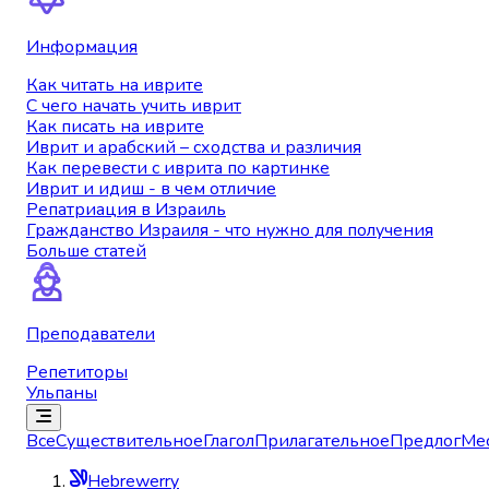
Информация
Как читать на иврите
С чего начать учить иврит
Как писать на иврите
Иврит и арабский – сходства и различия
Как перевести с иврита по картинке
Иврит и идиш - в чем отличие
Репатриация в Израиль
Гражданство Израиля - что нужно для получения
Больше статей
Преподаватели
Репетиторы
Ульпаны
Все
Существительное
Глагол
Прилагательное
Предлог
Ме
Hebrewerry