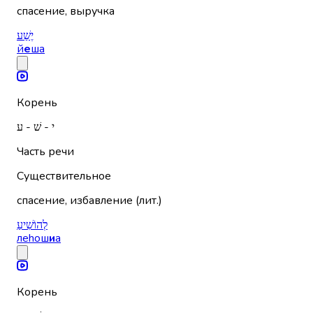
спасение, выручка
יֶשַׁע
й
е
ша
Корень
י - שׁ - ע
Часть речи
Существительное
спасение, избавление (лит.)
לְהוֹשִׁיעַ
леhош
и
а
Корень