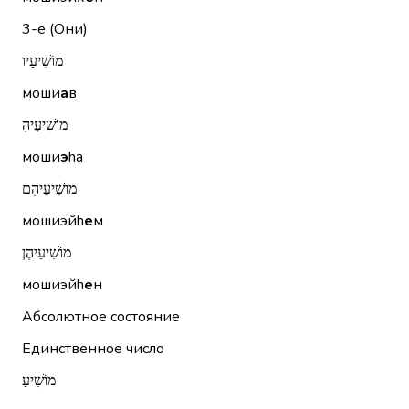
3-е (Они)
מוֹשִׁיעָיו
моши
а
в
מוֹשִׁיעֶיהָ
моши
э
hа
מוֹשִׁיעֵיהֶם
мошиэйh
е
м
מוֹשִׁיעֵיהֶן
мошиэйh
е
н
Абсолютное состояние
Единственное число
מוֹשִׁיעַ