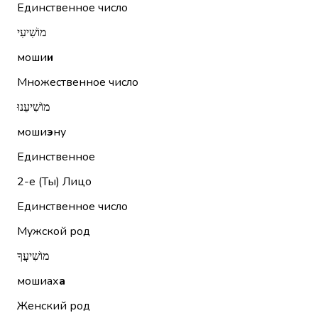
Единственное число
מוֹשִׁיעִי
моши
и
Множественное число
מוֹשִׁיעֵנוּ
моши
э
ну
Единственное
2-е (Ты)
Лицо
Единственное число
Мужской род
מוֹשִׁיעֲךָ
мошиах
а
Женский род