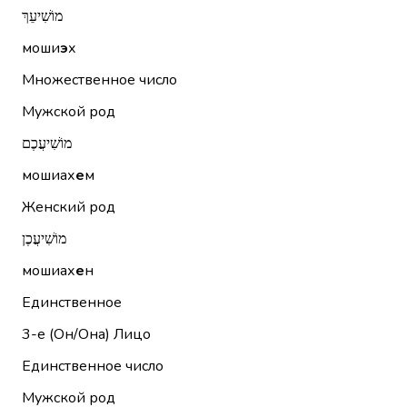
מוֹשִׁיעֵךְ
моши
э
х
Множественное число
Мужской род
מוֹשִׁיעֲכֶם
мошиах
е
м
Женский род
מוֹשִׁיעֲכֶן
мошиах
е
н
Единственное
3-е (Он/Она)
Лицо
Единственное число
Мужской род