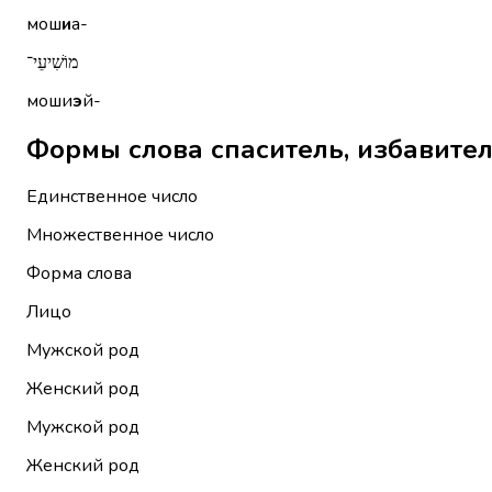
мош
и
а-
מוֹשִׁיעֵי־
моши
э
й-
Единственное число
Множественное число
Форма слова
Лицо
Мужской род
Женский род
Мужской род
Женский род