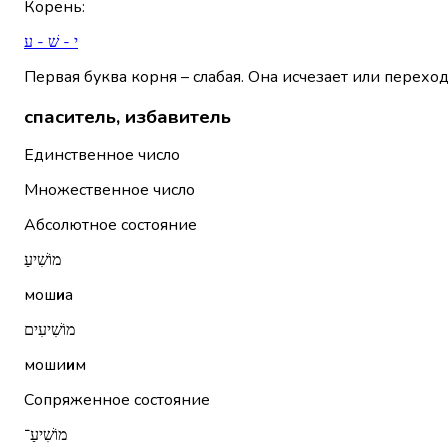
Корень
:
י - שׁ - ע
Первая буква корня – слабая. Она исчезает или переход
спаситель, избавитель
Единственное число
Множественное число
Абсолютное состояние
מוֹשִׁיעַ
мош
и
а
מוֹשִׁיעִים
моши
и
м
Сопряженное состояние
מוֹשִׁיעַ־