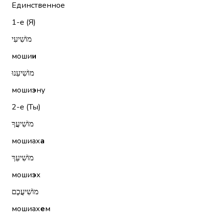
Единственное
1-е (Я)
מוֹשִׁיעִי
моши
и
מוֹשִׁיעֵנוּ
моши
э
ну
2-е (Ты)
מוֹשִׁיעֲךָ
мошиах
а
מוֹשִׁיעֵךְ
моши
э
х
מוֹשִׁיעֲכֶם
мошиах
е
м