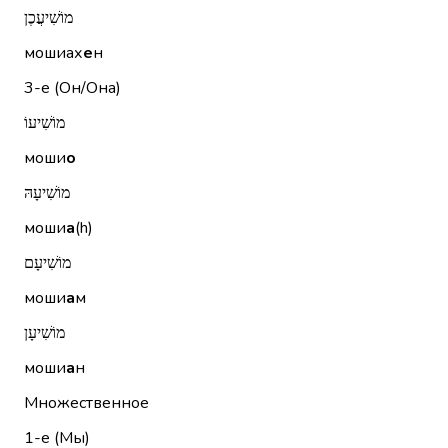
מוֹשִׁיעֲכֶן
мошиах
е
н
3-е (Он/Она)
מוֹשִׁיעוֹ
моши
о
מוֹשִׁיעָהּ
моши
а
(h)
מוֹשִׁיעָם
моши
а
м
מוֹשִׁיעָן
моши
а
н
Множественное
1-е (Мы)