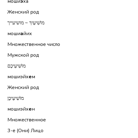
моши
э
ха
Женский род
מוֹשִׁיעַיִךְ ~ מושיעייך
моши
а
йих
Множественное число
Мужской род
מוֹשִׁיעֵיכֶם
мошиэйх
е
м
Женский род
מוֹשִׁיעֵיכֶן
мошиэйх
е
н
Множественное
3-е (Они)
Лицо