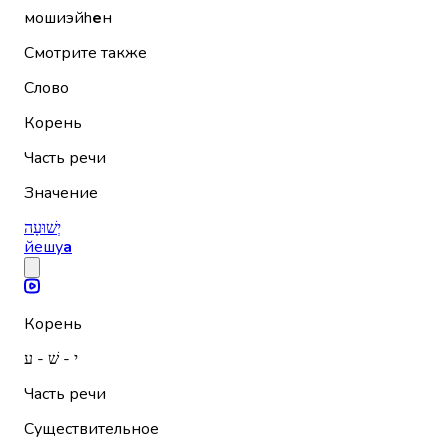
мошиэйh
е
н
Смотрите также
Слово
Корень
Часть речи
Значение
יְשׁוּעָה
йешу
а
Корень
י - שׁ - ע
Часть речи
Существительное