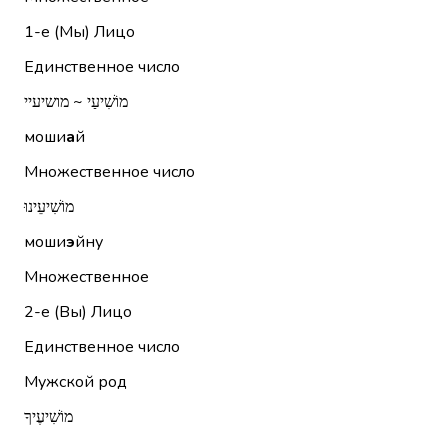
1-е (Мы)
Лицо
Единственное число
מוֹשִׁיעַי ~ מושיעיי
моши
а
й
Множественное число
מוֹשִׁיעֵינוּ
моши
э
йну
Множественное
2-е (Вы)
Лицо
Единственное число
Мужской род
מוֹשִׁיעֶיךָ