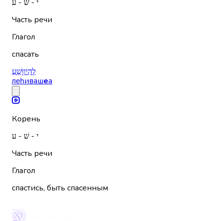
י - שׁ - ע
Часть речи
Глагол
спасать
לְהִיווָּשֵׁעַ
леhиваш
е
а
Корень
י - שׁ - ע
Часть речи
Глагол
спастись, быть спасенным