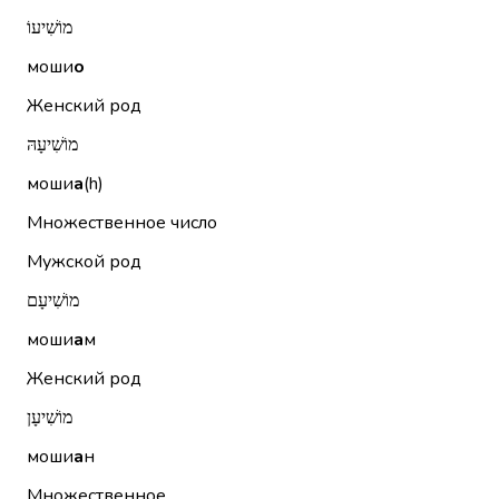
מוֹשִׁיעוֹ
моши
о
Женский род
מוֹשִׁיעָהּ
моши
а
(h)
Множественное число
Мужской род
מוֹשִׁיעָם
моши
а
м
Женский род
מוֹשִׁיעָן
моши
а
н
Множественное