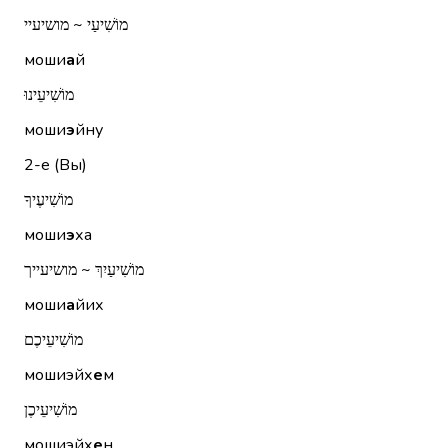
מוֹשִׁיעַי ~ מושיעיי
моши
а
й
מוֹשִׁיעֵינוּ
моши
э
йну
2-е (Вы)
מוֹשִׁיעֶיךָ
моши
э
ха
מוֹשִׁיעַיִךְ ~ מושיעייך
моши
а
йих
מוֹשִׁיעֵיכֶם
мошиэйх
е
м
מוֹשִׁיעֵיכֶן
мошиэйх
е
н