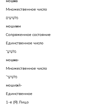
мош
и
а
Множественное число
מוֹשִׁיעִים
моши
и
м
Сопряженное состояние
Единственное число
מוֹשִׁיעַ־
мош
и
а-
Множественное число
מוֹשִׁיעֵי־
моши
э
й-
Единственное
1-е (Я)
Лицо