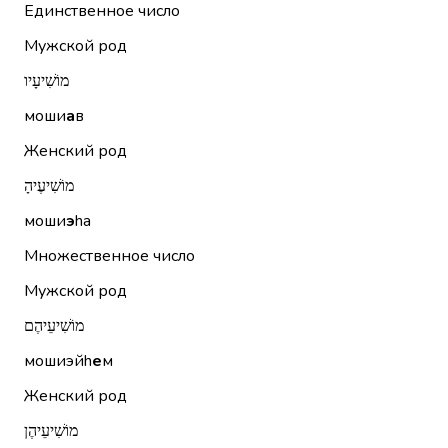
Единственное число
Мужской род
מוֹשִׁיעָיו
моши
а
в
Женский род
מוֹשִׁיעֶיהָ
моши
э
hа
Множественное число
Мужской род
מוֹשִׁיעֵיהֶם
мошиэйh
е
м
Женский род
מוֹשִׁיעֵיהֶן