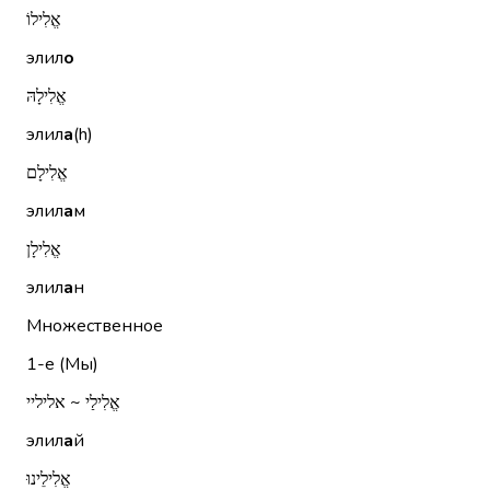
אֱלִילוֹ
элил
о
אֱלִילָהּ
элил
а
(h)
אֱלִילָם
элил
а
м
אֱלִילָן
элил
а
н
Множественное
1-е (Мы)
אֱלִילַי ~ אליליי
элил
а
й
אֱלִילֵינוּ