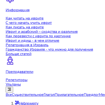
Информация
Как читать на иврите
С чего начать учить иврит
Как писать на иврите
Иврит и арабский – сходства и различия
Как перевести с иврита по картинке
Иврит и идиш - в чем отличие
Репатриация в Израиль
Гражданство Израиля - что нужно для получения
Больше статей
Преподаватели
Репетиторы
Ульпаны
Все
Существительное
Глагол
Прилагательное
Предлог
Ме
Hebrewerry