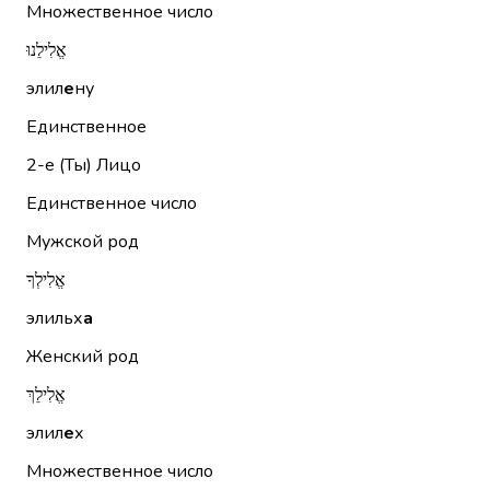
Множественное число
אֱלִילֵנוּ
элил
е
ну
Единственное
2-е (Ты)
Лицо
Единственное число
Мужской род
אֱלִילְךָ
элильх
а
Женский род
אֱלִילֵךְ
элил
е
х
Множественное число