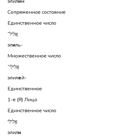
элил
и
м
Сопряженное состояние
Единственное число
אֱלִיל־
эл
и
ль-
Множественное число
אֱלִילֵי־
элил
е
й-
Единственное
1-е (Я)
Лицо
Единственное число
אֱלִילִי
элил
и