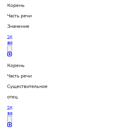
Корень
Часть речи
Значение
אָב
а
в
Корень
Часть речи
Существительное
отец
אֵב
э
в