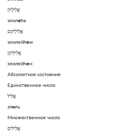
אֱלִילֶיהָ
элил
е
hа
אֱלִילֵיהֶם
элилейh
е
м
אֱלִילֵיהֶן
элилейh
е
н
Абсолютное состояние
Единственное число
אֱלִיל
эл
и
ль
Множественное число
אֱלִילִים