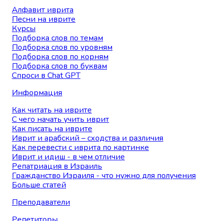
Алфавит иврита
Песни на иврите
Курсы
Подборка слов по темам
Подборка слов по уровням
Подборка слов по корням
Подборка слов по буквам
Спроси в Chat GPT
Информация
Как читать на иврите
С чего начать учить иврит
Как писать на иврите
Иврит и арабский – сходства и различия
Как перевести с иврита по картинке
Иврит и идиш - в чем отличие
Репатриация в Израиль
Гражданство Израиля - что нужно для получения
Больше статей
Преподаватели
Репетиторы