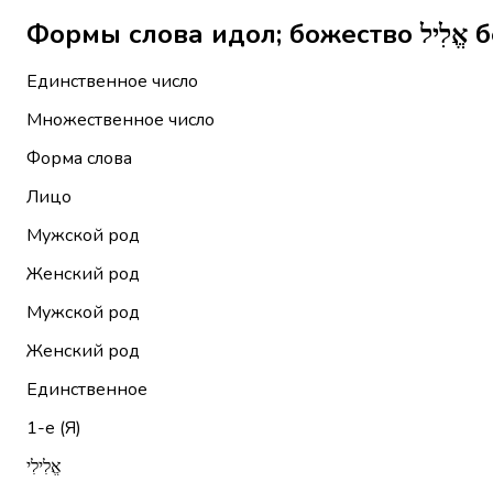
Фор
Единственное число
Множественное число
Форма слова
Лицо
Мужской род
Женский род
Мужской род
Женский род
Единственное
1-е (Я)
אֱלִילִי