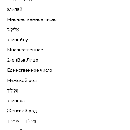
элил
а
й
Множественное число
אֱלִילֵינוּ
элил
е
йну
Множественное
2-е (Вы)
Лицо
Единственное число
Мужской род
אֱלִילֶיךָ
элил
е
ха
Женский род
אֱלִילַיִךְ ~ אלילייך