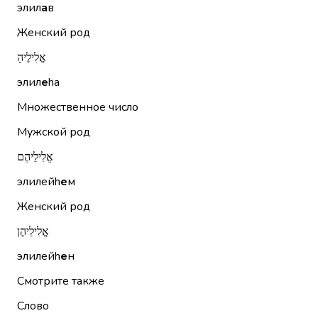
элил
а
в
Женский род
אֱלִילֶיהָ
элил
е
hа
Множественное число
Мужской род
אֱלִילֵיהֶם
элилейh
е
м
Женский род
אֱלִילֵיהֶן
элилейh
е
н
Смотрите также
Слово