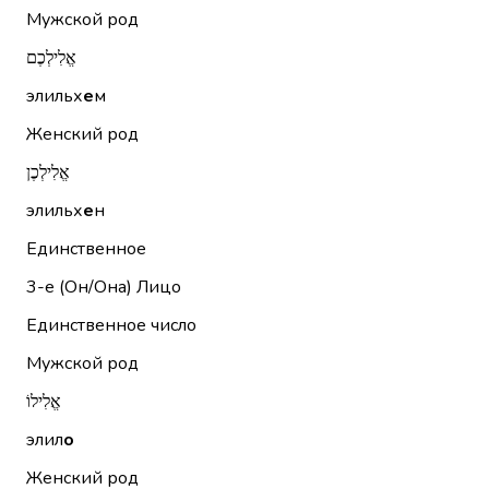
Мужской род
אֱלִילְכֶם
элильх
е
м
Женский род
אֱלִילְכֶן
элильх
е
н
Единственное
3-е (Он/Она)
Лицо
Единственное число
Мужской род
אֱלִילוֹ
элил
о
Женский род