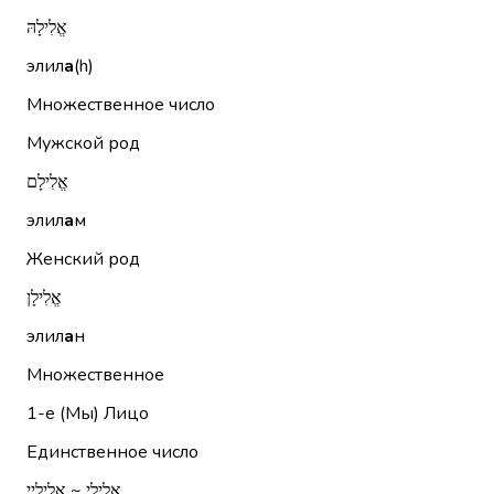
אֱלִילָהּ
элил
а
(h)
Множественное число
Мужской род
אֱלִילָם
элил
а
м
Женский род
אֱלִילָן
элил
а
н
Множественное
1-е (Мы)
Лицо
Единственное число
אֱלִילַי ~ אליליי