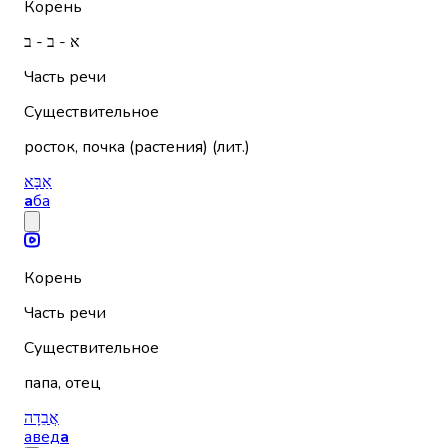
Корень
א - ב - ב
Часть речи
Существительное
росток, почка (растения) (лит.)
אַבָּא
а
ба
Корень
Часть речи
Существительное
папа, отец
אֲבֵדָה
авед
а