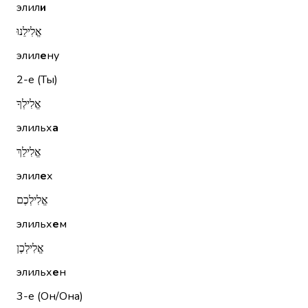
элил
и
אֱלִילֵנוּ
элил
е
ну
2-е (Ты)
אֱלִילְךָ
элильх
а
אֱלִילֵךְ
элил
е
х
אֱלִילְכֶם
элильх
е
м
אֱלִילְכֶן
элильх
е
н
3-е (Он/Она)