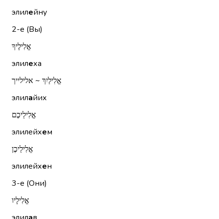
элил
е
йну
2-е (Вы)
אֱלִילֶיךָ
элил
е
ха
אֱלִילַיִךְ ~ אלילייך
элил
а
йих
אֱלִילֵיכֶם
элилейх
е
м
אֱלִילֵיכֶן
элилейх
е
н
3-е (Они)
אֱלִילָיו
элил
а
в