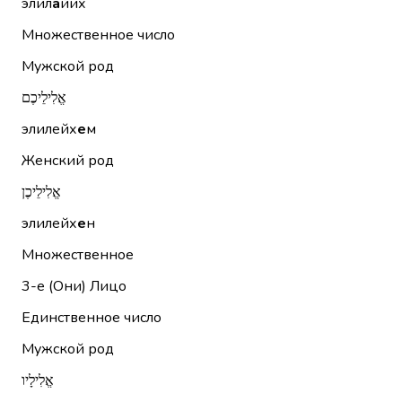
элил
а
йих
Множественное число
Мужской род
אֱלִילֵיכֶם
элилейх
е
м
Женский род
אֱלִילֵיכֶן
элилейх
е
н
Множественное
3-е (Они)
Лицо
Единственное число
Мужской род
אֱלִילָיו