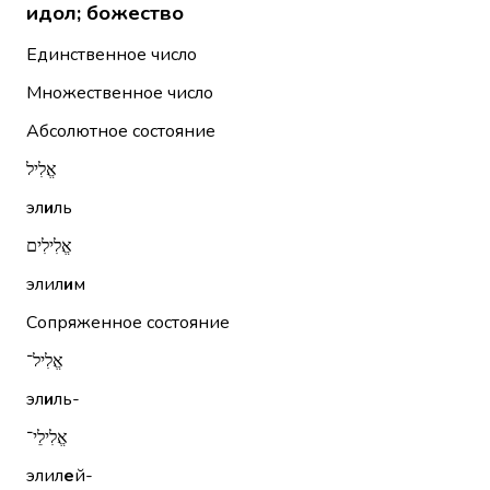
идол; божество
Единственное число
Множественное число
Абсолютное состояние
אֱלִיל
эл
и
ль
אֱלִילִים
элил
и
м
Сопряженное состояние
אֱלִיל־
эл
и
ль-
אֱלִילֵי־
элил
е
й-