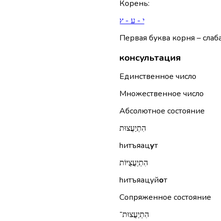
Корень
:
י - ע - ץ
Первая буква корня – слаба
консультация
Единственное число
Множественное число
Абсолютное состояние
הִתְיַעֲצוּת
hитъяац
у
т
הִתְיַעֲצֻיּוֹת
hитъяацуй
о
т
Сопряженное состояние
הִתְיַעֲצוּת־