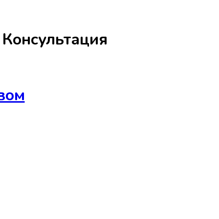
а
Консультация
вом