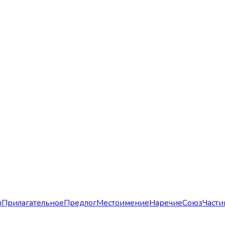
л
Прилагательное
Предлог
Местоимение
Наречие
Союз
Части