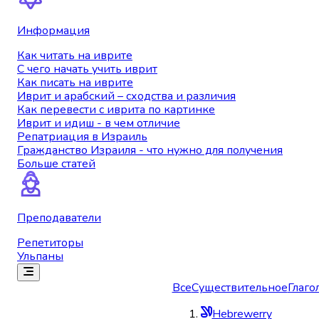
Информация
Как читать на иврите
С чего начать учить иврит
Как писать на иврите
Иврит и арабский – сходства и различия
Как перевести с иврита по картинке
Иврит и идиш - в чем отличие
Репатриация в Израиль
Гражданство Израиля - что нужно для получения
Больше статей
Преподаватели
Репетиторы
Ульпаны
Все
Существительное
Глаго
Hebrewerry