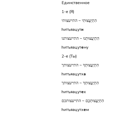
Единственное
1-е (Я)
הִתְיַעֲצוּתִי ~ התייעצותי
hитъяацут
и
הִתְיַעֲצוּתֵנוּ ~ התייעצותנו
hитъяацут
е
ну
2-е (Ты)
הִתְיַעֲצוּתְךָ ~ התייעצותך
hитъяацутх
а
הִתְיַעֲצוּתֵךְ ~ התייעצותך
hитъяацут
е
х
הִתְיַעֲצוּתְכֶם ~ התייעצותכם
hитъяацутх
е
м