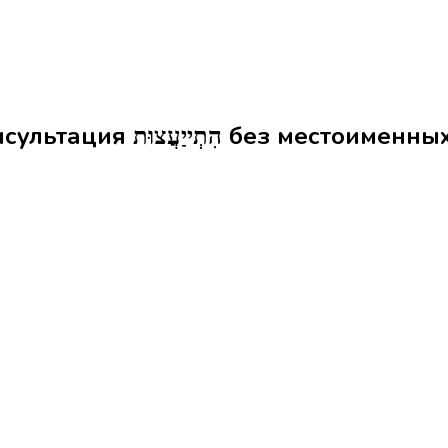
Формы слова консультация הִתְייַעֲצוּת б