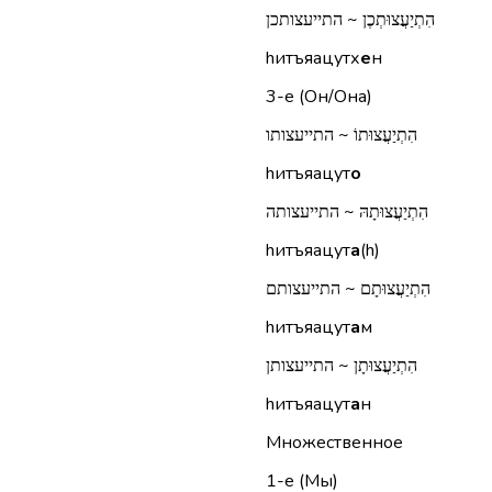
הִתְיַעֲצוּתְכֶן ~ התייעצותכן
hитъяацутх
е
н
3-е (Он/Она)
הִתְיַעֲצוּתוֹ ~ התייעצותו
hитъяацут
о
הִתְיַעֲצוּתָהּ ~ התייעצותה
hитъяацут
а
(h)
הִתְיַעֲצוּתָם ~ התייעצותם
hитъяацут
а
м
הִתְיַעֲצוּתָן ~ התייעצותן
hитъяацут
а
н
Множественное
1-е (Мы)