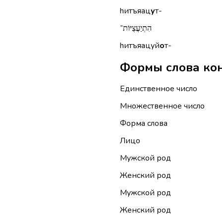
hитъяац
у
т-
הִתְיַעֲצֻיּוֹת־
hитъяацуй
о
т-
Единственное число
Множественное число
Форма слова
Лицо
Мужской род
Женский род
Мужской род
Женский род