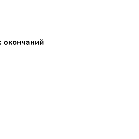
ез местоименных окончаний