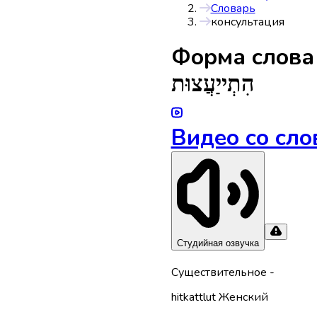
Словарь
консультация
Форма слов
הִתְייַעֲצוּת
Видео со сло
Студийная озвучка
Существительное
-
hitkattlut
Женский