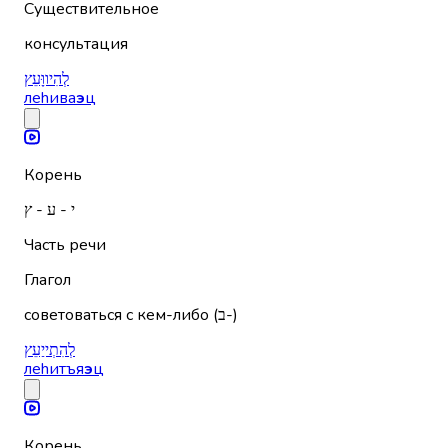
Существительное
консультация
לְהִיווָּעֵץ
леhива
э
ц
Корень
י - ע - ץ
Часть речи
Глагол
советоваться с кем-либо (ב-)
לְהִתְייַעֵץ
леhитъя
э
ц
Корень