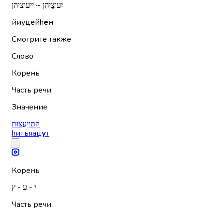
יִעוּצֵיהֶן ~ ייעוציהן
йиуцейh
е
н
Смотрите также
Слово
Корень
Часть речи
Значение
הִתְייַעֲצוּת
hитъяац
у
т
Корень
י - ע - ץ
Часть речи