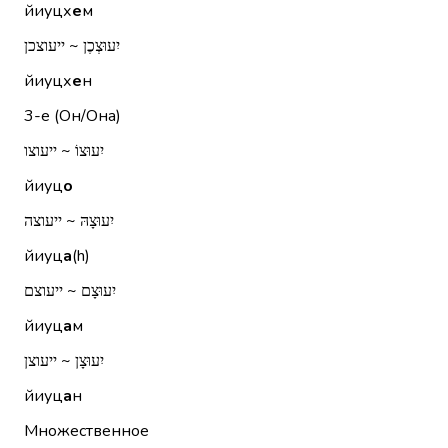
йиуцх
е
м
יִעוּצְכֶן ~ ייעוצכן
йиуцх
е
н
3-е (Он/Она)
יִעוּצוֹ ~ ייעוצו
йиуц
о
יִעוּצָהּ ~ ייעוצה
йиуц
а
(h)
יִעוּצָם ~ ייעוצם
йиуц
а
м
יִעוּצָן ~ ייעוצן
йиуц
а
н
Множественное