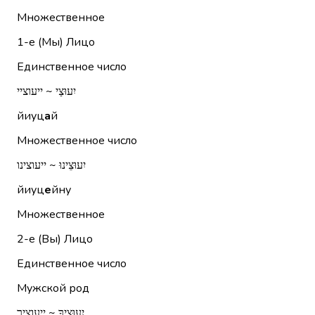
Множественное
1-е (Мы)
Лицо
Единственное число
יִעוּצַי ~ ייעוציי
йиуц
а
й
Множественное число
יִעוּצֵינוּ ~ ייעוצינו
йиуц
е
йну
Множественное
2-е (Вы)
Лицо
Единственное число
Мужской род
יִעוּצֶיךָ ~ ייעוציך