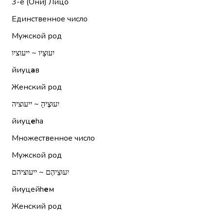
3-е (Они)
Лицо
Единственное число
Мужской род
יִעוּצָיו ~ ייעוציו
йиуц
а
в
Женский род
יִעוּצֶיהָ ~ ייעוציה
йиуц
е
hа
Множественное число
Мужской род
יִעוּצֵיהֶם ~ ייעוציהם
йиуцейh
е
м
Женский род