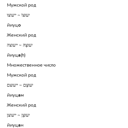
Мужской род
יִעוּצוֹ ~ ייעוצו
йиуц
о
Женский род
יִעוּצָהּ ~ ייעוצה
йиуц
а
(h)
Множественное число
Мужской род
יִעוּצָם ~ ייעוצם
йиуц
а
м
Женский род
יִעוּצָן ~ ייעוצן
йиуц
а
н