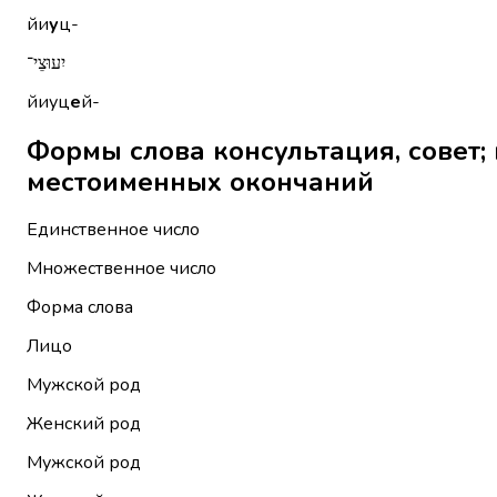
йи
у
ц-
יִעוּצֵי־
йиуц
е
й-
Формы слова консультация, совет; консул
местоименных окончаний
Единственное число
Множественное число
Форма слова
Лицо
Мужской род
Женский род
Мужской род