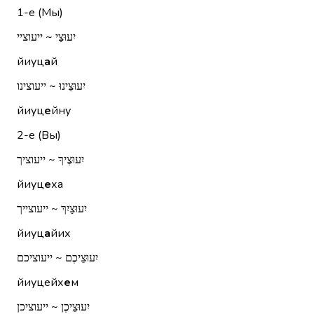
1-е (Мы)
יִעוּצַי ~ ייעוציי
йиуц
а
й
יִעוּצֵינוּ ~ ייעוצינו
йиуц
е
йну
2-е (Вы)
יִעוּצֶיךָ ~ ייעוציך
йиуц
е
ха
יִעוּצַיִךְ ~ ייעוצייך
йиуц
а
йих
יִעוּצֵיכֶם ~ ייעוציכם
йиуцейх
е
м
יִעוּצֵיכֶן ~ ייעוציכן