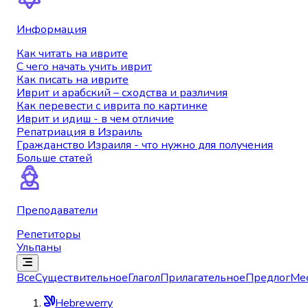
Информация
Как читать на иврите
С чего начать учить иврит
Как писать на иврите
Иврит и арабский – сходства и различия
Как перевести с иврита по картинке
Иврит и идиш - в чем отличие
Репатриация в Израиль
Гражданство Израиля - что нужно для получения
Больше статей
Преподаватели
Репетиторы
Ульпаны
Все
Существительное
Глагол
Прилагательное
Предлог
Ме
Hebrewerry