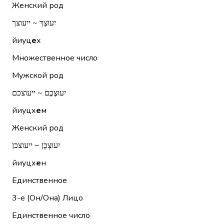
Женский род
יִעוּצֵךְ ~ ייעוצך
йиуц
е
х
Множественное число
Мужской род
יִעוּצְכֶם ~ ייעוצכם
йиуцх
е
м
Женский род
יִעוּצְכֶן ~ ייעוצכן
йиуцх
е
н
Единственное
3-е (Он/Она)
Лицо
Единственное число