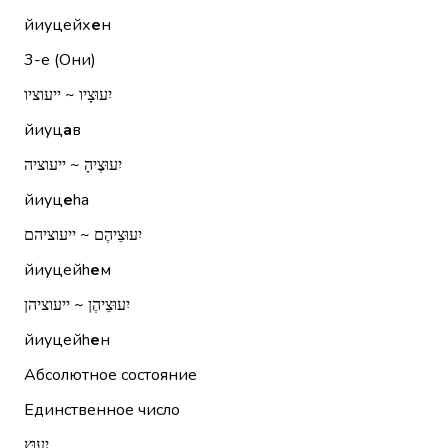
йиуцейх
е
н
3-е (Они)
יִעוּצָיו ~ ייעוציו
йиуц
а
в
יִעוּצֶיהָ ~ ייעוציה
йиуц
е
hа
יִעוּצֵיהֶם ~ ייעוציהם
йиуцейh
е
м
יִעוּצֵיהֶן ~ ייעוציהן
йиуцейh
е
н
Абсолютное состояние
Единственное число
יִעוּץ