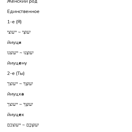
Женский род
Единственное
1-е (Я)
יִעוּצִי ~ ייעוצי
йиуц
и
יִעוּצֵנוּ ~ ייעוצנו
йиуц
е
ну
2-е (Ты)
יִעוּצְךָ ~ ייעוצך
йиуцх
а
יִעוּצֵךְ ~ ייעוצך
йиуц
е
х
יִעוּצְכֶם ~ ייעוצכם