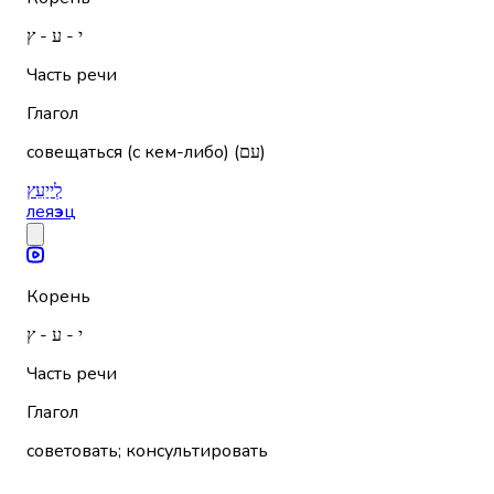
י - ע - ץ
Часть речи
Глагол
совещаться (с кем-либо) (עם)
לְייַעֵץ
лея
э
ц
Корень
י - ע - ץ
Часть речи
Глагол
советовать; консультировать