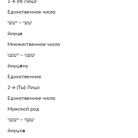
1-е (Я)
Лицо
Единственное число
יִעוּצִי ~ ייעוצי
йиуц
и
Множественное число
יִעוּצֵנוּ ~ ייעוצנו
йиуц
е
ну
Единственное
2-е (Ты)
Лицо
Единственное число
Мужской род
יִעוּצְךָ ~ ייעוצך
йиуцх
а