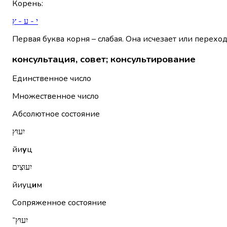
Корень
:
י - ע - ץ
Первая буква корня – слабая. Она исчезает или переход
консультация, совет; консультирование
Единственное число
Множественное число
Абсолютное состояние
יִעוּץ
йи
у
ц
יִעוּצִים
йиуц
и
м
Сопряженное состояние
יִעוּץ־