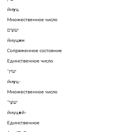
йи
у
ц
Множественное число
יִעוּצִים
йиуц
и
м
Сопряженное состояние
Единственное число
יִעוּץ־
йи
у
ц-
Множественное число
יִעוּצֵי־
йиуц
е
й-
Единственное