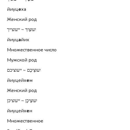
йиуц
е
ха
Женский род
יִעוּצַיִךְ ~ ייעוצייך
йиуц
а
йих
Множественное число
Мужской род
יִעוּצֵיכֶם ~ ייעוציכם
йиуцейх
е
м
Женский род
יִעוּצֵיכֶן ~ ייעוציכן
йиуцейх
е
н
Множественное