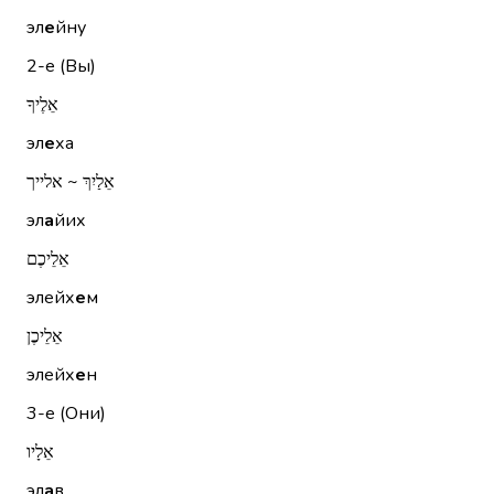
эл
е
йну
2-е (Вы)
אֵלֶיךָ
эл
е
ха
אֵלַיִךְ ~ אלייך
эл
а
йих
אֵלֵיכֶם
элейх
е
м
אֵלֵיכֶן
элейх
е
н
3-е (Они)
אֵלָיו
эл
а
в