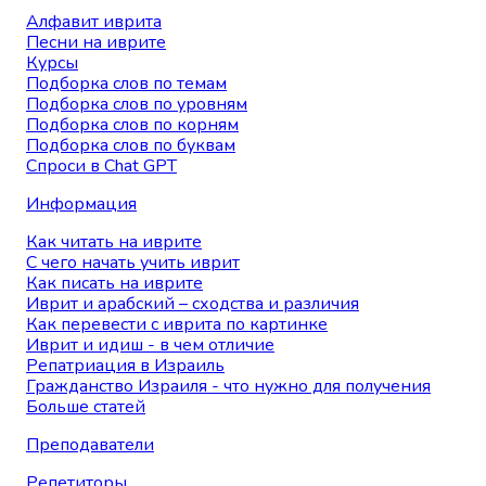
Алфавит иврита
Песни на иврите
Курсы
Подборка слов по темам
Подборка слов по уровням
Подборка слов по корням
Подборка слов по буквам
Спроси в Chat GPT
Информация
Как читать на иврите
С чего начать учить иврит
Как писать на иврите
Иврит и арабский – сходства и различия
Как перевести с иврита по картинке
Иврит и идиш - в чем отличие
Репатриация в Израиль
Гражданство Израиля - что нужно для получения
Больше статей
Преподаватели
Репетиторы