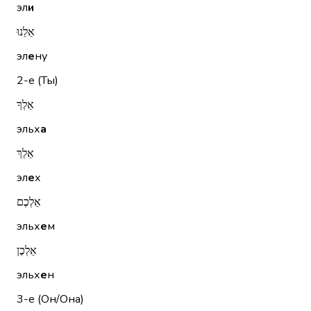
эл
и
אֵלֵנוּ
эл
е
ну
2-е (Ты)
אֵלְךָ
эльх
а
אֵלֵךְ
эл
е
х
אֵלְכֶם
эльх
е
м
אֵלְכֶן
эльх
е
н
3-е (Он/Она)