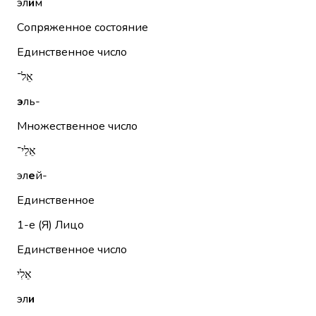
эл
и
м
Сопряженное состояние
Единственное число
אֵל־
э
ль-
Множественное число
אֵלֵי־
эл
е
й-
Единственное
1-е (Я)
Лицо
Единственное число
אֵלִי
эл
и