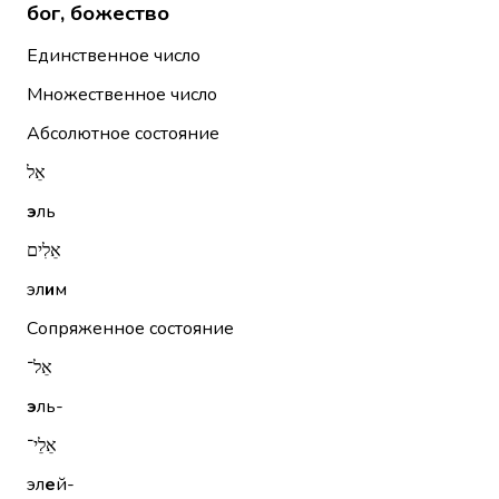
бог, божество
Единственное число
Множественное число
Абсолютное состояние
אֵל
э
ль
אֵלִים
эл
и
м
Сопряженное состояние
אֵל־
э
ль-
אֵלֵי־
эл
е
й-