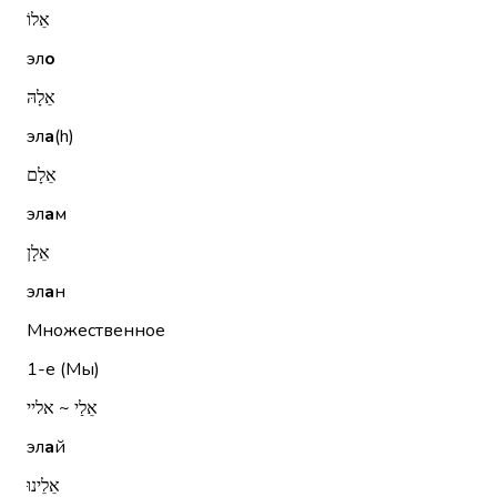
אֵלוֹ
эл
о
אֵלָהּ
эл
а
(h)
אֵלָם
эл
а
м
אֵלָן
эл
а
н
Множественное
1-е (Мы)
אֵלַי ~ אליי
эл
а
й
אֵלֵינוּ