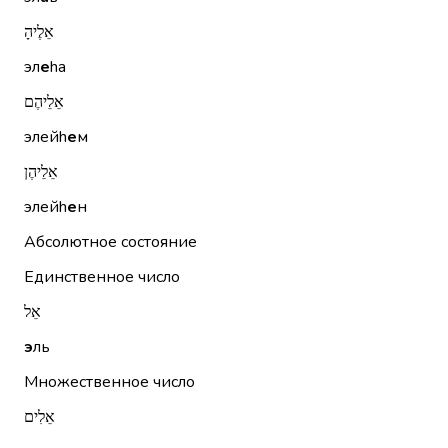
אֵלֶיהָ
эл
е
hа
אֵלֵיהֶם
элейh
е
м
אֵלֵיהֶן
элейh
е
н
Абсолютное состояние
Единственное число
אֵל
э
ль
Множественное число
אֵלִים