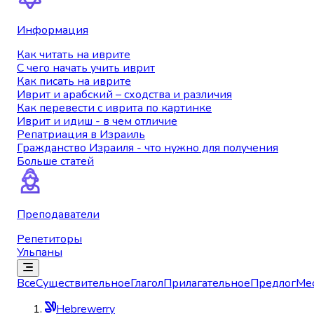
Информация
Как читать на иврите
С чего начать учить иврит
Как писать на иврите
Иврит и арабский – сходства и различия
Как перевести с иврита по картинке
Иврит и идиш - в чем отличие
Репатриация в Израиль
Гражданство Израиля - что нужно для получения
Больше статей
Преподаватели
Репетиторы
Ульпаны
Все
Существительное
Глагол
Прилагательное
Предлог
Ме
Hebrewerry