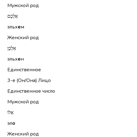
Мужской род
אֵלְכֶם
эльх
е
м
Женский род
אֵלְכֶן
эльх
е
н
Единственное
3-е (Он/Она)
Лицо
Единственное число
Мужской род
אֵלוֹ
эл
о
Женский род