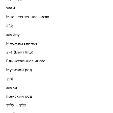
эл
а
й
Множественное число
אֵלֵינוּ
эл
е
йну
Множественное
2-е (Вы)
Лицо
Единственное число
Мужской род
אֵלֶיךָ
эл
е
ха
Женский род
אֵלַיִךְ ~ אלייך