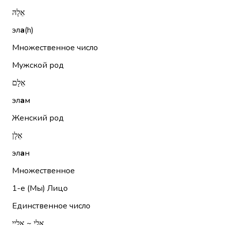
אֵלָהּ
эл
а
(h)
Множественное число
Мужской род
אֵלָם
эл
а
м
Женский род
אֵלָן
эл
а
н
Множественное
1-е (Мы)
Лицо
Единственное число
אֵלַי ~ אליי