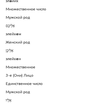
эл
а
йих
Множественное число
Мужской род
אֵלֵיכֶם
элейх
е
м
Женский род
אֵלֵיכֶן
элейх
е
н
Множественное
3-е (Они)
Лицо
Единственное число
Мужской род
אֵלָיו