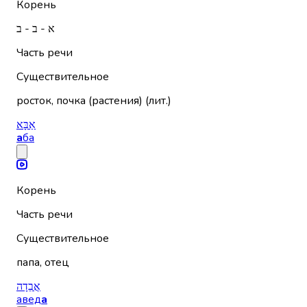
Корень
א - ב - ב
Часть речи
Существительное
росток, почка (растения) (лит.)
אַבָּא
а
ба
Корень
Часть речи
Существительное
папа, отец
אֲבֵדָה
авед
а