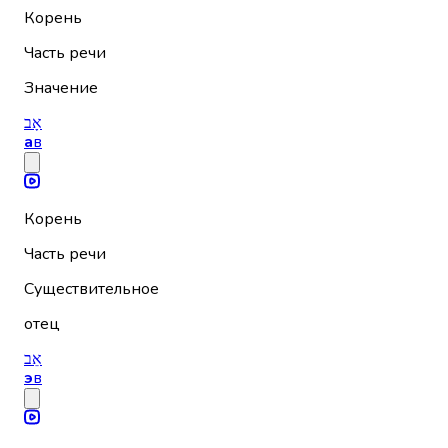
Корень
Часть речи
Значение
אָב
а
в
Корень
Часть речи
Существительное
отец
אֵב
э
в