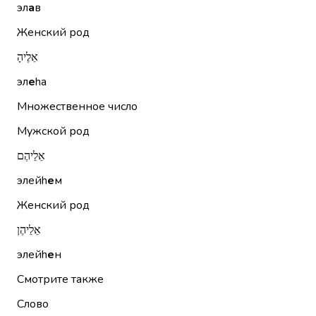
эл
а
в
Женский род
אֵלֶיהָ
эл
е
hа
Множественное число
Мужской род
אֵלֵיהֶם
элейh
е
м
Женский род
אֵלֵיהֶן
элейh
е
н
Смотрите также
Слово