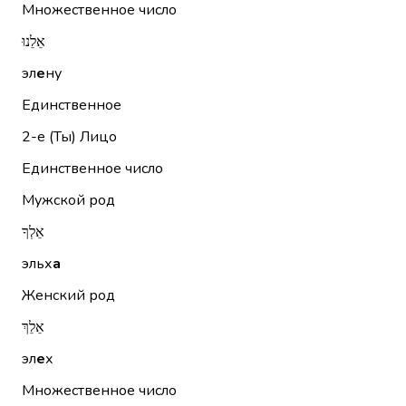
Множественное число
אֵלֵנוּ
эл
е
ну
Единственное
2-е (Ты)
Лицо
Единственное число
Мужской род
אֵלְךָ
эльх
а
Женский род
אֵלֵךְ
эл
е
х
Множественное число