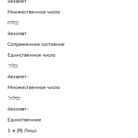
йех
о
лет
Множественное число
יְכוֹלוֹת
йехол
о
т
Сопряженное состояние
Единственное число
יְכֹלֶת־
йех
о
лет-
Множественное число
יְכוֹלוֹת־
йехол
о
т-
Единственное
1-е (Я)
Лицо