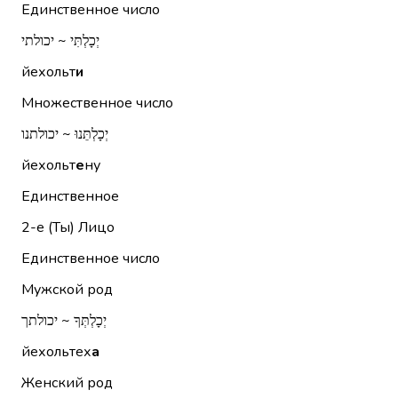
Единственное число
יְכָלְתִּי ~ יכולתי
йехольт
и
Множественное число
יְכָלְתֵּנוּ ~ יכולתנו
йехольт
е
ну
Единственное
2-е (Ты)
Лицо
Единственное число
Мужской род
יְכָלְתְּךָ ~ יכולתך
йехольтех
а
Женский род