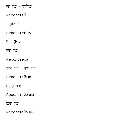
יְכוֹלוֹתַי ~ יכולותיי
йехолот
а
й
יְכוֹלוֹתֵינוּ
йехолот
е
йну
2-е (Вы)
יְכוֹלוֹתֶיךָ
йехолот
е
ха
יְכוֹלוֹתַיִךְ ~ יכולותייך
йехолот
а
йих
יְכוֹלוֹתֵיכֶם
йехолотейх
е
м
יְכוֹלוֹתֵיכֶן
йехолотейх
е
н