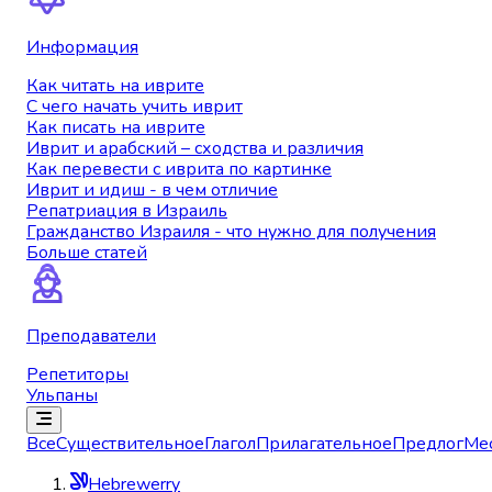
Информация
Как читать на иврите
С чего начать учить иврит
Как писать на иврите
Иврит и арабский – сходства и различия
Как перевести с иврита по картинке
Иврит и идиш - в чем отличие
Репатриация в Израиль
Гражданство Израиля - что нужно для получения
Больше статей
Преподаватели
Репетиторы
Ульпаны
Все
Существительное
Глагол
Прилагательное
Предлог
Ме
Hebrewerry