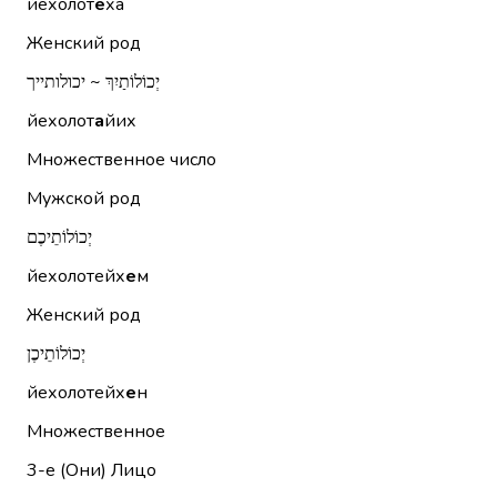
йехолот
е
ха
Женский род
יְכוֹלוֹתַיִךְ ~ יכולותייך
йехолот
а
йих
Множественное число
Мужской род
יְכוֹלוֹתֵיכֶם
йехолотейх
е
м
Женский род
יְכוֹלוֹתֵיכֶן
йехолотейх
е
н
Множественное
3-е (Они)
Лицо