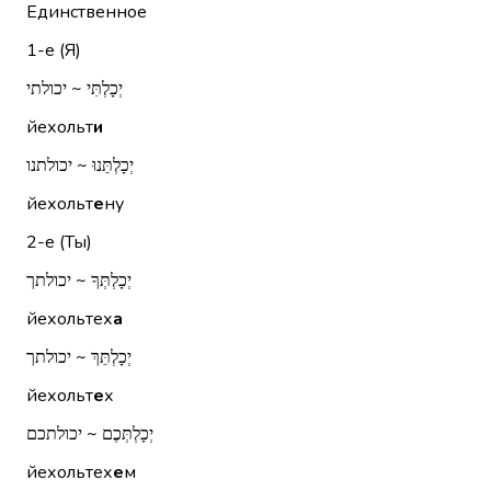
Единственное
1-е (Я)
יְכָלְתִּי ~ יכולתי
йехольт
и
יְכָלְתֵּנוּ ~ יכולתנו
йехольт
е
ну
2-е (Ты)
יְכָלְתְּךָ ~ יכולתך
йехольтех
а
יְכָלְתֵּךְ ~ יכולתך
йехольт
е
х
יְכָלְתְּכֶם ~ יכולתכם
йехольтех
е
м