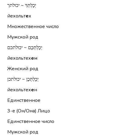
יְכָלְתֵּךְ ~ יכולתך
йехольт
е
х
Множественное число
Мужской род
יְכָלְתְּכֶם ~ יכולתכם
йехольтех
е
м
Женский род
יְכָלְתְּכֶן ~ יכולתכן
йехольтех
е
н
Единственное
3-е (Он/Она)
Лицо
Единственное число
Мужской род