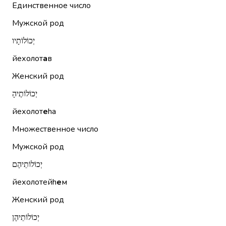
Единственное число
Мужской род
יְכוֹלוֹתָיו
йехолот
а
в
Женский род
יְכוֹלוֹתֶיהָ
йехолот
е
hа
Множественное число
Мужской род
יְכוֹלוֹתֵיהֶם
йехолотейh
е
м
Женский род
יְכוֹלוֹתֵיהֶן