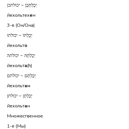
יְכָלְתְּכֶן ~ יכולתכן
йехольтех
е
н
3-е (Он/Она)
יְכָלְתּוֹ ~ יכולתו
йехольт
о
יְכָלְתָּהּ ~ יכולתה
йехольт
а
(h)
יְכָלְתָּם ~ יכולתם
йехольт
а
м
יְכָלְתָּן ~ יכולתן
йехольт
а
н
Множественное
1-е (Мы)