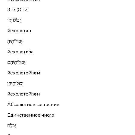
3-е (Они)
יְכוֹלוֹתָיו
йехолот
а
в
יְכוֹלוֹתֶיהָ
йехолот
е
hа
יְכוֹלוֹתֵיהֶם
йехолотейh
е
м
יְכוֹלוֹתֵיהֶן
йехолотейh
е
н
Абсолютное состояние
Единственное число
יְכֹלֶת