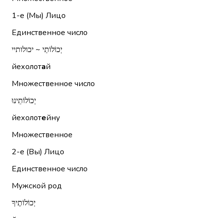
1-е (Мы)
Лицо
Единственное число
יְכוֹלוֹתַי ~ יכולותיי
йехолот
а
й
Множественное число
יְכוֹלוֹתֵינוּ
йехолот
е
йну
Множественное
2-е (Вы)
Лицо
Единственное число
Мужской род
יְכוֹלוֹתֶיךָ