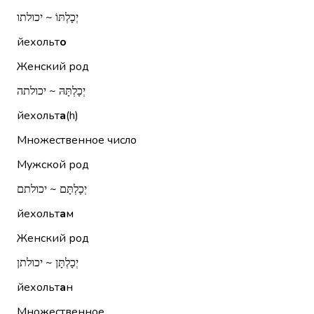
יְכָלְתּוֹ ~ יכולתו
йехольт
о
Женский род
יְכָלְתָּהּ ~ יכולתה
йехольт
а
(h)
Множественное число
Мужской род
יְכָלְתָּם ~ יכולתם
йехольт
а
м
Женский род
יְכָלְתָּן ~ יכולתן
йехольт
а
н
Множественное