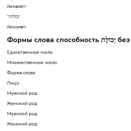
йех
о
лет-
יְכוֹלוֹת־
йехол
о
т-
Формы сл
Единственное число
Множественное число
Форма слова
Лицо
Мужской род
Женский род
Мужской род
Женский род