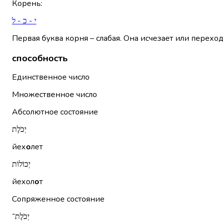
Корень
:
י - כ - ל
Первая буква корня – слабая. Она исчезает или переход
способность
Единственное число
Множественное число
Абсолютное состояние
יְכֹלֶת
йех
о
лет
יְכוֹלוֹת
йехол
о
т
Сопряженное состояние
יְכֹלֶת־