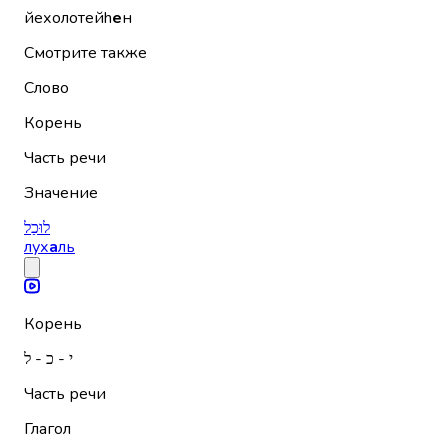
йехолотейh
е
н
Смотрите также
Слово
Корень
Часть речи
Значение
לוּכַל
лух
а
ль
Корень
י - כ - ל
Часть речи
Глагол