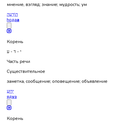
мнение, взгляд; знание; мудрость; ум
הוֹדָעָה
hода
а
Корень
י - ד - ע
Часть речи
Существительное
заметка, сообщение; оповещение; объявление
יָדוּעַ
яд
у
а
Корень