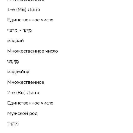
1-е (Мы)
Лицо
Единственное число
מַדָּעַי ~ מדעיי
мада
а
й
Множественное число
מַדָּעֵינוּ
мада
э
йну
Множественное
2-е (Вы)
Лицо
Единственное число
Мужской род
מַדָּעֶיךָ