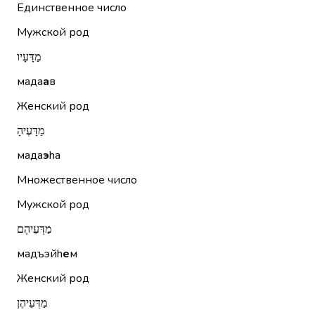
Единственное число
Мужской род
מַדָּעָיו
мада
а
в
Женский род
מַדָּעֶיהָ
мада
э
hа
Множественное число
Мужской род
מַדְּעֵיהֶם
мадъэйh
е
м
Женский род
מַדְּעֵיהֶן