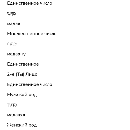
Единственное число
מַדָּעִי
мада
и
Множественное число
מַדָּעֵנוּ
мада
э
ну
Единственное
2-е (Ты)
Лицо
Единственное число
Мужской род
מַדָּעֲךָ
мадаах
а
Женский род