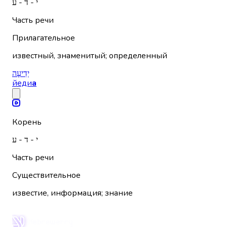
י - ד - ע
Часть речи
Прилагательное
известный, знаменитый; определенный
יְדִיעָה
йеди
а
Корень
י - ד - ע
Часть речи
Существительное
известие, информация; знание