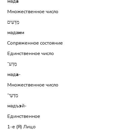
мад
а
Множественное число
מַדָּעִים
мада
и
м
Сопряженное состояние
Единственное число
מַדַּע־
мад
а
-
Множественное число
מַדְּעֵי־
мадъ
э
й-
Единственное
1-е (Я)
Лицо