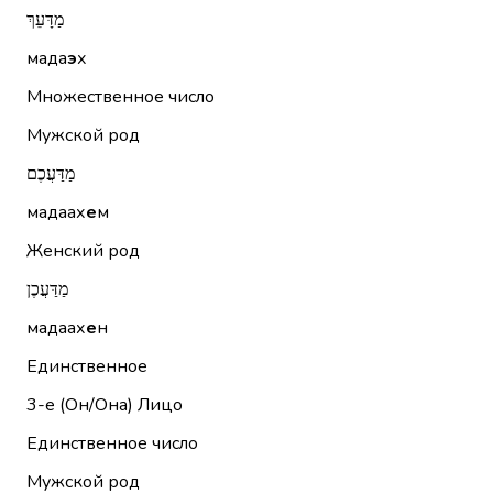
מַדָּעֵךְ
мада
э
х
Множественное число
Мужской род
מַדַּעֲכֶם
мадаах
е
м
Женский род
מַדַּעֲכֶן
мадаах
е
н
Единственное
3-е (Он/Она)
Лицо
Единственное число
Мужской род