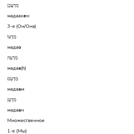
מַדַּעֲכֶן
мадаах
е
н
3-е (Он/Она)
מַדָּעוֹ
мада
о
מַדָּעָהּ
мада
а
(h)
מַדָּעָם
мада
а
м
מַדָּעָן
мада
а
н
Множественное
1-е (Мы)