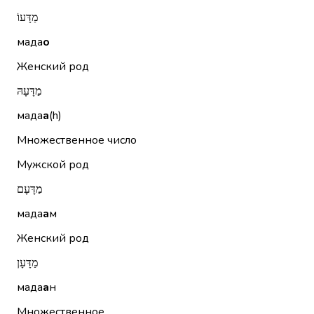
מַדָּעוֹ
мада
о
Женский род
מַדָּעָהּ
мада
а
(h)
Множественное число
Мужской род
מַדָּעָם
мада
а
м
Женский род
מַדָּעָן
мада
а
н
Множественное