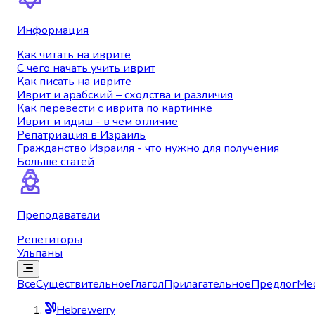
Информация
Как читать на иврите
С чего начать учить иврит
Как писать на иврите
Иврит и арабский – сходства и различия
Как перевести с иврита по картинке
Иврит и идиш - в чем отличие
Репатриация в Израиль
Гражданство Израиля - что нужно для получения
Больше статей
Преподаватели
Репетиторы
Ульпаны
Все
Существительное
Глагол
Прилагательное
Предлог
Ме
Hebrewerry