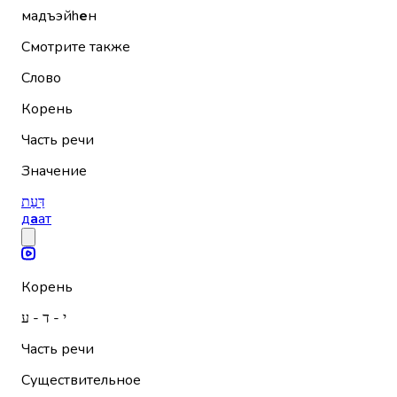
мадъэйh
е
н
Смотрите также
Слово
Корень
Часть речи
Значение
דַּעַת
д
а
ат
Корень
י - ד - ע
Часть речи
Существительное