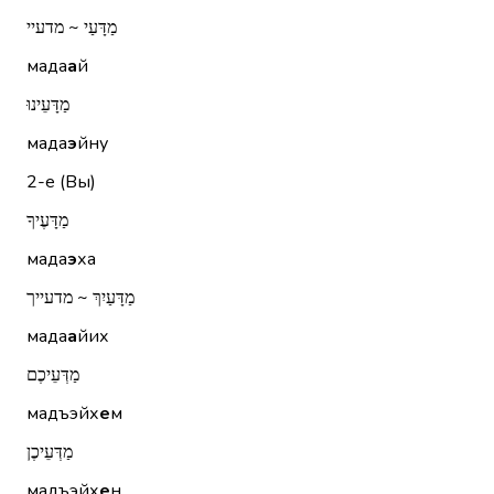
מַדָּעַי ~ מדעיי
мада
а
й
מַדָּעֵינוּ
мада
э
йну
2-е (Вы)
מַדָּעֶיךָ
мада
э
ха
מַדָּעַיִךְ ~ מדעייך
мада
а
йих
מַדְּעֵיכֶם
мадъэйх
е
м
מַדְּעֵיכֶן
мадъэйх
е
н