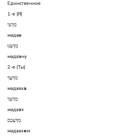
Единственное
1-е (Я)
מַדָּעִי
мада
и
מַדָּעֵנוּ
мада
э
ну
2-е (Ты)
מַדָּעֲךָ
мадаах
а
מַדָּעֵךְ
мада
э
х
מַדַּעֲכֶם
мадаах
е
м