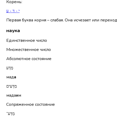
Корень
:
י - ד - ע
Первая буква корня – слабая. Она исчезает или переход
наука
Единственное число
Множественное число
Абсолютное состояние
מַדָּע
мад
а
מַדָּעִים
мада
и
м
Сопряженное состояние
מַדַּע־