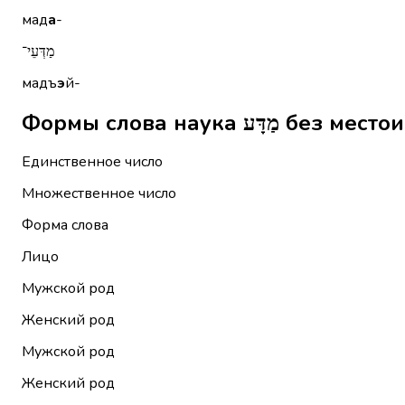
мад
а
-
מַדְּעֵי־
мадъ
э
й-
Формы слова наука ע
Единственное число
Множественное число
Форма слова
Лицо
Мужской род
Женский род
Мужской род
Женский род