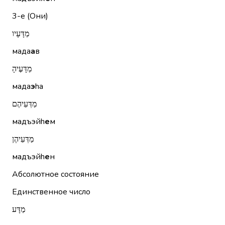
3-е (Они)
מַדָּעָיו
мада
а
в
מַדָּעֶיהָ
мада
э
hа
מַדְּעֵיהֶם
мадъэйh
е
м
מַדְּעֵיהֶן
мадъэйh
е
н
Абсолютное состояние
Единственное число
מַדָּע