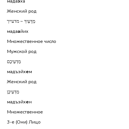
мада
э
ха
Женский род
מַדָּעַיִךְ ~ מדעייך
мада
а
йих
Множественное число
Мужской род
מַדְּעֵיכֶם
мадъэйх
е
м
Женский род
מַדְּעֵיכֶן
мадъэйх
е
н
Множественное
3-е (Они)
Лицо