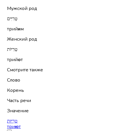
Мужской род
טְרִיִּים
трий
и
м
Женский род
טְרִיּוֹת
трий
о
т
Смотрите также
Слово
Корень
Часть речи
Значение
טְרִיּוּת
три
ю
т