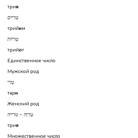
три
я
טְרִיִּים
трий
и
м
טְרִיּוֹת
трий
о
т
Единственное число
Мужской род
טָרִי
тар
и
Женский род
טְרִיָּה ~ טרייה
три
я
Множественное число