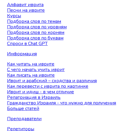
Алфавит иврита
Песни на иврите
Курсы
Подборка слов по темам
Подборка слов по уровням
Подборка слов по корням
Подборка слов по буквам
Спроси в Chat GPT
Информация
Как читать на иврите
С чего начать учить иврит
Как писать на иврите
Иврит и арабский – сходства и различия
Как перевести с иврита по картинке
Иврит и идиш - в чем отличие
Репатриация в Израиль
Гражданство Израиля - что нужно для получения
Больше статей
Преподаватели
Репетиторы