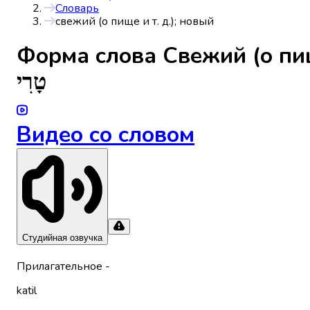
Словарь
свежий (о пище и т. д.); новый
Форма слова
Свежий (о пищ
טָרִי
Видео со словом
Студийная озвучка
Прилагательное
-
katil