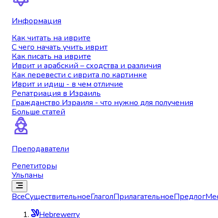
Информация
Как читать на иврите
С чего начать учить иврит
Как писать на иврите
Иврит и арабский – сходства и различия
Как перевести с иврита по картинке
Иврит и идиш - в чем отличие
Репатриация в Израиль
Гражданство Израиля - что нужно для получения
Больше статей
Преподаватели
Репетиторы
Ульпаны
Все
Существительное
Глагол
Прилагательное
Предлог
Ме
Hebrewerry