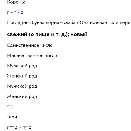
Корень
:
ט - ר - ה
Последняя буква корня – слабая. Она исчезает или пере
свежий (о пище и т. д.); новый
Единственное число
Множественное число
Мужской род
Женский род
Мужской род
Женский род
טָרִי
тар
и
טְרִיָּה ~ טרייה