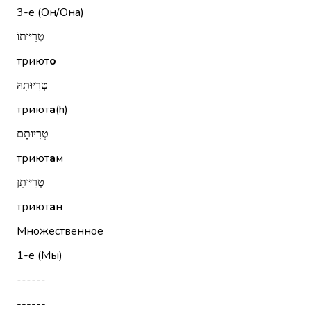
3-е (Он/Она)
טְרִיּוּתוֹ
триют
о
טְרִיּוּתָהּ
триют
а
(h)
טְרִיּוּתָם
триют
а
м
טְרִיּוּתָן
триют
а
н
Множественное
1-е (Мы)
------
------