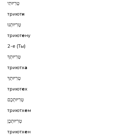
טְרִיּוּתִי
триют
и
טְרִיּוּתֵנוּ
триют
е
ну
2-е (Ты)
טְרִיּוּתְךָ
триютх
а
טְרִיּוּתֵךְ
триют
е
х
טְרִיּוּתְכֶם
триютх
е
м
טְרִיּוּתְכֶן
триютх
е
н