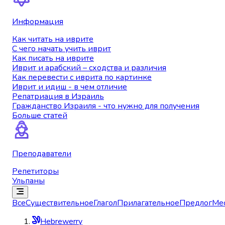
Информация
Как читать на иврите
С чего начать учить иврит
Как писать на иврите
Иврит и арабский – сходства и различия
Как перевести с иврита по картинке
Иврит и идиш - в чем отличие
Репатриация в Израиль
Гражданство Израиля - что нужно для получения
Больше статей
Преподаватели
Репетиторы
Ульпаны
Все
Существительное
Глагол
Прилагательное
Предлог
Ме
Hebrewerry