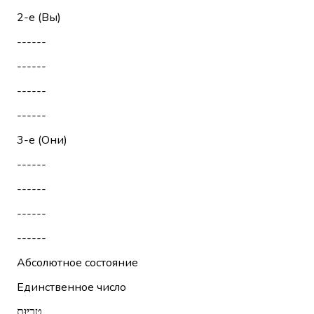
2-е (Вы)
------
------
------
------
3-е (Они)
------
------
------
------
Абсолютное состояние
Единственное число
טְרִיּוּת