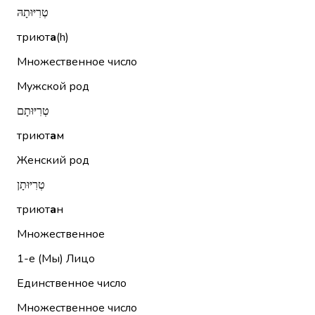
טְרִיּוּתָהּ
триют
а
(h)
Множественное число
Мужской род
טְרִיּוּתָם
триют
а
м
Женский род
טְרִיּוּתָן
триют
а
н
Множественное
1-е (Мы)
Лицо
Единственное число
Множественное число