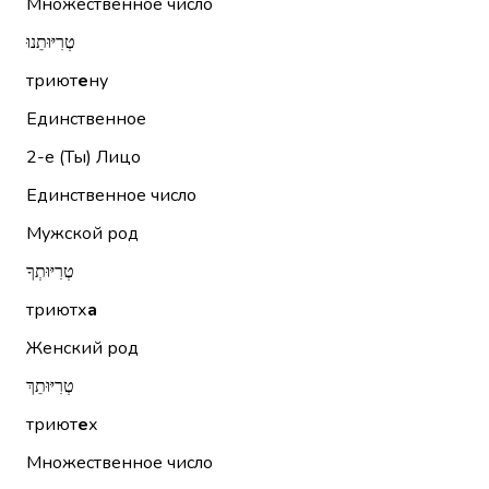
Множественное число
טְרִיּוּתֵנוּ
триют
е
ну
Единственное
2-е (Ты)
Лицо
Единственное число
Мужской род
טְרִיּוּתְךָ
триютх
а
Женский род
טְרִיּוּתֵךְ
триют
е
х
Множественное число