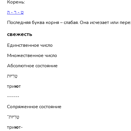
Корень
:
ט - ר - ה
Последняя буква корня – слабая. Она исчезает или пере
свежесть
Единственное число
Множественное число
Абсолютное состояние
טְרִיּוּת
три
ю
т
------
Сопряженное состояние
טְרִיּוּת־
три
ю
т-