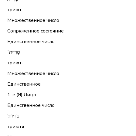
три
ю
т
Множественное число
Сопряженное состояние
Единственное число
טְרִיּוּת־
три
ю
т-
Множественное число
Единственное
1-е (Я)
Лицо
Единственное число
טְרִיּוּתִי
триют
и