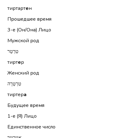
тиртарт
е
н
Прошедшее время
3-е (Он/Она)
Лицо
Мужской род
טִרְטֵר
тирт
е
р
Женский род
טִרְטְרָה
тиртер
а
Будущее время
1-е (Я)
Лицо
Единственное число
אֲטַרְטֵר