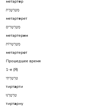
метарт
е
р
מְטַרְטֶרֶת
метарт
е
рет
מְטַרְטְרִים
метартер
и
м
מְטַרְטְרוֹת
метартер
о
т
Прошедшее время
1-е (Я)
טִרְטַרְתִּי
тирт
а
рти
טִרְטַרְנוּ
тирт
а
рну