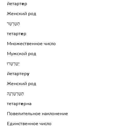
йетарт
е
р
Женский род
תְּטַרְטֵר
тетарт
е
р
Множественное число
Мужской род
יְטַרְטְרוּ
йетартер
у
Женский род
תְּטַרְטֵרְנָה
тетарт
е
рна
Повелительное наклонение
Единственное число