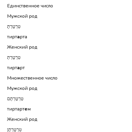
Единственное число
Мужской род
טִרְטַרְתָּ
тирт
а
рта
Женский род
טִרְטַרְתְּ
тирт
а
рт
Множественное число
Мужской род
טִרְטַרְתֶּם
тиртарт
е
м
Женский род
טִרְטַרְתֶּן