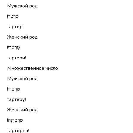
Мужской род
טַרְטֵר!‏
тарт
е
р!
Женский род
טַרְטְרִי!‏
тартер
и
!
Множественное число
Мужской род
טַרְטְרוּ!‏
тартер
у
!
Женский род
טַרְטֵרְנָה!‏
тарт
е
рна!