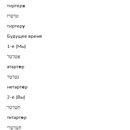
тиртер
а
טִרְטְרוּ
тиртер
у
Будущее время
1-е (Мы)
אֲטַרְטֵר
атарт
е
р
נְטַרְטֵר
нетарт
е
р
2-е (Вы)
תְּטַרְטֵר
тетарт
е
р
תְּטַרְטְרִי