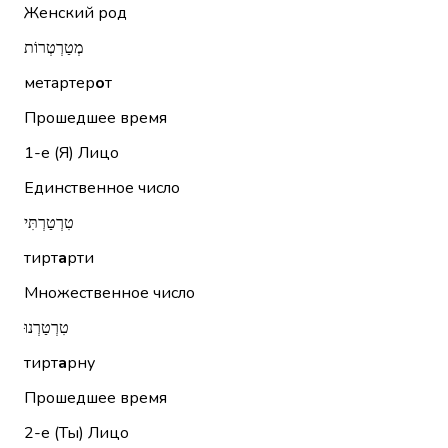
Женский род
מְטַרְטְרוֹת
метартер
о
т
Прошедшее время
1-е (Я)
Лицо
Единственное число
טִרְטַרְתִּי
тирт
а
рти
Множественное число
טִרְטַרְנוּ
тирт
а
рну
Прошедшее время
2-е (Ты)
Лицо