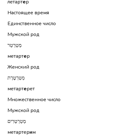
летарт
е
р
Настоящее время
Единственное число
Мужской род
מְטַרְטֵר
метарт
е
р
Женский род
מְטַרְטֶרֶת
метарт
е
рет
Множественное число
Мужской род
מְטַרְטְרִים
метартер
и
м