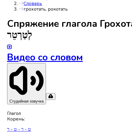
Словарь
грохотать, рокотать
Спряжениe глагола
Грохот
לְטַרְטֵר
Видео со словом
Студийная озвучка
Глагол
Корень
:
ט - ר - ט - ר