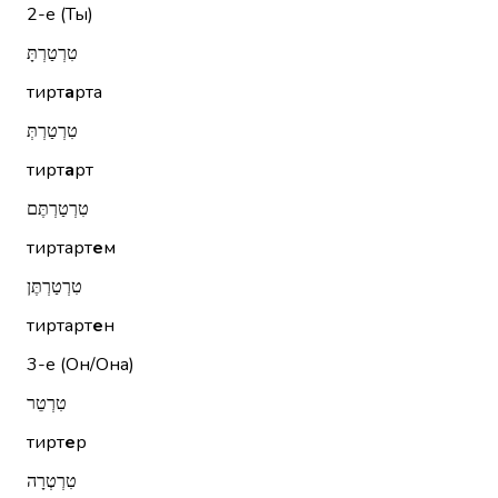
2-е (Ты)
טִרְטַרְתָּ
тирт
а
рта
טִרְטַרְתְּ
тирт
а
рт
טִרְטַרְתֶּם
тиртарт
е
м
טִרְטַרְתֶּן
тиртарт
е
н
3-е (Он/Она)
טִרְטֵר
тирт
е
р
טִרְטְרָה