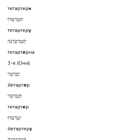
тетартер
и
תְּטַרְטְרוּ
тетартер
у
תְּטַרְטֵרְנָה
тетарт
е
рна
3-е (Они)
יְטַרְטֵר
йетарт
е
р
תְּטַרְטֵר
тетарт
е
р
יְטַרְטְרוּ
йетартер
у
תְּטַרְטֵרְנָה