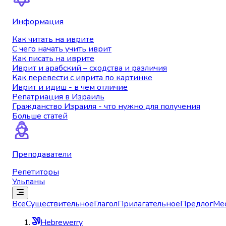
Информация
Как читать на иврите
С чего начать учить иврит
Как писать на иврите
Иврит и арабский – сходства и различия
Как перевести с иврита по картинке
Иврит и идиш - в чем отличие
Репатриация в Израиль
Гражданство Израиля - что нужно для получения
Больше статей
Преподаватели
Репетиторы
Ульпаны
Все
Существительное
Глагол
Прилагательное
Предлог
Ме
Hebrewerry