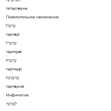
тетарт
е
рна
Повелительное наклонение
טַרְטֵר!‏
тарт
е
р!
טַרְטְרִי!‏
тартер
и
!
טַרְטְרוּ!‏
тартер
у
!
טַרְטֵרְנָה!‏
тарт
е
рна!
Инфинитив
לְטַרְטֵר