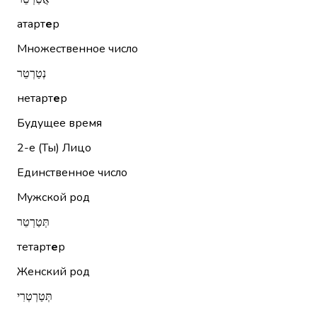
атарт
е
р
Множественное число
נְטַרְטֵר
нетарт
е
р
Будущее время
2-е (Ты)
Лицо
Единственное число
Мужской род
תְּטַרְטֵר
тетарт
е
р
Женский род
תְּטַרְטְרִי