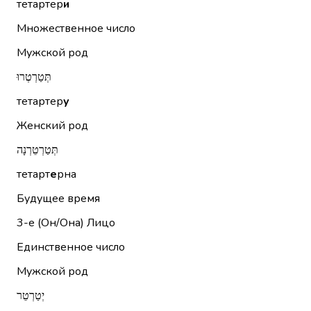
тетартер
и
Множественное число
Мужской род
תְּטַרְטְרוּ
тетартер
у
Женский род
תְּטַרְטֵרְנָה
тетарт
е
рна
Будущее время
3-е (Он/Она)
Лицо
Единственное число
Мужской род
יְטַרְטֵר