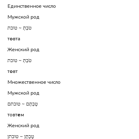
Единственное число
Мужской род
טֹבְתָּ ~ טובת
т
о
вта
Женский род
טֹבְתְּ ~ טובת
т
о
вт
Множественное число
Мужской род
טָבְתֶּם ~ טובתם
товт
е
м
Женский род
טָבְתֶּן ~ טובתן