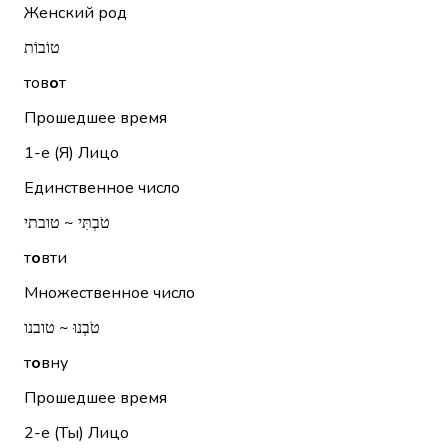
Женский род
טוֹבוֹת
тов
о
т
Прошедшее время
1-е (Я)
Лицо
Единственное число
טֹבְתִּי ~ טובתי
т
о
вти
Множественное число
טֹבְנוּ ~ טובנו
т
о
вну
Прошедшее время
2-е (Ты)
Лицо