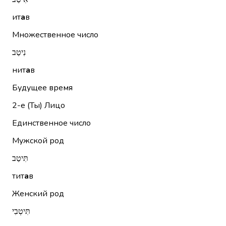
ит
а
в
Множественное число
נִיטַב
нит
а
в
Будущее время
2-е (Ты)
Лицо
Единственное число
Мужской род
תִּיטַב
тит
а
в
Женский род
תִּיטְבִי