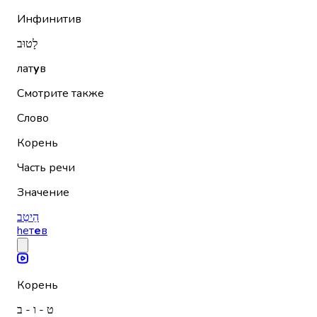
Инфинитив
לָטוּב
лат
у
в
Смотрите также
Слово
Корень
Часть речи
Значение
הֵיטֵב
hет
е
в
Корень
ט - ו - ב