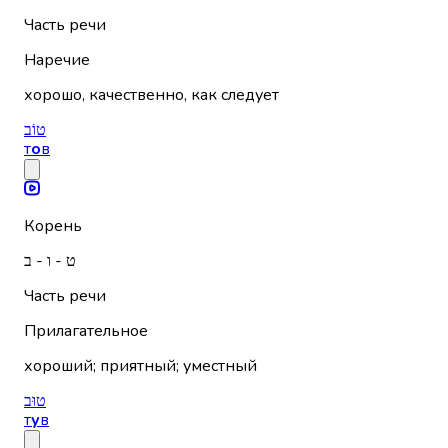
Часть речи
Наречие
хорошо, качественно, как следует
טוֹב
т
о
в
Корень
ט - ו - ב
Часть речи
Прилагательное
хороший; приятный; уместный
טוּב
т
у
в