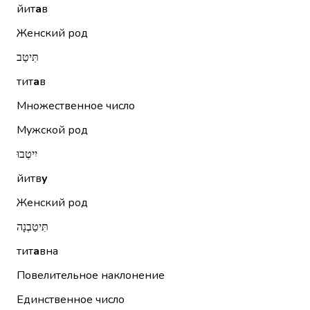
йит
а
в
Женский род
תִּיטַב
тит
а
в
Множественное число
Мужской род
יִיטְבוּ
йитв
у
Женский род
תִּיטַבְנָה
тит
а
вна
Повелительное наклонение
Единственное число