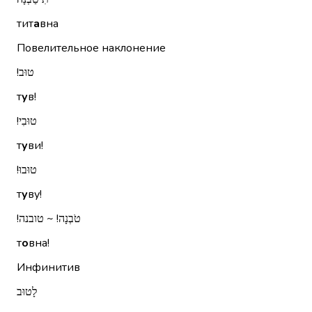
тит
а
вна
Повелительное наклонение
טוּב!‏
т
у
в!
טוּבִי!‏
т
у
ви!
טוּבוּ!‏
т
у
ву!
טֹבְנָה!‏ ~ טובנה!‏
т
о
вна!
Инфинитив
לָטוּב