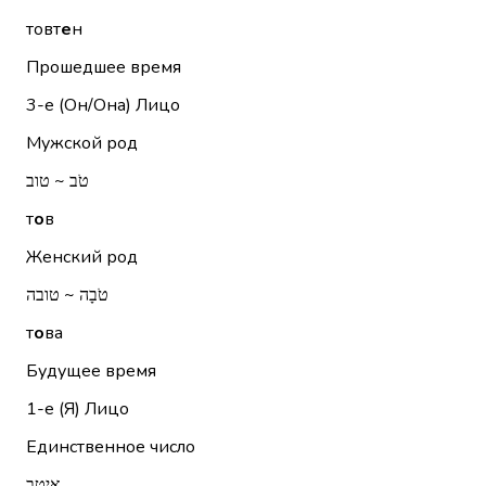
товт
е
н
Прошедшее время
3-е (Он/Она)
Лицо
Мужской род
טֹב ~ טוב
т
о
в
Женский род
טֹבָה ~ טובה
т
о
ва
Будущее время
1-е (Я)
Лицо
Единственное число
אִיטַב