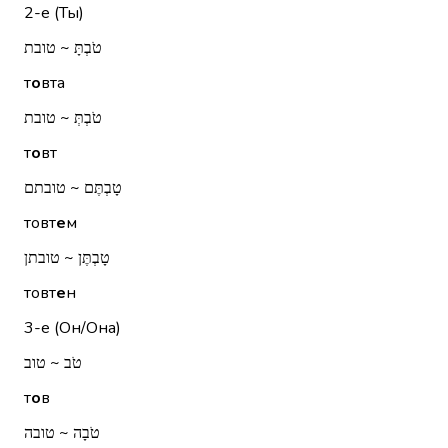
2-е (Ты)
טֹבְתָּ ~ טובת
т
о
вта
טֹבְתְּ ~ טובת
т
о
вт
טָבְתֶּם ~ טובתם
товт
е
м
טָבְתֶּן ~ טובתן
товт
е
н
3-е (Он/Она)
טֹב ~ טוב
т
о
в
טֹבָה ~ טובה