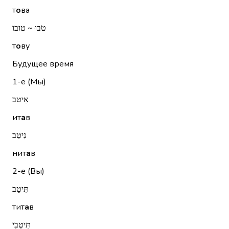
т
о
ва
טֹבוּ ~ טובו
т
о
ву
Будущее время
1-е (Мы)
אִיטַב
ит
а
в
נִיטַב
нит
а
в
2-е (Вы)
תִּיטַב
тит
а
в
תִּיטְבִי