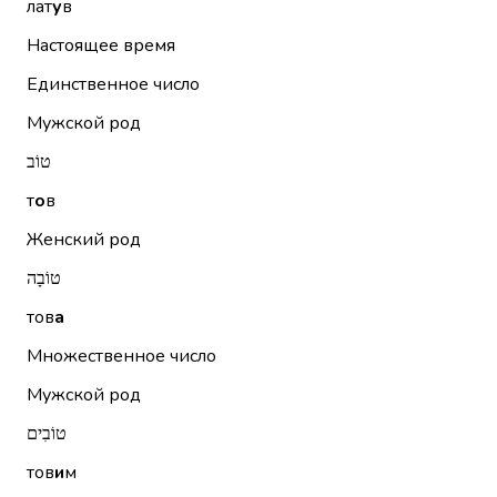
лат
у
в
Настоящее время
Единственное число
Мужской род
טוֹב
т
о
в
Женский род
טוֹבָה
тов
а
Множественное число
Мужской род
טוֹבִים
тов
и
м