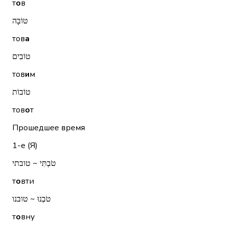
т
о
в
טוֹבָה
тов
а
טוֹבִים
тов
и
м
טוֹבוֹת
тов
о
т
Прошедшее время
1-е (Я)
טֹבְתִּי ~ טובתי
т
о
вти
טֹבְנוּ ~ טובנו
т
о
вну