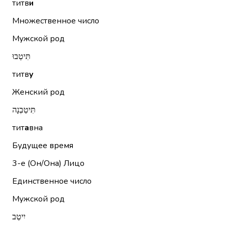
титв
и
Множественное число
Мужской род
תִּיטְבוּ
титв
у
Женский род
תִּיטַבְנָה
тит
а
вна
Будущее время
3-е (Он/Она)
Лицо
Единственное число
Мужской род
יִיטַב