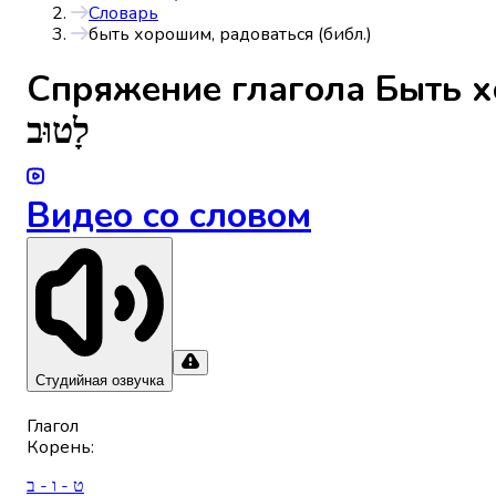
Словарь
быть хорошим, радоваться (библ.)
Спряжениe глагола
Быть х
לָטוּב
Видео со словом
Студийная озвучка
Глагол
Корень
:
ט - ו - ב