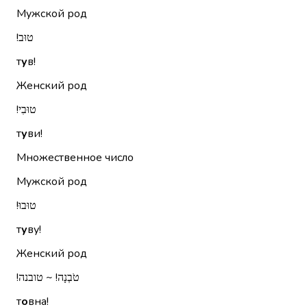
Мужской род
טוּב!‏
т
у
в!
Женский род
טוּבִי!‏
т
у
ви!
Множественное число
Мужской род
טוּבוּ!‏
т
у
ву!
Женский род
טֹבְנָה!‏ ~ טובנה!‏
т
о
вна!