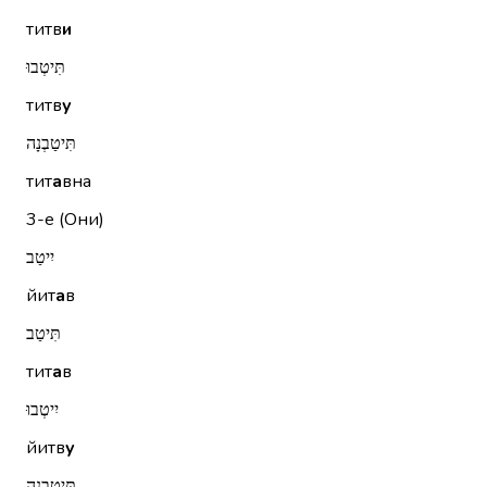
титв
и
תִּיטְבוּ
титв
у
תִּיטַבְנָה
тит
а
вна
3-е (Они)
יִיטַב
йит
а
в
תִּיטַב
тит
а
в
יִיטְבוּ
йитв
у
תִּיטַבְנָה