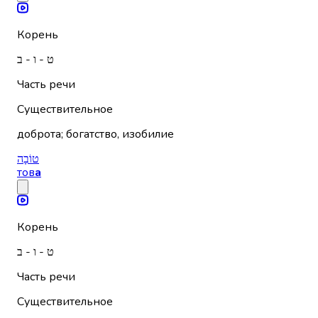
Корень
ט - ו - ב
Часть речи
Существительное
доброта; богатство, изобилие
טוֹבָה
тов
а
Корень
ט - ו - ב
Часть речи
Существительное