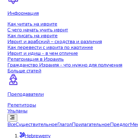
Информация
Как читать на иврите
С чего начать учить иврит
Как писать на иврите
Иврит и арабский – сходства и различия
Как перевести с иврита по картинке
Иврит и идиш - в чем отличие
Репатриация в Израиль
Гражданство Израиля - что нужно для получения
Больше статей
Преподаватели
Репетиторы
Ульпаны
Все
Существительное
Глагол
Прилагательное
Предлог
Ме
Hebrewerry