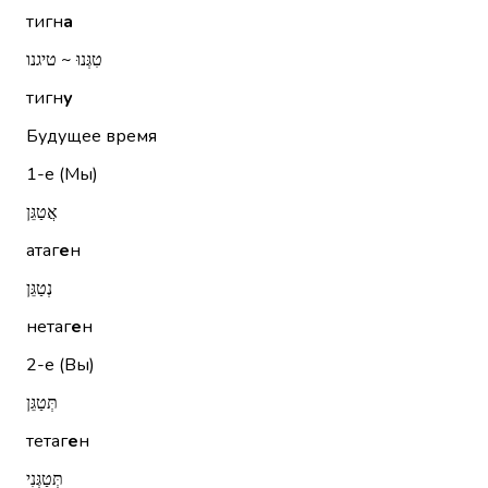
тигн
а
טִגְּנוּ ~ טיגנו
тигн
у
Будущее время
1-е (Мы)
אֲטַגֵּן
атаг
е
н
נְטַגֵּן
нетаг
е
н
2-е (Вы)
תְּטַגֵּן
тетаг
е
н
תְּטַגְּנִי