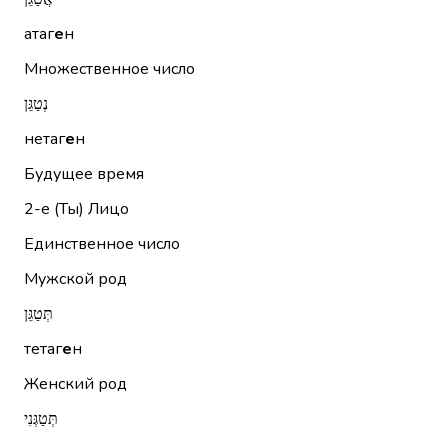
атаг
е
н
Множественное число
נְטַגֵּן
нетаг
е
н
Будущее время
2-е (Ты)
Лицо
Единственное число
Мужской род
תְּטַגֵּן
тетаг
е
н
Женский род
תְּטַגְּנִי