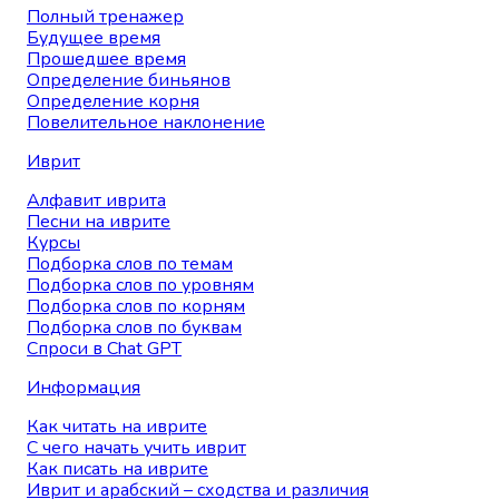
Полный тренажер
Будущее время
Прошедшее время
Определение биньянов
Определение корня
Повелительное наклонение
Иврит
Алфавит иврита
Песни на иврите
Курсы
Подборка слов по темам
Подборка слов по уровням
Подборка слов по корням
Подборка слов по буквам
Спроси в Chat GPT
Информация
Как читать на иврите
С чего начать учить иврит
Как писать на иврите
Иврит и арабский – сходства и различия