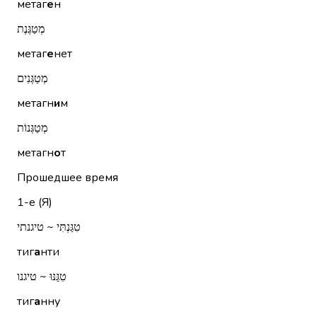
метаг
е
н
מְטַגֶּנֶת
метаг
е
нет
מְטַגְּנִים
метагн
и
м
מְטַגְּנוֹת
метагн
о
т
Прошедшее время
1-е (Я)
טִגַּנְתִּי ~ טיגנתי
тиг
а
нти
טִגַּנּוּ ~ טיגנו
тиг
а
нну