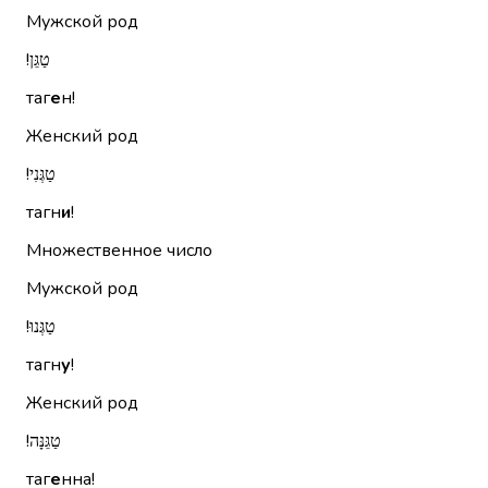
Мужской род
טַגֵּן!‏
таг
е
н!
Женский род
טַגְּנִי!‏
тагн
и
!
Множественное число
Мужской род
טַגְּנוּ!‏
тагн
у
!
Женский род
טַגֵּנָּה!‏
таг
е
нна!