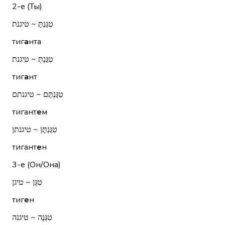
2-е (Ты)
טִגַּנְתָּ ~ טיגנת
тиг
а
нта
טִגַּנְתְּ ~ טיגנת
тиг
а
нт
טִגַּנְתֶּם ~ טיגנתם
тигант
е
м
טִגַּנְתֶּן ~ טיגנתן
тигант
е
н
3-е (Он/Она)
טִגֵּן ~ טיגן
тиг
е
н
טִגְּנָה ~ טיגנה