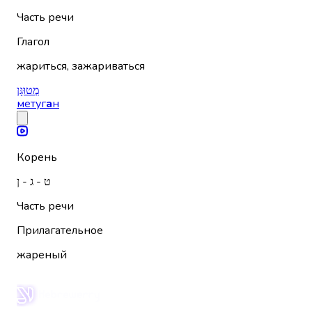
Часть речи
Глагол
жариться, зажариваться
מְטוּגָּן
метуг
а
н
Корень
ט - ג - ן
Часть речи
Прилагательное
жареный