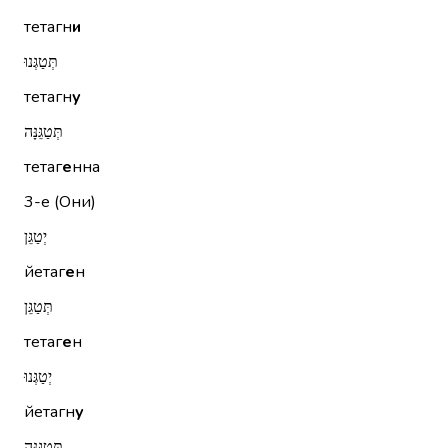
тетагн
и
תְּטַגְּנוּ
тетагн
у
תְּטַגֵּנָּה
тетаг
е
нна
3-е (Они)
יְטַגֵּן
йетаг
е
н
תְּטַגֵּן
тетаг
е
н
יְטַגְּנוּ
йетагн
у
תְּטַגֵּנָּה