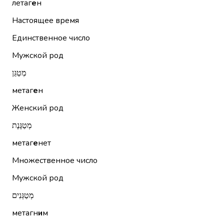
летаг
е
н
Настоящее время
Единственное число
Мужской род
מְטַגֵּן
метаг
е
н
Женский род
מְטַגֶּנֶת
метаг
е
нет
Множественное число
Мужской род
מְטַגְּנִים
метагн
и
м