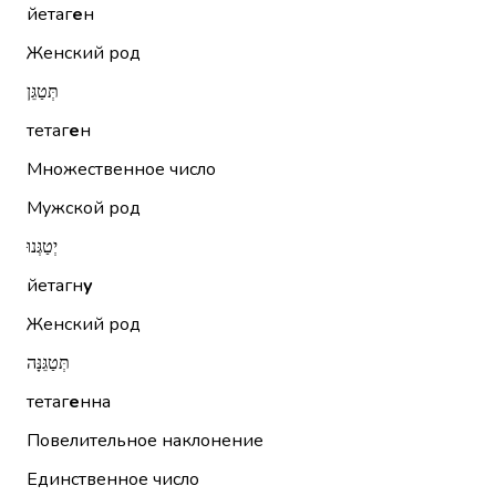
йетаг
е
н
Женский род
תְּטַגֵּן
тетаг
е
н
Множественное число
Мужской род
יְטַגְּנוּ
йетагн
у
Женский род
תְּטַגֵּנָּה
тетаг
е
нна
Повелительное наклонение
Единственное число