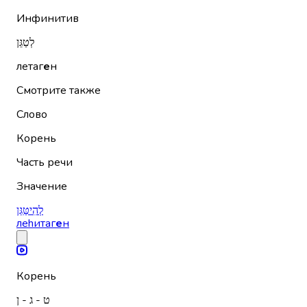
Инфинитив
לְטַגֵּן
летаг
е
н
Смотрите также
Слово
Корень
Часть речи
Значение
לְהִיטַּגֵּן
леhитаг
е
н
Корень
ט - ג - ן