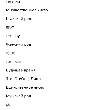
тетагн
и
Множественное число
Мужской род
תְּטַגְּנוּ
тетагн
у
Женский род
תְּטַגֵּנָּה
тетаг
е
нна
Будущее время
3-е (Он/Она)
Лицо
Единственное число
Мужской род
יְטַגֵּן