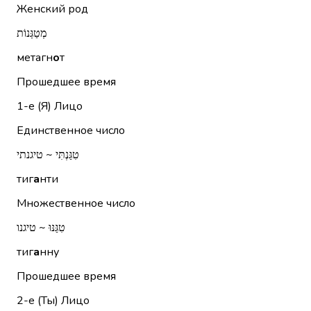
Женский род
מְטַגְּנוֹת
метагн
о
т
Прошедшее время
1-е (Я)
Лицо
Единственное число
טִגַּנְתִּי ~ טיגנתי
тиг
а
нти
Множественное число
טִגַּנּוּ ~ טיגנו
тиг
а
нну
Прошедшее время
2-е (Ты)
Лицо