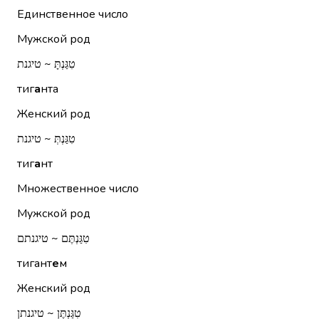
Единственное число
Мужской род
טִגַּנְתָּ ~ טיגנת
тиг
а
нта
Женский род
טִגַּנְתְּ ~ טיגנת
тиг
а
нт
Множественное число
Мужской род
טִגַּנְתֶּם ~ טיגנתם
тигант
е
м
Женский род
טִגַּנְתֶּן ~ טיגנתן