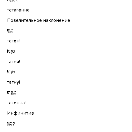
тетаг
е
нна
Повелительное наклонение
טַגֵּן!‏
таг
е
н!
טַגְּנִי!‏
тагн
и
!
טַגְּנוּ!‏
тагн
у
!
טַגֵּנָּה!‏
таг
е
нна!
Инфинитив
לְטַגֵּן