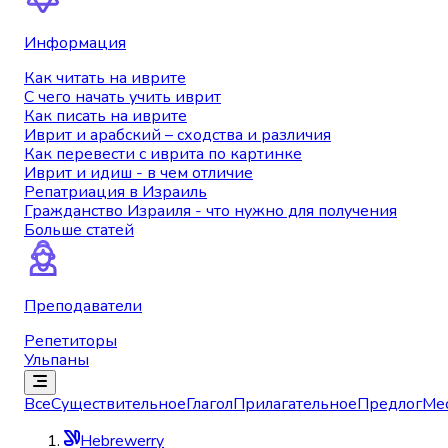
Информация
Как читать на иврите
С чего начать учить иврит
Как писать на иврите
Иврит и арабский – сходства и различия
Как перевести с иврита по картинке
Иврит и идиш - в чем отличие
Репатриация в Израиль
Гражданство Израиля - что нужно для получения
Больше статей
Преподаватели
Репетиторы
Ульпаны
Все
Существительное
Глагол
Прилагательное
Предлог
Ме
Hebrewerry