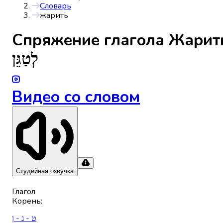
Словарь
жарить
Спряжениe глагола
Жарит
לְטַגֵּן
Видео со словом
Студийная озвучка
Глагол
Корень
:
ט - ג - ן