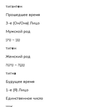
тигант
е
н
Прошедшее время
3-е (Он/Она)
Лицо
Мужской род
טִגֵּן ~ טיגן
тиг
е
н
Женский род
טִגְּנָה ~ טיגנה
тигн
а
Будущее время
1-е (Я)
Лицо
Единственное число
אֲטַגֵּן