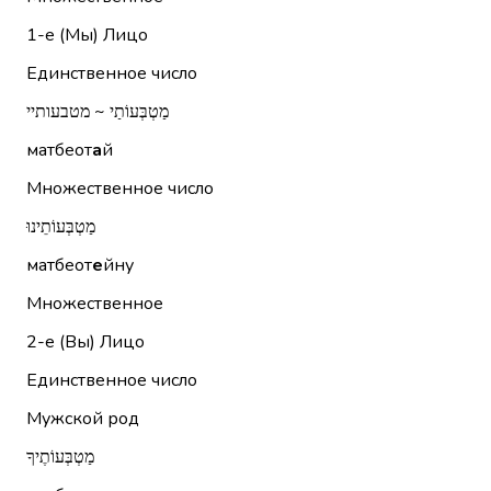
1-е (Мы)
Лицо
Единственное число
מַטְבְּעוֹתַי ~ מטבעותיי
матбеот
а
й
Множественное число
מַטְבְּעוֹתֵינוּ
матбеот
е
йну
Множественное
2-е (Вы)
Лицо
Единственное число
Мужской род
מַטְבְּעוֹתֶיךָ