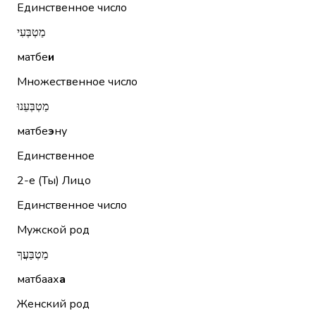
Единственное число
מַטְבְּעִי
матбе
и
Множественное число
מַטְבְּעֵנוּ
матбе
э
ну
Единственное
2-е (Ты)
Лицо
Единственное число
Мужской род
מַטְבַּעֲךָ
матбаах
а
Женский род