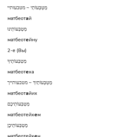
מַטְבְּעוֹתַי ~ מטבעותיי
матбеот
а
й
מַטְבְּעוֹתֵינוּ
матбеот
е
йну
2-е (Вы)
מַטְבְּעוֹתֶיךָ
матбеот
е
ха
מַטְבְּעוֹתַיִךְ ~ מטבעותייך
матбеот
а
йих
מַטְבְּעוֹתֵיכֶם
матбеотейх
е
м
מַטְבְּעוֹתֵיכֶן
матбеотейх
е
н