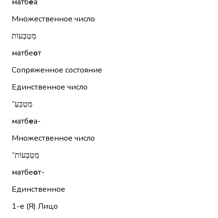
матб
е
а
Множественное число
מַטְבְּעוֹת
матбе
о
т
Сопряженное состояние
Единственное число
מַטְבֵּעַ־
матб
е
а-
Множественное число
מַטְבְּעוֹת־
матбе
о
т-
Единственное
1-е (Я)
Лицо