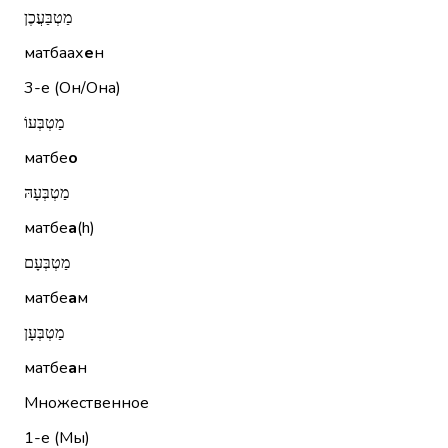
מַטְבַּעֲכֶן
матбаах
е
н
3-е (Он/Она)
מַטְבְּעוֹ
матбе
о
מַטְבְּעָהּ
матбе
а
(h)
מַטְבְּעָם
матбе
а
м
מַטְבְּעָן
матбе
а
н
Множественное
1-е (Мы)