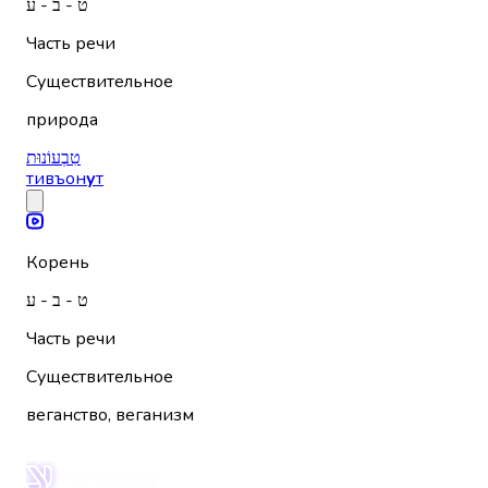
ט - ב - ע
Часть речи
Существительное
природа
טִבְעוֹנוּת
тивъон
у
т
Корень
ט - ב - ע
Часть речи
Существительное
веганство, веганизм