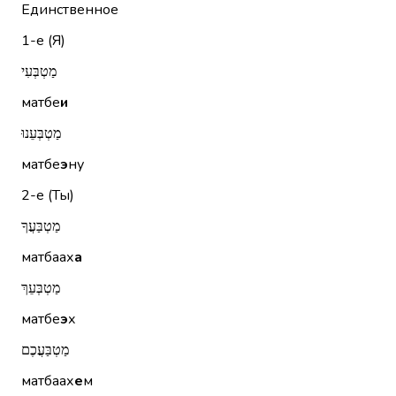
Единственное
1-е (Я)
מַטְבְּעִי
матбе
и
מַטְבְּעֵנוּ
матбе
э
ну
2-е (Ты)
מַטְבַּעֲךָ
матбаах
а
מַטְבְּעֵךְ
матбе
э
х
מַטְבַּעֲכֶם
матбаах
е
м