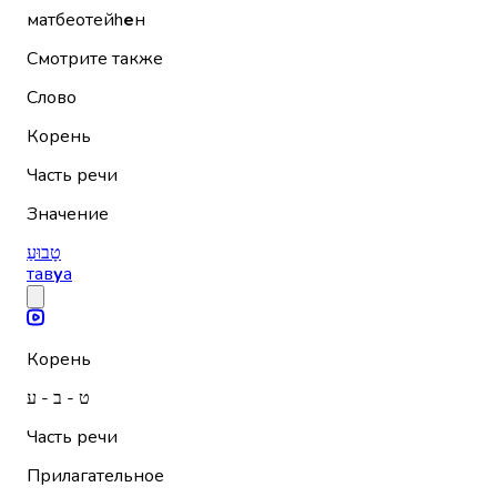
матбеотейh
е
н
Смотрите также
Слово
Корень
Часть речи
Значение
טָבוּעַ
тав
у
а
Корень
ט - ב - ע
Часть речи
Прилагательное