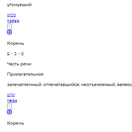
утонувший
טָבוּעַ
тав
у
а
Корень
ט - ב - ע
Часть речи
Прилагательное
טֶבַע
т
е
ва
Корень