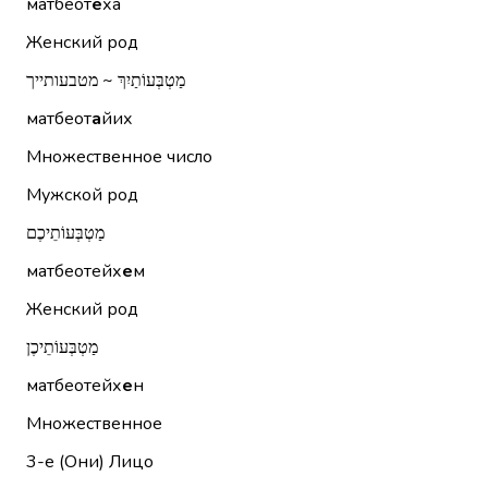
матбеот
е
ха
Женский род
מַטְבְּעוֹתַיִךְ ~ מטבעותייך
матбеот
а
йих
Множественное число
Мужской род
מַטְבְּעוֹתֵיכֶם
матбеотейх
е
м
Женский род
מַטְבְּעוֹתֵיכֶן
матбеотейх
е
н
Множественное
3-е (Они)
Лицо