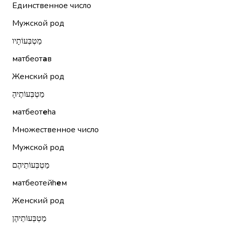
Единственное число
Мужской род
מַטְבְּעוֹתָיו
матбеот
а
в
Женский род
מַטְבְּעוֹתֶיהָ
матбеот
е
hа
Множественное число
Мужской род
מַטְבְּעוֹתֵיהֶם
матбеотейh
е
м
Женский род
מַטְבְּעוֹתֵיהֶן