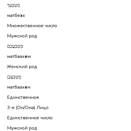
מַטְבְּעֵךְ
матбе
э
х
Множественное число
Мужской род
מַטְבַּעֲכֶם
матбаах
е
м
Женский род
מַטְבַּעֲכֶן
матбаах
е
н
Единственное
3-е (Он/Она)
Лицо
Единственное число
Мужской род