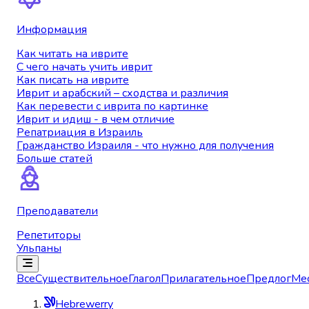
Информация
Как читать на иврите
С чего начать учить иврит
Как писать на иврите
Иврит и арабский – сходства и различия
Как перевести с иврита по картинке
Иврит и идиш - в чем отличие
Репатриация в Израиль
Гражданство Израиля - что нужно для получения
Больше статей
Преподаватели
Репетиторы
Ульпаны
Все
Существительное
Глагол
Прилагательное
Предлог
Ме
Hebrewerry