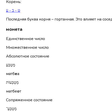
Корень
:
ט - ב - ע
Последняя буква корня – гортанная. Это влияет на сосе
монета
Единственное число
Множественное число
Абсолютное состояние
מַטְבֵּעַ
матб
е
а
מַטְבְּעוֹת
матбе
о
т
Сопряженное состояние
מַטְבֵּעַ־