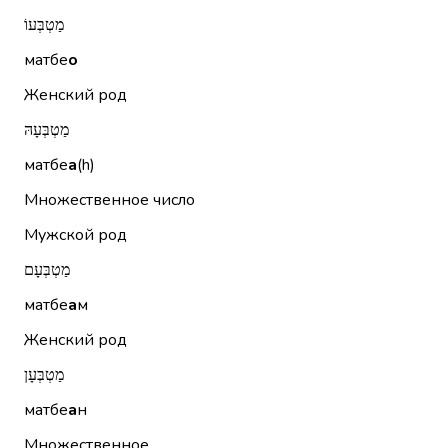
מַטְבְּעוֹ
матбе
о
Женский род
מַטְבְּעָהּ
матбе
а
(h)
Множественное число
Мужской род
מַטְבְּעָם
матбе
а
м
Женский род
מַטְבְּעָן
матбе
а
н
Множественное