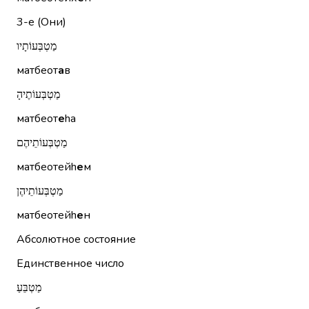
3-е (Они)
מַטְבְּעוֹתָיו
матбеот
а
в
מַטְבְּעוֹתֶיהָ
матбеот
е
hа
מַטְבְּעוֹתֵיהֶם
матбеотейh
е
м
מַטְבְּעוֹתֵיהֶן
матбеотейh
е
н
Абсолютное состояние
Единственное число
מַטְבֵּעַ