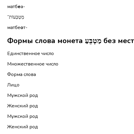
матб
е
а-
מַטְבְּעוֹת־
матбе
о
т-
Формы слова моне
Единственное число
Множественное число
Форма слова
Лицо
Мужской род
Женский род
Мужской род
Женский род