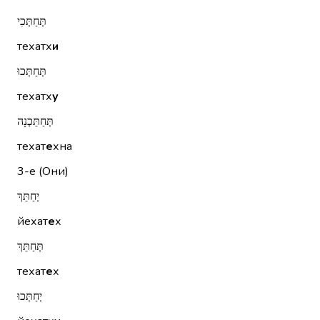
תְּחַתְּכִי
техатх
и
תְּחַתְּכוּ
техатх
у
תְּחַתֵּכְנָה
техат
е
хна
3-е (Они)
יְחַתֵּךְ
йехат
е
х
תְּחַתֵּךְ
техат
е
х
יְחַתְּכוּ