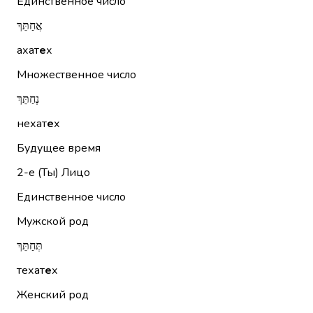
Единственное число
אֲחַתֵּךְ
ахат
е
х
Множественное число
נְחַתֵּךְ
нехат
е
х
Будущее время
2-е (Ты)
Лицо
Единственное число
Мужской род
תְּחַתֵּךְ
техат
е
х
Женский род