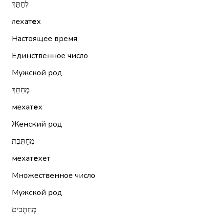
לְחַתֵּךְ
лехат
е
х
Настоящее время
Единственное число
Мужской род
מְחַתֵּךְ
мехат
е
х
Женский род
מְחַתֶּכֶת
мехат
е
хет
Множественное число
Мужской род
מְחַתְּכִים