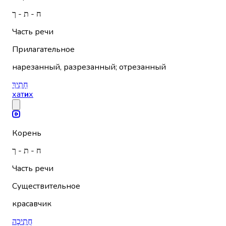
ח - ת - ך
Часть речи
Прилагательное
нарезанный, разрезанный; отрезанный
חָתִיךְ
хат
и
х
Корень
ח - ת - ך
Часть речи
Существительное
красавчик
חֲתִיכָה