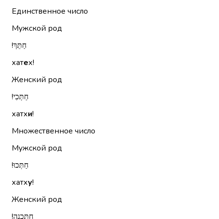
Единственное число
Мужской род
חַתֵּךְ!‏
хат
е
х!
Женский род
חַתְּכִי!‏
хатх
и
!
Множественное число
Мужской род
חַתְּכוּ!‏
хатх
у
!
Женский род
חַתֵּכְנָה!‏