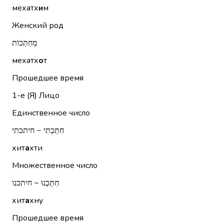
мехатх
и
м
Женский род
מְחַתְּכוֹת
мехатх
о
т
Прошедшее время
1-е (Я)
Лицо
Единственное число
חִתַּכְתִּי ~ חיתכתי
хит
а
хти
Множественное число
חִתַּכְנוּ ~ חיתכנו
хит
а
хну
Прошедшее время