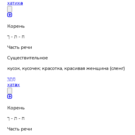
хатих
а
Корень
ח - ת - ך
Часть речи
Существительное
кусок, кусочек; красотка, красивая женщина (сленг)
חֲתָךְ
хат
а
х
Корень
ח - ת - ך
Часть речи