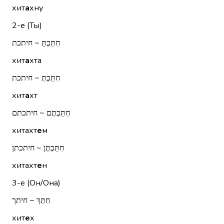
хит
а
хну
2-е (Ты)
חִתַּכְתָּ ~ חיתכת
хит
а
хта
חִתַּכְתְּ ~ חיתכת
хит
а
хт
חִתַּכְתֶּם ~ חיתכתם
хитахт
е
м
חִתַּכְתֶּן ~ חיתכתן
хитахт
е
н
3-е (Он/Она)
חִתֵּךְ ~ חיתך
хит
е
х