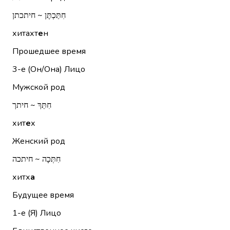
חִתַּכְתֶּן ~ חיתכתן
хитахт
е
н
Прошедшее время
3-е (Он/Она)
Лицо
Мужской род
חִתֵּךְ ~ חיתך
хит
е
х
Женский род
חִתְּכָה ~ חיתכה
хитх
а
Будущее время
1-е (Я)
Лицо