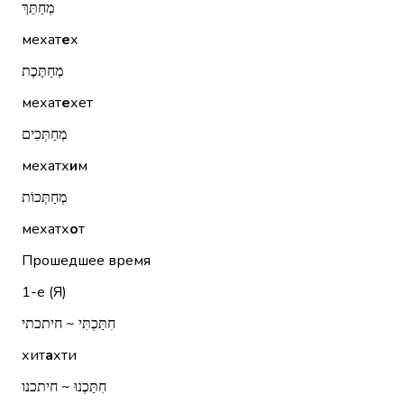
מְחַתֵּךְ
мехат
е
х
מְחַתֶּכֶת
мехат
е
хет
מְחַתְּכִים
мехатх
и
м
מְחַתְּכוֹת
мехатх
о
т
Прошедшее время
1-е (Я)
חִתַּכְתִּי ~ חיתכתי
хит
а
хти
חִתַּכְנוּ ~ חיתכנו