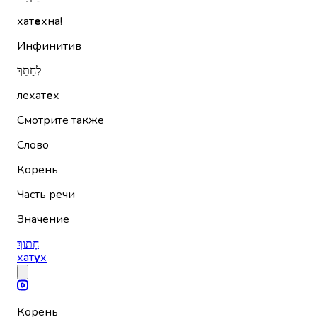
хат
е
хна!
Инфинитив
לְחַתֵּךְ
лехат
е
х
Смотрите также
Слово
Корень
Часть речи
Значение
חָתוּךְ
хат
у
х
Корень