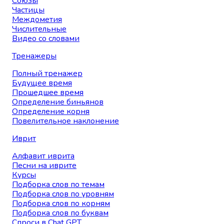
Союзы
Частицы
Междометия
Числительные
Видео со словами
Тренажеры
Полный тренажер
Будущее время
Прошедшее время
Определение биньянов
Определение корня
Повелительное наклонение
Иврит
Алфавит иврита
Песни на иврите
Курсы
Подборка слов по темам
Подборка слов по уровням
Подборка слов по корням
Подборка слов по буквам
Спроси в Chat GPT