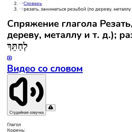
Словарь
резать, заниматься резьбой (по дереву, металлу и
Спряжениe глагола
Резать
дереву, металлу и т. д.); р
לְחַתֵּךְ
Видео со словом
Студийная озвучка
Глагол
Корень
: