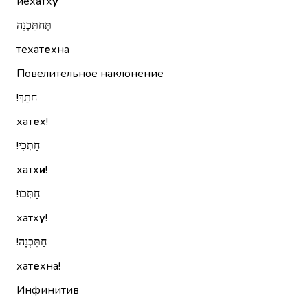
йехатх
у
תְּחַתֵּכְנָה
техат
е
хна
Повелительное наклонение
חַתֵּךְ!‏
хат
е
х!
חַתְּכִי!‏
хатх
и
!
חַתְּכוּ!‏
хатх
у
!
חַתֵּכְנָה!‏
хат
е
хна!
Инфинитив