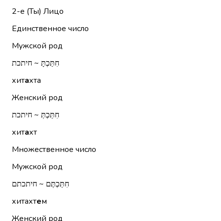
2-е (Ты)
Лицо
Единственное число
Мужской род
חִתַּכְתָּ ~ חיתכת
хит
а
хта
Женский род
חִתַּכְתְּ ~ חיתכת
хит
а
хт
Множественное число
Мужской род
חִתַּכְתֶּם ~ חיתכתם
хитахт
е
м
Женский род