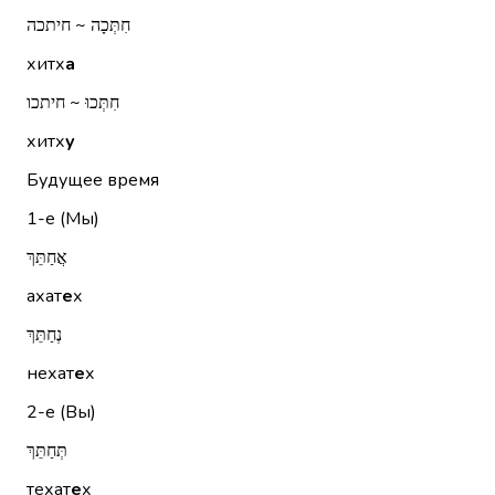
חִתְּכָה ~ חיתכה
хитх
а
חִתְּכוּ ~ חיתכו
хитх
у
Будущее время
1-е (Мы)
אֲחַתֵּךְ
ахат
е
х
נְחַתֵּךְ
нехат
е
х
2-е (Вы)
תְּחַתֵּךְ
техат
е
х