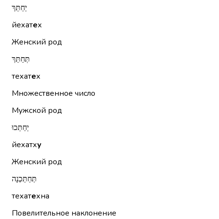
יְחַתֵּךְ
йехат
е
х
Женский род
תְּחַתֵּךְ
техат
е
х
Множественное число
Мужской род
יְחַתְּכוּ
йехатх
у
Женский род
תְּחַתֵּכְנָה
техат
е
хна
Повелительное наклонение