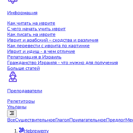
Информация
Как читать на иврите
С чего начать учить иврит
Как писать на иврите
Иврит и арабский – сходства и различия
Как перевести с иврита по картинке
Иврит и идиш - в чем отличие
Репатриация в Израиль
Гражданство Израиля - что нужно для получения
Больше статей
Преподаватели
Репетиторы
Ульпаны
Все
Существительное
Глагол
Прилагательное
Предлог
Ме
Hebrewerry