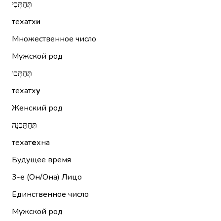
תְּחַתְּכִי
техатх
и
Множественное число
Мужской род
תְּחַתְּכוּ
техатх
у
Женский род
תְּחַתֵּכְנָה
техат
е
хна
Будущее время
3-е (Он/Она)
Лицо
Единственное число
Мужской род