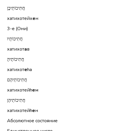
חֲתִיכוֹתֵיכֶן
хатихотейх
е
н
3-е (Они)
חֲתִיכוֹתָיו
хатихот
а
в
חֲתִיכוֹתֶיהָ
хатихот
е
hа
חֲתִיכוֹתֵיהֶם
хатихотейh
е
м
חֲתִיכוֹתֵיהֶן
хатихотейh
е
н
Абсолютное состояние