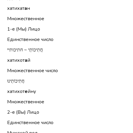
хатихат
а
н
Множественное
1-е (Мы)
Лицо
Единственное число
חֲתִיכוֹתַי ~ חתיכותיי
хатихот
а
й
Множественное число
חֲתִיכוֹתֵינוּ
хатихот
е
йну
Множественное
2-е (Вы)
Лицо
Единственное число