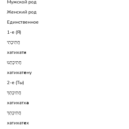
Мужской род
Женский род
Единственное
1-е (Я)
חֲתִיכָתִי
хатихат
и
חֲתִיכָתֵנוּ
хатихат
е
ну
2-е (Ты)
חֲתִיכָתְךָ
хатихатх
а
חֲתִיכָתֵךְ
хатихат
е
х