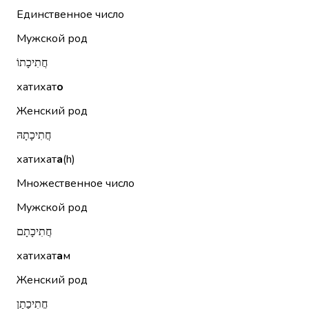
Единственное число
Мужской род
חֲתִיכָתוֹ
хатихат
о
Женский род
חֲתִיכָתָהּ
хатихат
а
(h)
Множественное число
Мужской род
חֲתִיכָתָם
хатихат
а
м
Женский род
חֲתִיכָתָן