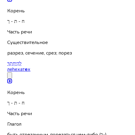
Корень
ח - ת - ך
Часть речи
Существительное
разрез, сечение, срез; порез
לְהֵיחָתֵךְ
леhехат
е
х
Корень
ח - ת - ך
Часть речи
Глагол
быть отрезанным, порезаться чем-либо (ב-)