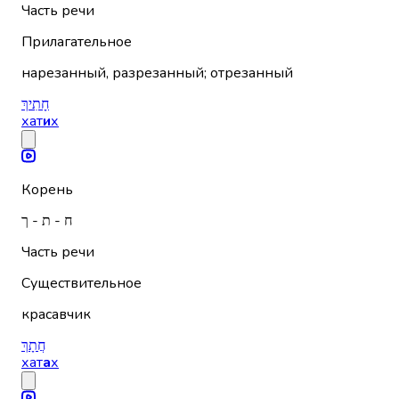
Часть речи
Прилагательное
нарезанный, разрезанный; отрезанный
חָתִיךְ
хат
и
х
Корень
ח - ת - ך
Часть речи
Существительное
красавчик
חֲתָךְ
хат
а
х