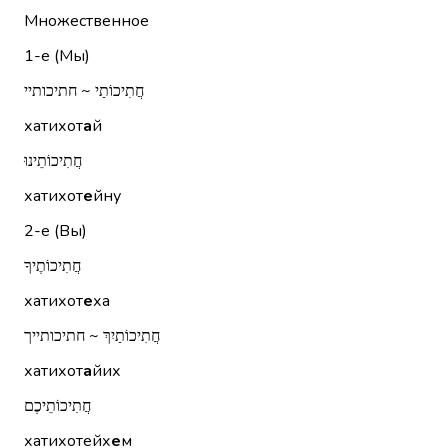
Множественное
1-е (Мы)
חֲתִיכוֹתַי ~ חתיכותיי
хатихот
а
й
חֲתִיכוֹתֵינוּ
хатихот
е
йну
2-е (Вы)
חֲתִיכוֹתֶיךָ
хатихот
е
ха
חֲתִיכוֹתַיִךְ ~ חתיכותייך
хатихот
а
йих
חֲתִיכוֹתֵיכֶם
хатихотейх
е
м