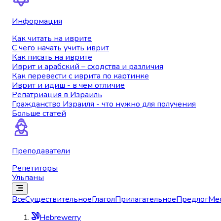
Информация
Как читать на иврите
С чего начать учить иврит
Как писать на иврите
Иврит и арабский – сходства и различия
Как перевести с иврита по картинке
Иврит и идиш - в чем отличие
Репатриация в Израиль
Гражданство Израиля - что нужно для получения
Больше статей
Преподаватели
Репетиторы
Ульпаны
Все
Существительное
Глагол
Прилагательное
Предлог
Ме
Hebrewerry