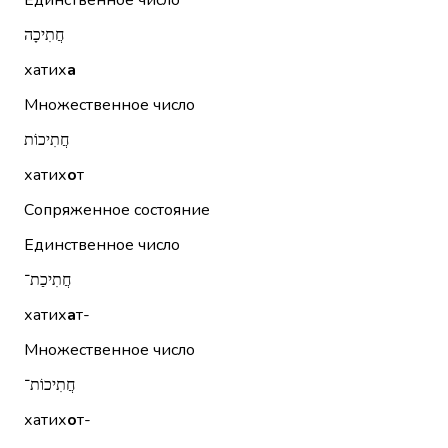
Единственное число
חֲתִיכָה
хатих
а
Множественное число
חֲתִיכוֹת
хатих
о
т
Сопряженное состояние
Единственное число
חֲתִיכַת־
хатих
а
т-
Множественное число
חֲתִיכוֹת־
хатих
о
т-