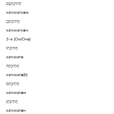
חֲתִיכַתְכֶם
хатихатх
е
м
חֲתִיכַתְכֶן
хатихатх
е
н
3-е (Он/Она)
חֲתִיכָתוֹ
хатихат
о
חֲתִיכָתָהּ
хатихат
а
(h)
חֲתִיכָתָם
хатихат
а
м
חֲתִיכָתָן
хатихат
а
н