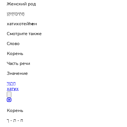
Женский род
חֲתִיכוֹתֵיהֶן
хатихотейh
е
н
Смотрите также
Слово
Корень
Часть речи
Значение
חָתוּךְ
хат
у
х
Корень
ח - ת - ך