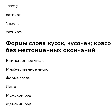
חֲתִיכַת־
хатих
а
т-
חֲתִיכוֹת־
хатих
о
т-
Формы слова кусок, кусочек; красотка,
без местоименных окончаний
Единственное число
Множественное число
Форма слова
Лицо
Мужской род
Женский род