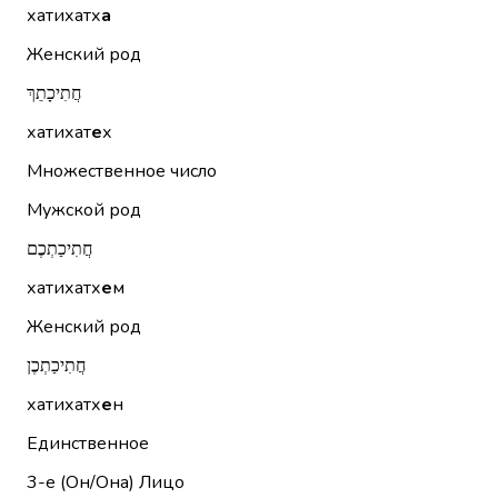
хатихатх
а
Женский род
חֲתִיכָתֵךְ
хатихат
е
х
Множественное число
Мужской род
חֲתִיכַתְכֶם
хатихатх
е
м
Женский род
חֲתִיכַתְכֶן
хатихатх
е
н
Единственное
3-е (Он/Она)
Лицо