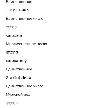
Единственное
1-е (Я)
Лицо
Единственное число
חֲתִיכָתִי
хатихат
и
Множественное число
חֲתִיכָתֵנוּ
хатихат
е
ну
Единственное
2-е (Ты)
Лицо
Единственное число
Мужской род
חֲתִיכָתְךָ