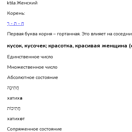
ktila
Женский
Корень
:
ח - ת - ך
Первая буква корня – гортанная. Это влияет на соседни
кусок, кусочек; красотка, красивая женщина (
Единственное число
Множественное число
Абсолютное состояние
חֲתִיכָה
хатих
а
חֲתִיכוֹת
хатих
о
т
Сопряженное состояние