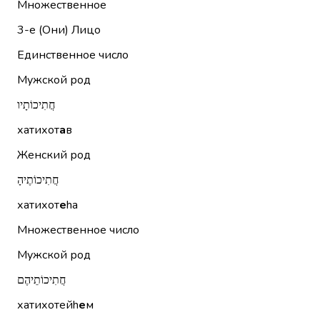
Множественное
3-е (Они)
Лицо
Единственное число
Мужской род
חֲתִיכוֹתָיו
хатихот
а
в
Женский род
חֲתִיכוֹתֶיהָ
хатихот
е
hа
Множественное число
Мужской род
חֲתִיכוֹתֵיהֶם
хатихотейh
е
м