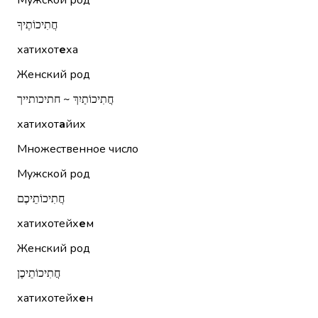
Мужской род
חֲתִיכוֹתֶיךָ
хатихот
е
ха
Женский род
חֲתִיכוֹתַיִךְ ~ חתיכותייך
хатихот
а
йих
Множественное число
Мужской род
חֲתִיכוֹתֵיכֶם
хатихотейх
е
м
Женский род
חֲתִיכוֹתֵיכֶן
хатихотейх
е
н