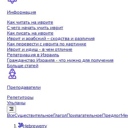
Информация
Как читать на иврите
С чего начать учить иврит
Как писать на иврите
Иврит и арабский – сходства и различия
Как перевести с иврита по картинке
Иврит и идиш - в чем отличие
Репатриация в Израиль
Гражданство Израиля - что нужно для получения
Больше статей
Преподаватели
Репетиторы
Ульпаны
Все
Существительное
Глагол
Прилагательное
Предлог
Ме
Hebrewerry