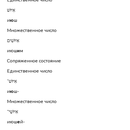
Единственное число
אִיּוּשׁ
и
ю
ш
Множественное число
אִיּוּשִׁים
июш
и
м
Сопряженное состояние
Единственное число
אִיּוּשׁ־
и
ю
ш-
Множественное число
אִיּוּשֵׁי־
июш
е
й-