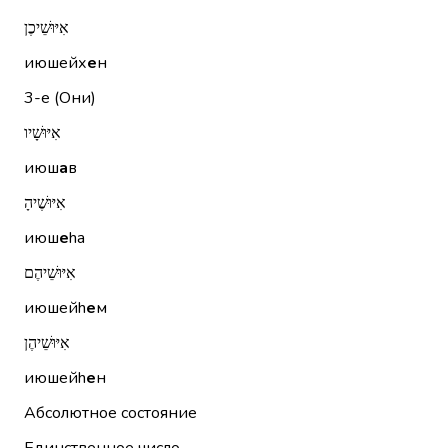
אִיּוּשֵׁיכֶן
июшейх
е
н
3-е (Они)
אִיּוּשָׁיו
июш
а
в
אִיּוּשֶׁיהָ
июш
е
hа
אִיּוּשֵׁיהֶם
июшейh
е
м
אִיּוּשֵׁיהֶן
июшейh
е
н
Абсолютное состояние