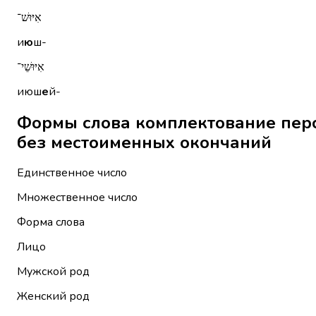
אִיּוּשׁ־
и
ю
ш-
אִיּוּשֵׁי־
июш
е
й-
Формы слова комплектование персонал
без местоименных окончаний
Единственное число
Множественное число
Форма слова
Лицо
Мужской род
Женский род