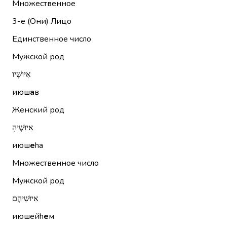
Множественное
3-е (Они)
Лицо
Единственное число
Мужской род
אִיּוּשָׁיו
июш
а
в
Женский род
אִיּוּשֶׁיהָ
июш
е
hа
Множественное число
Мужской род
אִיּוּשֵׁיהֶם
июшейh
е
м