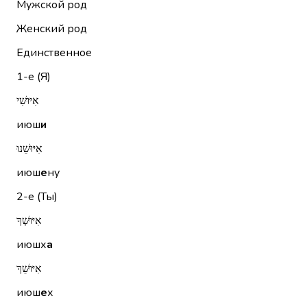
Мужской род
Женский род
Единственное
1-е (Я)
אִיּוּשִׁי
июш
и
אִיּוּשֵׁנוּ
июш
е
ну
2-е (Ты)
אִיּוּשְׁךָ
июшх
а
אִיּוּשֵׁךְ
июш
е
х