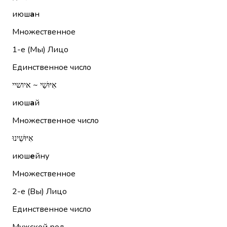
июш
а
н
Множественное
1-е (Мы)
Лицо
Единственное число
אִיּוּשַׁי ~ איושיי
июш
а
й
Множественное число
אִיּוּשֵׁינוּ
июш
е
йну
Множественное
2-е (Вы)
Лицо
Единственное число