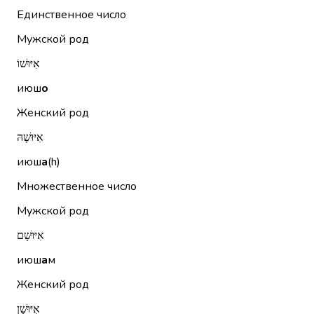
Единственное число
Мужской род
אִיּוּשׁוֹ
июш
о
Женский род
אִיּוּשָׁהּ
июш
а
(h)
Множественное число
Мужской род
אִיּוּשָׁם
июш
а
м
Женский род
אִיּוּשָׁן