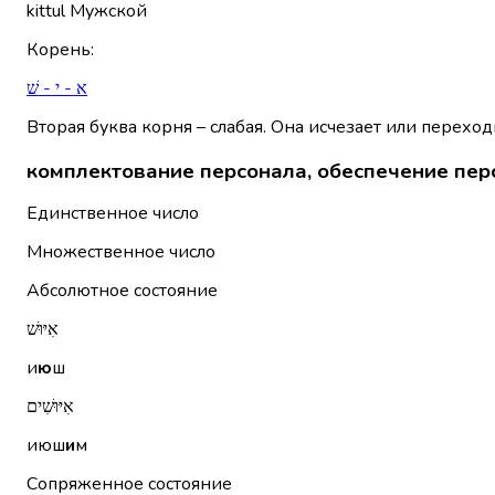
kittul
Мужской
Корень
:
א - י - שׁ
Вторая буква корня – слабая. Она исчезает или переход
комплектование персонала, обеспечение пе
Единственное число
Множественное число
Абсолютное состояние
אִיּוּשׁ
и
ю
ш
אִיּוּשִׁים
июш
и
м
Сопряженное состояние