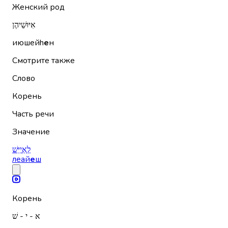
Женский род
אִיּוּשֵׁיהֶן
июшейh
е
н
Смотрите также
Слово
Корень
Часть речи
Значение
לְאַייֵּשׁ
леай
е
ш
Корень
א - י - שׁ