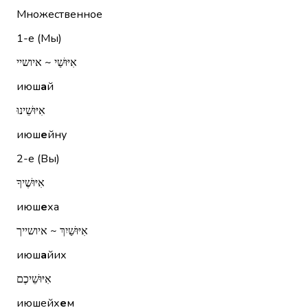
Множественное
1-е (Мы)
אִיּוּשַׁי ~ איושיי
июш
а
й
אִיּוּשֵׁינוּ
июш
е
йну
2-е (Вы)
אִיּוּשֶׁיךָ
июш
е
ха
אִיּוּשַׁיִךְ ~ איושייך
июш
а
йих
אִיּוּשֵׁיכֶם
июшейх
е
м