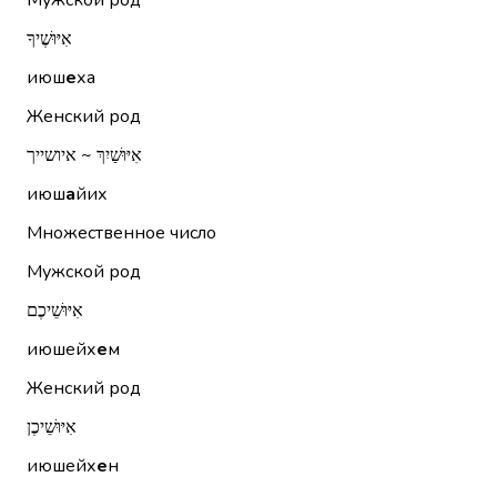
Мужской род
אִיּוּשֶׁיךָ
июш
е
ха
Женский род
אִיּוּשַׁיִךְ ~ איושייך
июш
а
йих
Множественное число
Мужской род
אִיּוּשֵׁיכֶם
июшейх
е
м
Женский род
אִיּוּשֵׁיכֶן
июшейх
е
н