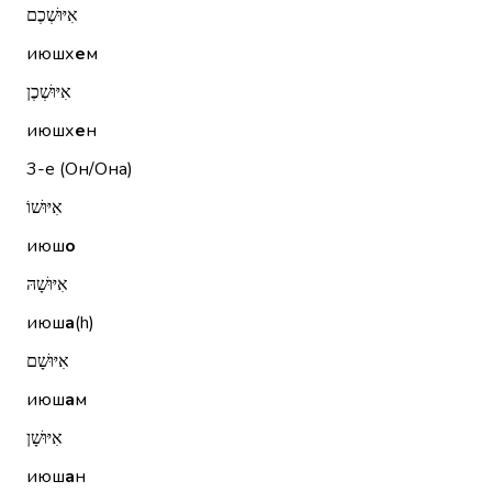
אִיּוּשְׁכֶם
июшх
е
м
אִיּוּשְׁכֶן
июшх
е
н
3-е (Он/Она)
אִיּוּשׁוֹ
июш
о
אִיּוּשָׁהּ
июш
а
(h)
אִיּוּשָׁם
июш
а
м
אִיּוּשָׁן
июш
а
н