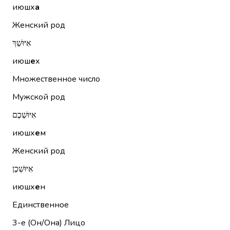
июшх
а
Женский род
אִיּוּשֵׁךְ
июш
е
х
Множественное число
Мужской род
אִיּוּשְׁכֶם
июшх
е
м
Женский род
אִיּוּשְׁכֶן
июшх
е
н
Единственное
3-е (Он/Она)
Лицо