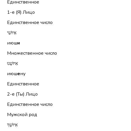
Единственное
1-е (Я)
Лицо
Единственное число
אִיּוּשִׁי
июш
и
Множественное число
אִיּוּשֵׁנוּ
июш
е
ну
Единственное
2-е (Ты)
Лицо
Единственное число
Мужской род
אִיּוּשְׁךָ