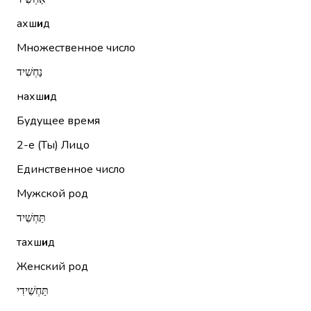
ахш
и
д
Множественное число
נַחְשִׁיד
нахш
и
д
Будущее время
2-е (Ты)
Лицо
Единственное число
Мужской род
תַּחְשִׁיד
тахш
и
д
Женский род
תַּחְשִׁידִי