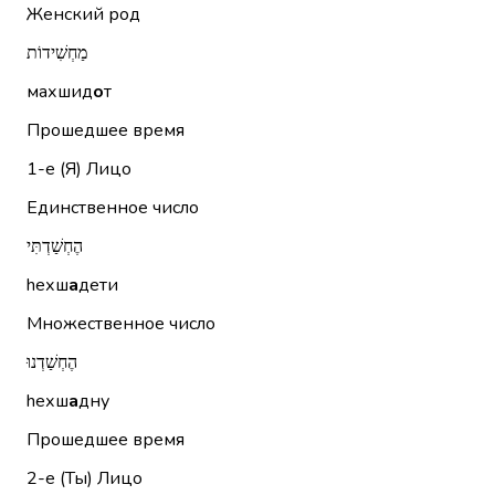
Женский род
מַחְשִׁידוֹת
махшид
о
т
Прошедшее время
1-е (Я)
Лицо
Единственное число
הֶחְשַׁדְתִּי
hехш
а
дети
Множественное число
הֶחְשַׁדְנוּ
hехш
а
дну
Прошедшее время
2-е (Ты)
Лицо