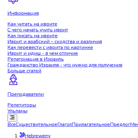
Информация
Как читать на иврите
С чего начать учить иврит
Как писать на иврите
Иврит и арабский – сходства и различия
Как перевести с иврита по картинке
Иврит и идиш - в чем отличие
Репатриация в Израиль
Гражданство Израиля - что нужно для получения
Больше статей
Преподаватели
Репетиторы
Ульпаны
Все
Существительное
Глагол
Прилагательное
Предлог
Ме
Hebrewerry