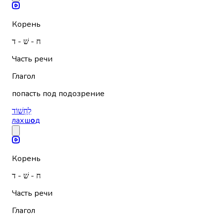
Корень
ח - שׁ - ד
Часть речи
Глагол
попасть под подозрение
לַחְשׁוֹד
лахш
о
д
Корень
ח - שׁ - ד
Часть речи
Глагол