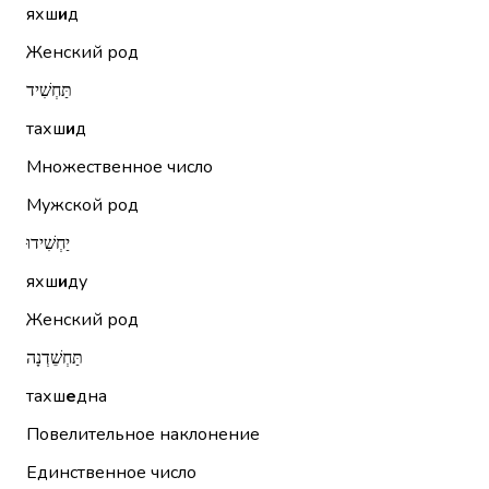
яхш
и
д
Женский род
תַּחְשִׁיד
тахш
и
д
Множественное число
Мужской род
יַחְשִׁידוּ
яхш
и
ду
Женский род
תַּחְשֵׁדְנָה
тахш
е
дна
Повелительное наклонение
Единственное число