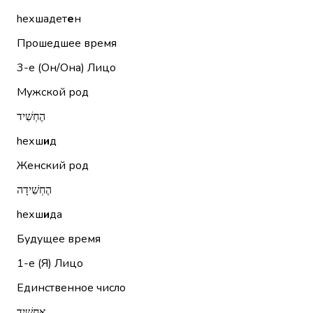
hехшадет
е
н
Прошедшее время
3-е (Он/Она)
Лицо
Мужской род
הֶחְשִׁיד
hехш
и
д
Женский род
הֶחְשִׁידָה
hехш
и
да
Будущее время
1-е (Я)
Лицо
Единственное число
אַחְשִׁיד