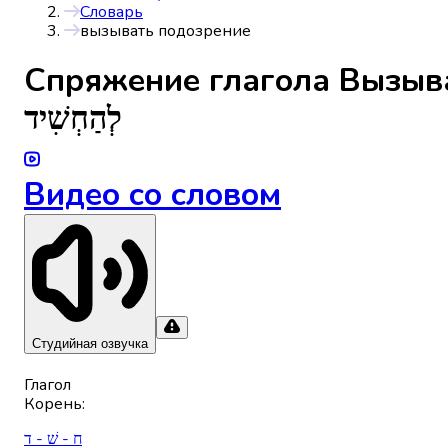
Словарь
вызывать подозрение
Спряжениe глагола
Вызыв
לְהַחְשִׁיד
Видео со словом
Студийная озвучка
Глагол
Корень
:
ח - שׁ - ד