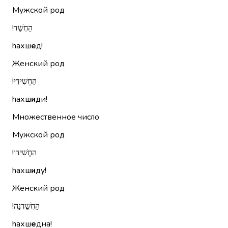
Мужской род
הַחְשֵׁד!‏
hахш
е
д!
Женский род
הַחְשִׁידִי!‏
hахш
и
ди!
Множественное число
Мужской род
הַחְשִׁידוּ!‏
hахш
и
ду!
Женский род
הַחְשֵׁדְנָה!‏
hахш
е
дна!