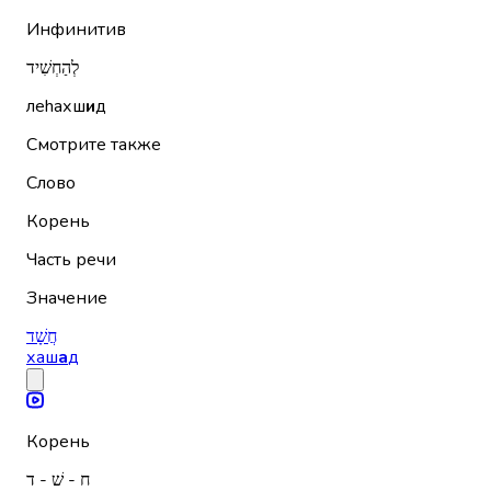
Инфинитив
לְהַחְשִׁיד
леhахш
и
д
Смотрите также
Слово
Корень
Часть речи
Значение
חֲשָׁד
хаш
а
д
Корень
ח - שׁ - ד