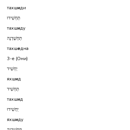
тахш
и
ди
תַּחְשִׁידוּ
тахш
и
ду
תַּחְשֵׁדְנָה
тахш
е
дна
3-е (Они)
יַחְשִׁיד
яхш
и
д
תַּחְשִׁיד
тахш
и
д
יַחְשִׁידוּ
яхш
и
ду
תַּחְשֵׁדְנָה