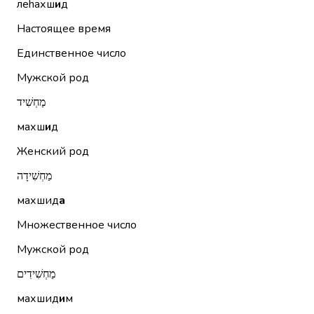
леhахш
и
д
Настоящее время
Единственное число
Мужской род
מַחְשִׁיד
махш
и
д
Женский род
מַחְשִׁידָה
махшид
а
Множественное число
Мужской род
מַחְשִׁידִים
махшид
и
м