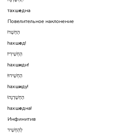
тахш
е
дна
Повелительное наклонение
הַחְשֵׁד!‏
hахш
е
д!
הַחְשִׁידִי!‏
hахш
и
ди!
הַחְשִׁידוּ!‏
hахш
и
ду!
הַחְשֵׁדְנָה!‏
hахш
е
дна!
Инфинитив
לְהַחְשִׁיד