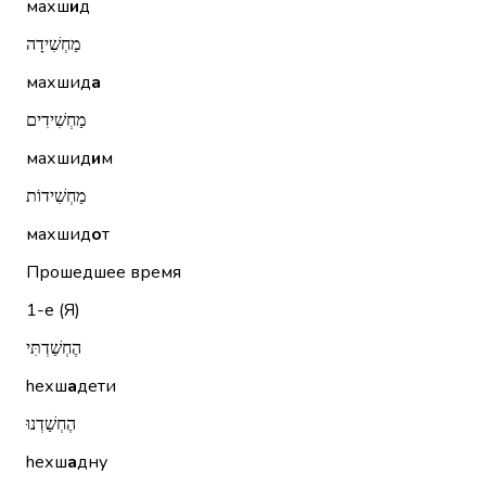
махш
и
д
מַחְשִׁידָה
махшид
а
מַחְשִׁידִים
махшид
и
м
מַחְשִׁידוֹת
махшид
о
т
Прошедшее время
1-е (Я)
הֶחְשַׁדְתִּי
hехш
а
дети
הֶחְשַׁדְנוּ
hехш
а
дну