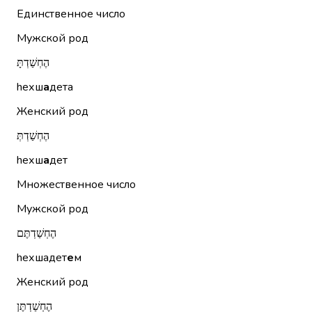
Единственное число
Мужской род
הֶחְשַׁדְתָּ
hехш
а
дета
Женский род
הֶחְשַׁדְתְּ
hехш
а
дет
Множественное число
Мужской род
הֶחְשַׁדְתֶּם
hехшадет
е
м
Женский род
הֶחְשַׁדְתֶּן