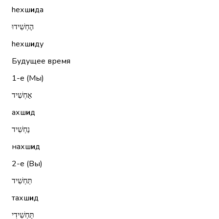
hехш
и
да
הֶחְשִׁידוּ
hехш
и
ду
Будущее время
1-е (Мы)
אַחְשִׁיד
ахш
и
д
נַחְשִׁיד
нахш
и
д
2-е (Вы)
תַּחְשִׁיד
тахш
и
д
תַּחְשִׁידִי