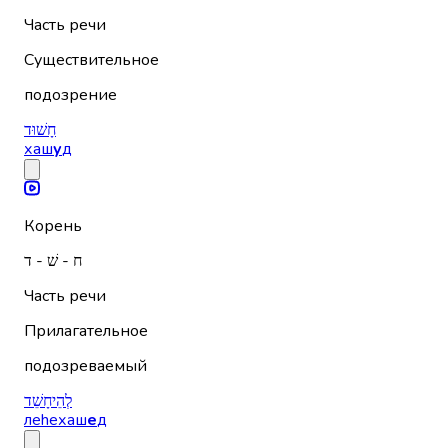
Часть речи
Существительное
подозрение
חָשׁוּד
хаш
у
д
Корень
ח - שׁ - ד
Часть речи
Прилагательное
подозреваемый
לְהֵיחָשֵׁד
леhехаш
е
д