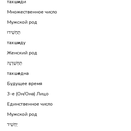
тахш
и
ди
Множественное число
Мужской род
תַּחְשִׁידוּ
тахш
и
ду
Женский род
תַּחְשֵׁדְנָה
тахш
е
дна
Будущее время
3-е (Он/Она)
Лицо
Единственное число
Мужской род
יַחְשִׁיד