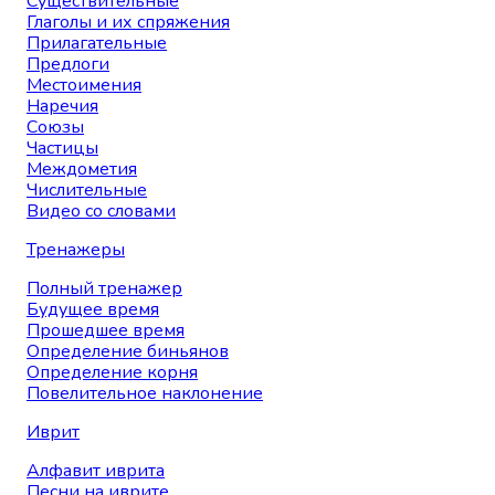
Существительные
Глаголы и их спряжения
Прилагательные
Предлоги
Местоимения
Наречия
Союзы
Частицы
Междометия
Числительные
Видео со словами
Тренажеры
Полный тренажер
Будущее время
Прошедшее время
Определение биньянов
Определение корня
Повелительное наклонение
Иврит
Алфавит иврита
Песни на иврите