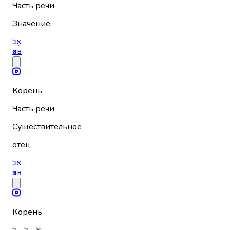
Часть речи
Значение
אָב
а
в
Корень
Часть речи
Существительное
отец
אֵב
э
в
Корень