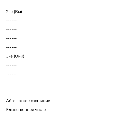
------
2-е (Вы)
------
------
------
------
3-е (Они)
------
------
------
------
Абсолютное состояние
Единственное число