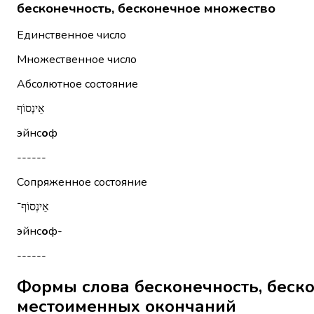
бесконечность, бесконечное множество
Единственное число
Множественное число
Абсолютное состояние
אֵינְסוֹף
эйнс
о
ф
------
Сопряженное состояние
אֵינְסוֹף־
эйнс
о
ф-
------
Формы слова бесконечность, бесконечное м
местоименных окончаний