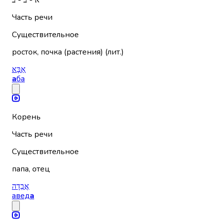
א - ב - ב
Часть речи
Существительное
росток, почка (растения) (лит.)
אַבָּא
а
ба
Корень
Часть речи
Существительное
папа, отец
אֲבֵדָה
авед
а