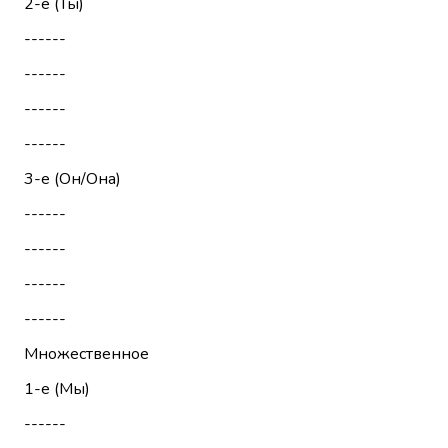
2-е (Ты)
------
------
------
------
3-е (Он/Она)
------
------
------
------
Множественное
1-е (Мы)
------