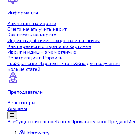
Информация
Как читать на иврите
С чего начать учить иврит
Как писать на иврите
Иврит и арабский – сходства и различия
Как перевести с иврита по картинке
Иврит и идиш - в чем отличие
Репатриация в Израиль
Гражданство Израиля - что нужно для получения
Больше статей
Преподаватели
Репетиторы
Ульпаны
Все
Существительное
Глагол
Прилагательное
Предлог
Ме
Hebrewerry