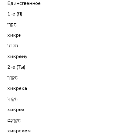
Единственное
1-е (Я)
חִקְרִי
хикр
и
חִקְרֵנוּ
хикр
е
ну
2-е (Ты)
חִקְרְךָ
хикрех
а
חִקְרֵךְ
хикр
е
х
חִקְרְכֶם
хикрех
е
м