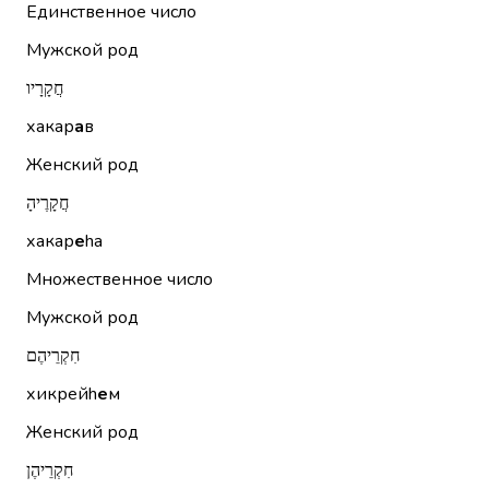
Единственное число
Мужской род
חֲקָרָיו
хакар
а
в
Женский род
חֲקָרֶיהָ
хакар
е
hа
Множественное число
Мужской род
חִקְרֵיהֶם
хикрейh
е
м
Женский род
חִקְרֵיהֶן