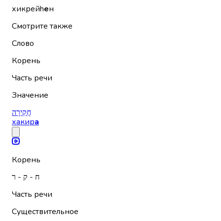
хикрейh
е
н
Смотрите также
Слово
Корень
Часть речи
Значение
חֲקִירָה
хакир
а
Корень
ח - ק - ר
Часть речи
Существительное