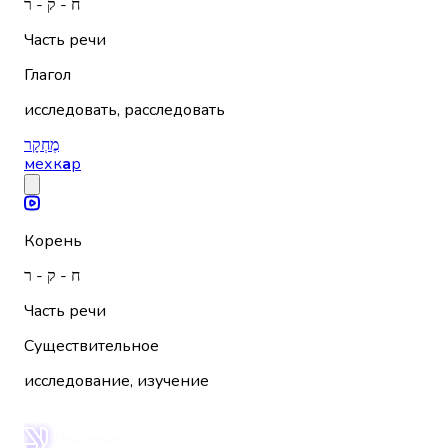
ח - ק - ר
Часть речи
Глагол
исследовать, расследовать
מֶחְקָר
мехк
а
р
Корень
ח - ק - ר
Часть речи
Существительное
исследование, изучение