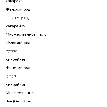
хакар
е
ха
Женский род
חֲקָרַיִךְ ~ חקרייך
хакар
а
йих
Множественное число
Мужской род
חִקְרֵיכֶם
хикрейх
е
м
Женский род
חִקְרֵיכֶן
хикрейх
е
н
Множественное
3-е (Они)
Лицо