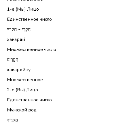
1-е (Мы)
Лицо
Единственное число
חֲקָרַי ~ חקריי
хакар
а
й
Множественное число
חֲקָרֵינוּ
хакар
е
йну
Множественное
2-е (Вы)
Лицо
Единственное число
Мужской род
חֲקָרֶיךָ