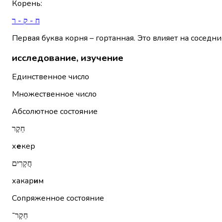
Корень
:
ח - ק - ר
Первая буква корня – гортанная. Это влияет на соседни
исследование, изучение
Единственное число
Множественное число
Абсолютное состояние
חֵקֶר
х
е
кер
חֲקָרִים
хакар
и
м
Сопряженное состояние
חֵקֶר־