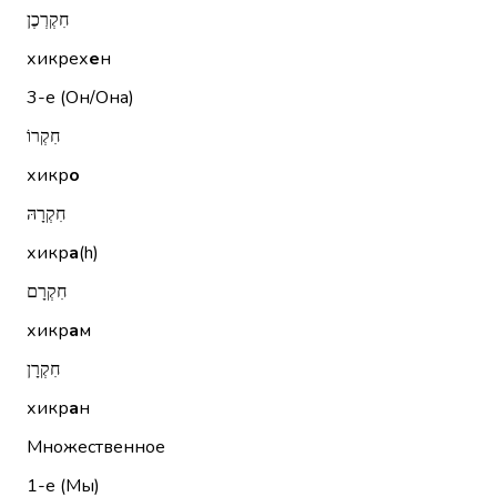
חִקְרְכֶן
хикрех
е
н
3-е (Он/Она)
חִקְרוֹ
хикр
о
חִקְרָהּ
хикр
а
(h)
חִקְרָם
хикр
а
м
חִקְרָן
хикр
а
н
Множественное
1-е (Мы)