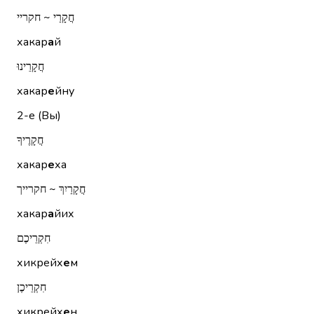
חֲקָרַי ~ חקריי
хакар
а
й
חֲקָרֵינוּ
хакар
е
йну
2-е (Вы)
חֲקָרֶיךָ
хакар
е
ха
חֲקָרַיִךְ ~ חקרייך
хакар
а
йих
חִקְרֵיכֶם
хикрейх
е
м
חִקְרֵיכֶן
хикрейх
е
н