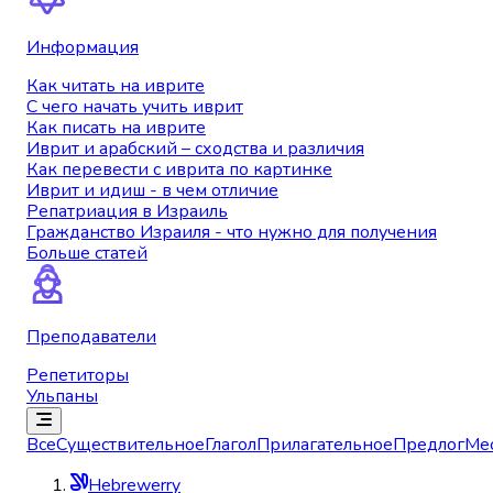
Информация
Как читать на иврите
С чего начать учить иврит
Как писать на иврите
Иврит и арабский – сходства и различия
Как перевести с иврита по картинке
Иврит и идиш - в чем отличие
Репатриация в Израиль
Гражданство Израиля - что нужно для получения
Больше статей
Преподаватели
Репетиторы
Ульпаны
Все
Существительное
Глагол
Прилагательное
Предлог
Ме
Hebrewerry