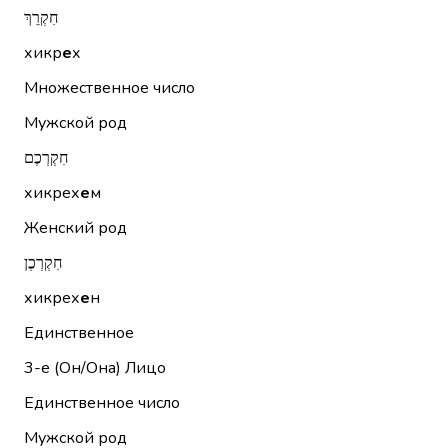
חִקְרֵךְ
хикр
е
х
Множественное число
Мужской род
חִקְרְכֶם
хикрех
е
м
Женский род
חִקְרְכֶן
хикрех
е
н
Единственное
3-е (Он/Она)
Лицо
Единственное число
Мужской род