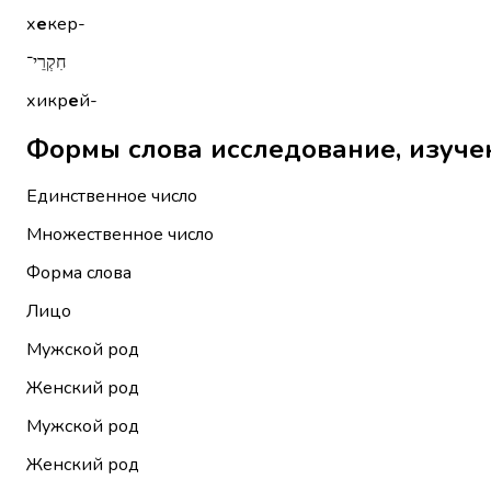
х
е
кер-
חִקְרֵי־
хикр
е
й-
Единственное число
Множественное число
Форма слова
Лицо
Мужской род
Женский род
Мужской род
Женский род