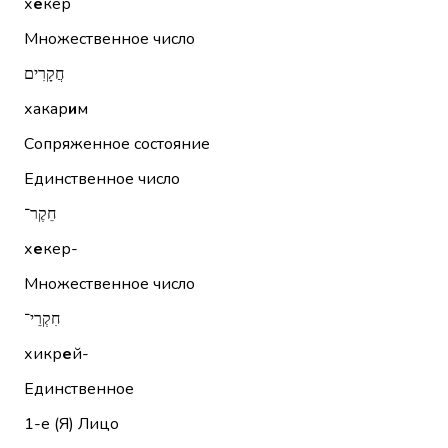
х
е
кер
Множественное число
חֲקָרִים
хакар
и
м
Сопряженное состояние
Единственное число
חֵקֶר־
х
е
кер-
Множественное число
חִקְרֵי־
хикр
е
й-
Единственное
1-е (Я)
Лицо