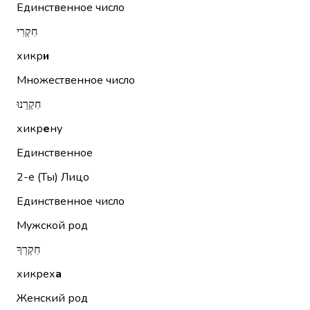
Единственное число
חִקְרִי
хикр
и
Множественное число
חִקְרֵנוּ
хикр
е
ну
Единственное
2-е (Ты)
Лицо
Единственное число
Мужской род
חִקְרְךָ
хикрех
а
Женский род