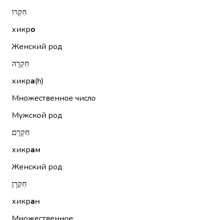
חִקְרוֹ
хикр
о
Женский род
חִקְרָהּ
хикр
а
(h)
Множественное число
Мужской род
חִקְרָם
хикр
а
м
Женский род
חִקְרָן
хикр
а
н
Множественное