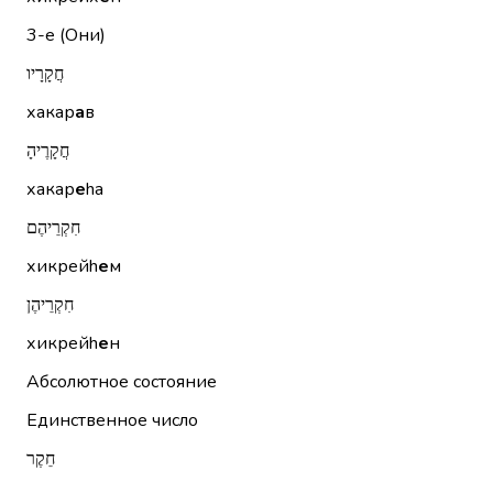
3-е (Они)
חֲקָרָיו
хакар
а
в
חֲקָרֶיהָ
хакар
е
hа
חִקְרֵיהֶם
хикрейh
е
м
חִקְרֵיהֶן
хикрейh
е
н
Абсолютное состояние
Единственное число
חֵקֶר