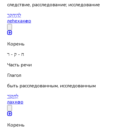
следствие, расследование; исследование
לְהֵיחָקֵר
леhехак
е
р
Корень
ח - ק - ר
Часть речи
Глагол
быть расследованным, исследованным
לַחְקוֹר
лахк
о
р
Корень