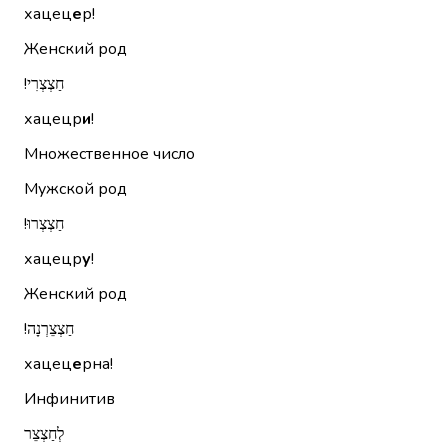
хацец
е
р!
Женский род
חַצְצְרִי!‏
хацецр
и
!
Множественное число
Мужской род
חַצְצְרוּ!‏
хацецр
у
!
Женский род
חַצְצֵרְנָה!‏
хацец
е
рна!
Инфинитив
לְחַצְצֵר