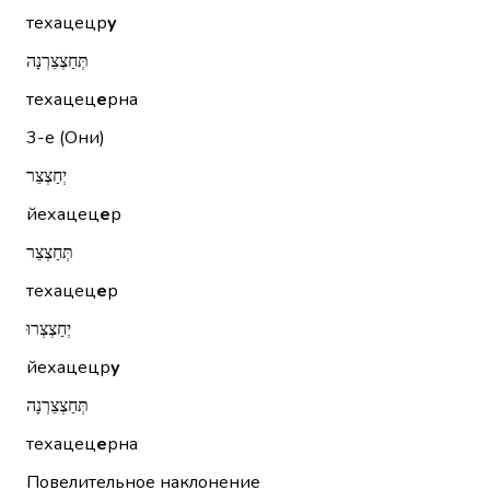
техацецр
у
תְּחַצְצֵרְנָה
техацец
е
рна
3-е (Они)
יְחַצְצֵר
йехацец
е
р
תְּחַצְצֵר
техацец
е
р
יְחַצְצְרוּ
йехацецр
у
תְּחַצְצֵרְנָה
техацец
е
рна
Повелительное наклонение