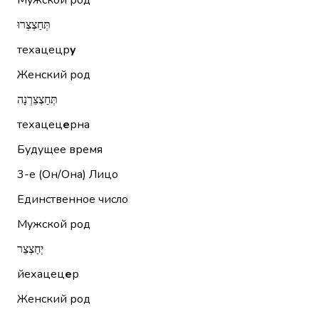
Мужской род
תְּחַצְצְרוּ
техацецр
у
Женский род
תְּחַצְצֵרְנָה
техацец
е
рна
Будущее время
3-е (Он/Она)
Лицо
Единственное число
Мужской род
יְחַצְצֵר
йехацец
е
р
Женский род