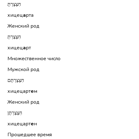
חִצְצַרְתָּ
хицец
а
рта
Женский род
חִצְצַרְתְּ
хицец
а
рт
Множественное число
Мужской род
חִצְצַרְתֶּם
хицецарт
е
м
Женский род
חִצְצַרְתֶּן
хицецарт
е
н
Прошедшее время