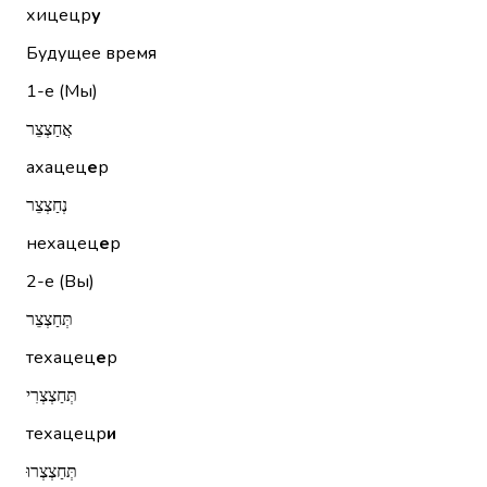
хицецр
у
Будущее время
1-е (Мы)
אֲחַצְצֵר
ахацец
е
р
נְחַצְצֵר
нехацец
е
р
2-е (Вы)
תְּחַצְצֵר
техацец
е
р
תְּחַצְצְרִי
техацецр
и
תְּחַצְצְרוּ