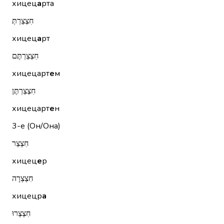
хицец
а
рта
חִצְצַרְתְּ
хицец
а
рт
חִצְצַרְתֶּם
хицецарт
е
м
חִצְצַרְתֶּן
хицецарт
е
н
3-е (Он/Она)
חִצְצֵר
хицец
е
р
חִצְצְרָה
хицецр
а
חִצְצְרוּ