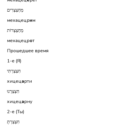
мехацец
е
рет
מְחַצְצְרִים
мехацецр
и
м
מְחַצְצְרוֹת
мехацецр
о
т
Прошедшее время
1-е (Я)
חִצְצַרְתִּי
хицец
а
рти
חִצְצַרְנוּ
хицец
а
рну
2-е (Ты)
חִצְצַרְתָּ