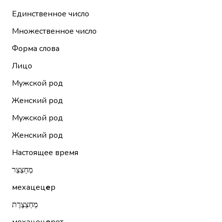
Единственное число
Множественное число
Форма слова
Лицо
Мужской род
Женский род
Мужской род
Женский род
Настоящее время
מְחַצְצֵר
мехацец
е
р
מְחַצְצֶרֶת