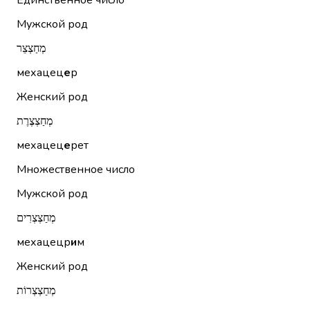
Единственное число
Мужской род
מְחַצְצֵר
мехацец
е
р
Женский род
מְחַצְצֶרֶת
мехацец
е
рет
Множественное число
Мужской род
מְחַצְצְרִים
мехацецр
и
м
Женский род
מְחַצְצְרוֹת