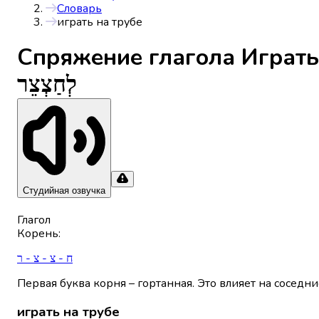
Словарь
играть на трубе
Спряжениe глагола
Играть
לְחַצְצֵר
Студийная озвучка
Глагол
Корень
:
ח - צ - צ - ר
Первая буква корня – гортанная. Это влияет на соседни
играть на трубе