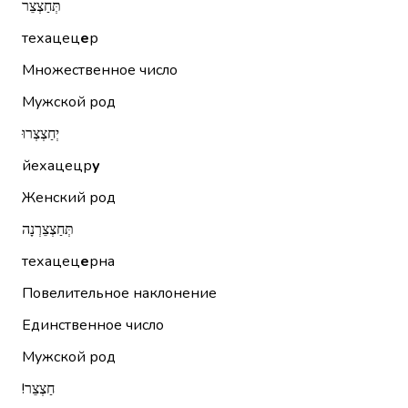
תְּחַצְצֵר
техацец
е
р
Множественное число
Мужской род
יְחַצְצְרוּ
йехацецр
у
Женский род
תְּחַצְצֵרְנָה
техацец
е
рна
Повелительное наклонение
Единственное число
Мужской род
חַצְצֵר!‏