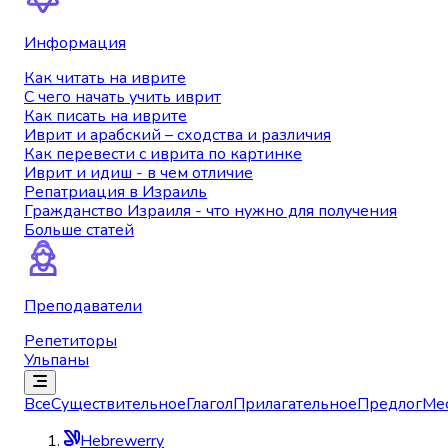
Информация
Как читать на иврите
С чего начать учить иврит
Как писать на иврите
Иврит и арабский – сходства и различия
Как перевести с иврита по картинке
Иврит и идиш - в чем отличие
Репатриация в Израиль
Гражданство Израиля - что нужно для получения
Больше статей
Преподаватели
Репетиторы
Ульпаны
Все
Существительное
Глагол
Прилагательное
Предлог
Ме
Hebrewerry