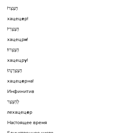
חַצְצֵר!‏
хацец
е
р!
חַצְצְרִי!‏
хацецр
и
!
חַצְצְרוּ!‏
хацецр
у
!
חַצְצֵרְנָה!‏
хацец
е
рна!
Инфинитив
לְחַצְצֵר
лехацец
е
р
Настоящее время