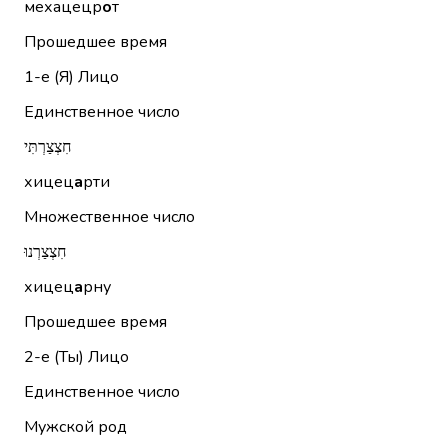
мехацецр
о
т
Прошедшее время
1-е (Я)
Лицо
Единственное число
חִצְצַרְתִּי
хицец
а
рти
Множественное число
חִצְצַרְנוּ
хицец
а
рну
Прошедшее время
2-е (Ты)
Лицо
Единственное число
Мужской род