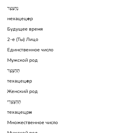
נְחַצְצֵר
нехацец
е
р
Будущее время
2-е (Ты)
Лицо
Единственное число
Мужской род
תְּחַצְצֵר
техацец
е
р
Женский род
תְּחַצְצְרִי
техацецр
и
Множественное число