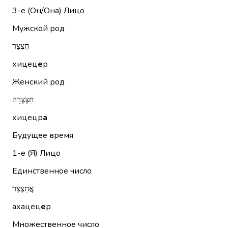
3-е (Он/Она)
Лицо
Мужской род
חִצְצֵר
хицец
е
р
Женский род
חִצְצְרָה
хицецр
а
Будущее время
1-е (Я)
Лицо
Единственное число
אֲחַצְצֵר
ахацец
е
р
Множественное число