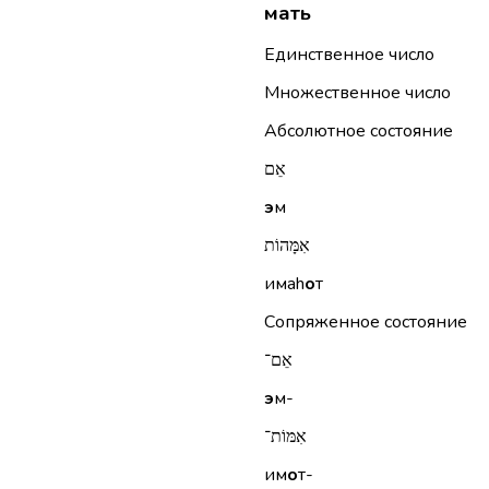
мать
Единственное число
Множественное число
Абсолютное состояние
אֵם
э
м
אִמָּהוֹת
имаh
о
т
Сопряженное состояние
אֵם־
э
м-
אִמּוֹת־
им
о
т-