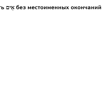
Формы слова мать אֵים без местоименных окончаний