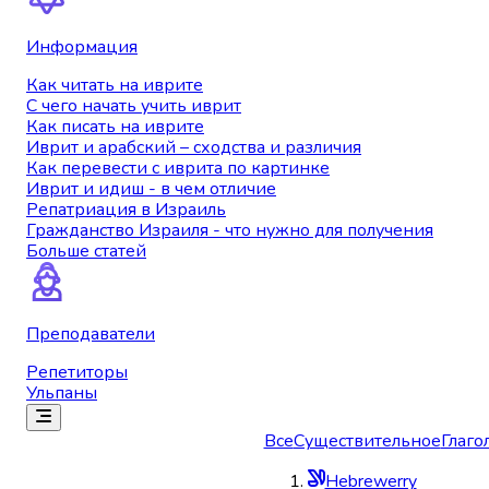
Информация
Как читать на иврите
С чего начать учить иврит
Как писать на иврите
Иврит и арабский – сходства и различия
Как перевести с иврита по картинке
Иврит и идиш - в чем отличие
Репатриация в Израиль
Гражданство Израиля - что нужно для получения
Больше статей
Преподаватели
Репетиторы
Ульпаны
Все
Существительное
Глаго
Hebrewerry