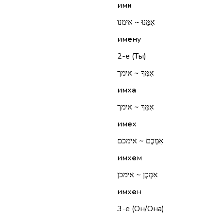
им
и
אִמֵּנוּ ~ אימנו
им
е
ну
2-е (Ты)
אִמְּךָ ~ אימך
имх
а
אִמֵּךְ ~ אימך
им
е
х
אִמְּכֶם ~ אימכם
имх
е
м
אִמְּכֶן ~ אימכן
имх
е
н
3-е (Он/Она)