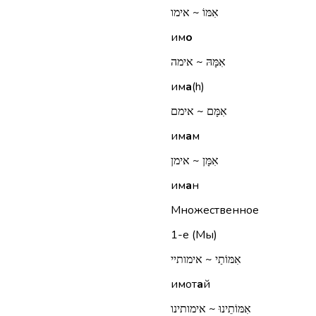
אִמּוֹ ~ אימו
им
о
אִמָּהּ ~ אימה
им
а
(h)
אִמָּם ~ אימם
им
а
м
אִמָּן ~ אימן
им
а
н
Множественное
1-е (Мы)
אִמּוֹתַי ~ אימותיי
имот
а
й
אִמּוֹתֵינוּ ~ אימותינו