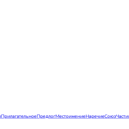
л
Прилагательное
Предлог
Местоимение
Наречие
Союз
Части