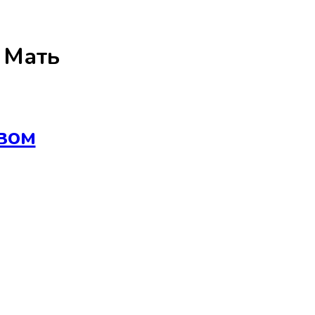
а
Мать
вом