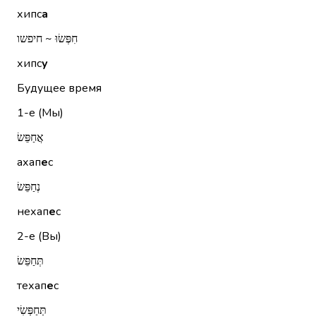
хипс
а
חִפְּשׂוּ ~ חיפשו
хипс
у
Будущее время
1-е (Мы)
אֲחַפֵּשׂ
ахап
е
с
נְחַפֵּשׂ
нехап
е
с
2-е (Вы)
תְּחַפֵּשׂ
техап
е
с
תְּחַפְּשִׂי