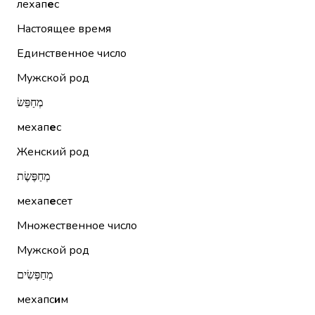
лехап
е
с
Настоящее время
Единственное число
Мужской род
מְחַפֵּשׂ
мехап
е
с
Женский род
מְחַפֶּשֶׂת
мехап
е
сет
Множественное число
Мужской род
מְחַפְּשִׂים
мехапс
и
м