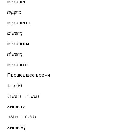
мехап
е
с
מְחַפֶּשֶׂת
мехап
е
сет
מְחַפְּשִׂים
мехапс
и
м
מְחַפְּשׂוֹת
мехапс
о
т
Прошедшее время
1-е (Я)
חִפַּשְׂתִּי ~ חיפשתי
хип
а
сти
חִפַּשְׂנוּ ~ חיפשנו
хип
а
сну