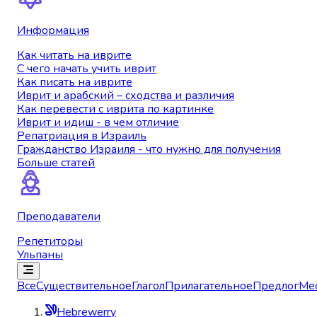
Информация
Как читать на иврите
С чего начать учить иврит
Как писать на иврите
Иврит и арабский – сходства и различия
Как перевести с иврита по картинке
Иврит и идиш - в чем отличие
Репатриация в Израиль
Гражданство Израиля - что нужно для получения
Больше статей
Преподаватели
Репетиторы
Ульпаны
Все
Существительное
Глагол
Прилагательное
Предлог
Ме
Hebrewerry