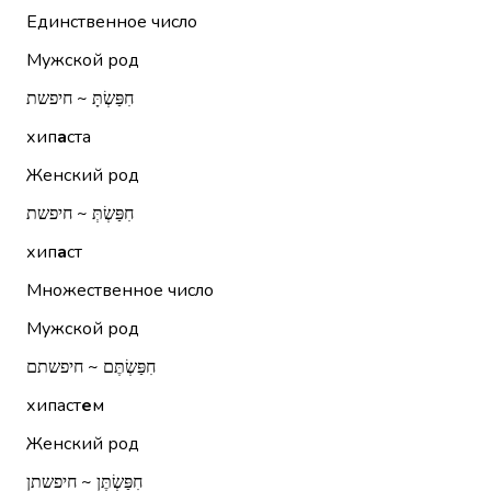
Единственное число
Мужской род
חִפַּשְׂתָּ ~ חיפשת
хип
а
ста
Женский род
חִפַּשְׂתְּ ~ חיפשת
хип
а
ст
Множественное число
Мужской род
חִפַּשְׂתֶּם ~ חיפשתם
хипаст
е
м
Женский род
חִפַּשְׂתֶּן ~ חיפשתן