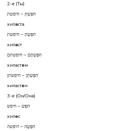
2-е (Ты)
חִפַּשְׂתָּ ~ חיפשת
хип
а
ста
חִפַּשְׂתְּ ~ חיפשת
хип
а
ст
חִפַּשְׂתֶּם ~ חיפשתם
хипаст
е
м
חִפַּשְׂתֶּן ~ חיפשתן
хипаст
е
н
3-е (Он/Она)
חִפֵּשׂ ~ חיפש
хип
е
с
חִפְּשָׂה ~ חיפשה