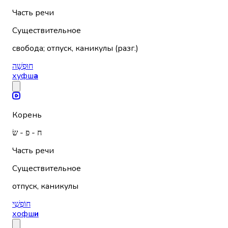
Часть речи
Существительное
свобода; отпуск, каникулы (разг.)
חוּפְשָׁה
хуфш
а
Корень
ח - פ - שׂ
Часть речи
Существительное
отпуск, каникулы
חוֹפְשִׁי
хофш
и