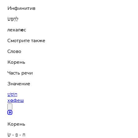
Инфинитив
לְחַפֵּשׂ
лехап
е
с
Смотрите также
Слово
Корень
Часть речи
Значение
חוֹפֶשׁ
х
о
феш
Корень
ח - פ - שׂ