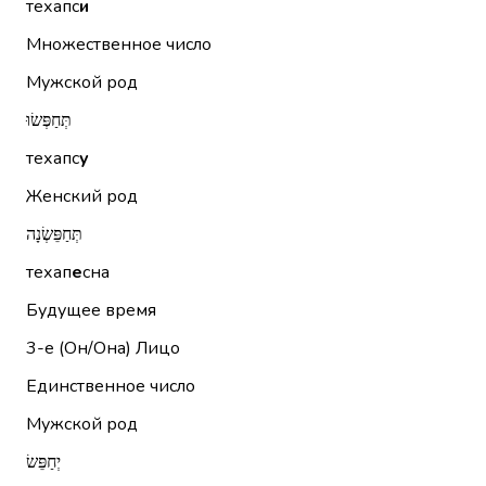
техапс
и
Множественное число
Мужской род
תְּחַפְּשׂוּ
техапс
у
Женский род
תְּחַפֵּשְׂנָה
техап
е
сна
Будущее время
3-е (Он/Она)
Лицо
Единственное число
Мужской род
יְחַפֵּשׂ