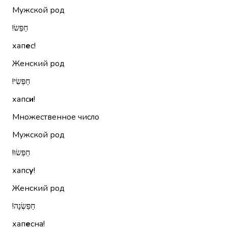
Мужской род
חַפֵּשׂ!‏
хап
е
с!
Женский род
חַפְּשִׂי!‏
хапс
и
!
Множественное число
Мужской род
חַפְּשׂוּ!‏
хапс
у
!
Женский род
חַפֵּשְׂנָה!‏
хап
е
сна!