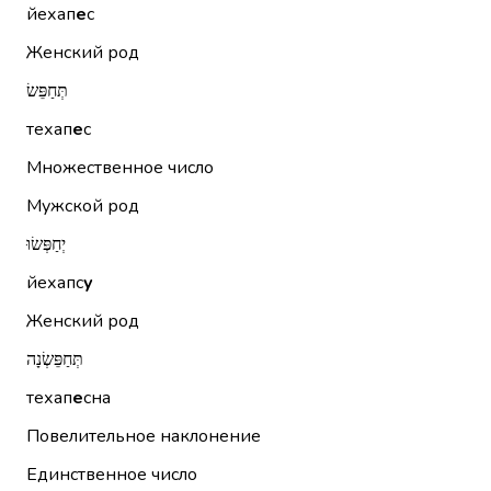
йехап
е
с
Женский род
תְּחַפֵּשׂ
техап
е
с
Множественное число
Мужской род
יְחַפְּשׂוּ
йехапс
у
Женский род
תְּחַפֵּשְׂנָה
техап
е
сна
Повелительное наклонение
Единственное число