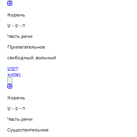
Корень
ח - פ - שׂ
Часть речи
Прилагательное
свободный, вольный
חִיפּוּשׂ
хип
у
с
Корень
ח - פ - שׂ
Часть речи
Существительное