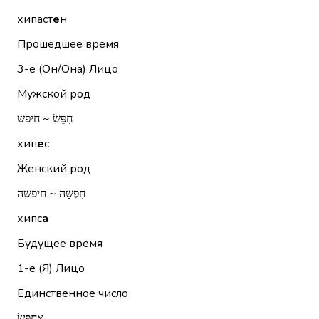
хипаст
е
н
Прошедшее время
3-е (Он/Она)
Лицо
Мужской род
חִפֵּשׂ ~ חיפש
хип
е
с
Женский род
חִפְּשָׂה ~ חיפשה
хипс
а
Будущее время
1-е (Я)
Лицо
Единственное число
אֲחַפֵּשׂ