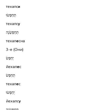
техапс
и
תְּחַפְּשׂוּ
техапс
у
תְּחַפֵּשְׂנָה
техап
е
сна
3-е (Они)
יְחַפֵּשׂ
йехап
е
с
תְּחַפֵּשׂ
техап
е
с
יְחַפְּשׂוּ
йехапс
у
תְּחַפֵּשְׂנָה