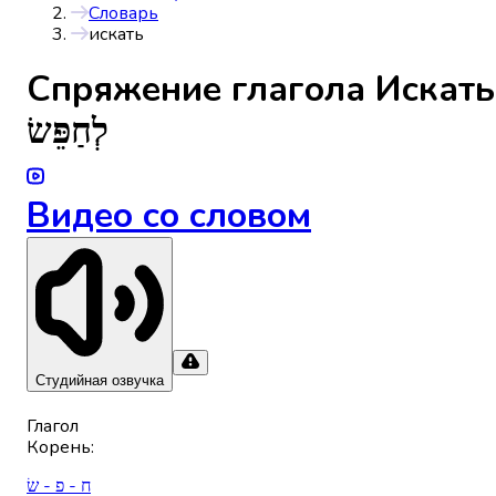
Словарь
искать
Спряжениe глагола
Искать
לְחַפֵּשׂ
Видео со словом
Студийная озвучка
Глагол
Корень
:
ח - פ - שׂ