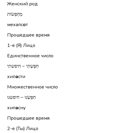
Женский род
מְחַפְּשׂוֹת
мехапс
о
т
Прошедшее время
1-е (Я)
Лицо
Единственное число
חִפַּשְׂתִּי ~ חיפשתי
хип
а
сти
Множественное число
חִפַּשְׂנוּ ~ חיפשנו
хип
а
сну
Прошедшее время
2-е (Ты)
Лицо