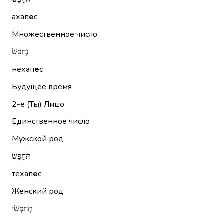
ахап
е
с
Множественное число
נְחַפֵּשׂ
нехап
е
с
Будущее время
2-е (Ты)
Лицо
Единственное число
Мужской род
תְּחַפֵּשׂ
техап
е
с
Женский род
תְּחַפְּשִׂי