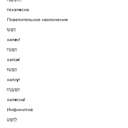
техап
е
сна
Повелительное наклонение
חַפֵּשׂ!‏
хап
е
с!
חַפְּשִׂי!‏
хапс
и
!
חַפְּשׂוּ!‏
хапс
у
!
חַפֵּשְׂנָה!‏
хап
е
сна!
Инфинитив
לְחַפֵּשׂ