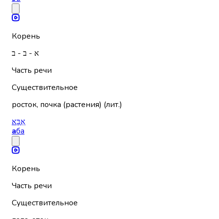
Корень
א - ב - ב
Часть речи
Существительное
росток, почка (растения) (лит.)
אַבָּא
а
ба
Корень
Часть речи
Существительное