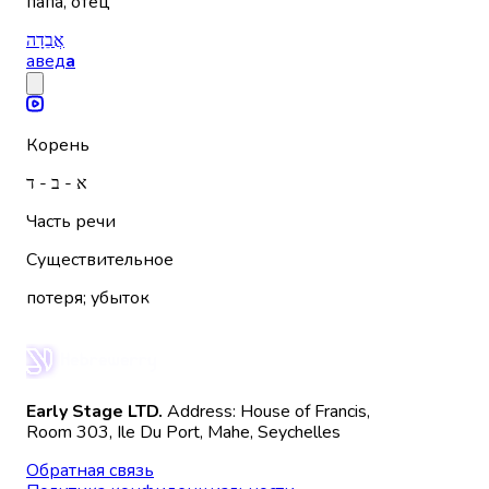
папа, отец
אֲבֵדָה
авед
а
Корень
א - ב - ד
Часть речи
Существительное
потеря; убыток
Early Stage LTD.
Address: House of Francis,
Room 303, Ile Du Port, Mahe, Seychelles
Обратная связь