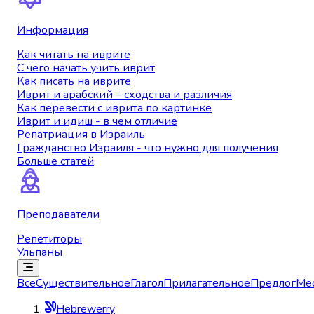
Информация
Как читать на иврите
С чего начать учить иврит
Как писать на иврите
Иврит и арабский – сходства и различия
Как перевести с иврита по картинке
Иврит и идиш - в чем отличие
Репатриация в Израиль
Гражданство Израиля - что нужно для получения
Больше статей
Преподаватели
Репетиторы
Ульпаны
Все
Существительное
Глагол
Прилагательное
Предлог
Ме
Hebrewerry