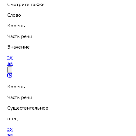
Смотрите также
Слово
Корень
Часть речи
Значение
אָב
а
в
Корень
Часть речи
Существительное
отец
אֵב
э
в