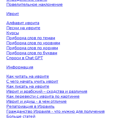
Повелительное наклонение
Иврит
Алфавит иврита
Песни на иврите
Курсы
Подборка слов по темам
Подборка слов по уровням
Подборка слов по корням
Подборка слов по буквам
Спроси в Chat GPT
Информация
Как читать на иврите
С чего начать учить иврит
Как писать на иврите
Иврит и арабский – сходства и различия
Как перевести с иврита по картинке
Иврит и идиш - в чем отличие
Репатриация в Израиль
Гражданство Израиля - что нужно для получения
Больше статей