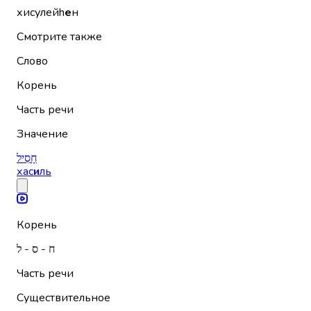
хисулейh
е
н
Смотрите также
Слово
Корень
Часть речи
Значение
חָסִיל
хас
и
ль
Корень
ח - ס - ל
Часть речи
Существительное