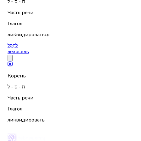
ח - ס - ל
Часть речи
Глагол
ликвидироваться
לְחַסֵּל
лехас
е
ль
Корень
ח - ס - ל
Часть речи
Глагол
ликвидировать