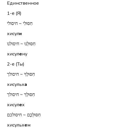
Единственное
1-е (Я)
חִסּוּלִי ~ חיסולי
хисул
и
חִסּוּלֵנוּ ~ חיסולנו
хисул
е
ну
2-е (Ты)
חִסּוּלְךָ ~ חיסולך
хисульх
а
חִסּוּלֵךְ ~ חיסולך
хисул
е
х
חִסּוּלְכֶם ~ חיסולכם
хисульх
е
м