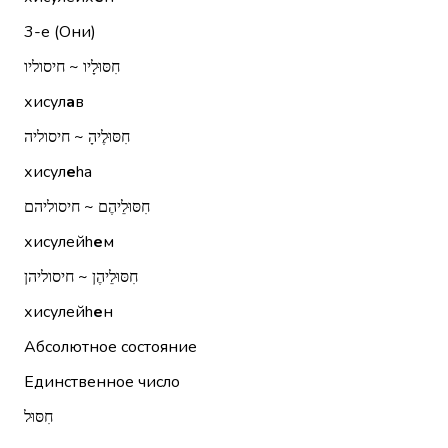
3-е (Они)
חִסּוּלָיו ~ חיסוליו
хисул
а
в
חִסּוּלֶיהָ ~ חיסוליה
хисул
е
hа
חִסּוּלֵיהֶם ~ חיסוליהם
хисулейh
е
м
חִסּוּלֵיהֶן ~ חיסוליהן
хисулейh
е
н
Абсолютное состояние
Единственное число
חִסּוּל