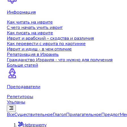
Информация
Как читать на иврите
С чего начать учить иврит
Как писать на иврите
Иврит и арабский – сходства и различия
Как перевести с иврита по картинке
Иврит и идиш - в чем отличие
Репатриация в Израиль
Гражданство Израиля - что нужно для получения
Больше статей
Преподаватели
Репетиторы
Ульпаны
Все
Существительное
Глагол
Прилагательное
Предлог
Ме
Hebrewerry