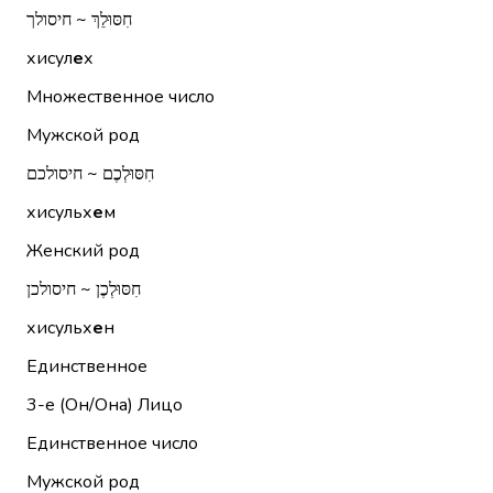
חִסּוּלֵךְ ~ חיסולך
хисул
е
х
Множественное число
Мужской род
חִסּוּלְכֶם ~ חיסולכם
хисульх
е
м
Женский род
חִסּוּלְכֶן ~ חיסולכן
хисульх
е
н
Единственное
3-е (Он/Она)
Лицо
Единственное число
Мужской род