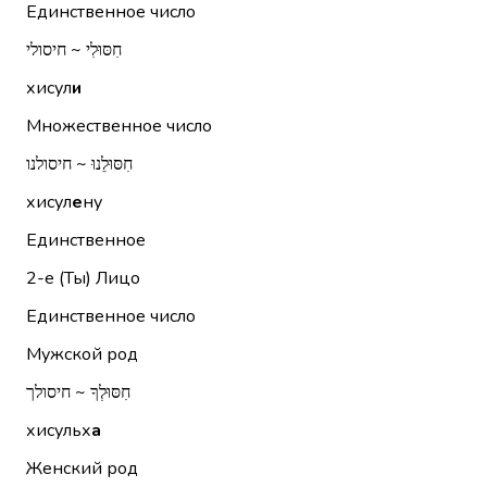
Единственное число
חִסּוּלִי ~ חיסולי
хисул
и
Множественное число
חִסּוּלֵנוּ ~ חיסולנו
хисул
е
ну
Единственное
2-е (Ты)
Лицо
Единственное число
Мужской род
חִסּוּלְךָ ~ חיסולך
хисульх
а
Женский род