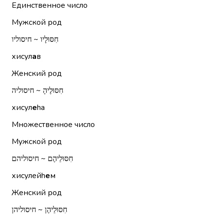
Единственное число
Мужской род
חִסּוּלָיו ~ חיסוליו
хисул
а
в
Женский род
חִסּוּלֶיהָ ~ חיסוליה
хисул
е
hа
Множественное число
Мужской род
חִסּוּלֵיהֶם ~ חיסוליהם
хисулейh
е
м
Женский род
חִסּוּלֵיהֶן ~ חיסוליהן