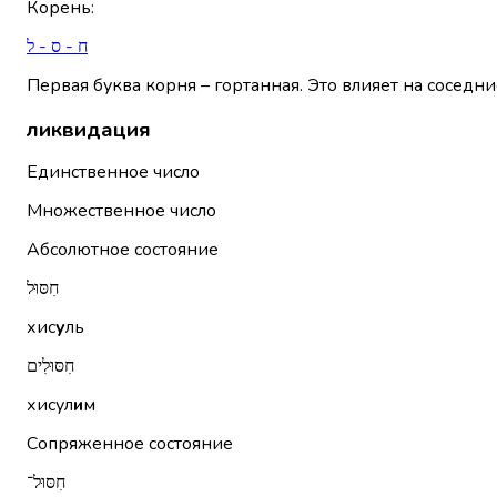
Корень
:
ח - ס - ל
Первая буква корня – гортанная. Это влияет на соседни
ликвидация
Единственное число
Множественное число
Абсолютное состояние
חִסּוּל
хис
у
ль
חִסּוּלִים
хисул
и
м
Сопряженное состояние
חִסּוּל־