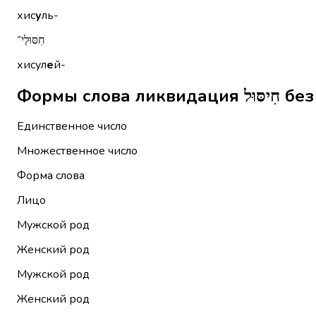
хис
у
ль-
חִסּוּלֵי־
хисул
е
й-
Формы сл
Единственное число
Множественное число
Форма слова
Лицо
Мужской род
Женский род
Мужской род
Женский род