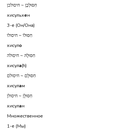
חִסּוּלְכֶן ~ חיסולכן
хисульх
е
н
3-е (Он/Она)
חִסּוּלוֹ ~ חיסולו
хисул
о
חִסּוּלָהּ ~ חיסולה
хисул
а
(h)
חִסּוּלָם ~ חיסולם
хисул
а
м
חִסּוּלָן ~ חיסולן
хисул
а
н
Множественное
1-е (Мы)