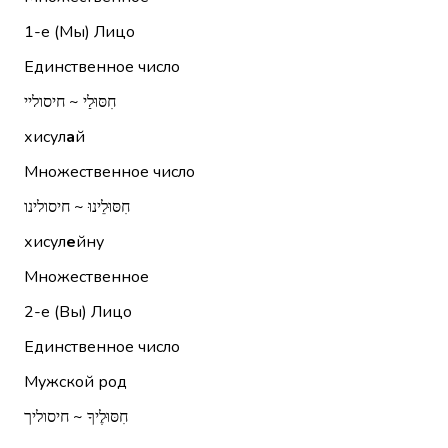
1-е (Мы)
Лицо
Единственное число
חִסּוּלַי ~ חיסוליי
хисул
а
й
Множественное число
חִסּוּלֵינוּ ~ חיסולינו
хисул
е
йну
Множественное
2-е (Вы)
Лицо
Единственное число
Мужской род
חִסּוּלֶיךָ ~ חיסוליך