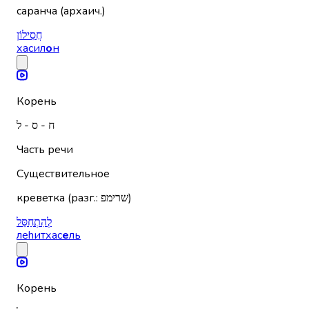
саранча (архаич.)
חֲסִילוֹן
хасил
о
н
Корень
ח - ס - ל
Часть речи
Существительное
креветка (разг.: שרימפ)
לְהִתְחַסֵּל
леhитхас
е
ль
Корень