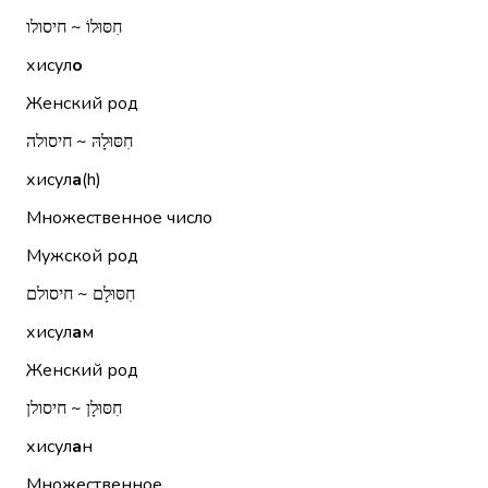
חִסּוּלוֹ ~ חיסולו
хисул
о
Женский род
חִסּוּלָהּ ~ חיסולה
хисул
а
(h)
Множественное число
Мужской род
חִסּוּלָם ~ חיסולם
хисул
а
м
Женский род
חִסּוּלָן ~ חיסולן
хисул
а
н
Множественное