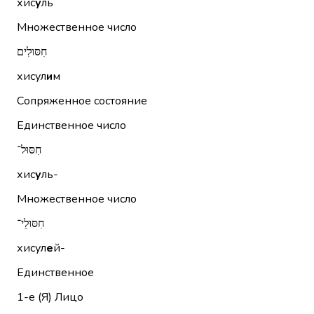
хис
у
ль
Множественное число
חִסּוּלִים
хисул
и
м
Сопряженное состояние
Единственное число
חִסּוּל־
хис
у
ль-
Множественное число
חִסּוּלֵי־
хисул
е
й-
Единственное
1-е (Я)
Лицо