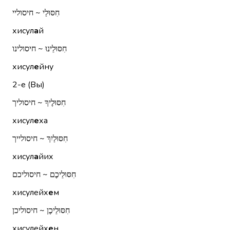
חִסּוּלַי ~ חיסוליי
хисул
а
й
חִסּוּלֵינוּ ~ חיסולינו
хисул
е
йну
2-е (Вы)
חִסּוּלֶיךָ ~ חיסוליך
хисул
е
ха
חִסּוּלַיִךְ ~ חיסולייך
хисул
а
йих
חִסּוּלֵיכֶם ~ חיסוליכם
хисулейх
е
м
חִסּוּלֵיכֶן ~ חיסוליכן
хисулейх
е
н