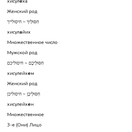
хисул
е
ха
Женский род
חִסּוּלַיִךְ ~ חיסולייך
хисул
а
йих
Множественное число
Мужской род
חִסּוּלֵיכֶם ~ חיסוליכם
хисулейх
е
м
Женский род
חִסּוּלֵיכֶן ~ חיסוליכן
хисулейх
е
н
Множественное
3-е (Они)
Лицо