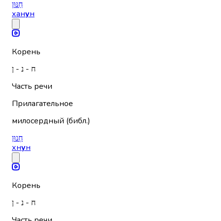
חַנּוּן
хан
у
н
Корень
ח - נ - ן
Часть речи
Прилагательное
милосердный (библ.)
חְנוּן
хн
у
н
Корень
ח - נ - ן
Часть речи