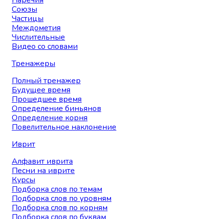
Наречия
Союзы
Частицы
Междометия
Числительные
Видео со словами
Тренажеры
Полный тренажер
Будущее время
Прошедшее время
Определение биньянов
Определение корня
Повелительное наклонение
Иврит
Алфавит иврита
Песни на иврите
Курсы
Подборка слов по темам
Подборка слов по уровням
Подборка слов по корням
Подборка слов по буквам