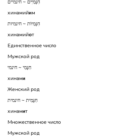
חִנָּמִיִּים ~ חינמיים
хинамий
и
м
חִנָּמִיּוֹת ~ חינמיות
хинамий
о
т
Единственное число
Мужской род
חִנָּמִי ~ חינמי
хинам
и
Женский род
חִנָּמִית ~ חינמית
хинам
и
т
Множественное число
Мужской род