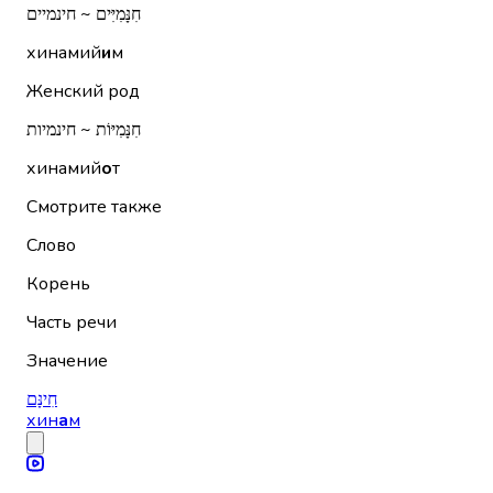
חִנָּמִיִּים ~ חינמיים
хинамий
и
м
Женский род
חִנָּמִיּוֹת ~ חינמיות
хинамий
о
т
Смотрите также
Слово
Корень
Часть речи
Значение
חִינָּם
хин
а
м