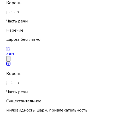
Корень
ח - נ - ן
Часть речи
Наречие
даром, бесплатно
חֵן
х
е
н
Корень
ח - נ - ן
Часть речи
Существительное
миловидность, шарм, привлекательность