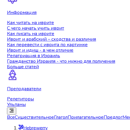
Информация
Как читать на иврите
С чего начать учить иврит
Как писать на иврите
Иврит и арабский – сходства и различия
Как перевести с иврита по картинке
Иврит и идиш - в чем отличие
Репатриация в Израиль
Гражданство Израиля - что нужно для получения
Больше статей
Преподаватели
Репетиторы
Ульпаны
Все
Существительное
Глагол
Прилагательное
Предлог
Ме
Hebrewerry