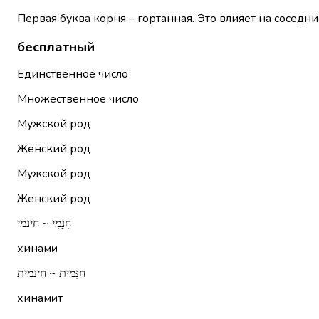
Первая буква корня – гортанная. Это влияет на соседни
бесплатный
Единственное число
Множественное число
Мужской род
Женский род
Мужской род
Женский род
חִנָּמִי ~ חינמי
хинам
и
חִנָּמִית ~ חינמית
хинам
и
т