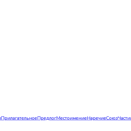
л
Прилагательное
Предлог
Местоимение
Наречие
Союз
Части