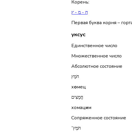
Корень
:
ח - מ - ץ
Первая буква корня – горта
уксус
Единственное число
Множественное число
Абсолютное состояние
חֹמֶץ
х
о
мец
חֳמָצִים
хомац
и
м
Сопряженное состояние
חֹמֶץ־