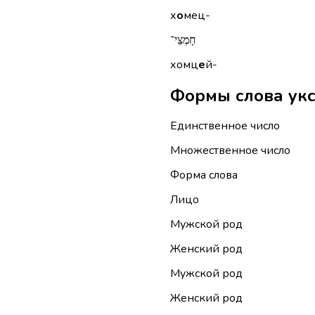
х
о
мец-
חָמְצֵי־
хомц
е
й-
Единственное число
Множественное число
Форма слова
Лицо
Мужской род
Женский род
Мужской род
Женский род