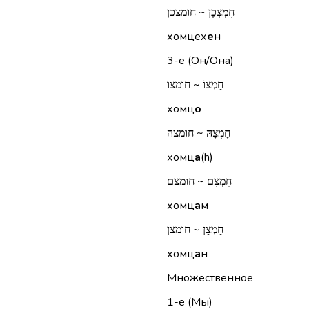
חָמְצְכֶן ~ חומצכן
хомцех
е
н
3-е (Он/Она)
חָמְצוֹ ~ חומצו
хомц
о
חָמְצָהּ ~ חומצה
хомц
а
(h)
חָמְצָם ~ חומצם
хомц
а
м
חָמְצָן ~ חומצן
хомц
а
н
Множественное
1-е (Мы)