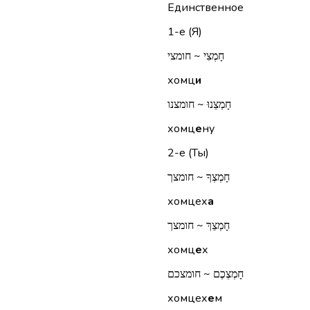
Единственное
1-е (Я)
חָמְצִי ~ חומצי
хомц
и
חָמְצֵנוּ ~ חומצנו
хомц
е
ну
2-е (Ты)
חָמְצְךָ ~ חומצך
хомцех
а
חָמְצֵךְ ~ חומצך
хомц
е
х
חָמְצְכֶם ~ חומצכם
хомцех
е
м