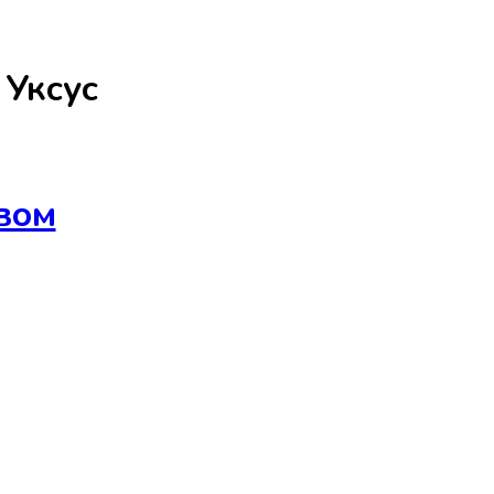
а
Уксус
вом