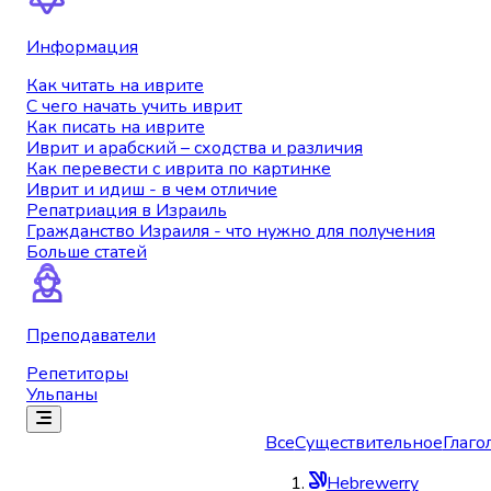
Информация
Как читать на иврите
С чего начать учить иврит
Как писать на иврите
Иврит и арабский – сходства и различия
Как перевести с иврита по картинке
Иврит и идиш - в чем отличие
Репатриация в Израиль
Гражданство Израиля - что нужно для получения
Больше статей
Преподаватели
Репетиторы
Ульпаны
Все
Существительное
Глаго
Hebrewerry