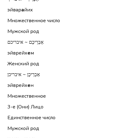
эйвар
а
йих
Множественное число
Мужской род
אֵבְרֵיכֶם ~ איבריכם
эйврейх
е
м
Женский род
אֵבְרֵיכֶן ~ איבריכן
эйврейх
е
н
Множественное
3-е (Они)
Лицо
Единственное число
Мужской род