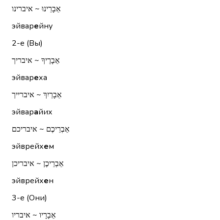
אֵבָרֵינוּ ~ איברינו
эйвар
е
йну
2-е (Вы)
אֵבָרֶיךָ ~ איבריך
эйвар
е
ха
אֵבָרַיִךְ ~ איברייך
эйвар
а
йих
אֵבְרֵיכֶם ~ איבריכם
эйврейх
е
м
אֵבְרֵיכֶן ~ איבריכן
эйврейх
е
н
3-е (Они)
אֵבָרָיו ~ איבריו