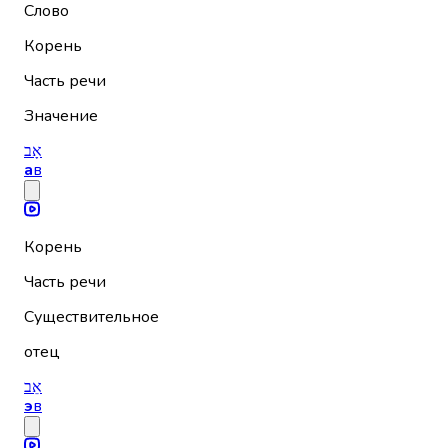
Слово
Корень
Часть речи
Значение
אָב
а
в
Корень
Часть речи
Существительное
отец
אֵב
э
в