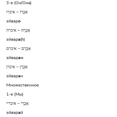
3-е (Он/Она)
אֵבָרוֹ ~ איברו
эйвар
о
אֵבָרָהּ ~ איברה
эйвар
а
(h)
אֵבָרָם ~ איברם
эйвар
а
м
אֵבָרָן ~ איברן
эйвар
а
н
Множественное
1-е (Мы)
אֵבָרַי ~ איבריי
эйвар
а
й