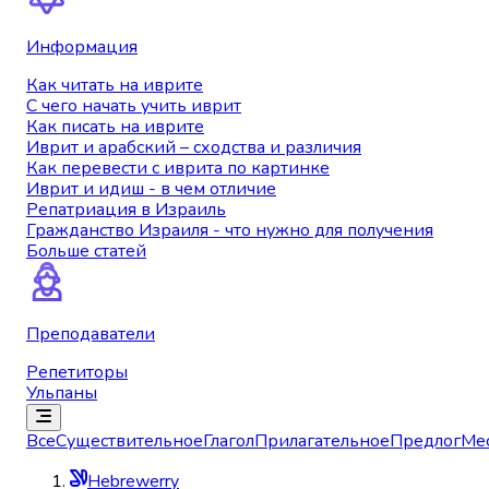
Информация
Как читать на иврите
С чего начать учить иврит
Как писать на иврите
Иврит и арабский – сходства и различия
Как перевести с иврита по картинке
Иврит и идиш - в чем отличие
Репатриация в Израиль
Гражданство Израиля - что нужно для получения
Больше статей
Преподаватели
Репетиторы
Ульпаны
Все
Существительное
Глагол
Прилагательное
Предлог
Ме
Hebrewerry