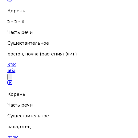
Корень
א - ב - ב
Часть речи
Существительное
росток, почка (растения) (лит.)
אַבָּא
а
ба
Корень
Часть речи
Существительное
папа, отец
אֲבֵדָה