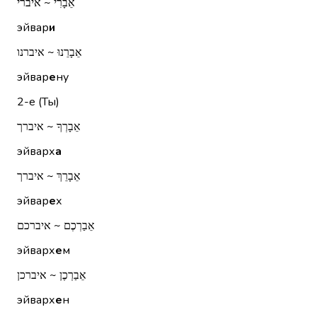
אֵבָרִי ~ איברי
эйвар
и
אֵבָרֵנוּ ~ איברנו
эйвар
е
ну
2-е (Ты)
אֵבָרְךָ ~ איברך
эйварх
а
אֵבָרֵךְ ~ איברך
эйвар
е
х
אֵבַרְכֶם ~ איברכם
эйварх
е
м
אֵבַרְכֶן ~ איברכן
эйварх
е
н