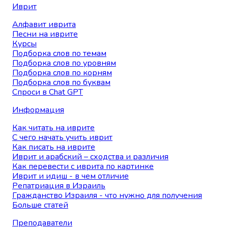
Иврит
Алфавит иврита
Песни на иврите
Курсы
Подборка слов по темам
Подборка слов по уровням
Подборка слов по корням
Подборка слов по буквам
Спроси в Chat GPT
Информация
Как читать на иврите
С чего начать учить иврит
Как писать на иврите
Иврит и арабский – сходства и различия
Как перевести с иврита по картинке
Иврит и идиш - в чем отличие
Репатриация в Израиль
Гражданство Израиля - что нужно для получения
Больше статей
Преподаватели