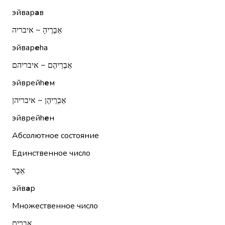
эйвар
а
в
אֵבָרֶיהָ ~ איבריה
эйвар
е
hа
אֵבְרֵיהֶם ~ איבריהם
эйврейh
е
м
אֵבְרֵיהֶן ~ איבריהן
эйврейh
е
н
Абсолютное состояние
Единственное число
אֵבָר
эйв
а
р
Множественное число
אֵבָרִים