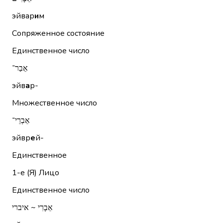
эйвар
и
м
Сопряженное состояние
Единственное число
אֵבַר־
эйв
а
р-
Множественное число
אֵבְרֵי־
эйвр
е
й-
Единственное
1-е (Я)
Лицо
Единственное число
אֵבָרִי ~ איברי