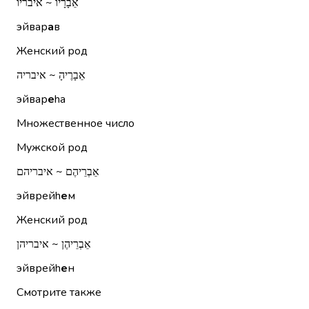
אֵבָרָיו ~ איבריו
эйвар
а
в
Женский род
אֵבָרֶיהָ ~ איבריה
эйвар
е
hа
Множественное число
Мужской род
אֵבְרֵיהֶם ~ איבריהם
эйврейh
е
м
Женский род
אֵבְרֵיהֶן ~ איבריהן
эйврейh
е
н
Смотрите также