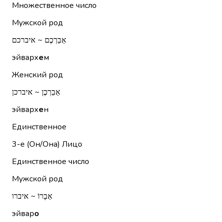
Множественное число
Мужской род
אֵבַרְכֶם ~ איברכם
эйварх
е
м
Женский род
אֵבַרְכֶן ~ איברכן
эйварх
е
н
Единственное
3-е (Он/Она)
Лицо
Единственное число
Мужской род
אֵבָרוֹ ~ איברו
эйвар
о