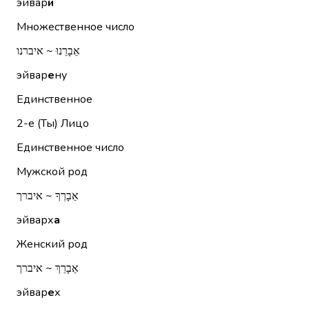
эйвар
и
Множественное число
אֵבָרֵנוּ ~ איברנו
эйвар
е
ну
Единственное
2-е (Ты)
Лицо
Единственное число
Мужской род
אֵבָרְךָ ~ איברך
эйварх
а
Женский род
אֵבָרֵךְ ~ איברך
эйвар
е
х