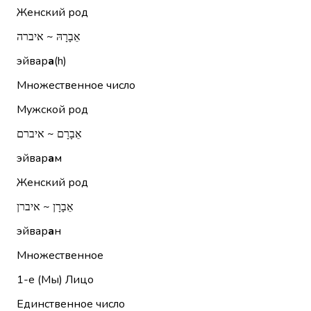
Женский род
אֵבָרָהּ ~ איברה
эйвар
а
(h)
Множественное число
Мужской род
אֵבָרָם ~ איברם
эйвар
а
м
Женский род
אֵבָרָן ~ איברן
эйвар
а
н
Множественное
1-е (Мы)
Лицо
Единственное число