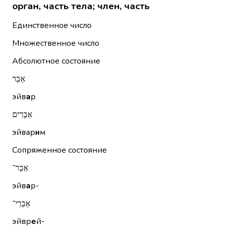
орган, часть тела; член, часть
Единственное число
Множественное число
Абсолютное состояние
אֵבָר
эйв
а
р
אֵבָרִים
эйвар
и
м
Сопряженное состояние
אֵבַר־
эйв
а
р-
אֵבְרֵי־
эйвр
е
й-