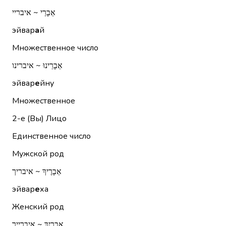
אֵבָרַי ~ איבריי
эйвар
а
й
Множественное число
אֵבָרֵינוּ ~ איברינו
эйвар
е
йну
Множественное
2-е (Вы)
Лицо
Единственное число
Мужской род
אֵבָרֶיךָ ~ איבריך
эйвар
е
ха
Женский род
אֵבָרַיִךְ ~ איברייך