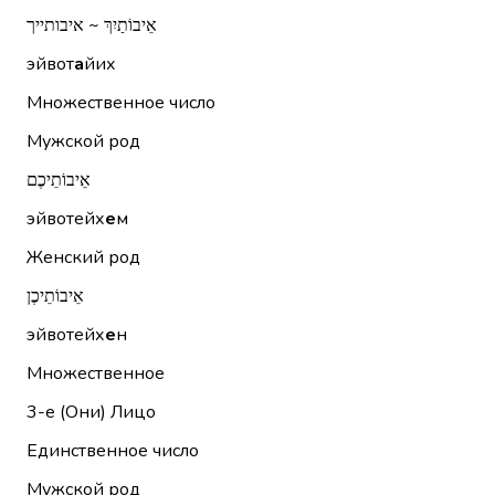
אֵיבוֹתַיִךְ ~ איבותייך
эйвот
а
йих
Множественное число
Мужской род
אֵיבוֹתֵיכֶם
эйвотейх
е
м
Женский род
אֵיבוֹתֵיכֶן
эйвотейх
е
н
Множественное
3-е (Они)
Лицо
Единственное число
Мужской род