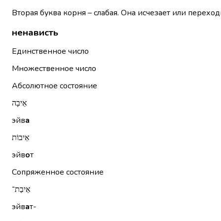
Вторая буква корня – слабая. Она исчезает или переход
ненависть
Единственное число
Множественное число
Абсолютное состояние
אֵיבָה
эйв
а
אֵיבוֹת
эйв
о
т
Сопряженное состояние
אֵיבַת־
эйв
а
т-