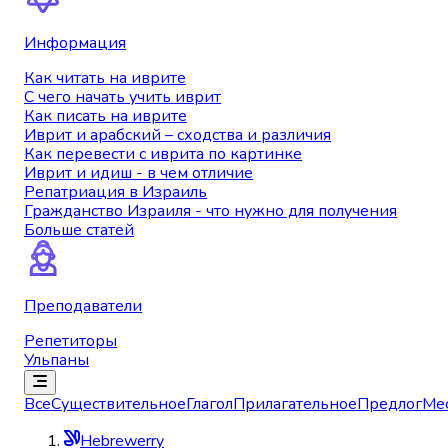
Информация
Как читать на иврите
С чего начать учить иврит
Как писать на иврите
Иврит и арабский – сходства и различия
Как перевести с иврита по картинке
Иврит и идиш - в чем отличие
Репатриация в Израиль
Гражданство Израиля - что нужно для получения
Больше статей
Преподаватели
Репетиторы
Ульпаны
Все
Существительное
Глагол
Прилагательное
Предлог
Ме
Hebrewerry