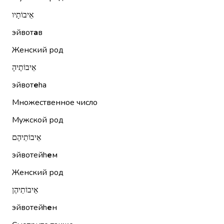
אֵיבוֹתָיו
эйвот
а
в
Женский род
אֵיבוֹתֶיהָ
эйвот
е
hа
Множественное число
Мужской род
אֵיבוֹתֵיהֶם
эйвотейh
е
м
Женский род
אֵיבוֹתֵיהֶן
эйвотейh
е
н