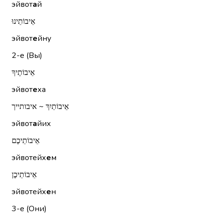
эйвот
а
й
אֵיבוֹתֵינוּ
эйвот
е
йну
2-е (Вы)
אֵיבוֹתֶיךָ
эйвот
е
ха
אֵיבוֹתַיִךְ ~ איבותייך
эйвот
а
йих
אֵיבוֹתֵיכֶם
эйвотейх
е
м
אֵיבוֹתֵיכֶן
эйвотейх
е
н
3-е (Они)