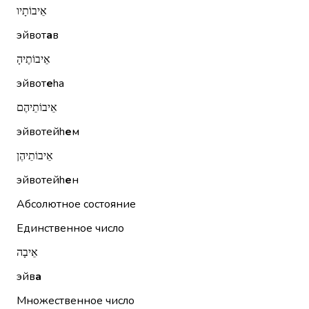
אֵיבוֹתָיו
эйвот
а
в
אֵיבוֹתֶיהָ
эйвот
е
hа
אֵיבוֹתֵיהֶם
эйвотейh
е
м
אֵיבוֹתֵיהֶן
эйвотейh
е
н
Абсолютное состояние
Единственное число
אֵיבָה
эйв
а
Множественное число