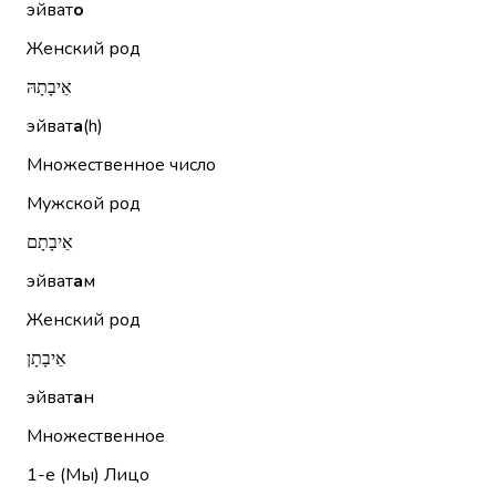
эйват
о
Женский род
אֵיבָתָהּ
эйват
а
(h)
Множественное число
Мужской род
אֵיבָתָם
эйват
а
м
Женский род
אֵיבָתָן
эйват
а
н
Множественное
1-е (Мы)
Лицо