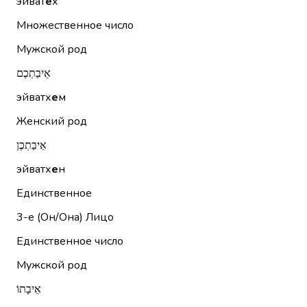
эйват
е
х
Множественное число
Мужской род
אֵיבַתְכֶם
эйватх
е
м
Женский род
אֵיבַתְכֶן
эйватх
е
н
Единственное
3-е (Он/Она)
Лицо
Единственное число
Мужской род
אֵיבָתוֹ