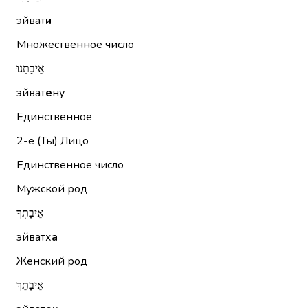
эйват
и
Множественное число
אֵיבָתֵנוּ
эйват
е
ну
Единственное
2-е (Ты)
Лицо
Единственное число
Мужской род
אֵיבָתְךָ
эйватх
а
Женский род
אֵיבָתֵךְ