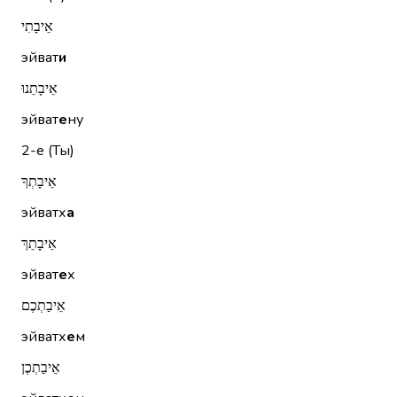
אֵיבָתִי
эйват
и
אֵיבָתֵנוּ
эйват
е
ну
2-е (Ты)
אֵיבָתְךָ
эйватх
а
אֵיבָתֵךְ
эйват
е
х
אֵיבַתְכֶם
эйватх
е
м
אֵיבַתְכֶן