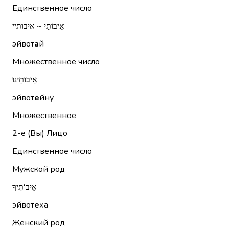
Единственное число
אֵיבוֹתַי ~ איבותיי
эйвот
а
й
Множественное число
אֵיבוֹתֵינוּ
эйвот
е
йну
Множественное
2-е (Вы)
Лицо
Единственное число
Мужской род
אֵיבוֹתֶיךָ
эйвот
е
ха
Женский род