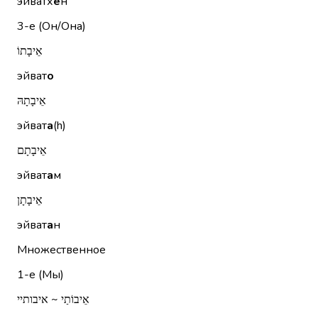
эйватх
е
н
3-е (Он/Она)
אֵיבָתוֹ
эйват
о
אֵיבָתָהּ
эйват
а
(h)
אֵיבָתָם
эйват
а
м
אֵיבָתָן
эйват
а
н
Множественное
1-е (Мы)
אֵיבוֹתַי ~ איבותיי