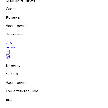
Смотрите также
Слово
Корень
Часть речи
Значение
אוֹיֵב
ой
е
в
Корень
א - י - ב
Часть речи
Существительное
враг