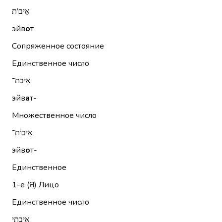
אֵיבוֹת
эйв
о
т
Сопряженное состояние
Единственное число
אֵיבַת־
эйв
а
т-
Множественное число
אֵיבוֹת־
эйв
о
т-
Единственное
1-е (Я)
Лицо
Единственное число
אֵיבָתִי