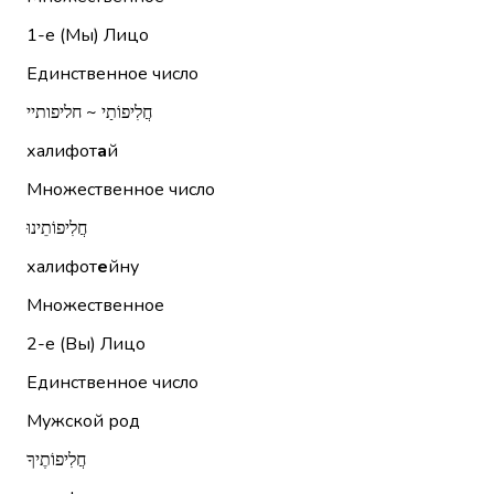
1-е (Мы)
Лицо
Единственное число
חֲלִיפוֹתַי ~ חליפותיי
халифот
а
й
Множественное число
חֲלִיפוֹתֵינוּ
халифот
е
йну
Множественное
2-е (Вы)
Лицо
Единственное число
Мужской род
חֲלִיפוֹתֶיךָ