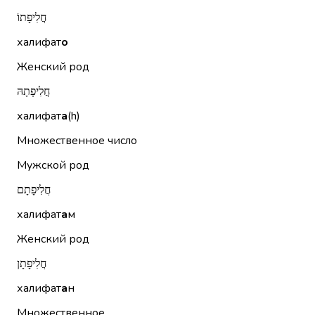
חֲלִיפָתוֹ
халифат
о
Женский род
חֲלִיפָתָהּ
халифат
а
(h)
Множественное число
Мужской род
חֲלִיפָתָם
халифат
а
м
Женский род
חֲלִיפָתָן
халифат
а
н
Множественное