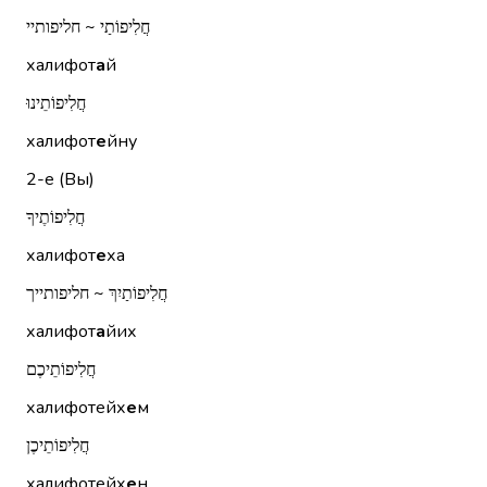
חֲלִיפוֹתַי ~ חליפותיי
халифот
а
й
חֲלִיפוֹתֵינוּ
халифот
е
йну
2-е (Вы)
חֲלִיפוֹתֶיךָ
халифот
е
ха
חֲלִיפוֹתַיִךְ ~ חליפותייך
халифот
а
йих
חֲלִיפוֹתֵיכֶם
халифотейх
е
м
חֲלִיפוֹתֵיכֶן
халифотейх
е
н