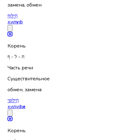
замена, обмен
חִילּוּף
хил
у
ф
Корень
ח - ל - ף
Часть речи
Существительное
обмен, замена
חִילּוּפִי
хилуф
и
Корень