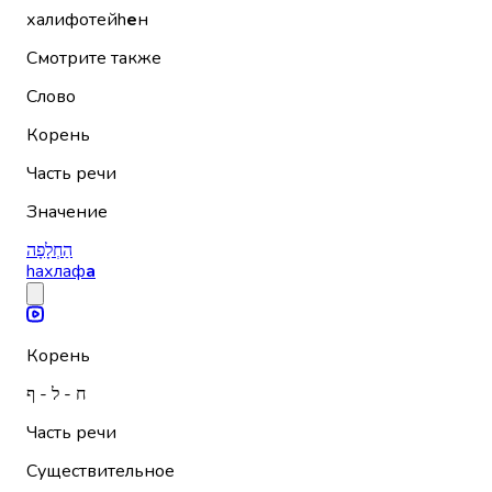
халифотейh
е
н
Смотрите также
Слово
Корень
Часть речи
Значение
הַחְלָפָה
hахлаф
а
Корень
ח - ל - ף
Часть речи
Существительное