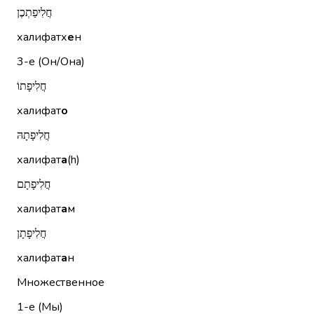
חֲלִיפַתְכֶן
халифатх
е
н
3-е (Он/Она)
חֲלִיפָתוֹ
халифат
о
חֲלִיפָתָהּ
халифат
а
(h)
חֲלִיפָתָם
халифат
а
м
חֲלִיפָתָן
халифат
а
н
Множественное
1-е (Мы)