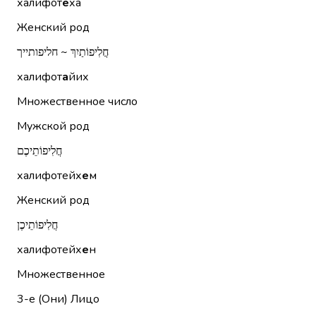
халифот
е
ха
Женский род
חֲלִיפוֹתַיִךְ ~ חליפותייך
халифот
а
йих
Множественное число
Мужской род
חֲלִיפוֹתֵיכֶם
халифотейх
е
м
Женский род
חֲלִיפוֹתֵיכֶן
халифотейх
е
н
Множественное
3-е (Они)
Лицо