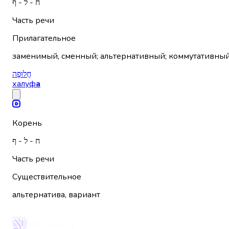
ח - ל - ף
Часть речи
Прилагательное
заменимый, сменный; альтернативный; коммутативный
חֲלוּפָה
халуф
а
Корень
ח - ל - ף
Часть речи
Существительное
альтернатива, вариант