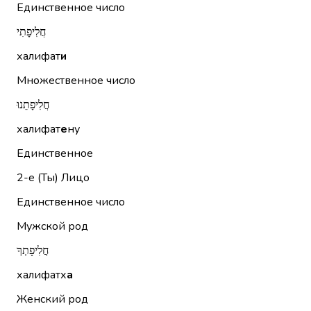
Единственное число
חֲלִיפָתִי
халифат
и
Множественное число
חֲלִיפָתֵנוּ
халифат
е
ну
Единственное
2-е (Ты)
Лицо
Единственное число
Мужской род
חֲלִיפָתְךָ
халифатх
а
Женский род