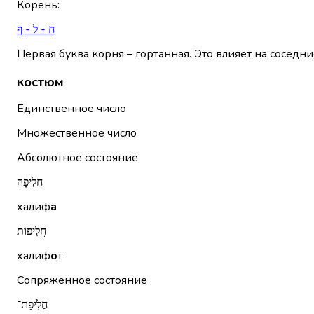
Корень
:
ח - ל - ף
Первая буква корня – гортанная. Это влияет на соседни
костюм
Единственное число
Множественное число
Абсолютное состояние
חֲלִיפָה
халиф
а
חֲלִיפוֹת
халиф
о
т
Сопряженное состояние
חֲלִיפַת־