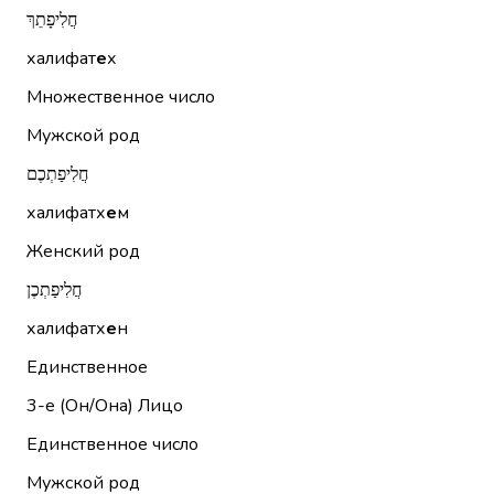
חֲלִיפָתֵךְ
халифат
е
х
Множественное число
Мужской род
חֲלִיפַתְכֶם
халифатх
е
м
Женский род
חֲלִיפַתְכֶן
халифатх
е
н
Единственное
3-е (Он/Она)
Лицо
Единственное число
Мужской род