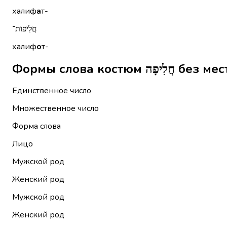
халиф
а
т-
חֲלִיפוֹת־
халиф
о
т-
Формы слова кос
Единственное число
Множественное число
Форма слова
Лицо
Мужской род
Женский род
Мужской род
Женский род