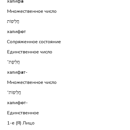
халиф
а
Множественное число
חֲלִיפוֹת
халиф
о
т
Сопряженное состояние
Единственное число
חֲלִיפַת־
халиф
а
т-
Множественное число
חֲלִיפוֹת־
халиф
о
т-
Единственное
1-е (Я)
Лицо