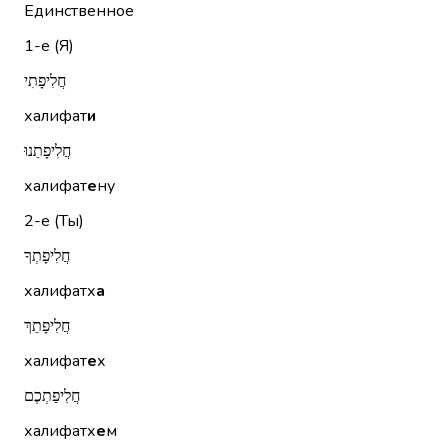
Единственное
1-е (Я)
חֲלִיפָתִי
халифат
и
חֲלִיפָתֵנוּ
халифат
е
ну
2-е (Ты)
חֲלִיפָתְךָ
халифатх
а
חֲלִיפָתֵךְ
халифат
е
х
חֲלִיפַתְכֶם
халифатх
е
м