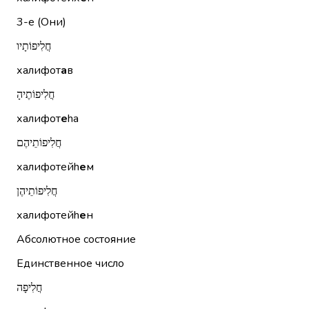
3-е (Они)
חֲלִיפוֹתָיו
халифот
а
в
חֲלִיפוֹתֶיהָ
халифот
е
hа
חֲלִיפוֹתֵיהֶם
халифотейh
е
м
חֲלִיפוֹתֵיהֶן
халифотейh
е
н
Абсолютное состояние
Единственное число
חֲלִיפָה