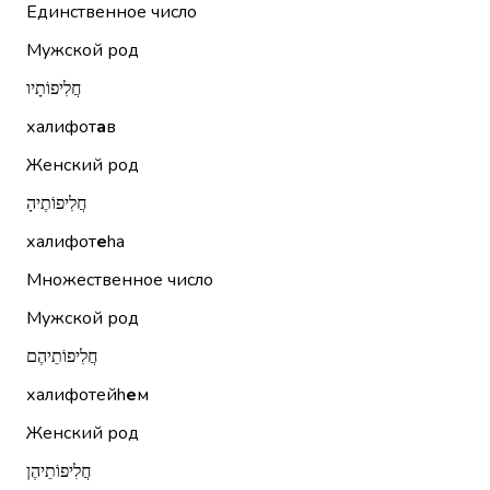
Единственное число
Мужской род
חֲלִיפוֹתָיו
халифот
а
в
Женский род
חֲלִיפוֹתֶיהָ
халифот
е
hа
Множественное число
Мужской род
חֲלִיפוֹתֵיהֶם
халифотейh
е
м
Женский род
חֲלִיפוֹתֵיהֶן