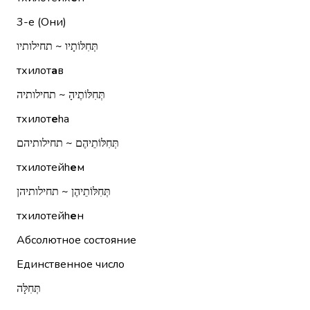
3-е (Они)
תְּחִלּוֹתָיו ~ תחילותיו
тхилот
а
в
תְּחִלּוֹתֶיהָ ~ תחילותיה
тхилот
е
hа
תְּחִלּוֹתֵיהֶם ~ תחילותיהם
тхилотейh
е
м
תְּחִלּוֹתֵיהֶן ~ תחילותיהן
тхилотейh
е
н
Абсолютное состояние
Единственное число
תְּחִלָּה