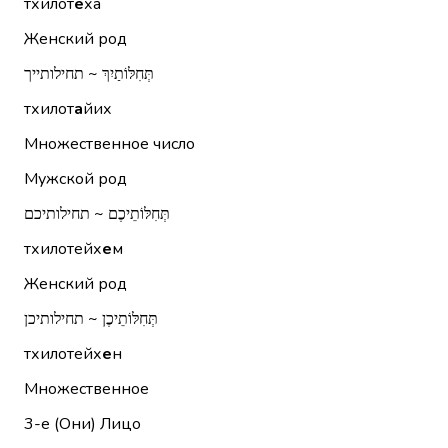
тхилот
е
ха
Женский род
תְּחִלּוֹתַיִךְ ~ תחילותייך
тхилот
а
йих
Множественное число
Мужской род
תְּחִלּוֹתֵיכֶם ~ תחילותיכם
тхилотейх
е
м
Женский род
תְּחִלּוֹתֵיכֶן ~ תחילותיכן
тхилотейх
е
н
Множественное
3-е (Они)
Лицо