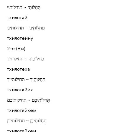
תְּחִלּוֹתַי ~ תחילותיי
тхилот
а
й
תְּחִלּוֹתֵינוּ ~ תחילותינו
тхилот
е
йну
2-е (Вы)
תְּחִלּוֹתֶיךָ ~ תחילותיך
тхилот
е
ха
תְּחִלּוֹתַיִךְ ~ תחילותייך
тхилот
а
йих
תְּחִלּוֹתֵיכֶם ~ תחילותיכם
тхилотейх
е
м
תְּחִלּוֹתֵיכֶן ~ תחילותיכן
тхилотейх
е
н