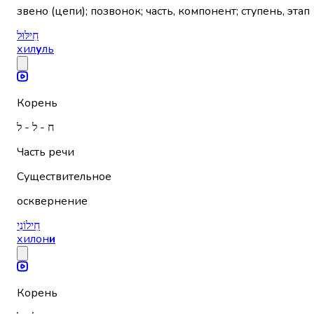
звено (цепи); позвонок; часть, компонент; ступень, этап
חִילּוּל
хил
у
ль
Корень
ח - ל - ל
Часть речи
Существительное
осквернение
חִילוֹנִי
хилон
и
Корень