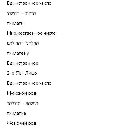
Единственное число
תְּחִלָּתִי ~ תחילתי
тхилат
и
Множественное число
תְּחִלָּתֵנוּ ~ תחילתנו
тхилат
е
ну
Единственное
2-е (Ты)
Лицо
Единственное число
Мужской род
תְּחִלָּתְךָ ~ תחילתך
тхилатх
а
Женский род