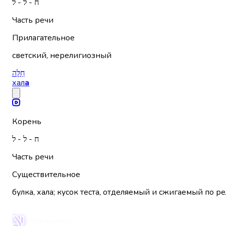
ח - ל - ל
Часть речи
Прилагательное
светский, нерелигиозный
חַלָּה
хал
а
Корень
ח - ל - ל
Часть речи
Существительное
булка, хала; кусок теста, отделяемый и сжигаемый по р