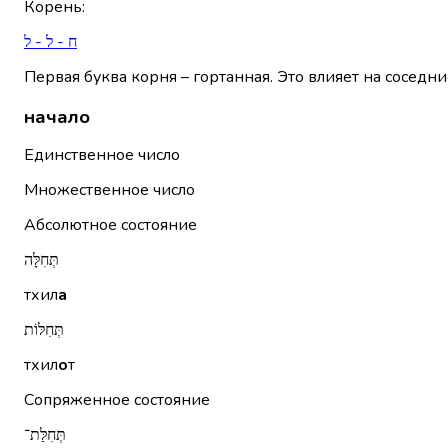
Корень
:
ח - ל - ל
Первая буква корня – гортанная. Это влияет на соседни
начало
Единственное число
Множественное число
Абсолютное состояние
תְּחִלָּה
тхил
а
תְּחִלּוֹת
тхил
о
т
Сопряженное состояние
תְּחִלַּת־