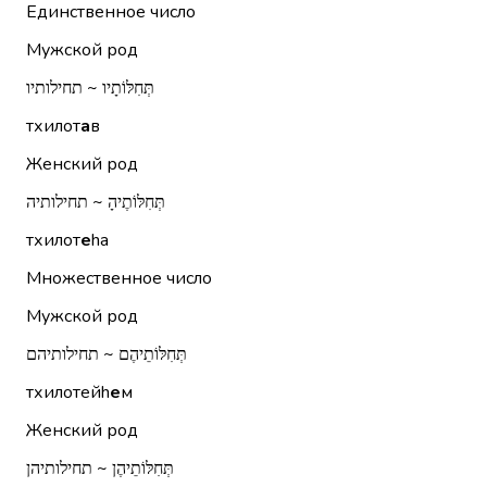
Единственное число
Мужской род
תְּחִלּוֹתָיו ~ תחילותיו
тхилот
а
в
Женский род
תְּחִלּוֹתֶיהָ ~ תחילותיה
тхилот
е
hа
Множественное число
Мужской род
תְּחִלּוֹתֵיהֶם ~ תחילותיהם
тхилотейh
е
м
Женский род
תְּחִלּוֹתֵיהֶן ~ תחילותיהן