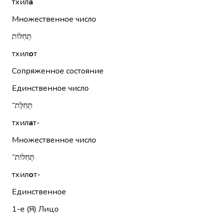
тхил
а
Множественное число
תְּחִלּוֹת
тхил
о
т
Сопряженное состояние
Единственное число
תְּחִלַּת־
тхил
а
т-
Множественное число
תְּחִלּוֹת־
тхил
о
т-
Единственное
1-е (Я)
Лицо