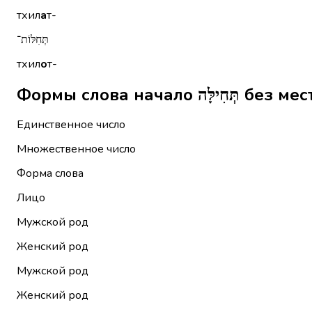
тхил
а
т-
תְּחִלּוֹת־
тхил
о
т-
Формы слова нач
Единственное число
Множественное число
Форма слова
Лицо
Мужской род
Женский род
Мужской род
Женский род