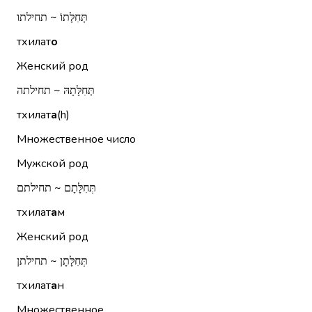
תְּחִלָּתוֹ ~ תחילתו
тхилат
о
Женский род
תְּחִלָּתָהּ ~ תחילתה
тхилат
а
(h)
Множественное число
Мужской род
תְּחִלָּתָם ~ תחילתם
тхилат
а
м
Женский род
תְּחִלָּתָן ~ תחילתן
тхилат
а
н
Множественное