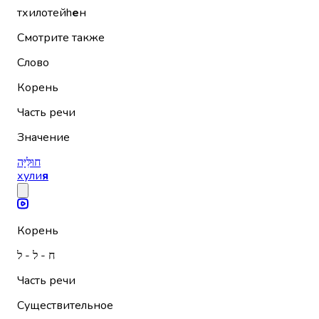
тхилотейh
е
н
Смотрите также
Слово
Корень
Часть речи
Значение
חוּלִּיָּה
хули
я
Корень
ח - ל - ל
Часть речи
Существительное