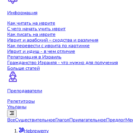
Информация
Как читать на иврите
С чего начать учить иврит
Как писать на иврите
Иврит и арабский – сходства и различия
Как перевести с иврита по картинке
Иврит и идиш - в чем отличие
Репатриация в Израиль
Гражданство Израиля - что нужно для получения
Больше статей
Преподаватели
Репетиторы
Ульпаны
Все
Существительное
Глагол
Прилагательное
Предлог
Ме
Hebrewerry