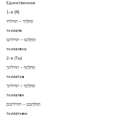
Единственное
1-е (Я)
תְּחִלָּתִי ~ תחילתי
тхилат
и
תְּחִלָּתֵנוּ ~ תחילתנו
тхилат
е
ну
2-е (Ты)
תְּחִלָּתְךָ ~ תחילתך
тхилатх
а
תְּחִלָּתֵךְ ~ תחילתך
тхилат
е
х
תְּחִלַּתְכֶם ~ תחילתכם
тхилатх
е
м