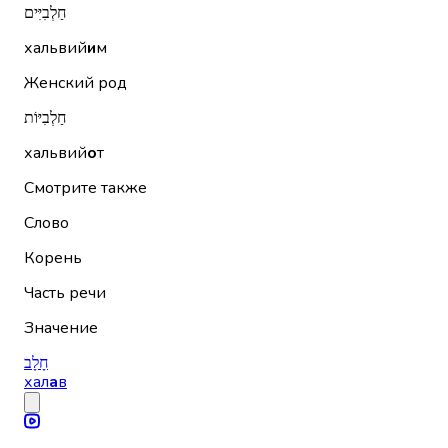
חַלְבִיִּים
хальвий
и
м
Женский род
חַלְבִיּוֹת
хальвий
о
т
Смотрите также
Слово
Корень
Часть речи
Значение
חָלָב
хал
а
в