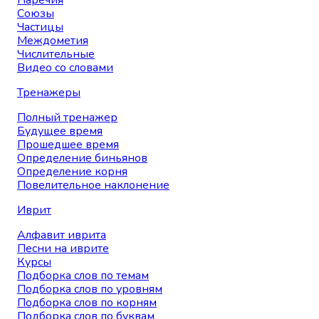
Наречия
Союзы
Частицы
Междометия
Числительные
Видео со словами
Тренажеры
Полный тренажер
Будущее время
Прошедшее время
Определение биньянов
Определение корня
Повелительное наклонение
Иврит
Алфавит иврита
Песни на иврите
Курсы
Подборка слов по темам
Подборка слов по уровням
Подборка слов по корням
Подборка слов по буквам