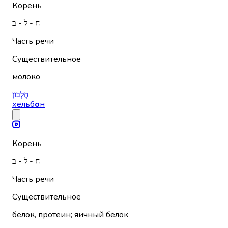
Корень
ח - ל - ב
Часть речи
Существительное
молоко
חֶלְבּוֹן
хельб
о
н
Корень
ח - ל - ב
Часть речи
Существительное
белок, протеин; яичный белок