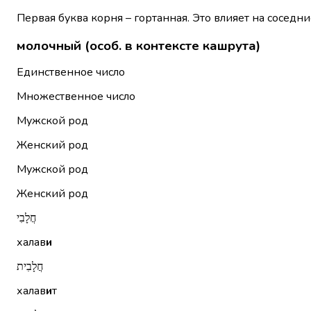
Первая буква корня – гортанная. Это влияет на соседни
молочный (особ. в контексте кашрута)
Единственное число
Множественное число
Мужской род
Женский род
Мужской род
Женский род
חֲלָבִי
халав
и
חֲלָבִית
халав
и
т