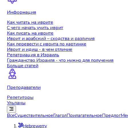
Информация
Как читать на иврите
С чего начать учить иврит
Как писать на иврите
Иврит и арабский – сходства и различия
Как перевести с иврита по картинке
Иврит и идиш - в чем отличие
Репатриация в Израиль
Гражданство Израиля - что нужно для получения
Больше статей
Преподаватели
Репетиторы
Ульпаны
Все
Существительное
Глагол
Прилагательное
Предлог
Ме
Hebrewerry