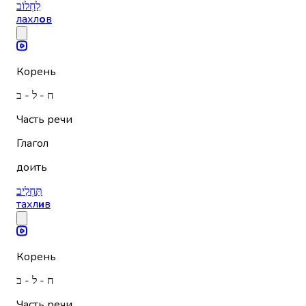
לַחְלוֹב
лахл
о
в
Корень
ח - ל - ב
Часть речи
Глагол
доить
תַּחְלִיב
тахл
и
в
Корень
ח - ל - ב
Часть речи