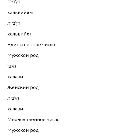
חַלְבִיִּים
хальвий
и
м
חַלְבִיּוֹת
хальвий
о
т
Единственное число
Мужской род
חֲלָבִי
халав
и
Женский род
חֲלָבִית
халав
и
т
Множественное число
Мужской род