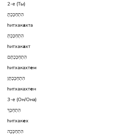
2-е (Ты)
הִתְחַכַּכְתָּ
hитхак
а
хта
הִתְחַכַּכְתְּ
hитхак
а
хт
הִתְחַכַּכְתֶּם
hитхакахт
е
м
הִתְחַכַּכְתֶּן
hитхакахт
е
н
3-е (Он/Она)
הִתְחַכֵּךְ
hитхак
е
х
הִתְחַכְּכָה