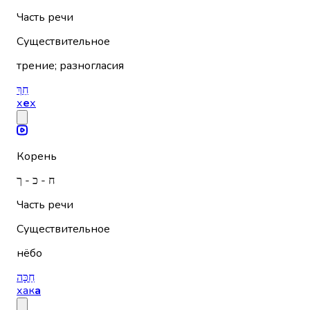
Часть речи
Существительное
трение; разногласия
חֵךְ
х
е
х
Корень
ח - כ - ך
Часть речи
Существительное
нёбо
חַכָּה
хак
а