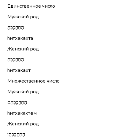
Единственное число
Мужской род
הִתְחַכַּכְתָּ
hитхак
а
хта
Женский род
הִתְחַכַּכְתְּ
hитхак
а
хт
Множественное число
Мужской род
הִתְחַכַּכְתֶּם
hитхакахт
е
м
Женский род
הִתְחַכַּכְתֶּן