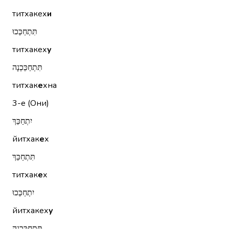
титхакех
и
תִּתְחַכְּכוּ
титхакех
у
תִּתְחַכֵּכְנָה
титхак
е
хна
3-е (Они)
יִתְחַכֵּךְ
йитхак
е
х
תִּתְחַכֵּךְ
титхак
е
х
יִתְחַכְּכוּ
йитхакех
у
תִּתְחַכֵּכְנָה