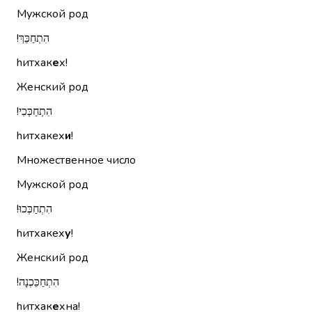
Мужской род
הִתְחַכֵּךְ!‏
hитхак
е
х!
Женский род
הִתְחַכְּכִי!‏
hитхакех
и
!
Множественное число
Мужской род
הִתְחַכְּכוּ!‏
hитхакех
у
!
Женский род
הִתְחַכֵּכְנָה!‏
hитхак
е
хна!