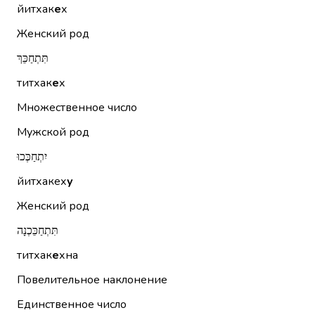
йитхак
е
х
Женский род
תִּתְחַכֵּךְ
титхак
е
х
Множественное число
Мужской род
יִתְחַכְּכוּ
йитхакех
у
Женский род
תִּתְחַכֵּכְנָה
титхак
е
хна
Повелительное наклонение
Единственное число