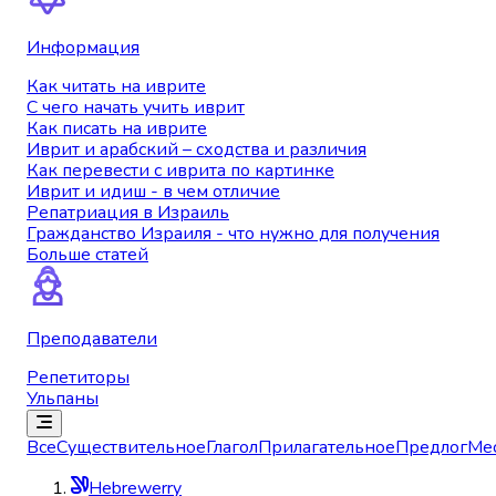
Информация
Как читать на иврите
С чего начать учить иврит
Как писать на иврите
Иврит и арабский – сходства и различия
Как перевести с иврита по картинке
Иврит и идиш - в чем отличие
Репатриация в Израиль
Гражданство Израиля - что нужно для получения
Больше статей
Преподаватели
Репетиторы
Ульпаны
Все
Существительное
Глагол
Прилагательное
Предлог
Ме
Hebrewerry