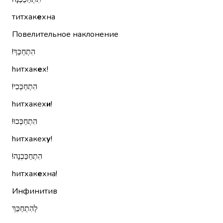
титхак
е
хна
Повелительное наклонение
הִתְחַכֵּךְ!‏
hитхак
е
х!
הִתְחַכְּכִי!‏
hитхакех
и
!
הִתְחַכְּכוּ!‏
hитхакех
у
!
הִתְחַכֵּכְנָה!‏
hитхак
е
хна!
Инфинитив
לְהִתְחַכֵּךְ