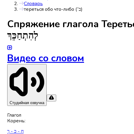
Словарь
тереться обо что-либо (ב־)
Спряжениe глагола
לְהִתְחַכֵּךְ
Видео со словом
Студийная озвучка
Глагол
Корень
:
ח - כ - ך