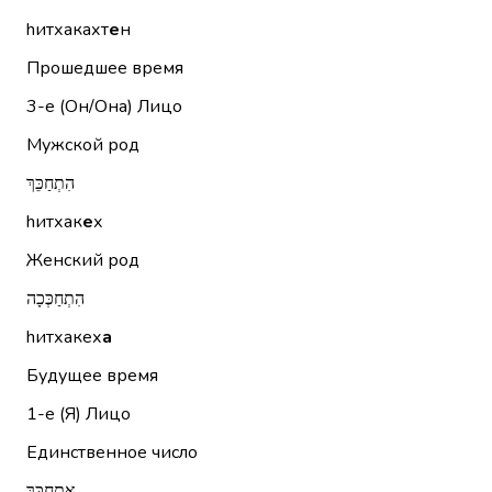
hитхакахт
е
н
Прошедшее время
3-е (Он/Она)
Лицо
Мужской род
הִתְחַכֵּךְ
hитхак
е
х
Женский род
הִתְחַכְּכָה
hитхакех
а
Будущее время
1-е (Я)
Лицо
Единственное число
אֶתְחַכֵּךְ