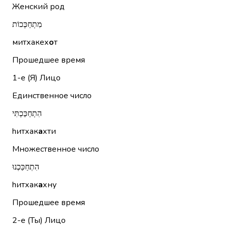
Женский род
מִתְחַכְּכוֹת
митхакех
о
т
Прошедшее время
1-е (Я)
Лицо
Единственное число
הִתְחַכַּכְתִּי
hитхак
а
хти
Множественное число
הִתְחַכַּכְנוּ
hитхак
а
хну
Прошедшее время
2-е (Ты)
Лицо