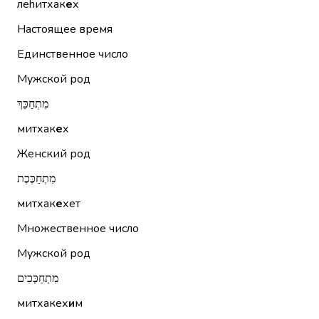
леhитхак
е
х
Настоящее время
Единственное число
Мужской род
מִתְחַכֵּךְ
митхак
е
х
Женский род
מִתְחַכֶּכֶת
митхак
е
хет
Множественное число
Мужской род
מִתְחַכְּכִים
митхакех
и
м