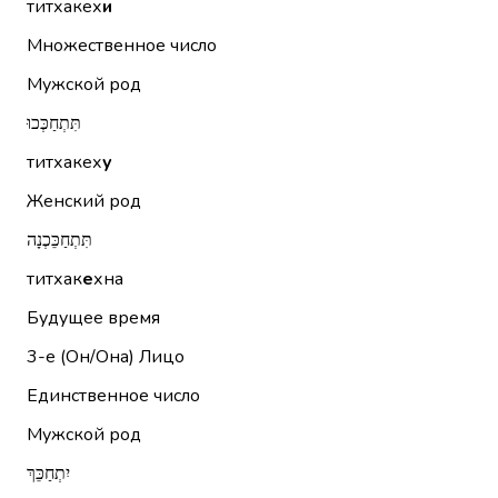
титхакех
и
Множественное число
Мужской род
תִּתְחַכְּכוּ
титхакех
у
Женский род
תִּתְחַכֵּכְנָה
титхак
е
хна
Будущее время
3-е (Он/Она)
Лицо
Единственное число
Мужской род
יִתְחַכֵּךְ