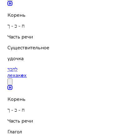
Корень
ח - כ - ך
Часть речи
Существительное
удочка
לְחַכֵּךְ
лехак
е
х
Корень
ח - כ - ך
Часть речи
Глагол