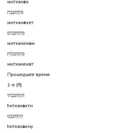
митхак
е
х
מִתְחַכֶּכֶת
митхак
е
хет
מִתְחַכְּכִים
митхакех
и
м
מִתְחַכְּכוֹת
митхакех
о
т
Прошедшее время
1-е (Я)
הִתְחַכַּכְתִּי
hитхак
а
хти
הִתְחַכַּכְנוּ
hитхак
а
хну