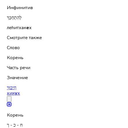
Инфинитив
לְהִתְחַכֵּךְ
леhитхак
е
х
Смотрите также
Слово
Корень
Часть речи
Значение
חִיכּוּךְ
хик
у
х
Корень
ח - כ - ך