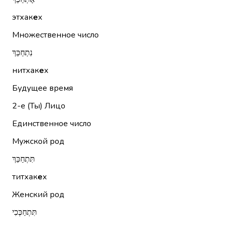
этхак
е
х
Множественное число
נִתְחַכֵּךְ
нитхак
е
х
Будущее время
2-е (Ты)
Лицо
Единственное число
Мужской род
תִּתְחַכֵּךְ
титхак
е
х
Женский род
תִּתְחַכְּכִי