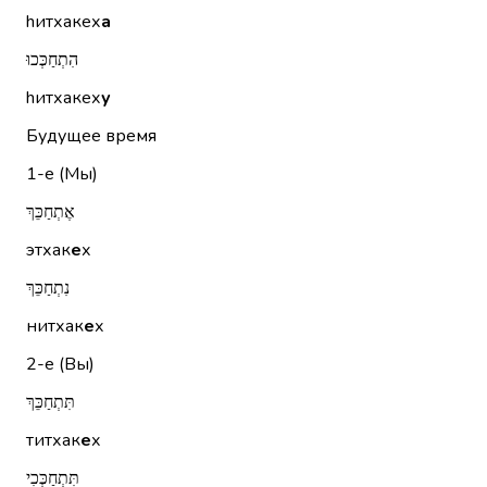
hитхакех
а
הִתְחַכְּכוּ
hитхакех
у
Будущее время
1-е (Мы)
אֶתְחַכֵּךְ
этхак
е
х
נִתְחַכֵּךְ
нитхак
е
х
2-е (Вы)
תִּתְחַכֵּךְ
титхак
е
х
תִּתְחַכְּכִי