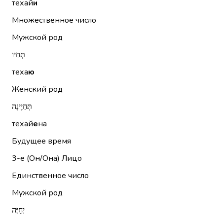
техай
и
Множественное число
Мужской род
תְּחַיּוּ
теха
ю
Женский род
תְּחַיֶּינָה
техай
е
на
Будущее время
3-е (Он/Она)
Лицо
Единственное число
Мужской род
יְחַיֶּה