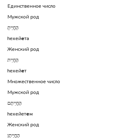
Единственное число
Мужской род
הֶחֱיֵיתָ
hехей
е
та
Женский род
הֶחֱיֵית
hехей
е
т
Множественное число
Мужской род
הֶחֱיֵיתֶם
hехейет
е
м
Женский род
הֶחֱיֵיתֶן