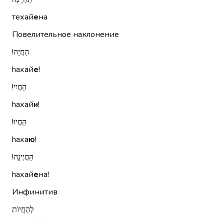
техай
е
на
Повелительное наклонение
הַחֲיֵה!‏
hахай
е
!
הַחֲיִי!‏
hахай
и
!
הַחֲיוּ!‏
hаха
ю
!
הַחֲיֶינָה!‏
hахай
е
на!
Инфинитив
לְהַחֲיוֹת