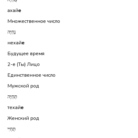
ахай
е
Множественное число
נְחַיֶּה
нехай
е
Будущее время
2-е (Ты)
Лицо
Единственное число
Мужской род
תְּחַיֶּה
техай
е
Женский род
תְּחַיִּי