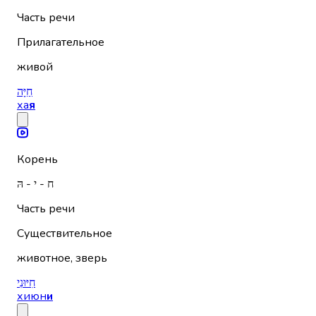
Часть речи
Прилагательное
живой
חַיָּה
ха
я
Корень
ח - י - הּ
Часть речи
Существительное
животное, зверь
חִיּוּנִי
хиюн
и