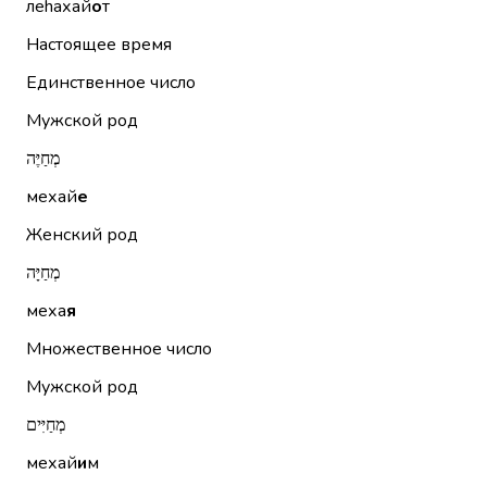
леhахай
о
т
Настоящее время
Единственное число
Мужской род
מְחַיֶּה
мехай
е
Женский род
מְחַיָּה
меха
я
Множественное число
Мужской род
מְחַיִּים
мехай
и
м