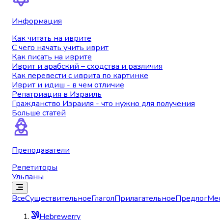
Информация
Как читать на иврите
С чего начать учить иврит
Как писать на иврите
Иврит и арабский – сходства и различия
Как перевести с иврита по картинке
Иврит и идиш - в чем отличие
Репатриация в Израиль
Гражданство Израиля - что нужно для получения
Больше статей
Преподаватели
Репетиторы
Ульпаны
Все
Существительное
Глагол
Прилагательное
Предлог
Ме
Hebrewerry