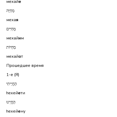
мехай
е
מְחַיָּה
меха
я
מְחַיִּים
мехай
и
м
מְחַיּוֹת
мехай
о
т
Прошедшее время
1-е (Я)
הֶחֱיֵיתִי
hехей
е
ти
הֶחֱיֵינוּ
hехей
е
ну