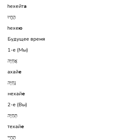
hехейт
а
הֶחֱיוּ
hехе
ю
Будущее время
1-е (Мы)
אֲחַיֶּה
ахай
е
נְחַיֶּה
нехай
е
2-е (Вы)
תְּחַיֶּה
техай
е
תְּחַיִּי