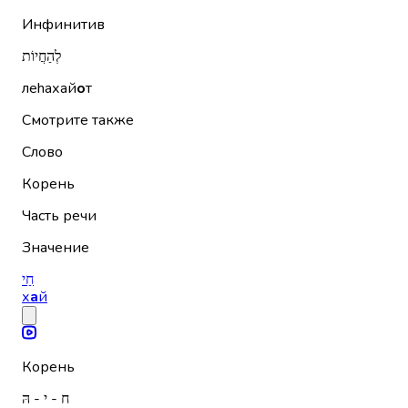
Инфинитив
לְהַחֲיוֹת
леhахай
о
т
Смотрите также
Слово
Корень
Часть речи
Значение
חַי
х
а
й
Корень
ח - י - הּ