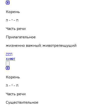
Корень
ח - י - הּ
Часть речи
Прилагательное
жизненно важный; животрепещущий
חִיּוּת
хи
ю
т
Корень
ח - י - הּ
Часть речи
Существительное