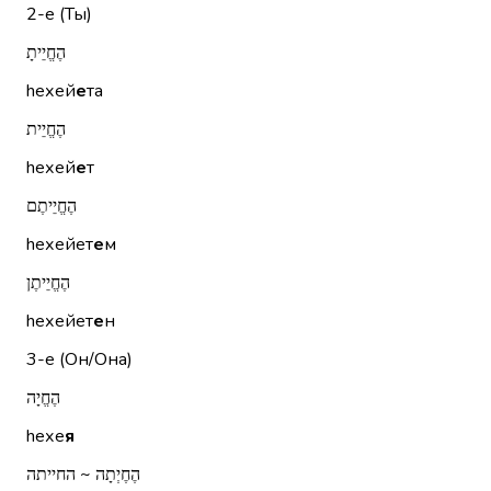
2-е (Ты)
הֶחֱיֵיתָ
hехей
е
та
הֶחֱיֵית
hехей
е
т
הֶחֱיֵיתֶם
hехейет
е
м
הֶחֱיֵיתֶן
hехейет
е
н
3-е (Он/Она)
הֶחֱיָה
hехе
я
הֶחֶיְתָה ~ החייתה