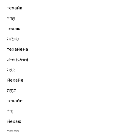
техай
и
תְּחַיּוּ
теха
ю
תְּחַיֶּינָה
техай
е
на
3-е (Они)
יְחַיֶּה
йехай
е
תְּחַיֶּה
техай
е
יְחַיּוּ
йеха
ю
תְּחַיֶּינָה