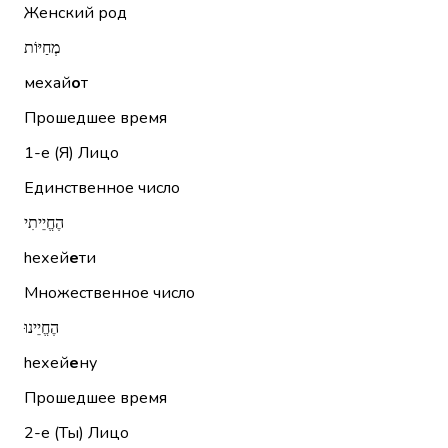
Женский род
מְחַיּוֹת
мехай
о
т
Прошедшее время
1-е (Я)
Лицо
Единственное число
הֶחֱיֵיתִי
hехей
е
ти
Множественное число
הֶחֱיֵינוּ
hехей
е
ну
Прошедшее время
2-е (Ты)
Лицо