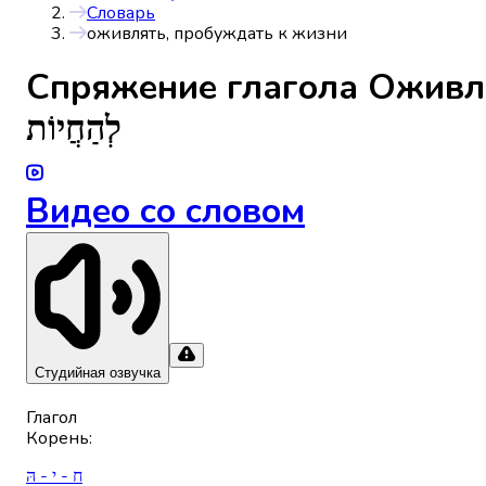
Словарь
оживлять, пробуждать к жизни
Спряжениe глагола
Оживля
לְהַחֲיוֹת
Видео со словом
Студийная озвучка
Глагол
Корень
:
ח - י - הּ