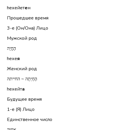
hехейет
е
н
Прошедшее время
3-е (Он/Она)
Лицо
Мужской род
הֶחֱיָה
hехе
я
Женский род
הֶחֶיְתָה ~ החייתה
hехейт
а
Будущее время
1-е (Я)
Лицо
Единственное число
אֲחַיֶּה