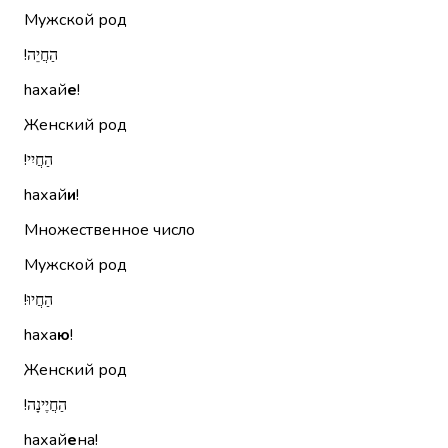
Мужской род
הַחֲיֵה!‏
hахай
е
!
Женский род
הַחֲיִי!‏
hахай
и
!
Множественное число
Мужской род
הַחֲיוּ!‏
hаха
ю
!
Женский род
הַחֲיֶינָה!‏
hахай
е
на!