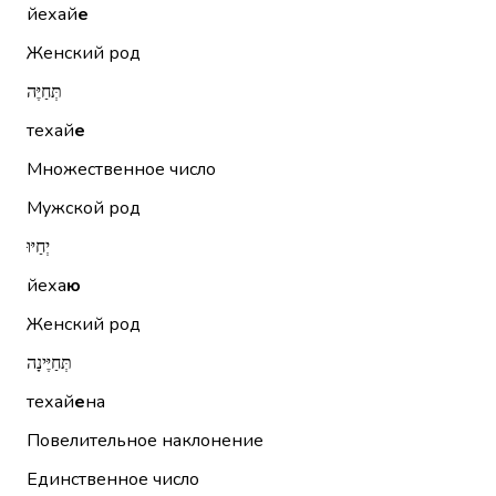
йехай
е
Женский род
תְּחַיֶּה
техай
е
Множественное число
Мужской род
יְחַיּוּ
йеха
ю
Женский род
תְּחַיֶּינָה
техай
е
на
Повелительное наклонение
Единственное число