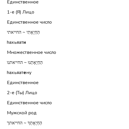
Единственное
1-е (Я)
Лицо
Единственное число
הַחְיָאָתִי ~ החייאתי
hахьяат
и
Множественное число
הַחְיָאָתֵנוּ ~ החייאתנו
hахьяат
е
ну
Единственное
2-е (Ты)
Лицо
Единственное число
Мужской род
הַחְיָאָתְךָ ~ החייאתך