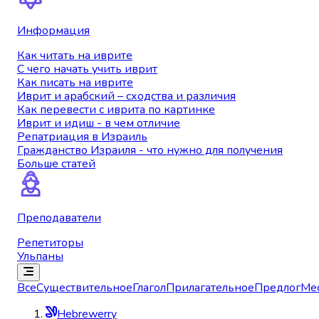
Информация
Как читать на иврите
С чего начать учить иврит
Как писать на иврите
Иврит и арабский – сходства и различия
Как перевести с иврита по картинке
Иврит и идиш - в чем отличие
Репатриация в Израиль
Гражданство Израиля - что нужно для получения
Больше статей
Преподаватели
Репетиторы
Ульпаны
Все
Существительное
Глагол
Прилагательное
Предлог
Ме
Hebrewerry