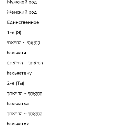
Мужской род
Женский род
Единственное
1-е (Я)
הַחְיָאָתִי ~ החייאתי
hахьяат
и
הַחְיָאָתֵנוּ ~ החייאתנו
hахьяат
е
ну
2-е (Ты)
הַחְיָאָתְךָ ~ החייאתך
hахьяатх
а
הַחְיָאָתֵךְ ~ החייאתך
hахьяат
е
х