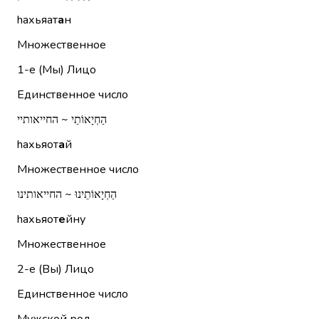
hахьяат
а
н
Множественное
1-е (Мы)
Лицо
Единственное число
הַחְיָאוֹתַי ~ החייאותיי
hахьяот
а
й
Множественное число
הַחְיָאוֹתֵינוּ ~ החייאותינו
hахьяот
е
йну
Множественное
2-е (Вы)
Лицо
Единственное число