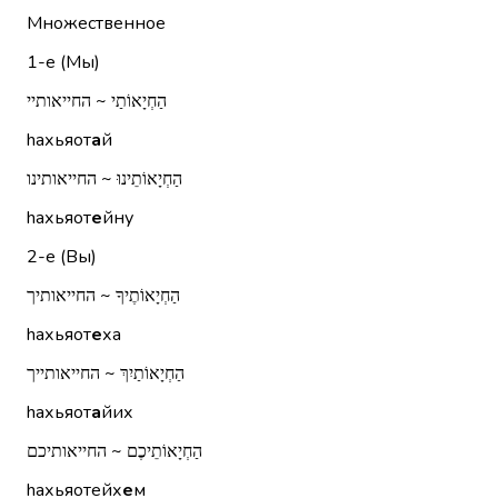
Множественное
1-е (Мы)
הַחְיָאוֹתַי ~ החייאותיי
hахьяот
а
й
הַחְיָאוֹתֵינוּ ~ החייאותינו
hахьяот
е
йну
2-е (Вы)
הַחְיָאוֹתֶיךָ ~ החייאותיך
hахьяот
е
ха
הַחְיָאוֹתַיִךְ ~ החייאותייך
hахьяот
а
йих
הַחְיָאוֹתֵיכֶם ~ החייאותיכם
hахьяотейх
е
м