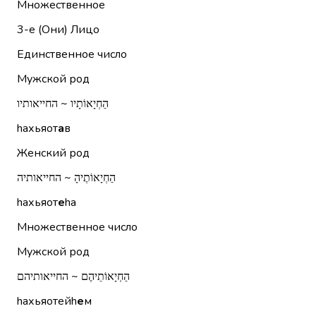
Множественное
3-е (Они)
Лицо
Единственное число
Мужской род
הַחְיָאוֹתָיו ~ החייאותיו
hахьяот
а
в
Женский род
הַחְיָאוֹתֶיהָ ~ החייאותיה
hахьяот
е
hа
Множественное число
Мужской род
הַחְיָאוֹתֵיהֶם ~ החייאותיהם
hахьяотейh
е
м