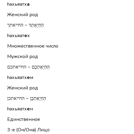
hахьяатх
а
Женский род
הַחְיָאָתֵךְ ~ החייאתך
hахьяат
е
х
Множественное число
Мужской род
הַחְיָאַתְכֶם ~ החייאתכם
hахьяатх
е
м
Женский род
הַחְיָאַתְכֶן ~ החייאתכן
hахьяатх
е
н
Единственное
3-е (Он/Она)
Лицо