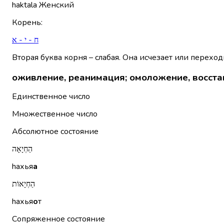
haktala
Женский
Корень
:
ח - י - א
Вторая буква корня – слабая. Она исчезает или переход
оживление, реанимация; омоложение, восста
Единственное число
Множественное число
Абсолютное состояние
הַחְיָאָה
hахья
а
הַחְיָאוֹת
hахья
о
т
Сопряженное состояние