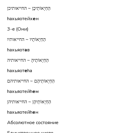
הַחְיָאוֹתֵיכֶן ~ החייאותיכן
hахьяотейх
е
н
3-е (Они)
הַחְיָאוֹתָיו ~ החייאותיו
hахьяот
а
в
הַחְיָאוֹתֶיהָ ~ החייאותיה
hахьяот
е
hа
הַחְיָאוֹתֵיהֶם ~ החייאותיהם
hахьяотейh
е
м
הַחְיָאוֹתֵיהֶן ~ החייאותיהן
hахьяотейh
е
н
Абсолютное состояние