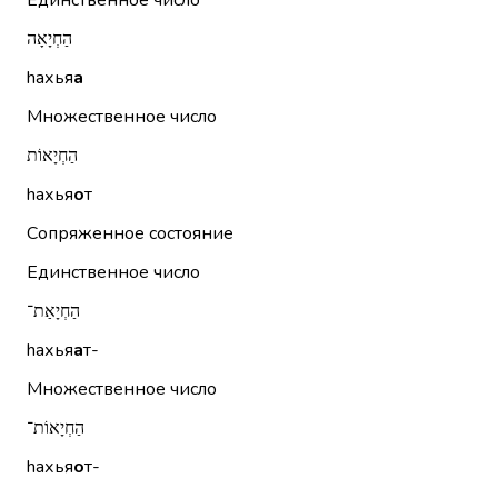
Единственное число
הַחְיָאָה
hахья
а
Множественное число
הַחְיָאוֹת
hахья
о
т
Сопряженное состояние
Единственное число
הַחְיָאַת־
hахья
а
т-
Множественное число
הַחְיָאוֹת־
hахья
о
т-