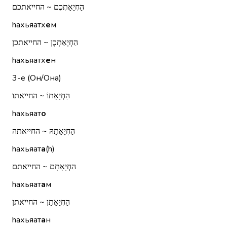
הַחְיָאַתְכֶם ~ החייאתכם
hахьяатх
е
м
הַחְיָאַתְכֶן ~ החייאתכן
hахьяатх
е
н
3-е (Он/Она)
הַחְיָאָתוֹ ~ החייאתו
hахьяат
о
הַחְיָאָתָהּ ~ החייאתה
hахьяат
а
(h)
הַחְיָאָתָם ~ החייאתם
hахьяат
а
м
הַחְיָאָתָן ~ החייאתן
hахьяат
а
н