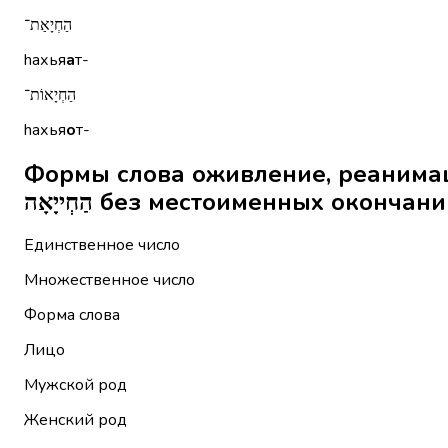
הַחְיָאַת־
hахья
а
т-
הַחְיָאוֹת־
hахья
о
т-
Формы слова оживление, реанимац
הַחְייָאָה без местоименных окончан
Единственное число
Множественное число
Форма слова
Лицо
Мужской род
Женский род