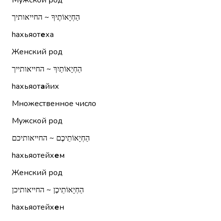
Мужской род
הַחְיָאוֹתֶיךָ ~ החייאותיך
hахьяот
е
ха
Женский род
הַחְיָאוֹתַיִךְ ~ החייאותייך
hахьяот
а
йих
Множественное число
Мужской род
הַחְיָאוֹתֵיכֶם ~ החייאותיכם
hахьяотейх
е
м
Женский род
הַחְיָאוֹתֵיכֶן ~ החייאותיכן
hахьяотейх
е
н