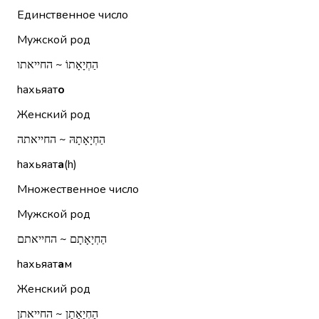
Единственное число
Мужской род
הַחְיָאָתוֹ ~ החייאתו
hахьяат
о
Женский род
הַחְיָאָתָהּ ~ החייאתה
hахьяат
а
(h)
Множественное число
Мужской род
הַחְיָאָתָם ~ החייאתם
hахьяат
а
м
Женский род
הַחְיָאָתָן ~ החייאתן