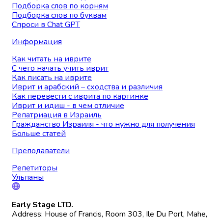
Подборка слов по корням
Подборка слов по буквам
Спроси в Chat GPT
Информация
Как читать на иврите
С чего начать учить иврит
Как писать на иврите
Иврит и арабский – сходства и различия
Как перевести с иврита по картинке
Иврит и идиш - в чем отличие
Репатриация в Израиль
Гражданство Израиля - что нужно для получения
Больше статей
Преподаватели
Репетиторы
Ульпаны
Early Stage LTD.
Address: House of Francis, Room 303, Ile Du Port, Mahe,