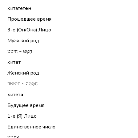
хитатет
е
н
Прошедшее время
3-е (Он/Она)
Лицо
Мужской род
חִטֵּט ~ חיטט
хит
е
т
Женский род
חִטְּטָה ~ חיטטה
хитет
а
Будущее время
1-е (Я)
Лицо
Единственное число
אֲחַטֵּט