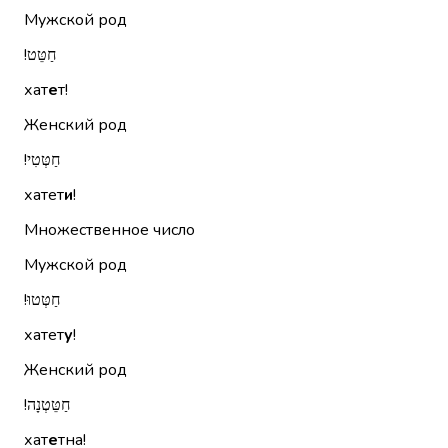
Мужской род
חַטֵּט!‏
хат
е
т!
Женский род
חַטְּטִי!‏
хатет
и
!
Множественное число
Мужской род
חַטְּטוּ!‏
хатет
у
!
Женский род
חַטֵּטְנָה!‏
хат
е
тна!