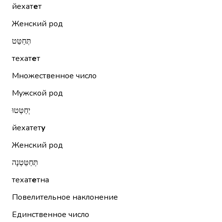
йехат
е
т
Женский род
תְּחַטֵּט
техат
е
т
Множественное число
Мужской род
יְחַטְּטוּ
йехатет
у
Женский род
תְּחַטֵּטְנָה
техат
е
тна
Повелительное наклонение
Единственное число