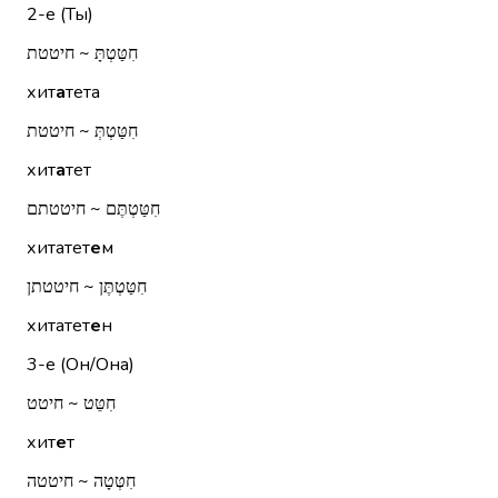
2-е (Ты)
חִטַּטְתָּ ~ חיטטת
хит
а
тета
חִטַּטְתְּ ~ חיטטת
хит
а
тет
חִטַּטְתֶּם ~ חיטטתם
хитатет
е
м
חִטַּטְתֶּן ~ חיטטתן
хитатет
е
н
3-е (Он/Она)
חִטֵּט ~ חיטט
хит
е
т
חִטְּטָה ~ חיטטה