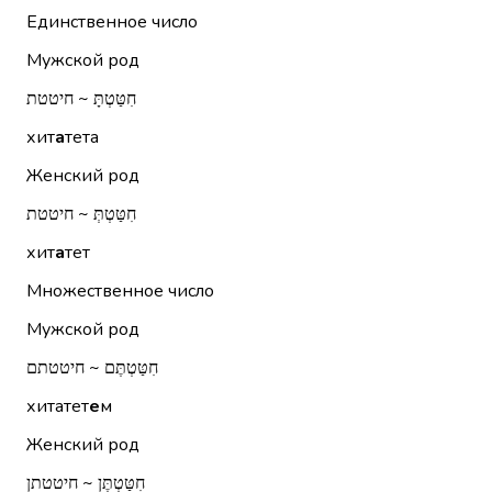
Единственное число
Мужской род
חִטַּטְתָּ ~ חיטטת
хит
а
тета
Женский род
חִטַּטְתְּ ~ חיטטת
хит
а
тет
Множественное число
Мужской род
חִטַּטְתֶּם ~ חיטטתם
хитатет
е
м
Женский род
חִטַּטְתֶּן ~ חיטטתן