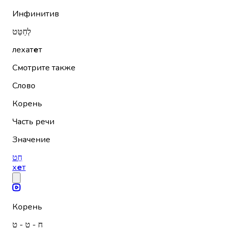
Инфинитив
לְחַטֵּט
лехат
е
т
Смотрите также
Слово
Корень
Часть речи
Значение
חֶט
х
е
т
Корень
ח - ט - ט