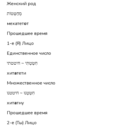
Женский род
מְחַטְּטוֹת
мехатет
о
т
Прошедшее время
1-е (Я)
Лицо
Единственное число
חִטַּטְתִּי ~ חיטטתי
хит
а
тети
Множественное число
חִטַּטְנוּ ~ חיטטנו
хит
а
тну
Прошедшее время
2-е (Ты)
Лицо