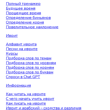
Полный тренажер
Будущее время
Прошедшее время
Определение биньянов
Определение корня
Повелительное наклонение
Иврит
Алфавит иврита
Песни на иврите
Курсы
Подборка слов по темам
Подборка слов по уровням
Подборка слов по корням
Подборка слов по буквам
Спроси в Chat GPT
Информация
Как читать на иврите
С чего начать учить иврит
Как писать на иврите
Иврит и арабский – сходства и различия