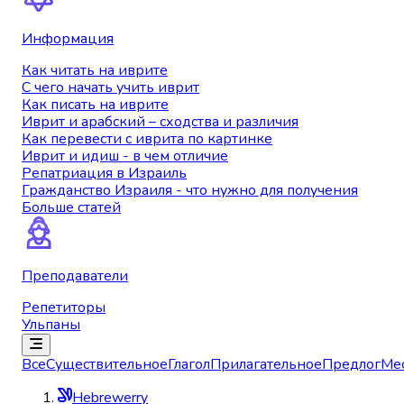
Информация
Как читать на иврите
С чего начать учить иврит
Как писать на иврите
Иврит и арабский – сходства и различия
Как перевести с иврита по картинке
Иврит и идиш - в чем отличие
Репатриация в Израиль
Гражданство Израиля - что нужно для получения
Больше статей
Преподаватели
Репетиторы
Ульпаны
Все
Существительное
Глагол
Прилагательное
Предлог
Ме
Hebrewerry