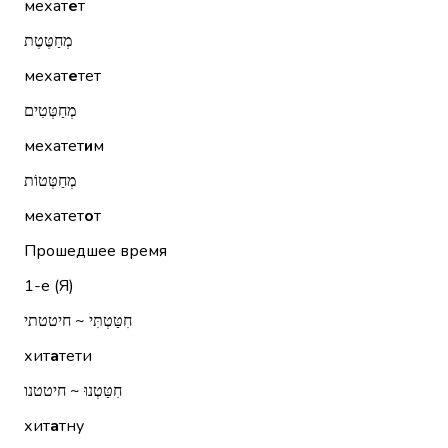
мехат
е
т
מְחַטֶּטֶת
мехат
е
тет
מְחַטְּטִים
мехатет
и
м
מְחַטְּטוֹת
мехатет
о
т
Прошедшее время
1-е (Я)
חִטַּטְתִּי ~ חיטטתי
хит
а
тети
חִטַּטְנוּ ~ חיטטנו
хит
а
тну