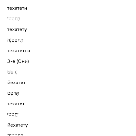
техатет
и
תְּחַטְּטוּ
техатет
у
תְּחַטֵּטְנָה
техат
е
тна
3-е (Они)
יְחַטֵּט
йехат
е
т
תְּחַטֵּט
техат
е
т
יְחַטְּטוּ
йехатет
у
תְּחַטֵּטְנָה