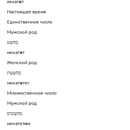
лехат
е
т
Настоящее время
Единственное число
Мужской род
מְחַטֵּט
мехат
е
т
Женский род
מְחַטֶּטֶת
мехат
е
тет
Множественное число
Мужской род
מְחַטְּטִים
мехатет
и
м