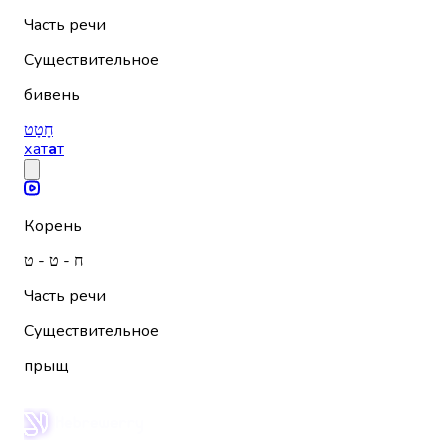
Часть речи
Существительное
бивень
חָטָט
хат
а
т
Корень
ח - ט - ט
Часть речи
Существительное
прыщ