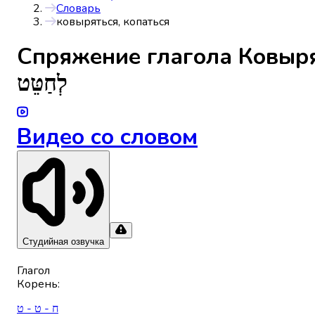
Словарь
ковыряться, копаться
Спряжениe глагола
Ковыря
לְחַטֵּט
Видео со словом
Студийная озвучка
Глагол
Корень
:
ח - ט - ט