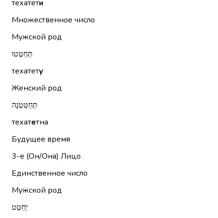
техатет
и
Множественное число
Мужской род
תְּחַטְּטוּ
техатет
у
Женский род
תְּחַטֵּטְנָה
техат
е
тна
Будущее время
3-е (Он/Она)
Лицо
Единственное число
Мужской род
יְחַטֵּט