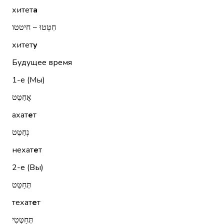
хитет
а
חִטְּטוּ ~ חיטטו
хитет
у
Будущее время
1-е (Мы)
אֲחַטֵּט
ахат
е
т
נְחַטֵּט
нехат
е
т
2-е (Вы)
תְּחַטֵּט
техат
е
т
תְּחַטְּטִי