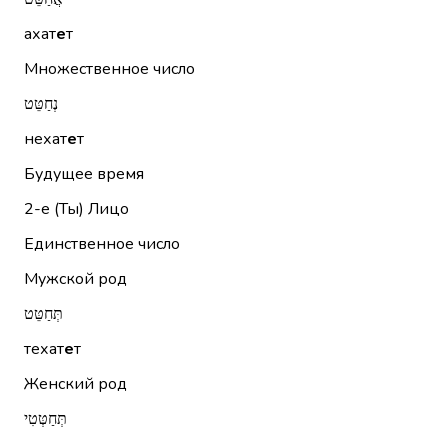
ахат
е
т
Множественное число
נְחַטֵּט
нехат
е
т
Будущее время
2-е (Ты)
Лицо
Единственное число
Мужской род
תְּחַטֵּט
техат
е
т
Женский род
תְּחַטְּטִי