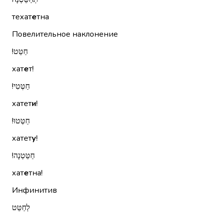
техат
е
тна
Повелительное наклонение
חַטֵּט!‏
хат
е
т!
חַטְּטִי!‏
хатет
и
!
חַטְּטוּ!‏
хатет
у
!
חַטֵּטְנָה!‏
хат
е
тна!
Инфинитив
לְחַטֵּט