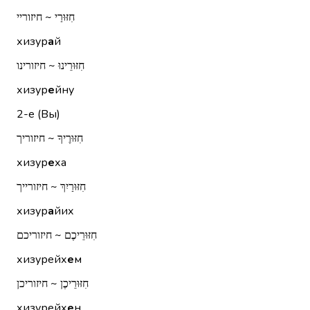
חִזּוּרַי ~ חיזוריי
хизур
а
й
חִזּוּרֵינוּ ~ חיזורינו
хизур
е
йну
2-е (Вы)
חִזּוּרֶיךָ ~ חיזוריך
хизур
е
ха
חִזּוּרַיִךְ ~ חיזורייך
хизур
а
йих
חִזּוּרֵיכֶם ~ חיזוריכם
хизурейх
е
м
חִזּוּרֵיכֶן ~ חיזוריכן
хизурейх
е
н