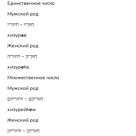
Единственное число
Мужской род
חִזּוּרָיו ~ חיזוריו
хизур
а
в
Женский род
חִזּוּרֶיהָ ~ חיזוריה
хизур
е
hа
Множественное число
Мужской род
חִזּוּרֵיהֶם ~ חיזוריהם
хизурейh
е
м
Женский род
חִזּוּרֵיהֶן ~ חיזוריהן