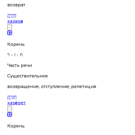
возврат
חֲזָרָה
хазар
а
Корень
ח - ז - ר
Часть речи
Существительное
возвращение, отступление; репетиция
חַזֶּרֶת
хаз
е
рет
Корень