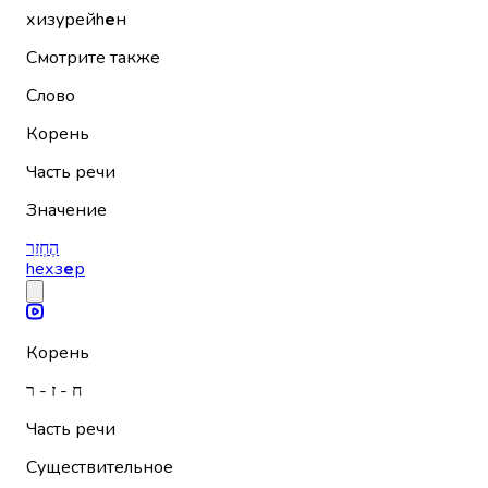
хизурейh
е
н
Смотрите также
Слово
Корень
Часть речи
Значение
הֶחְזֵר
hехз
е
р
Корень
ח - ז - ר
Часть речи
Существительное