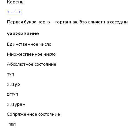
Корень
:
ח - ז - ר
Первая буква корня – гортанная. Это влияет на соседни
ухаживание
Единственное число
Множественное число
Абсолютное состояние
חִזּוּר
хиз
у
р
חִזּוּרִים
хизур
и
м
Сопряженное состояние
חִזּוּר־