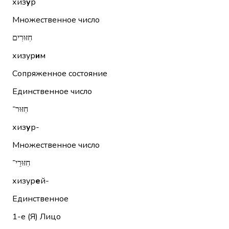
хиз
у
р
Множественное число
חִזּוּרִים
хизур
и
м
Сопряженное состояние
Единственное число
חִזּוּר־
хиз
у
р-
Множественное число
חִזּוּרֵי־
хизур
е
й-
Единственное
1-е (Я)
Лицо