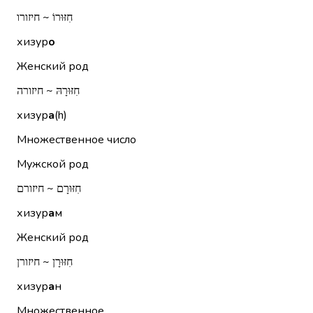
חִזּוּרוֹ ~ חיזורו
хизур
о
Женский род
חִזּוּרָהּ ~ חיזורה
хизур
а
(h)
Множественное число
Мужской род
חִזּוּרָם ~ חיזורם
хизур
а
м
Женский род
חִזּוּרָן ~ חיזורן
хизур
а
н
Множественное