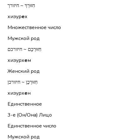
חִזּוּרֵךְ ~ חיזורך
хизур
е
х
Множественное число
Мужской род
חִזּוּרְכֶם ~ חיזורכם
хизурх
е
м
Женский род
חִזּוּרְכֶן ~ חיזורכן
хизурх
е
н
Единственное
3-е (Он/Она)
Лицо
Единственное число
Мужской род