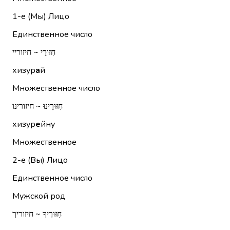
1-е (Мы)
Лицо
Единственное число
חִזּוּרַי ~ חיזוריי
хизур
а
й
Множественное число
חִזּוּרֵינוּ ~ חיזורינו
хизур
е
йну
Множественное
2-е (Вы)
Лицо
Единственное число
Мужской род
חִזּוּרֶיךָ ~ חיזוריך