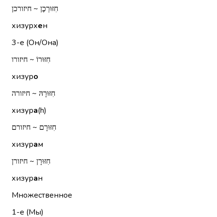
חִזּוּרְכֶן ~ חיזורכן
хизурх
е
н
3-е (Он/Она)
חִזּוּרוֹ ~ חיזורו
хизур
о
חִזּוּרָהּ ~ חיזורה
хизур
а
(h)
חִזּוּרָם ~ חיזורם
хизур
а
м
חִזּוּרָן ~ חיזורן
хизур
а
н
Множественное
1-е (Мы)