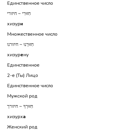
Единственное число
חִזּוּרִי ~ חיזורי
хизур
и
Множественное число
חִזּוּרֵנוּ ~ חיזורנו
хизур
е
ну
Единственное
2-е (Ты)
Лицо
Единственное число
Мужской род
חִזּוּרְךָ ~ חיזורך
хизурх
а
Женский род