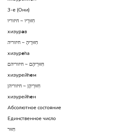
3-е (Они)
חִזּוּרָיו ~ חיזוריו
хизур
а
в
חִזּוּרֶיהָ ~ חיזוריה
хизур
е
hа
חִזּוּרֵיהֶם ~ חיזוריהם
хизурейh
е
м
חִזּוּרֵיהֶן ~ חיזוריהן
хизурейh
е
н
Абсолютное состояние
Единственное число
חִזּוּר