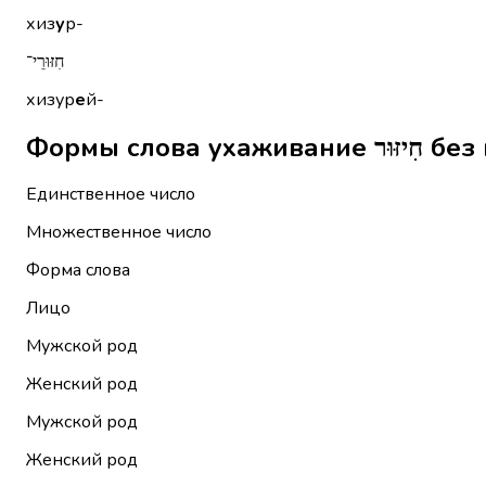
хиз
у
р-
חִזּוּרֵי־
хизур
е
й-
Формы сло
Единственное число
Множественное число
Форма слова
Лицо
Мужской род
Женский род
Мужской род
Женский род