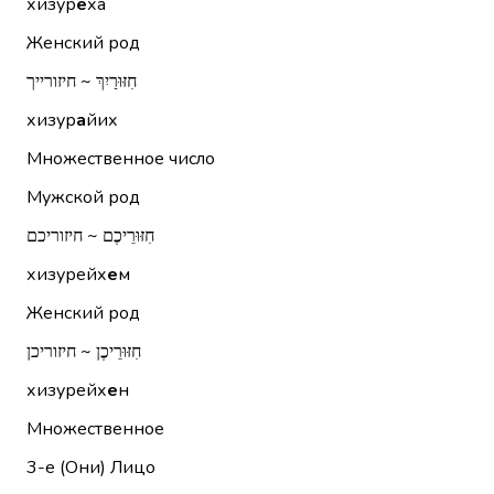
хизур
е
ха
Женский род
חִזּוּרַיִךְ ~ חיזורייך
хизур
а
йих
Множественное число
Мужской род
חִזּוּרֵיכֶם ~ חיזוריכם
хизурейх
е
м
Женский род
חִזּוּרֵיכֶן ~ חיזוריכן
хизурейх
е
н
Множественное
3-е (Они)
Лицо