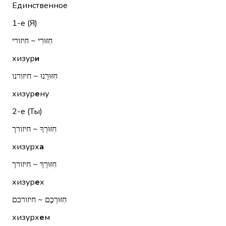
Единственное
1-е (Я)
חִזּוּרִי ~ חיזורי
хизур
и
חִזּוּרֵנוּ ~ חיזורנו
хизур
е
ну
2-е (Ты)
חִזּוּרְךָ ~ חיזורך
хизурх
а
חִזּוּרֵךְ ~ חיזורך
хизур
е
х
חִזּוּרְכֶם ~ חיזורכם
хизурх
е
м