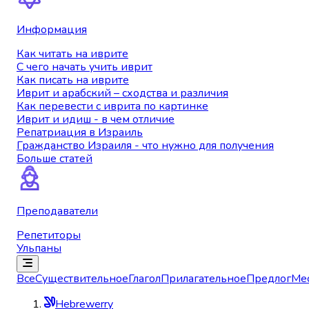
Информация
Как читать на иврите
С чего начать учить иврит
Как писать на иврите
Иврит и арабский – сходства и различия
Как перевести с иврита по картинке
Иврит и идиш - в чем отличие
Репатриация в Израиль
Гражданство Израиля - что нужно для получения
Больше статей
Преподаватели
Репетиторы
Ульпаны
Все
Существительное
Глагол
Прилагательное
Предлог
Ме
Hebrewerry