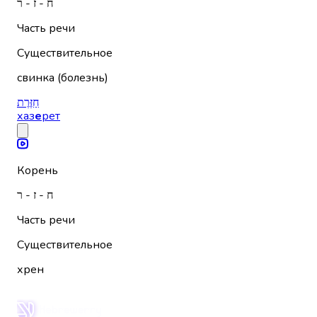
ח - ז - ר
Часть речи
Существительное
свинка (болезнь)
חַזֶּרֶת
хаз
е
рет
Корень
ח - ז - ר
Часть речи
Существительное
хрен