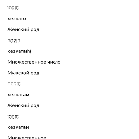
חֶזְקָתוֹ
хезкат
о
Женский род
חֶזְקָתָהּ
хезкат
а
(h)
Множественное число
Мужской род
חֶזְקָתָם
хезкат
а
м
Женский род
חֶזְקָתָן
хезкат
а
н
Множественное