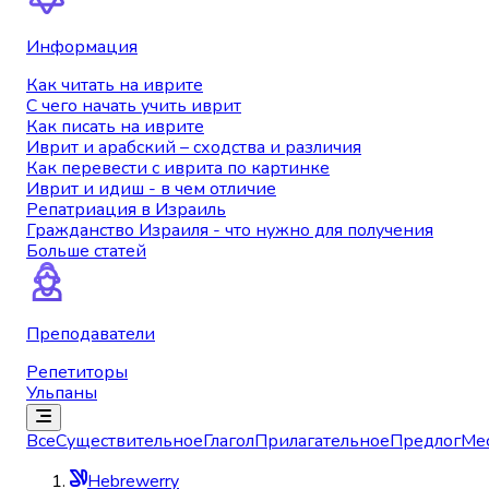
Информация
Как читать на иврите
С чего начать учить иврит
Как писать на иврите
Иврит и арабский – сходства и различия
Как перевести с иврита по картинке
Иврит и идиш - в чем отличие
Репатриация в Израиль
Гражданство Израиля - что нужно для получения
Больше статей
Преподаватели
Репетиторы
Ульпаны
Все
Существительное
Глагол
Прилагательное
Предлог
Ме
Hebrewerry