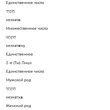
Единственное число
חֶזְקָתִי
хезкат
и
Множественное число
חֶזְקָתֵנוּ
хезкат
е
ну
Единственное
2-е (Ты)
Лицо
Единственное число
Мужской род
חֶזְקָתְךָ
хезкатх
а
Женский род