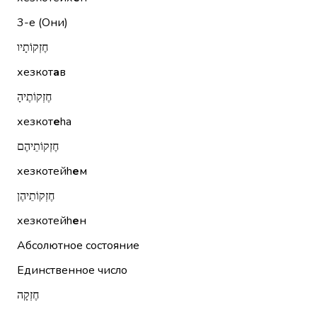
3-е (Они)
חֶזְקוֹתָיו
хезкот
а
в
חֶזְקוֹתֶיהָ
хезкот
е
hа
חֶזְקוֹתֵיהֶם
хезкотейh
е
м
חֶזְקוֹתֵיהֶן
хезкотейh
е
н
Абсолютное состояние
Единственное число
חֶזְקָה