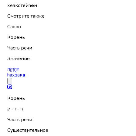
хезкотейh
е
н
Смотрите также
Слово
Корень
Часть речи
Значение
הַחְזָקָה
hахзак
а
Корень
ח - ז - ק
Часть речи
Существительное