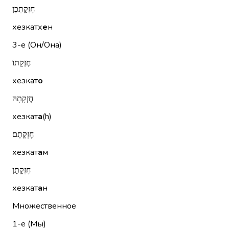
חֶזְקַתְכֶן
хезкатх
е
н
3-е (Он/Она)
חֶזְקָתוֹ
хезкат
о
חֶזְקָתָהּ
хезкат
а
(h)
חֶזְקָתָם
хезкат
а
м
חֶזְקָתָן
хезкат
а
н
Множественное
1-е (Мы)