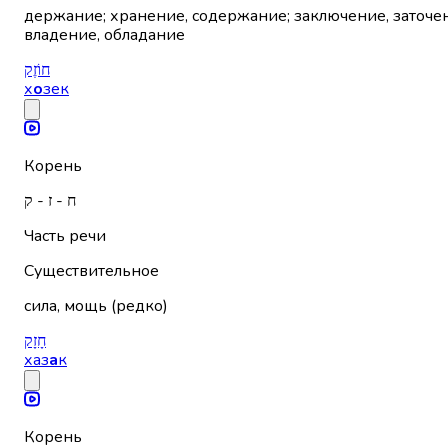
держание; хранение, содержание; заключение, заточен
владение, обладание
חוֹזֶק
х
о
зек
Корень
ח - ז - ק
Часть речи
Существительное
сила, мощь (редко)
חָזָק
хаз
а
к
Корень