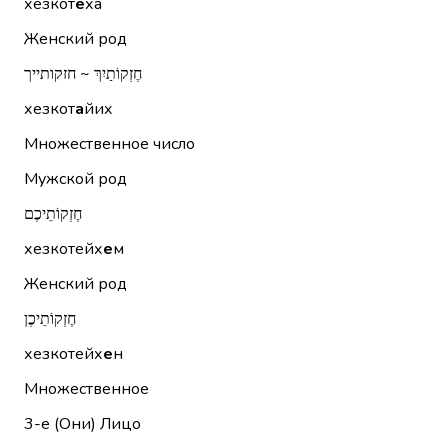
хезкот
е
ха
Женский род
חֶזְקוֹתַיִךְ ~ חזקותייך
хезкот
а
йих
Множественное число
Мужской род
חֶזְקוֹתֵיכֶם
хезкотейх
е
м
Женский род
חֶזְקוֹתֵיכֶן
хезкотейх
е
н
Множественное
3-е (Они)
Лицо