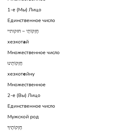
1-е (Мы)
Лицо
Единственное число
חֶזְקוֹתַי ~ חזקותיי
хезкот
а
й
Множественное число
חֶזְקוֹתֵינוּ
хезкот
е
йну
Множественное
2-е (Вы)
Лицо
Единственное число
Мужской род
חֶזְקוֹתֶיךָ