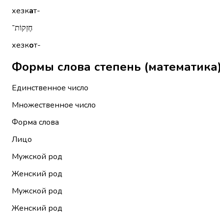
хезк
а
т-
חֶזְקוֹת־
хезк
о
т-
Единственное число
Множественное число
Форма слова
Лицо
Мужской род
Женский род
Мужской род
Женский род