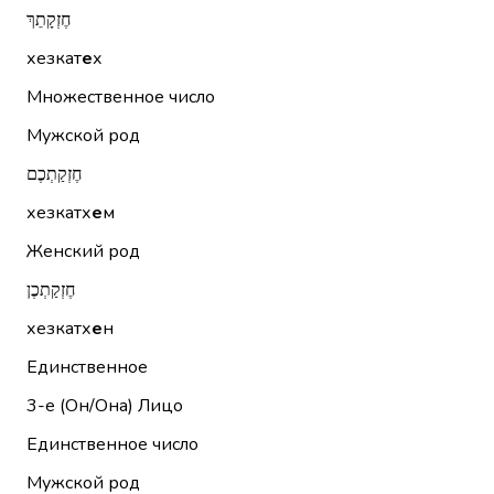
חֶזְקָתֵךְ
хезкат
е
х
Множественное число
Мужской род
חֶזְקַתְכֶם
хезкатх
е
м
Женский род
חֶזְקַתְכֶן
хезкатх
е
н
Единственное
3-е (Он/Она)
Лицо
Единственное число
Мужской род