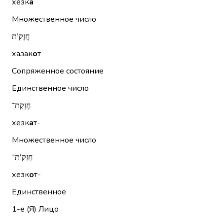
хезк
а
Множественное число
חֲזָקוֹת
хазак
о
т
Сопряженное состояние
Единственное число
חֶזְקַת־
хезк
а
т-
Множественное число
חֶזְקוֹת־
хезк
о
т-
Единственное
1-е (Я)
Лицо