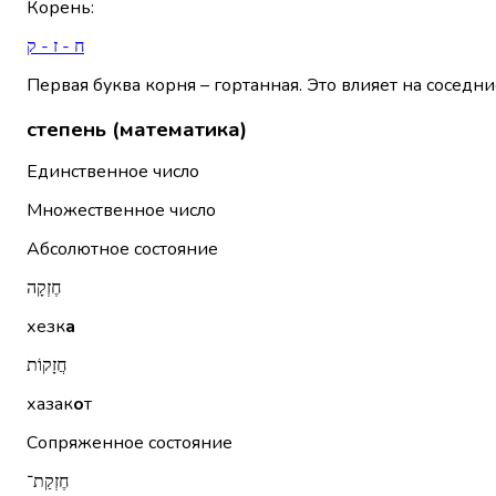
Корень
:
ח - ז - ק
Первая буква корня – гортанная. Это влияет на соседни
степень (математика)
Единственное число
Множественное число
Абсолютное состояние
חֶזְקָה
хезк
а
חֲזָקוֹת
хазак
о
т
Сопряженное состояние
חֶזְקַת־