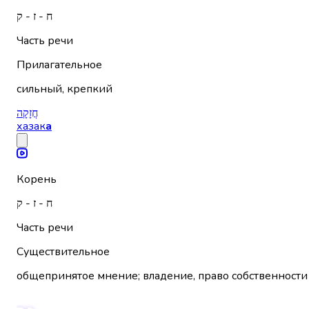
ח - ז - ק
Часть речи
Прилагательное
сильный, крепкий
חֲזָקָה
хазак
а
Корень
ח - ז - ק
Часть речи
Существительное
общепринятое мнение; владение, право собственности