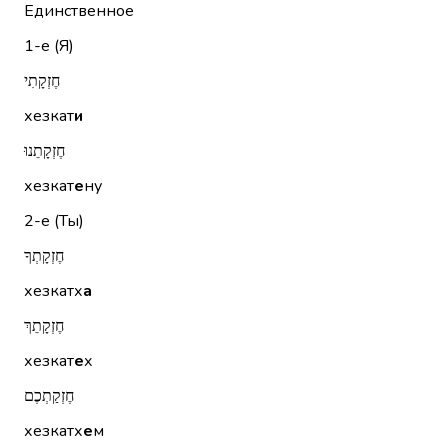
Единственное
1-е (Я)
חֶזְקָתִי
хезкат
и
חֶזְקָתֵנוּ
хезкат
е
ну
2-е (Ты)
חֶזְקָתְךָ
хезкатх
а
חֶזְקָתֵךְ
хезкат
е
х
חֶזְקַתְכֶם
хезкатх
е
м