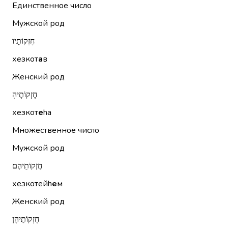
Единственное число
Мужской род
חֶזְקוֹתָיו
хезкот
а
в
Женский род
חֶזְקוֹתֶיהָ
хезкот
е
hа
Множественное число
Мужской род
חֶזְקוֹתֵיהֶם
хезкотейh
е
м
Женский род
חֶזְקוֹתֵיהֶן