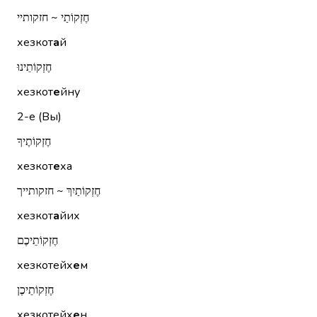
חֶזְקוֹתַי ~ חזקותיי
хезкот
а
й
חֶזְקוֹתֵינוּ
хезкот
е
йну
2-е (Вы)
חֶזְקוֹתֶיךָ
хезкот
е
ха
חֶזְקוֹתַיִךְ ~ חזקותייך
хезкот
а
йих
חֶזְקוֹתֵיכֶם
хезкотейх
е
м
חֶזְקוֹתֵיכֶן
хезкотейх
е
н