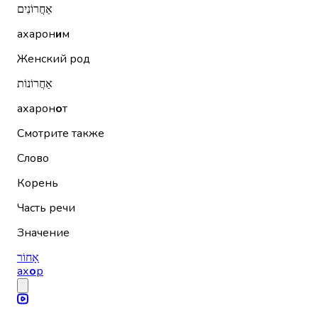
אַחֲרוֹנִים
ахарон
и
м
Женский род
אַחֲרוֹנוֹת
ахарон
о
т
Смотрите также
Слово
Корень
Часть речи
Значение
אָחוֹר
ах
о
р