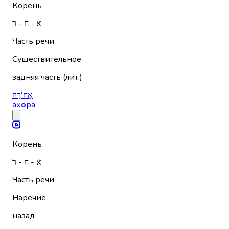
Корень
א - ח - ר
Часть речи
Существительное
задняя часть (лит.)
אָחוֹרָה
ах
о
ра
Корень
א - ח - ר
Часть речи
Наречие
назад