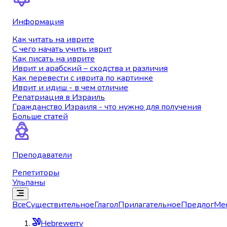
Информация
Как читать на иврите
С чего начать учить иврит
Как писать на иврите
Иврит и арабский – сходства и различия
Как перевести с иврита по картинке
Иврит и идиш - в чем отличие
Репатриация в Израиль
Гражданство Израиля - что нужно для получения
Больше статей
Преподаватели
Репетиторы
Ульпаны
Все
Существительное
Глагол
Прилагательное
Предлог
Ме
Hebrewerry