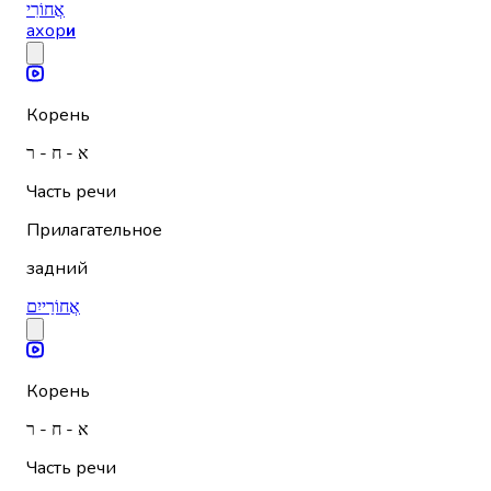
אֲחוֹרִי
ахор
и
Корень
א - ח - ר
Часть речи
Прилагательное
задний
אֲחוֹרַייִם
Корень
א - ח - ר
Часть речи