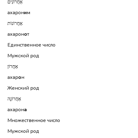
אַחֲרוֹנִים
ахарон
и
м
אַחֲרוֹנוֹת
ахарон
о
т
Единственное число
Мужской род
אַחֲרוֹן
ахар
о
н
Женский род
אַחֲרוֹנָה
ахарон
а
Множественное число
Мужской род