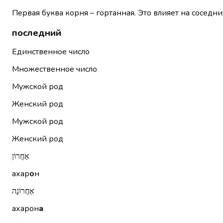
Первая буква корня – гортанная. Это влияет на соседни
последний
Единственное число
Множественное число
Мужской род
Женский род
Мужской род
Женский род
אַחֲרוֹן
ахар
о
н
אַחֲרוֹנָה
ахарон
а