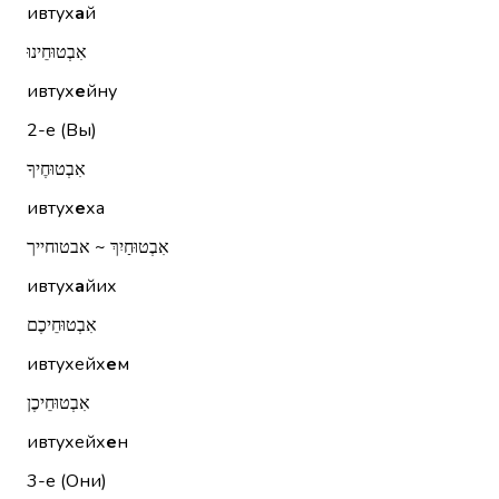
ивтух
а
й
אִבְטוּחֵינוּ
ивтух
е
йну
2-е (Вы)
אִבְטוּחֶיךָ
ивтух
е
ха
אִבְטוּחַיִךְ ~ אבטוחייך
ивтух
а
йих
אִבְטוּחֵיכֶם
ивтухейх
е
м
אִבְטוּחֵיכֶן
ивтухейх
е
н
3-е (Они)