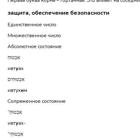
Первая буква корня – гортанная. Это влияет на соседни
защита, обеспечение безопасности
Единственное число
Множественное число
Абсолютное состояние
אִבְטוּחַ
ивт
у
ах
אִבְטוּחִים
ивтух
и
м
Сопряженное состояние
אִבְטוּחַ־
ивт
у
ах-
אִבְטוּחֵי־