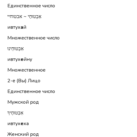
Единственное число
אִבְטוּחַי ~ אבטוחיי
ивтух
а
й
Множественное число
אִבְטוּחֵינוּ
ивтух
е
йну
Множественное
2-е (Вы)
Лицо
Единственное число
Мужской род
אִבְטוּחֶיךָ
ивтух
е
ха
Женский род