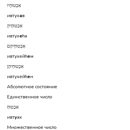
אִבְטוּחָיו
ивтух
а
в
אִבְטוּחֶיהָ
ивтух
е
hа
אִבְטוּחֵיהֶם
ивтухейh
е
м
אִבְטוּחֵיהֶן
ивтухейh
е
н
Абсолютное состояние
Единственное число
אִבְטוּחַ
ивт
у
ах
Множественное число