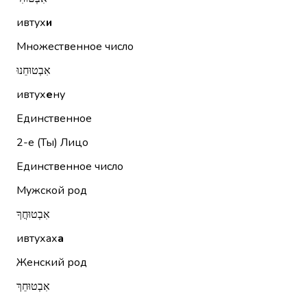
ивтух
и
Множественное число
אִבְטוּחֵנוּ
ивтух
е
ну
Единственное
2-е (Ты)
Лицо
Единственное число
Мужской род
אִבְטוּחֲךָ
ивтухах
а
Женский род
אִבְטוּחֵךְ