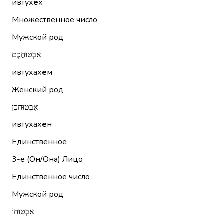
ивтух
е
х
Множественное число
Мужской род
אִבְטוּחֲכֶם
ивтухах
е
м
Женский род
אִבְטוּחֲכֶן
ивтухах
е
н
Единственное
3-е (Он/Она)
Лицо
Единственное число
Мужской род
אִבְטוּחוֹ