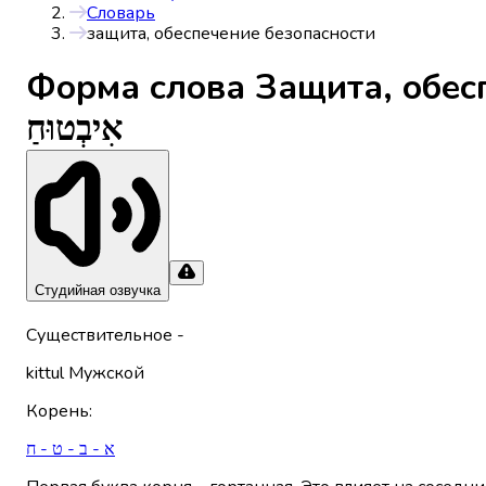
Словарь
защита, обеспечение безопасности
Форма слова
Защита, обес
אִיבְטוּחַ
Студийная озвучка
Существительное
-
kittul
Мужской
Корень
:
א - ב - ט - ח