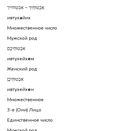
אִבְטוּחַיִךְ ~ אבטוחייך
ивтух
а
йих
Множественное число
Мужской род
אִבְטוּחֵיכֶם
ивтухейх
е
м
Женский род
אִבְטוּחֵיכֶן
ивтухейх
е
н
Множественное
3-е (Они)
Лицо
Единственное число
Мужской род