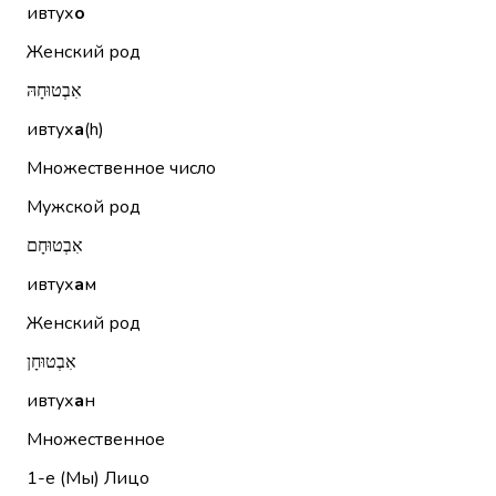
ивтух
о
Женский род
אִבְטוּחָהּ
ивтух
а
(h)
Множественное число
Мужской род
אִבְטוּחָם
ивтух
а
м
Женский род
אִבְטוּחָן
ивтух
а
н
Множественное
1-е (Мы)
Лицо