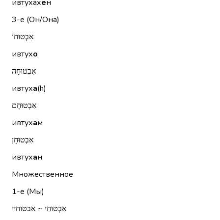
ивтухах
е
н
3-е (Он/Она)
אִבְטוּחוֹ
ивтух
о
אִבְטוּחָהּ
ивтух
а
(h)
אִבְטוּחָם
ивтух
а
м
אִבְטוּחָן
ивтух
а
н
Множественное
1-е (Мы)
אִבְטוּחַי ~ אבטוחיי