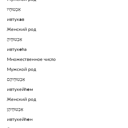
אִבְטוּחָיו
ивтух
а
в
Женский род
אִבְטוּחֶיהָ
ивтух
е
hа
Множественное число
Мужской род
אִבְטוּחֵיהֶם
ивтухейh
е
м
Женский род
אִבְטוּחֵיהֶן
ивтухейh
е
н