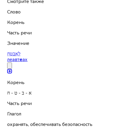
Смотрите также
Слово
Корень
Часть речи
Значение
לְאַבְטֵחַ
леавт
е
ах
Корень
א - ב - ט - ח
Часть речи
Глагол
охранять, обеспечивать безопасность