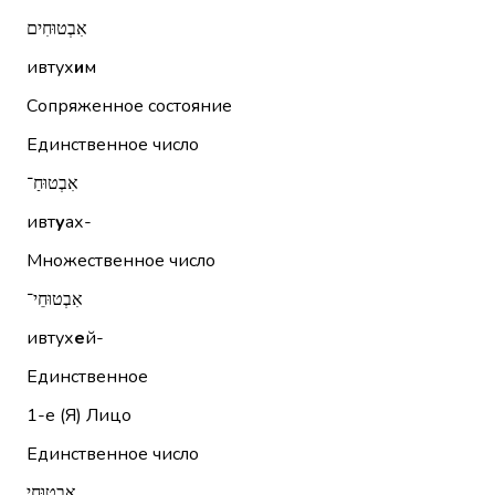
אִבְטוּחִים
ивтух
и
м
Сопряженное состояние
Единственное число
אִבְטוּחַ־
ивт
у
ах-
Множественное число
אִבְטוּחֵי־
ивтух
е
й-
Единственное
1-е (Я)
Лицо
Единственное число
אִבְטוּחִי