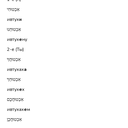
אִבְטוּחִי
ивтух
и
אִבְטוּחֵנוּ
ивтух
е
ну
2-е (Ты)
אִבְטוּחֲךָ
ивтухах
а
אִבְטוּחֵךְ
ивтух
е
х
אִבְטוּחֲכֶם
ивтухах
е
м
אִבְטוּחֲכֶן