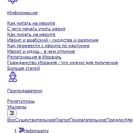
Информация
Как читать на иврите
С чего начать учить иврит
Как писать на иврите
Иврит и арабский – сходства и различия
Как перевести с иврита по картинке
Иврит и идиш - в чем отличие
Репатриация в Израиль
Гражданство Израиля - что нужно для получения
Больше статей
Преподаватели
Репетиторы
Ульпаны
Все
Существительное
Глагол
Прилагательное
Предлог
Ме
Hebrewerry