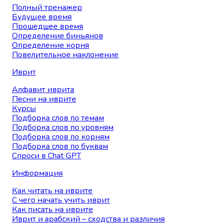
Полный тренажер
Будущее время
Прошедшее время
Определение биньянов
Определение корня
Повелительное наклонение
Иврит
Алфавит иврита
Песни на иврите
Курсы
Подборка слов по темам
Подборка слов по уровням
Подборка слов по корням
Подборка слов по буквам
Спроси в Chat GPT
Информация
Как читать на иврите
С чего начать учить иврит
Как писать на иврите
Иврит и арабский – сходства и различия