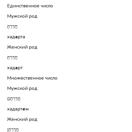
Единственное число
Мужской род
חָדַרְתָּ
хад
а
рта
Женский род
חָדַרְתְּ
хад
а
рт
Множественное число
Мужской род
חֲדַרְתֶּם
хадарт
е
м
Женский род
חֲדַרְתֶּן