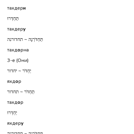
тахдер
и
תַּחְדְּרוּ
тахдер
у
תַּחְדֹּרְנָה ~ תחדורנה
тахд
о
рна
3-е (Они)
יַחְדֹּר ~ יחדור
яхд
о
р
תַּחְדֹּר ~ תחדור
тахд
о
р
יַחְדְּרוּ
яхдер
у
תַּחְדֹּרְנָה ~ תחדורנה