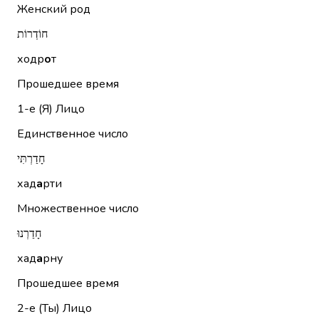
Женский род
חוֹדְרוֹת
ходр
о
т
Прошедшее время
1-е (Я)
Лицо
Единственное число
חָדַרְתִּי
хад
а
рти
Множественное число
חָדַרְנוּ
хад
а
рну
Прошедшее время
2-е (Ты)
Лицо