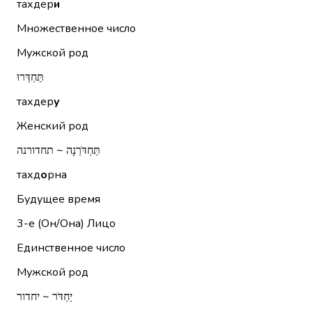
тахдер
и
Множественное число
Мужской род
תַּחְדְּרוּ
тахдер
у
Женский род
תַּחְדֹּרְנָה ~ תחדורנה
тахд
о
рна
Будущее время
3-е (Он/Она)
Лицо
Единственное число
Мужской род
יַחְדֹּר ~ יחדור