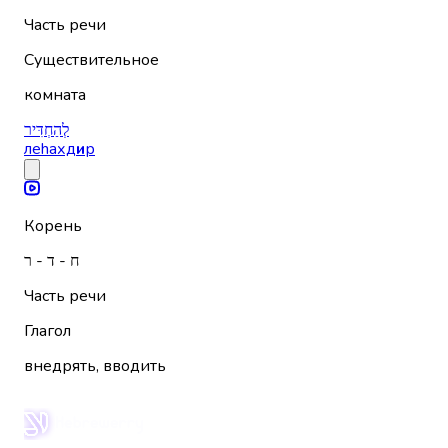
Часть речи
Существительное
комната
לְהַחְדִּיר
леhахд
и
р
Корень
ח - ד - ר
Часть речи
Глагол
внедрять, вводить