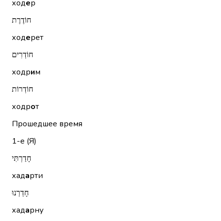
ход
е
р
חוֹדֶרֶת
ход
е
рет
חוֹדְרִים
ходр
и
м
חוֹדְרוֹת
ходр
о
т
Прошедшее время
1-е (Я)
חָדַרְתִּי
хад
а
рти
חָדַרְנוּ
хад
а
рну