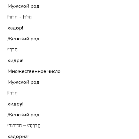
Мужской род
חֲדֹר!‏ ~ חדור!‏
хад
о
р!
Женский род
חִדְרִי!‏
хидр
и
!
Множественное число
Мужской род
חִדְרוּ!‏
хидр
у
!
Женский род
חֲדֹרְנָה!‏ ~ חדורנה!‏
хад
о
рна!