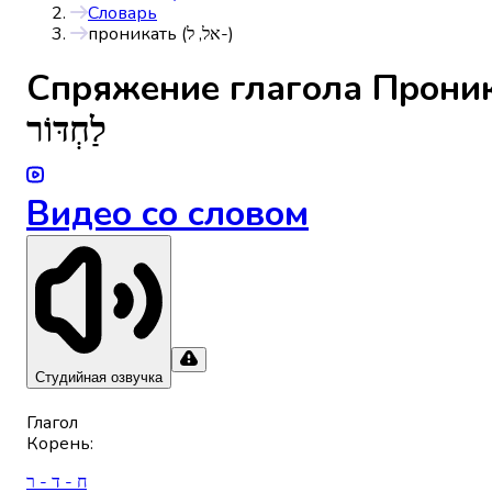
Словарь
проникать (אל, ל-)
Спряжениe глагола
לַחְדּוֹר
Видео со словом
Студийная озвучка
Глагол
Корень
:
ח - ד - ר