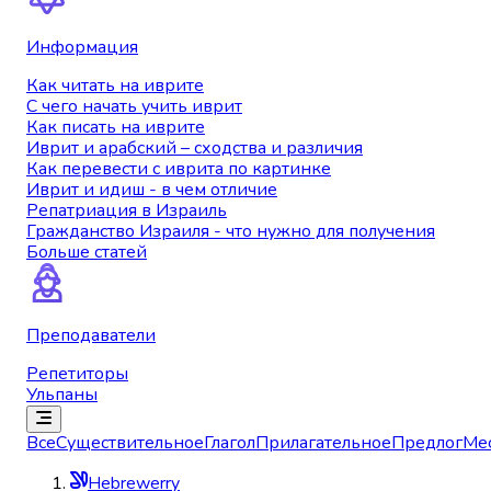
Информация
Как читать на иврите
С чего начать учить иврит
Как писать на иврите
Иврит и арабский – сходства и различия
Как перевести с иврита по картинке
Иврит и идиш - в чем отличие
Репатриация в Израиль
Гражданство Израиля - что нужно для получения
Больше статей
Преподаватели
Репетиторы
Ульпаны
Все
Существительное
Глагол
Прилагательное
Предлог
Ме
Hebrewerry