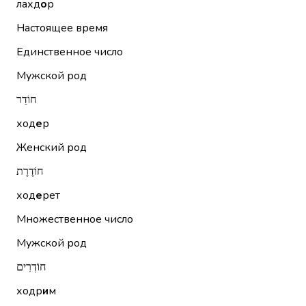
лахд
о
р
Настоящее время
Единственное число
Мужской род
חוֹדֵר
ход
е
р
Женский род
חוֹדֶרֶת
ход
е
рет
Множественное число
Мужской род
חוֹדְרִים
ходр
и
м