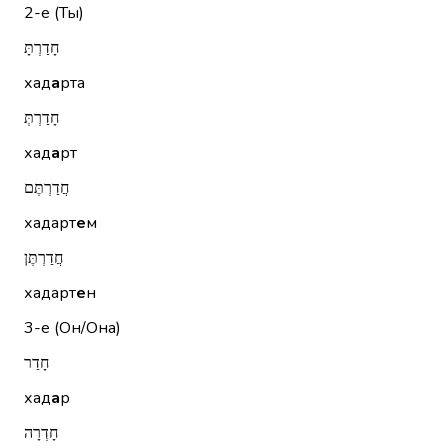
2-е (Ты)
חָדַרְתָּ
хад
а
рта
חָדַרְתְּ
хад
а
рт
חֲדַרְתֶּם
хадарт
е
м
חֲדַרְתֶּן
хадарт
е
н
3-е (Он/Она)
חָדַר
хад
а
р
חָדְרָה