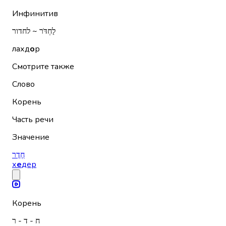
Инфинитив
לַחְדֹּר ~ לחדור
лахд
о
р
Смотрите также
Слово
Корень
Часть речи
Значение
חֶדֶר
х
е
дер
Корень
ח - ד - ר