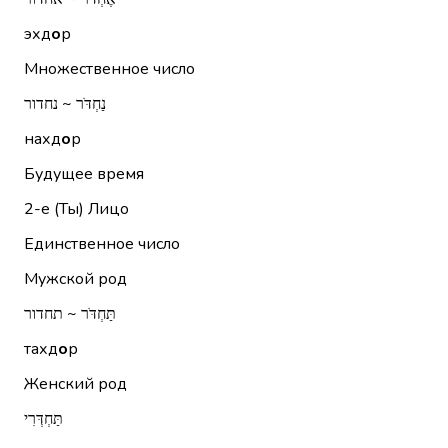
эхд
о
р
Множественное число
נַחְדֹּר ~ נחדור
нахд
о
р
Будущее время
2-е (Ты)
Лицо
Единственное число
Мужской род
תַּחְדֹּר ~ תחדור
тахд
о
р
Женский род
תַּחְדְּרִי