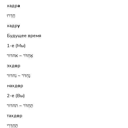
хадр
а
חָדְרוּ
хадр
у
Будущее время
1-е (Мы)
אֶחְדֹּר ~ אחדור
эхд
о
р
נַחְדֹּר ~ נחדור
нахд
о
р
2-е (Вы)
תַּחְדֹּר ~ תחדור
тахд
о
р
תַּחְדְּרִי