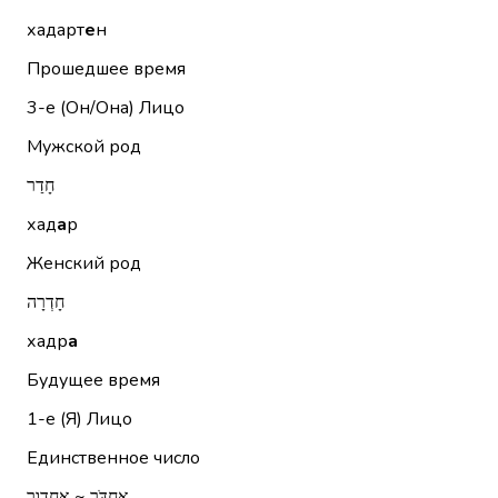
хадарт
е
н
Прошедшее время
3-е (Он/Она)
Лицо
Мужской род
חָדַר
хад
а
р
Женский род
חָדְרָה
хадр
а
Будущее время
1-е (Я)
Лицо
Единственное число
אֶחְדֹּר ~ אחדור