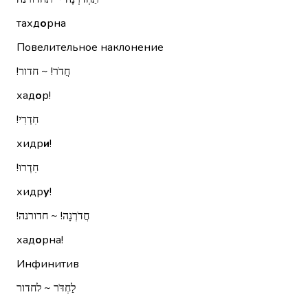
тахд
о
рна
Повелительное наклонение
חֲדֹר!‏ ~ חדור!‏
хад
о
р!
חִדְרִי!‏
хидр
и
!
חִדְרוּ!‏
хидр
у
!
חֲדֹרְנָה!‏ ~ חדורנה!‏
хад
о
рна!
Инфинитив
לַחְדֹּר ~ לחדור