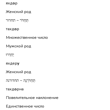
яхд
о
р
Женский род
תַּחְדֹּר ~ תחדור
тахд
о
р
Множественное число
Мужской род
יַחְדְּרוּ
яхдер
у
Женский род
תַּחְדֹּרְנָה ~ תחדורנה
тахд
о
рна
Повелительное наклонение
Единственное число