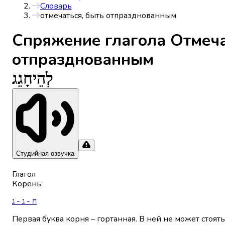
Словарь
отмечаться, быть отпразднованным
Спряжениe глагола
Отмеча
отпразднованным
לְהֵיחָגֵג
Студийная озвучка
Глагол
Корень
:
ח - ג - ג
Первая буква корня – гортанная. В ней не может стоят