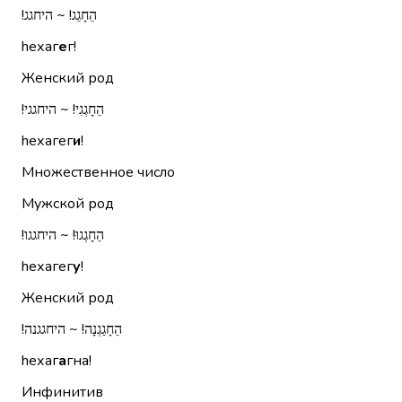
הֵחָגֵג!‏ ~ היחגג!‏
hехаг
е
г!
Женский род
הֵחָגְגִי!‏ ~ היחגגי!‏
hехагег
и
!
Множественное число
Мужской род
הֵחָגְגוּ!‏ ~ היחגגו!‏
hехагег
у
!
Женский род
הֵחָגַגְנָה!‏ ~ היחגגנה!‏
hехаг
а
гна!
Инфинитив