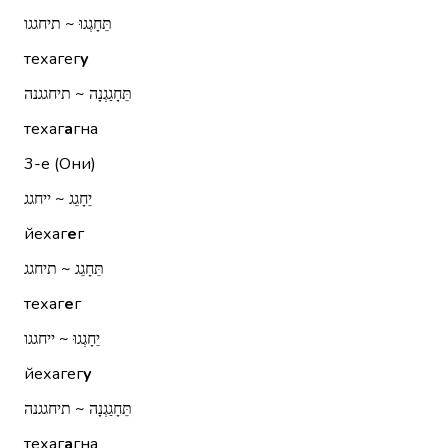
תֵּחָגְגוּ ~ תיחגגו
техагег
у
תֵּחָגַגְנָה ~ תיחגגנה
техаг
а
гна
3-е (Они)
יֵחָגֵג ~ ייחגג
йехаг
е
г
תֵּחָגֵג ~ תיחגג
техаг
е
г
יֵחָגְגוּ ~ ייחגגו
йехагег
у
תֵּחָגַגְנָה ~ תיחגגנה
техаг
а
гна