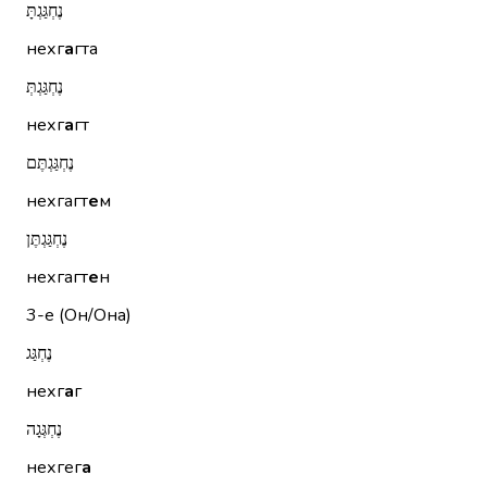
נֶחְגַּגְתָּ
нехг
а
гта
נֶחְגַּגְתְּ
нехг
а
гт
נֶחְגַּגְתֶּם
нехгагт
е
м
נֶחְגַּגְתֶּן
нехгагт
е
н
3-е (Он/Она)
נֶחְגַּג
нехг
а
г
נֶחְגְּגָה
нехгег
а