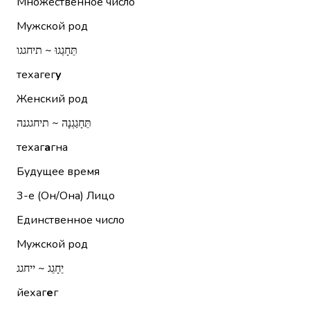
Множественное число
Мужской род
תֵּחָגְגוּ ~ תיחגגו
техагег
у
Женский род
תֵּחָגַגְנָה ~ תיחגגנה
техаг
а
гна
Будущее время
3-е (Он/Она)
Лицо
Единственное число
Мужской род
יֵחָגֵג ~ ייחגג
йехаг
е
г