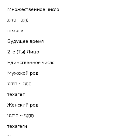
Множественное число
נֵחָגֵג ~ ניחגג
нехаг
е
г
Будущее время
2-е (Ты)
Лицо
Единственное число
Мужской род
תֵּחָגֵג ~ תיחגג
техаг
е
г
Женский род
תֵּחָגְגִי ~ תיחגגי
техагег
и