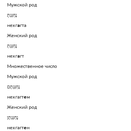
Мужской род
נֶחְגַּגְתָּ
нехг
а
гта
Женский род
נֶחְגַּגְתְּ
нехг
а
гт
Множественное число
Мужской род
נֶחְגַּגְתֶּם
нехгагт
е
м
Женский род
נֶחְגַּגְתֶּן
нехгагт
е
н