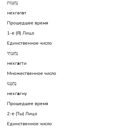
נֶחְגָּגוֹת
нехгаг
о
т
Прошедшее время
1-е (Я)
Лицо
Единственное число
נֶחְגַּגְתִּי
нехг
а
гти
Множественное число
נֶחְגַּגְנוּ
нехг
а
гну
Прошедшее время
2-е (Ты)
Лицо
Единственное число