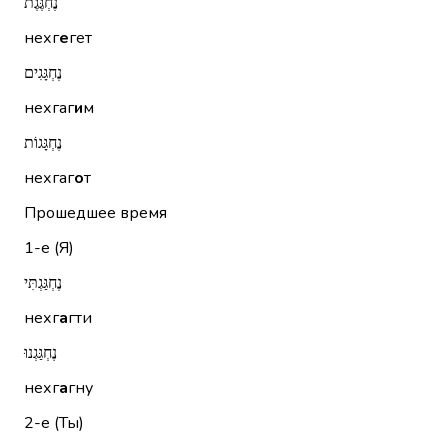
נֶחְגֶּגֶת
нехг
е
гет
נֶחְגָּגִים
нехгаг
и
м
נֶחְגָּגוֹת
нехгаг
о
т
Прошедшее время
1-е (Я)
נֶחְגַּגְתִּי
нехг
а
гти
נֶחְגַּגְנוּ
нехг
а
гну
2-е (Ты)