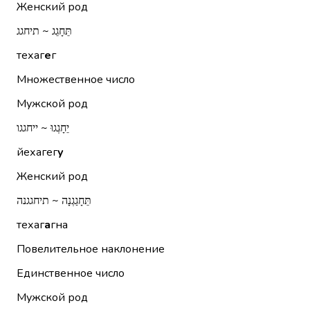
Женский род
תֵּחָגֵג ~ תיחגג
техаг
е
г
Множественное число
Мужской род
יֵחָגְגוּ ~ ייחגגו
йехагег
у
Женский род
תֵּחָגַגְנָה ~ תיחגגנה
техаг
а
гна
Повелительное наклонение
Единственное число
Мужской род