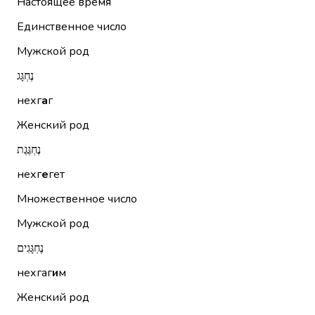
Настоящее время
Единственное число
Мужской род
נֶחְגָּג
нехг
а
г
Женский род
נֶחְגֶּגֶת
нехг
е
гет
Множественное число
Мужской род
נֶחְגָּגִים
нехгаг
и
м
Женский род