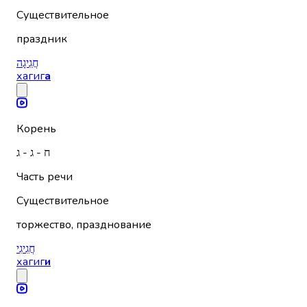
Существительное
праздник
חֲגִיגָה
хагиг
а
Корень
ח - ג - ג
Часть речи
Существительное
торжество, празднование
חֲגִיגִי
хагиг
и