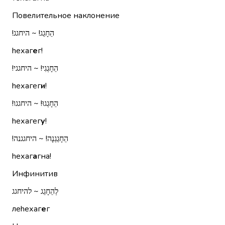
Повелительное наклонение
הֵחָגֵג!‏ ~ היחגג!‏
hехаг
е
г!
הֵחָגְגִי!‏ ~ היחגגי!‏
hехагег
и
!
הֵחָגְגוּ!‏ ~ היחגגו!‏
hехагег
у
!
הֵחָגַגְנָה!‏ ~ היחגגנה!‏
hехаг
а
гна!
Инфинитив
לְהֵחָגֵג ~ להיחגג
леhехаг
е
г