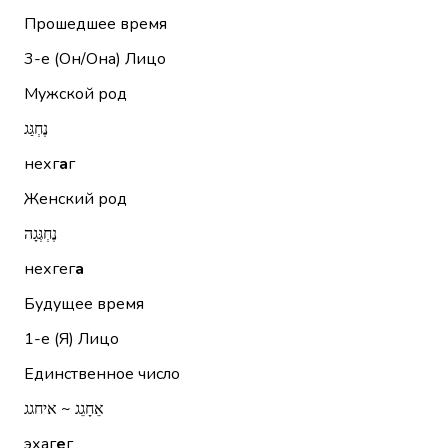
Прошедшее время
3-е (Он/Она)
Лицо
Мужской род
נֶחְגַּג
нехг
а
г
Женский род
נֶחְגְּגָה
нехгег
а
Будущее время
1-е (Я)
Лицо
Единственное число
אֵחָגֵג ~ איחגג
эхаг
е
г