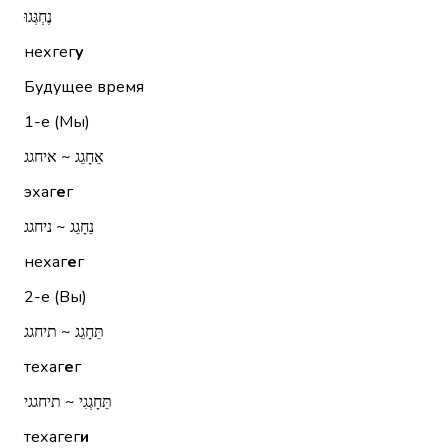
נֶחְגְּגוּ
нехгег
у
Будущее время
1-е (Мы)
אֵחָגֵג ~ איחגג
эхаг
е
г
נֵחָגֵג ~ ניחגג
нехаг
е
г
2-е (Вы)
תֵּחָגֵג ~ תיחגג
техаг
е
г
תֵּחָגְגִי ~ תיחגגי
техагег
и