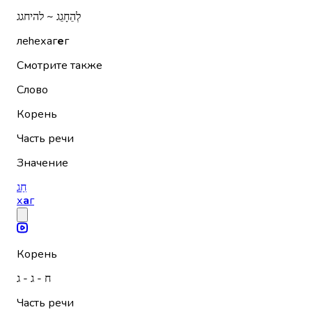
לְהֵחָגֵג ~ להיחגג
леhехаг
е
г
Смотрите также
Слово
Корень
Часть речи
Значение
חַג
х
а
г
Корень
ח - ג - ג
Часть речи