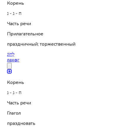
Корень
ח - ג - ג
Часть речи
Прилагательное
праздничный; торжественный
לָחוֹג
лах
о
г
Корень
ח - ג - ג
Часть речи
Глагол
праздновать