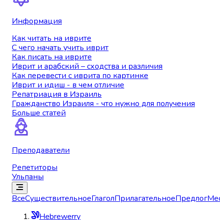
Информация
Как читать на иврите
С чего начать учить иврит
Как писать на иврите
Иврит и арабский – сходства и различия
Как перевести с иврита по картинке
Иврит и идиш - в чем отличие
Репатриация в Израиль
Гражданство Израиля - что нужно для получения
Больше статей
Преподаватели
Репетиторы
Ульпаны
Все
Существительное
Глагол
Прилагательное
Предлог
Ме
Hebrewerry