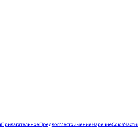
л
Прилагательное
Предлог
Местоимение
Наречие
Союз
Части