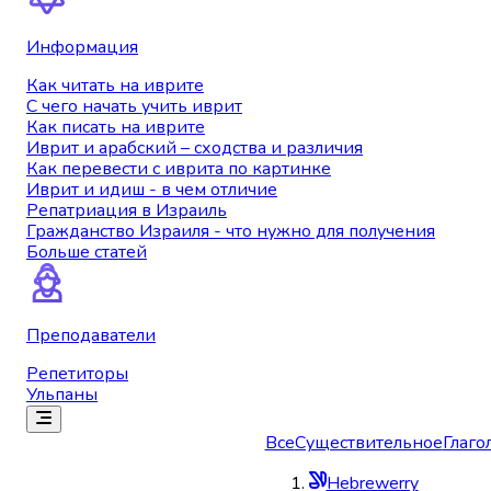
Информация
Как читать на иврите
С чего начать учить иврит
Как писать на иврите
Иврит и арабский – сходства и различия
Как перевести с иврита по картинке
Иврит и идиш - в чем отличие
Репатриация в Израиль
Гражданство Израиля - что нужно для получения
Больше статей
Преподаватели
Репетиторы
Ульпаны
Все
Существительное
Глаго
Hebrewerry