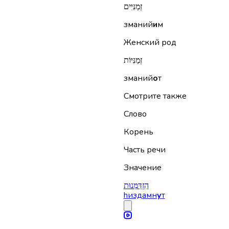
זְמַנִּיִּים
зманий
и
м
Женский род
זְמַנִּיּוֹת
зманий
о
т
Смотрите также
Слово
Корень
Часть речи
Значение
הִזְדַּמְּנוּת
hиздамн
у
т