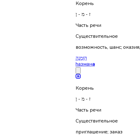
Корень
ז - מ - ן
Часть речи
Существительное
возможность, шанс; оказия
הַזְמָנָה
hазман
а
Корень
ז - מ - ן
Часть речи
Существительное
приглашение; заказ