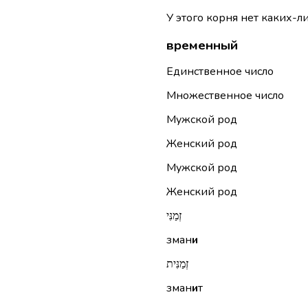
У этого корня нет каких-л
временный
Единственное число
Множественное число
Мужской род
Женский род
Мужской род
Женский род
זְמַנִּי
зман
и
זְמַנִּית
зман
и
т