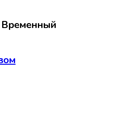
а
Временный
вом