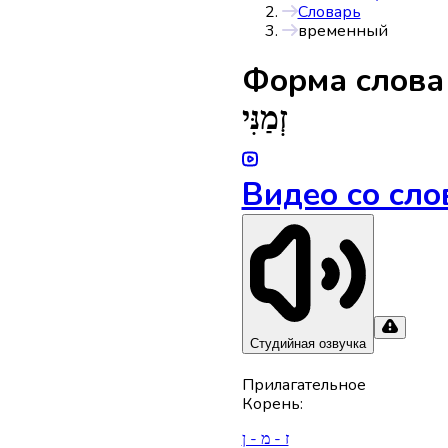
Словарь
временный
Форма слов
זְמַנִּי
Видео со сло
Студийная озвучка
Прилагательное
Корень
:
ז - מ - ן