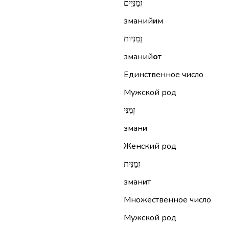
זְמַנִּיִּים
зманий
и
м
זְמַנִּיּוֹת
зманий
о
т
Единственное число
Мужской род
זְמַנִּי
зман
и
Женский род
זְמַנִּית
зман
и
т
Множественное число
Мужской род