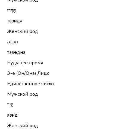
Мужской род
תָּזִידוּ
таз
и
ду
Женский род
תָּזֵדְנָה
таз
е
дна
Будущее время
3-е (Он/Она)
Лицо
Единственное число
Мужской род
יָזִיד
яз
и
д
Женский род