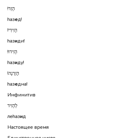
הָזֵד!‏
hаз
е
д!
הָזִידִי!‏
hаз
и
ди!
הָזִידוּ!‏
hаз
и
ду!
הָזֵדְנָה!‏
hаз
е
дна!
Инфинитив
לְהָזִיד
леhаз
и
д
Настоящее время