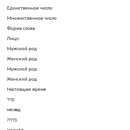
Единственное число
Множественное число
Форма слова
Лицо
Мужской род
Женский род
Мужской род
Женский род
Настоящее время
מֵזִיד
мез
и
д
מְזִידָה