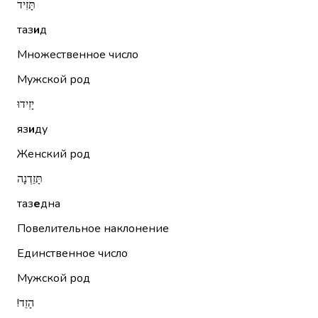
תָּזִיד
таз
и
д
Множественное число
Мужской род
יָזִידוּ
яз
и
ду
Женский род
תָּזֵדְנָה
таз
е
дна
Повелительное наклонение
Единственное число
Мужской род
הָזֵד!‏