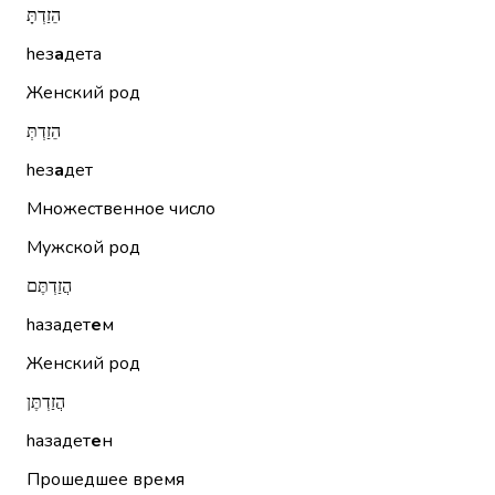
הֵזַדְתָּ
hез
а
дета
Женский род
הֵזַדְתְּ
hез
а
дет
Множественное число
Мужской род
הֲזַדְתֶּם
hазадет
е
м
Женский род
הֲזַדְתֶּן
hазадет
е
н
Прошедшее время