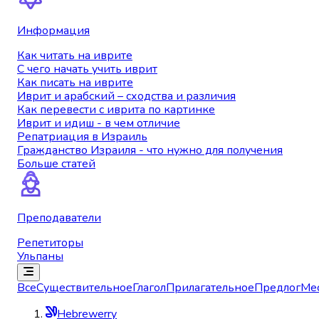
Информация
Как читать на иврите
С чего начать учить иврит
Как писать на иврите
Иврит и арабский – сходства и различия
Как перевести с иврита по картинке
Иврит и идиш - в чем отличие
Репатриация в Израиль
Гражданство Израиля - что нужно для получения
Больше статей
Преподаватели
Репетиторы
Ульпаны
Все
Существительное
Глагол
Прилагательное
Предлог
Ме
Hebrewerry