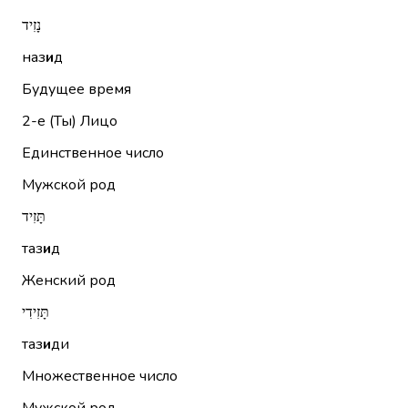
נָזִיד
наз
и
д
Будущее время
2-е (Ты)
Лицо
Единственное число
Мужской род
תָּזִיד
таз
и
д
Женский род
תָּזִידִי
таз
и
ди
Множественное число