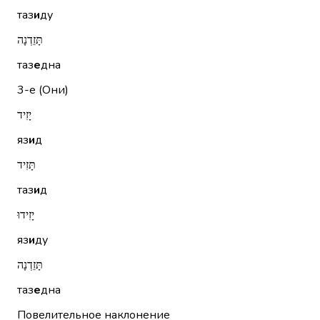
таз
и
ду
תָּזֵדְנָה
таз
е
дна
3-е (Они)
יָזִיד
яз
и
д
תָּזִיד
таз
и
д
יָזִידוּ
яз
и
ду
תָּזֵדְנָה
таз
е
дна
Повелительное наклонение