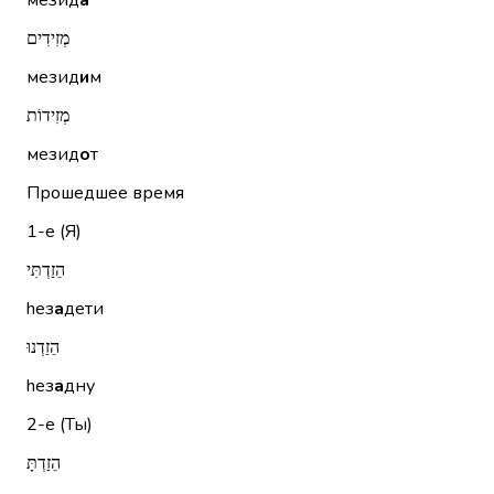
мезид
а
מְזִידִים
мезид
и
м
מְזִידוֹת
мезид
о
т
Прошедшее время
1-е (Я)
הֵזַדְתִּי
hез
а
дети
הֵזַדְנוּ
hез
а
дну
2-е (Ты)
הֵזַדְתָּ