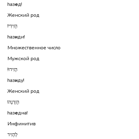
hаз
е
д!
Женский род
הָזִידִי!‏
hаз
и
ди!
Множественное число
Мужской род
הָזִידוּ!‏
hаз
и
ду!
Женский род
הָזֵדְנָה!‏
hаз
е
дна!
Инфинитив
לְהָזִיד