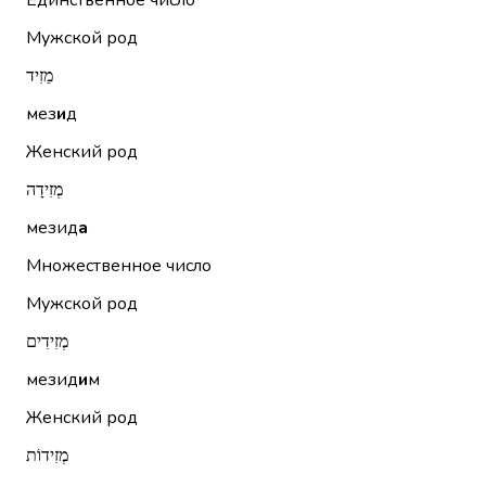
Единственное число
Мужской род
מֵזִיד
мез
и
д
Женский род
מְזִידָה
мезид
а
Множественное число
Мужской род
מְזִידִים
мезид
и
м
Женский род
מְזִידוֹת