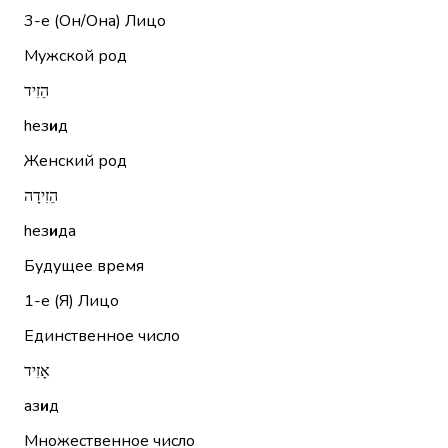
3-е (Он/Она)
Лицо
Мужской род
הֵזִיד
hез
и
д
Женский род
הֵזִידָה
hез
и
да
Будущее время
1-е (Я)
Лицо
Единственное число
אָזִיד
аз
и
д
Множественное число