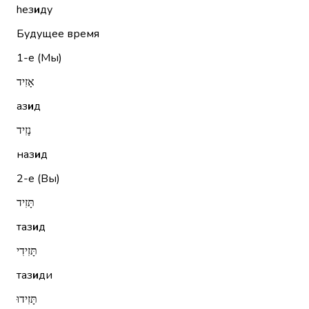
hез
и
ду
Будущее время
1-е (Мы)
אָזִיד
аз
и
д
נָזִיד
наз
и
д
2-е (Вы)
תָּזִיד
таз
и
д
תָּזִידִי
таз
и
ди
תָּזִידוּ