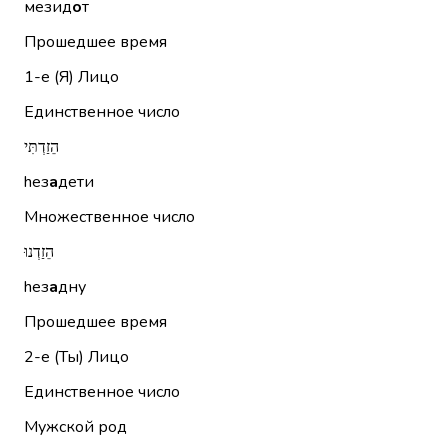
мезид
о
т
Прошедшее время
1-е (Я)
Лицо
Единственное число
הֵזַדְתִּי
hез
а
дети
Множественное число
הֵזַדְנוּ
hез
а
дну
Прошедшее время
2-е (Ты)
Лицо
Единственное число
Мужской род