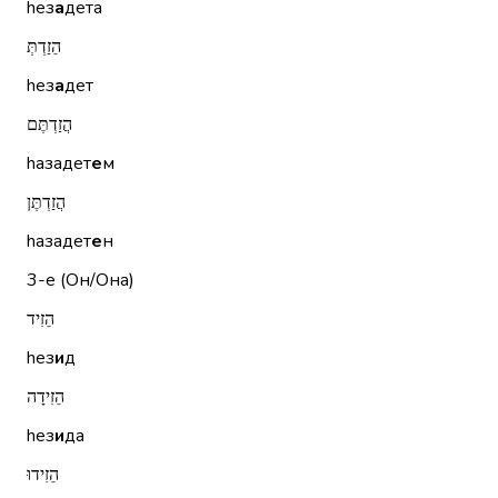
hез
а
дета
הֵזַדְתְּ
hез
а
дет
הֲזַדְתֶּם
hазадет
е
м
הֲזַדְתֶּן
hазадет
е
н
3-е (Он/Она)
הֵזִיד
hез
и
д
הֵזִידָה
hез
и
да
הֵזִידוּ