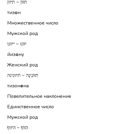
תִּזּוֹן ~ תיזון
тиз
о
н
Множественное число
Мужской род
יִזּוֹנוּ ~ ייזונו
йиз
о
ну
Женский род
תִּזּוֹנֶינָה ~ תיזונינה
тизон
е
на
Повелительное наклонение
Единственное число
Мужской род
הִזּוֹן!‏ ~ היזון!‏