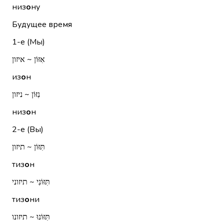
низ
о
ну
Будущее время
1-е (Мы)
אִזּוֹן ~ איזון
из
о
н
נִזּוֹן ~ ניזון
низ
о
н
2-е (Вы)
תִּזּוֹן ~ תיזון
тиз
о
н
תִּזּוֹנִי ~ תיזוני
тиз
о
ни
תִּזּוֹנוּ ~ תיזונו