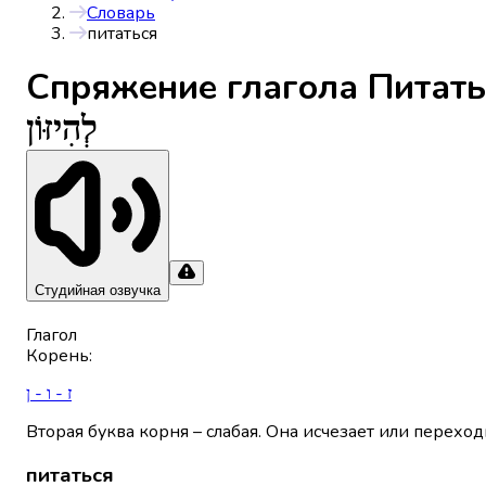
Словарь
питаться
Спряжениe глагола
Питать
לְהִיזּוֹן
Студийная озвучка
Глагол
Корень
:
ז - ו - ן
Вторая буква корня – слабая. Она исчезает или переход
питаться