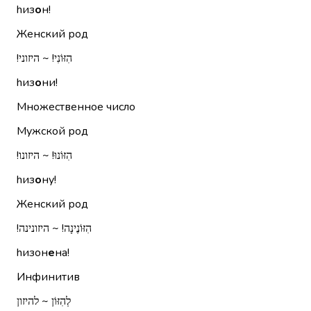
hиз
о
н!
Женский род
הִזּוֹנִי!‏ ~ היזוני!‏
hиз
о
ни!
Множественное число
Мужской род
הִזּוֹנוּ!‏ ~ היזונו!‏
hиз
о
ну!
Женский род
הִזּוֹנֶינָה!‏ ~ היזונינה!‏
hизон
е
на!
Инфинитив
לְהִזּוֹן ~ להיזון