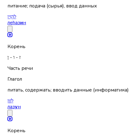
питание; подача (сырья), ввод данных
לְהָזִין
леhаз
и
н
Корень
ז - ו - ן
Часть речи
Глагол
питать, содержать; вводить данные (информатика)
לָזוּן
лаз
у
н
Корень