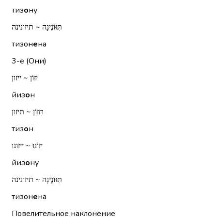
тиз
о
ну
תִּזּוֹנֶינָה ~ תיזונינה
тизон
е
на
3-е (Они)
יִזּוֹן ~ ייזון
йиз
о
н
תִּזּוֹן ~ תיזון
тиз
о
н
יִזּוֹנוּ ~ ייזונו
йиз
о
ну
תִּזּוֹנֶינָה ~ תיזונינה
тизон
е
на
Повелительное наклонение