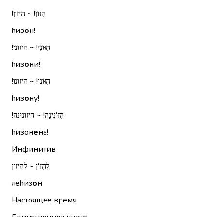
הִזּוֹן!‏ ~ היזון!‏
hиз
о
н!
הִזּוֹנִי!‏ ~ היזוני!‏
hиз
о
ни!
הִזּוֹנוּ!‏ ~ היזונו!‏
hиз
о
ну!
הִזּוֹנֶינָה!‏ ~ היזונינה!‏
hизон
е
на!
Инфинитив
לְהִזּוֹן ~ להיזון
леhиз
о
н
Настоящее время