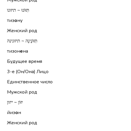
Мужской род
תִּזּוֹנוּ ~ תיזונו
тиз
о
ну
Женский род
תִּזּוֹנֶינָה ~ תיזונינה
тизон
е
на
Будущее время
3-е (Он/Она)
Лицо
Единственное число
Мужской род
יִזּוֹן ~ ייזון
йиз
о
н
Женский род