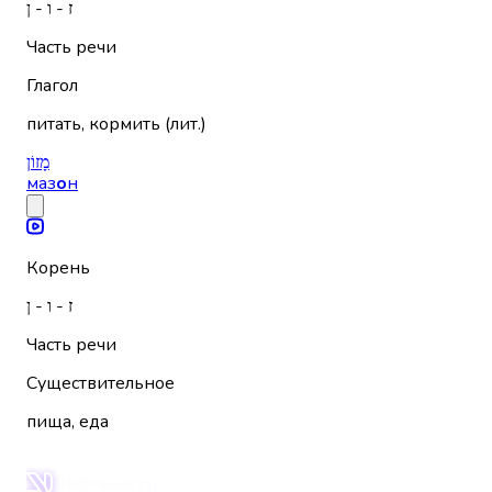
ז - ו - ן
Часть речи
Глагол
питать, кормить (лит.)
מָזוֹן
маз
о
н
Корень
ז - ו - ן
Часть речи
Существительное
пища, еда