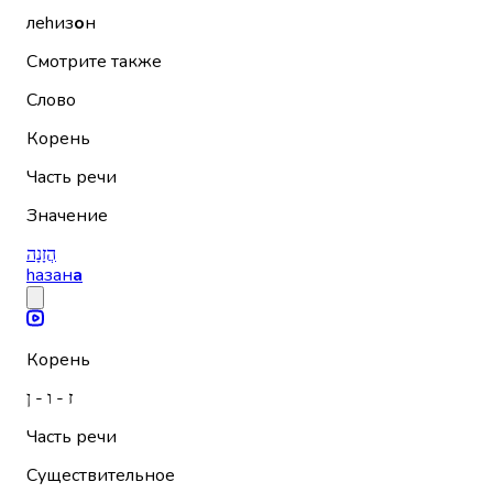
леhиз
о
н
Смотрите также
Слово
Корень
Часть речи
Значение
הֲזָנָה
hазан
а
Корень
ז - ו - ן
Часть речи
Существительное