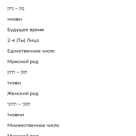
נִזּוֹן ~ ניזון
низ
о
н
Будущее время
2-е (Ты)
Лицо
Единственное число
Мужской род
תִּזּוֹן ~ תיזון
тиз
о
н
Женский род
תִּזּוֹנִי ~ תיזוני
тиз
о
ни
Множественное число