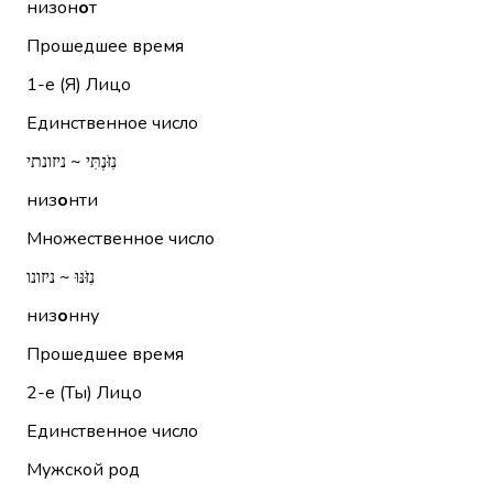
низон
о
т
Прошедшее время
1-е (Я)
Лицо
Единственное число
נִזֹּנְתִּי ~ ניזונתי
низ
о
нти
Множественное число
נִזֹּנּוּ ~ ניזונו
низ
о
нну
Прошедшее время
2-е (Ты)
Лицо
Единственное число
Мужской род