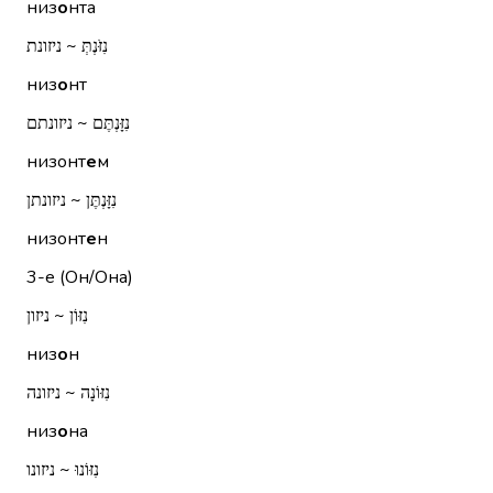
низ
о
нта
נִזֹּנְתְּ ~ ניזונת
низ
о
нт
נִזָּנְתֶּם ~ ניזונתם
низонт
е
м
נִזָּנְתֶּן ~ ניזונתן
низонт
е
н
3-е (Он/Она)
נִזּוֹן ~ ניזון
низ
о
н
נִזּוֹנָה ~ ניזונה
низ
о
на
נִזּוֹנוּ ~ ניזונו