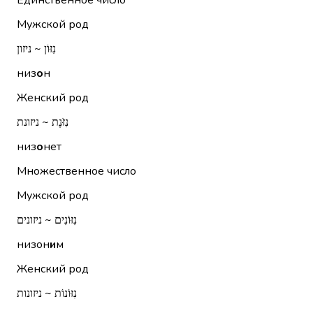
Единственное число
Мужской род
נִזּוֹן ~ ניזון
низ
о
н
Женский род
נִזֹּנֶת ~ ניזונת
низ
о
нет
Множественное число
Мужской род
נִזּוֹנִים ~ ניזונים
низон
и
м
Женский род
נִזּוֹנוֹת ~ ניזונות