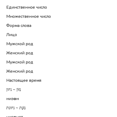
Единственное число
Множественное число
Форма слова
Лицо
Мужской род
Женский род
Мужской род
Женский род
Настоящее время
נִזּוֹן ~ ניזון
низ
о
н
נִזֹּנֶת ~ ניזונת