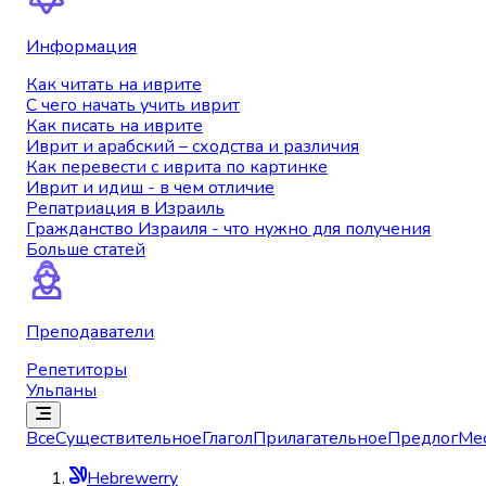
Информация
Как читать на иврите
С чего начать учить иврит
Как писать на иврите
Иврит и арабский – сходства и различия
Как перевести с иврита по картинке
Иврит и идиш - в чем отличие
Репатриация в Израиль
Гражданство Израиля - что нужно для получения
Больше статей
Преподаватели
Репетиторы
Ульпаны
Все
Существительное
Глагол
Прилагательное
Предлог
Ме
Hebrewerry