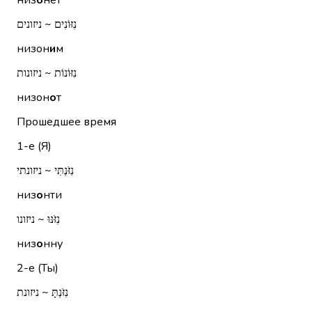
низ
о
нет
נִזּוֹנִים ~ ניזונים
низон
и
м
נִזּוֹנוֹת ~ ניזונות
низон
о
т
Прошедшее время
1-е (Я)
נִזֹּנְתִּי ~ ניזונתי
низ
о
нти
נִזֹּנּוּ ~ ניזונו
низ
о
нну
2-е (Ты)
נִזֹּנְתָּ ~ ניזונת