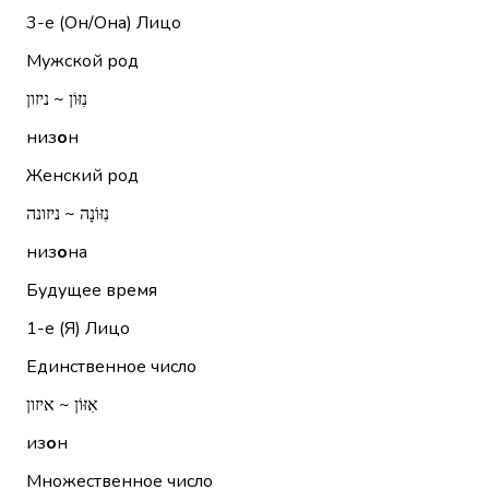
3-е (Он/Она)
Лицо
Мужской род
נִזּוֹן ~ ניזון
низ
о
н
Женский род
נִזּוֹנָה ~ ניזונה
низ
о
на
Будущее время
1-е (Я)
Лицо
Единственное число
אִזּוֹן ~ איזון
из
о
н
Множественное число