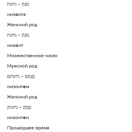
נִזֹּנְתָּ ~ ניזונת
низ
о
нта
Женский род
נִזֹּנְתְּ ~ ניזונת
низ
о
нт
Множественное число
Мужской род
נִזָּנְתֶּם ~ ניזונתם
низонт
е
м
Женский род
נִזָּנְתֶּן ~ ניזונתן
низонт
е
н
Прошедшее время