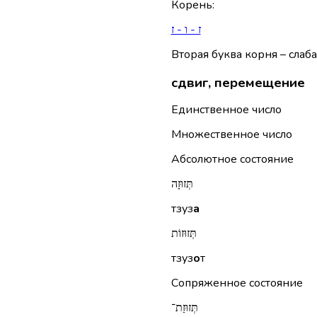
Корень
:
ז - ו - ז
Вторая буква корня – слаба
сдвиг, перемещение
Единственное число
Множественное число
Абсолютное состояние
תְּזוּזָה
тзуз
а
תְּזוּזוֹת
тзуз
о
т
Сопряженное состояние
תְּזוּזַת־