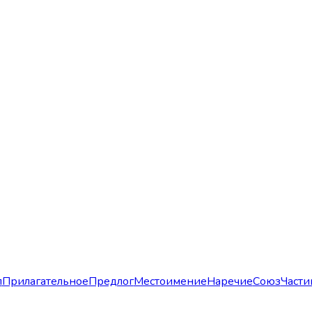
л
Прилагательное
Предлог
Местоимение
Наречие
Союз
Части