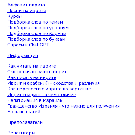
Алфавит иврита
Песни на иврите
Курсы
Подборка слов по темам
Подборка слов по уровням
Подборка слов по корням
Подборка слов по буквам
Спроси в Chat GPT
Информация
Как читать на иврите
С чего начать учить иврит
Как писать на иврите
Иврит и арабский – сходства и различия
Как перевести с иврита по картинке
Иврит и идиш - в чем отличие
Репатриация в Израиль
Гражданство Израиля - что нужно для получения
Больше статей
Преподаватели
Репетиторы