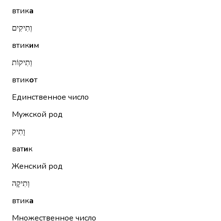
втик
а
וְתִיקִים
втик
и
м
וְתִיקוֹת
втик
о
т
Единственное число
Мужской род
וָתִיק
ват
и
к
Женский род
וְתִיקָה
втик
а
Множественное число