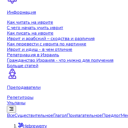
Информация
Как читать на иврите
С чего начать учить иврит
Как писать на иврите
Иврит и арабский – сходства и различия
Как перевести с иврита по картинке
Иврит и идиш - в чем отличие
Репатриация в Израиль
Гражданство Израиля - что нужно для получения
Больше статей
Преподаватели
Репетиторы
Ульпаны
Все
Существительное
Глагол
Прилагательное
Предлог
Ме
Hebrewerry