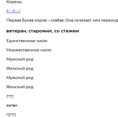
Корень
:
ו - ת - ק
Первая буква корня – слабая. Она исчезает или переход
ветеран, старожил, со стажем
Единственное число
Множественное число
Мужской род
Женский род
Мужской род
Женский род
וָתִיק
ват
и
к
וְתִיקָה