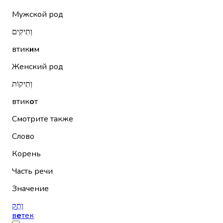
Мужской род
וְתִיקִים
втик
и
м
Женский род
וְתִיקוֹת
втик
о
т
Смотрите также
Слово
Корень
Часть речи
Значение
וֶתֶק
в
е
тек