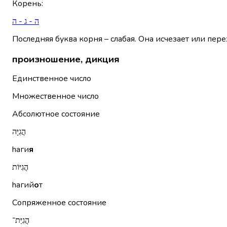
Корень
:
ה - ג - ה
Последняя буква корня – слабая. Она исчезает или пере
произношение, дикция
Единственное число
Множественное число
Абсолютное состояние
הֲגִיָּה
hаги
я
הֲגִיּוֹת
hагий
о
т
Сопряженное состояние
הֲגִיַּת־