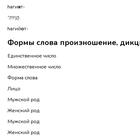
hаги
я
т-
הֲגִיּוֹת־
hагий
о
т-
Единственное число
Множественное число
Форма слова
Лицо
Мужской род
Женский род
Мужской род
Женский род