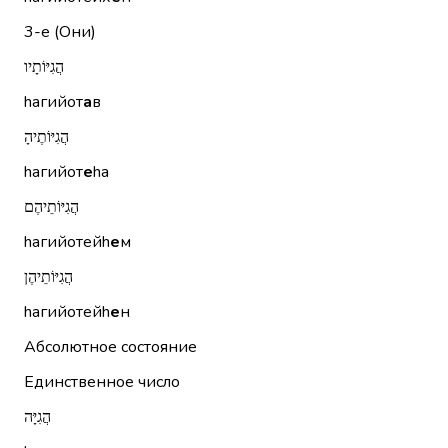
3-е (Они)
הֲגִיּוֹתָיו
hагийот
а
в
הֲגִיּוֹתֶיהָ
hагийот
е
hа
הֲגִיּוֹתֵיהֶם
hагийотейh
е
м
הֲגִיּוֹתֵיהֶן
hагийотейh
е
н
Абсолютное состояние
Единственное число
הֲגִיָּה