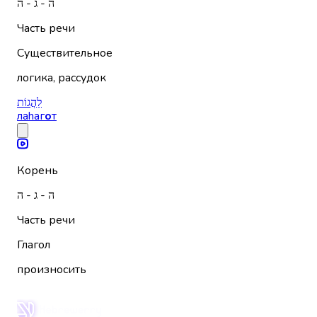
ה - ג - ה
Часть речи
Существительное
логика, рассудок
לַהֲגוֹת
лаhаг
о
т
Корень
ה - ג - ה
Часть речи
Глагол
произносить