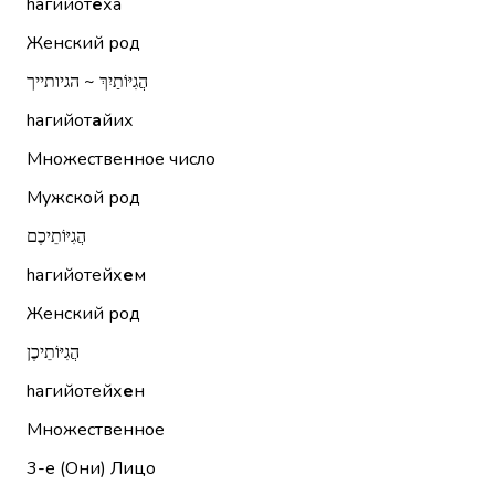
hагийот
е
ха
Женский род
הֲגִיּוֹתַיִךְ ~ הגיותייך
hагийот
а
йих
Множественное число
Мужской род
הֲגִיּוֹתֵיכֶם
hагийотейх
е
м
Женский род
הֲגִיּוֹתֵיכֶן
hагийотейх
е
н
Множественное
3-е (Они)
Лицо