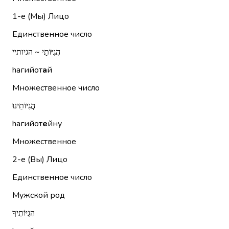
1-е (Мы)
Лицо
Единственное число
הֲגִיּוֹתַי ~ הגיותיי
hагийот
а
й
Множественное число
הֲגִיּוֹתֵינוּ
hагийот
е
йну
Множественное
2-е (Вы)
Лицо
Единственное число
Мужской род
הֲגִיּוֹתֶיךָ