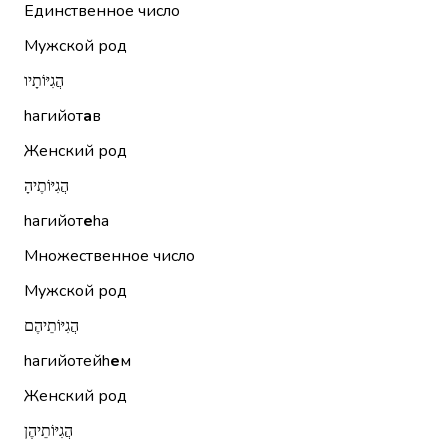
Единственное число
Мужской род
הֲגִיּוֹתָיו
hагийот
а
в
Женский род
הֲגִיּוֹתֶיהָ
hагийот
е
hа
Множественное число
Мужской род
הֲגִיּוֹתֵיהֶם
hагийотейh
е
м
Женский род
הֲגִיּוֹתֵיהֶן