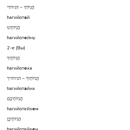
הֲגִיּוֹתַי ~ הגיותיי
hагийот
а
й
הֲגִיּוֹתֵינוּ
hагийот
е
йну
2-е (Вы)
הֲגִיּוֹתֶיךָ
hагийот
е
ха
הֲגִיּוֹתַיִךְ ~ הגיותייך
hагийот
а
йих
הֲגִיּוֹתֵיכֶם
hагийотейх
е
м
הֲגִיּוֹתֵיכֶן
hагийотейх
е
н