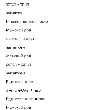
הֲגִיָּתֵךְ ~ הגייתך
hагият
е
х
Множественное число
Мужской род
הֲגִיַּתְכֶם ~ הגייתכם
hагиятх
е
м
Женский род
הֲגִיַּתְכֶן ~ הגייתכן
hагиятх
е
н
Единственное
3-е (Он/Она)
Лицо
Единственное число
Мужской род