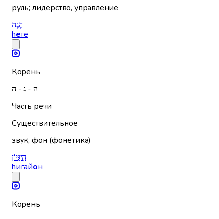
руль; лидерство, управление
הֶגֶה
h
е
ге
Корень
ה - ג - ה
Часть речи
Существительное
звук, фон (фонетика)
הִיגָּיוֹן
hигай
о
н
Корень