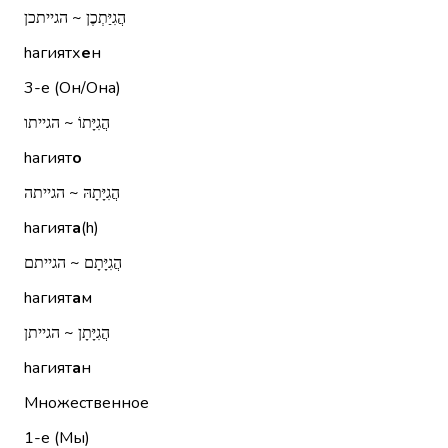
הֲגִיַּתְכֶן ~ הגייתכן
hагиятх
е
н
3-е (Он/Она)
הֲגִיָּתוֹ ~ הגייתו
hагият
о
הֲגִיָּתָהּ ~ הגייתה
hагият
а
(h)
הֲגִיָּתָם ~ הגייתם
hагият
а
м
הֲגִיָּתָן ~ הגייתן
hагият
а
н
Множественное
1-е (Мы)