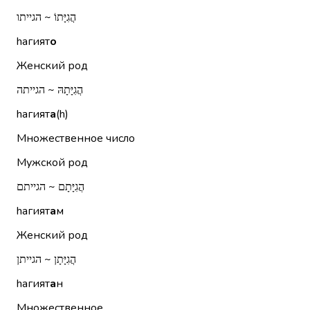
הֲגִיָּתוֹ ~ הגייתו
hагият
о
Женский род
הֲגִיָּתָהּ ~ הגייתה
hагият
а
(h)
Множественное число
Мужской род
הֲגִיָּתָם ~ הגייתם
hагият
а
м
Женский род
הֲגִיָּתָן ~ הגייתן
hагият
а
н
Множественное