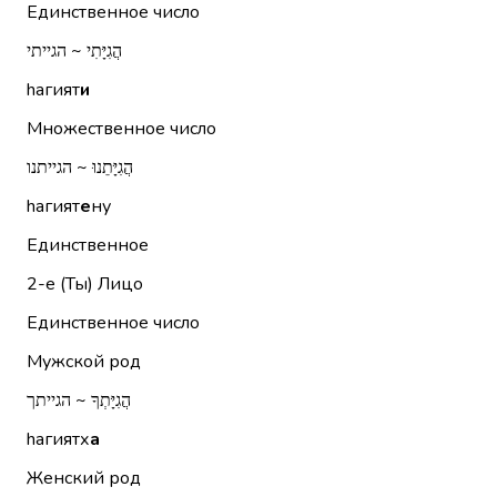
Единственное число
הֲגִיָּתִי ~ הגייתי
hагият
и
Множественное число
הֲגִיָּתֵנוּ ~ הגייתנו
hагият
е
ну
Единственное
2-е (Ты)
Лицо
Единственное число
Мужской род
הֲגִיָּתְךָ ~ הגייתך
hагиятх
а
Женский род