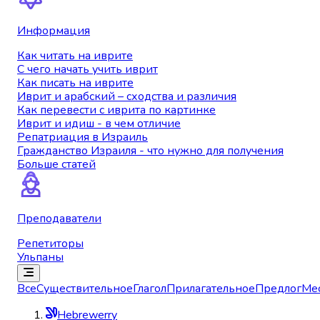
Информация
Как читать на иврите
С чего начать учить иврит
Как писать на иврите
Иврит и арабский – сходства и различия
Как перевести с иврита по картинке
Иврит и идиш - в чем отличие
Репатриация в Израиль
Гражданство Израиля - что нужно для получения
Больше статей
Преподаватели
Репетиторы
Ульпаны
Все
Существительное
Глагол
Прилагательное
Предлог
Ме
Hebrewerry