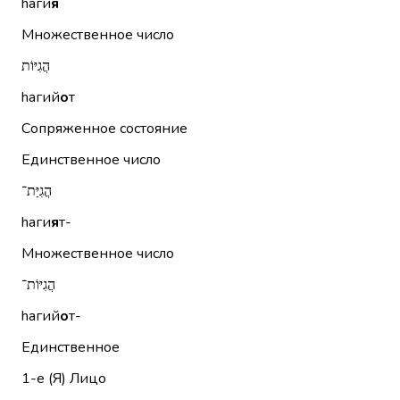
hаги
я
Множественное число
הֲגִיּוֹת
hагий
о
т
Сопряженное состояние
Единственное число
הֲגִיַּת־
hаги
я
т-
Множественное число
הֲגִיּוֹת־
hагий
о
т-
Единственное
1-е (Я)
Лицо