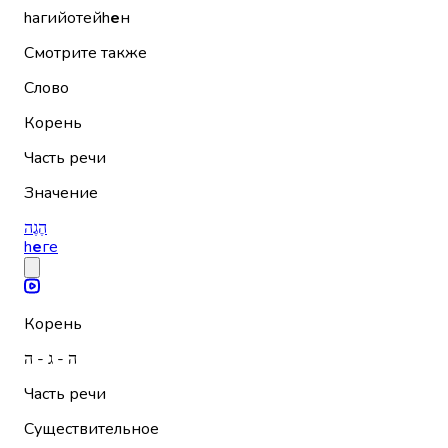
hагийотейh
е
н
Смотрите также
Слово
Корень
Часть речи
Значение
הֶגֶה
h
е
ге
Корень
ה - ג - ה
Часть речи
Существительное