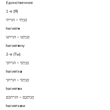
Единственное
1-е (Я)
הֲגִיָּתִי ~ הגייתי
hагият
и
הֲגִיָּתֵנוּ ~ הגייתנו
hагият
е
ну
2-е (Ты)
הֲגִיָּתְךָ ~ הגייתך
hагиятх
а
הֲגִיָּתֵךְ ~ הגייתך
hагият
е
х
הֲגִיַּתְכֶם ~ הגייתכם
hагиятх
е
м