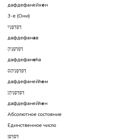
дафдефанейх
е
н
3-е (Они)
דַּפְדְּפָנָיו
дафдефан
а
в
דַּפְדְּפָנֶיהָ
дафдефан
е
hа
דַּפְדְּפָנֵיהֶם
дафдефанейh
е
м
דַּפְדְּפָנֵיהֶן
дафдефанейh
е
н
Абсолютное состояние
Единственное число
דַּפְדְּפָן