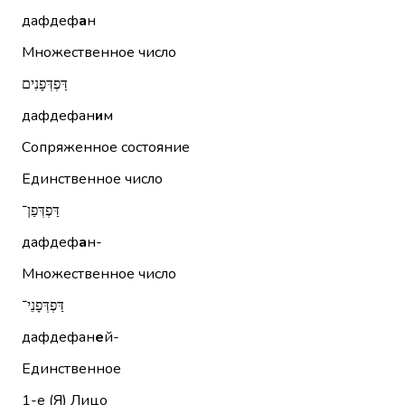
дафдеф
а
н
Множественное число
דַּפְדְּפָנִים
дафдефан
и
м
Сопряженное состояние
Единственное число
דַּפְדְּפַן־
дафдеф
а
н-
Множественное число
דַּפְדְּפָנֵי־
дафдефан
е
й-
Единственное
1-е (Я)
Лицо