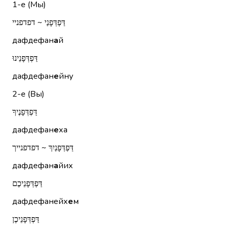
1-е (Мы)
דַּפְדְּפָנַי ~ דפדפניי
дафдефан
а
й
דַּפְדְּפָנֵינוּ
дафдефан
е
йну
2-е (Вы)
דַּפְדְּפָנֶיךָ
дафдефан
е
ха
דַּפְדְּפָנַיִךְ ~ דפדפנייך
дафдефан
а
йих
דַּפְדְּפָנֵיכֶם
дафдефанейх
е
м
דַּפְדְּפָנֵיכֶן