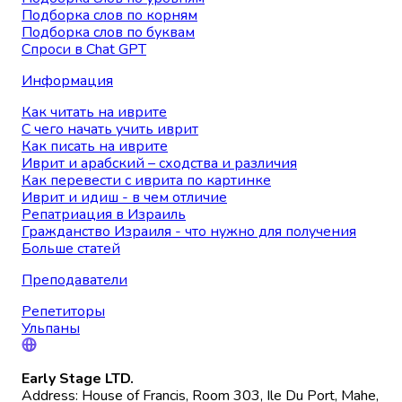
Подборка слов по корням
Подборка слов по буквам
Спроси в Chat GPT
Информация
Как читать на иврите
С чего начать учить иврит
Как писать на иврите
Иврит и арабский – сходства и различия
Как перевести с иврита по картинке
Иврит и идиш - в чем отличие
Репатриация в Израиль
Гражданство Израиля - что нужно для получения
Больше статей
Преподаватели
Репетиторы
Ульпаны
Early Stage LTD.
Address: House of Francis, Room 303, Ile Du Port, Mahe,