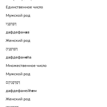
Единственное число
Мужской род
דַּפְדְּפָנָיו
дафдефан
а
в
Женский род
דַּפְדְּפָנֶיהָ
дафдефан
е
hа
Множественное число
Мужской род
דַּפְדְּפָנֵיהֶם
дафдефанейh
е
м
Женский род