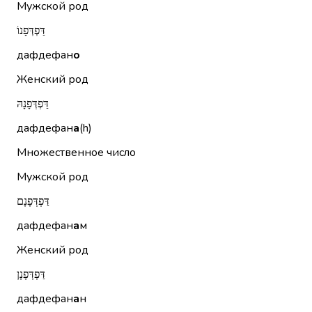
Мужской род
דַּפְדְּפָנוֹ
дафдефан
о
Женский род
דַּפְדְּפָנָהּ
дафдефан
а
(h)
Множественное число
Мужской род
דַּפְדְּפָנָם
дафдефан
а
м
Женский род
דַּפְדְּפָנָן
дафдефан
а
н