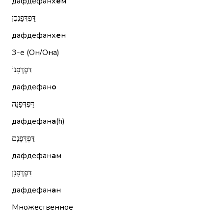
дафдефанх
е
м
דַּפְדְּפַנְכֶן
дафдефанх
е
н
3-е (Он/Она)
דַּפְדְּפָנוֹ
дафдефан
о
דַּפְדְּפָנָהּ
дафдефан
а
(h)
דַּפְדְּפָנָם
дафдефан
а
м
דַּפְדְּפָנָן
дафдефан
а
н
Множественное