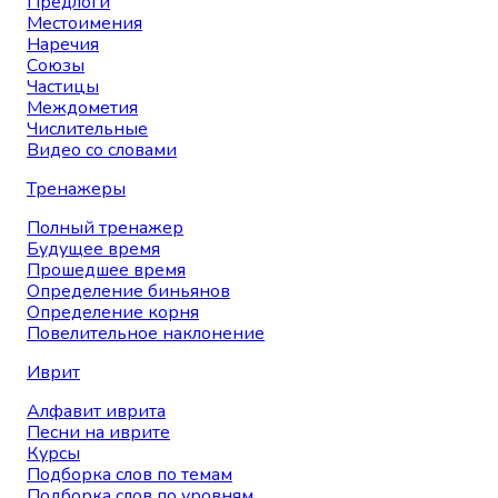
Предлоги
Местоимения
Наречия
Союзы
Частицы
Междометия
Числительные
Видео со словами
Тренажеры
Полный тренажер
Будущее время
Прошедшее время
Определение биньянов
Определение корня
Повелительное наклонение
Иврит
Алфавит иврита
Песни на иврите
Курсы
Подборка слов по темам
Подборка слов по уровням