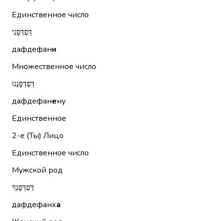
Единственное число
דַּפְדְּפָנִי
дафдефан
и
Множественное число
דַּפְדְּפָנֵנוּ
дафдефан
е
ну
Единственное
2-е (Ты)
Лицо
Единственное число
Мужской род
דַּפְדְּפָנְךָ
дафдефанх
а