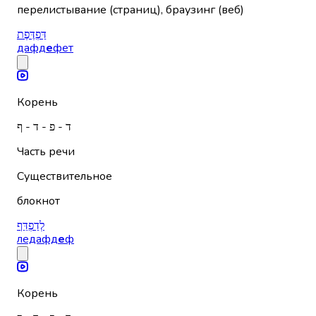
перелистывание (страниц), браузинг (веб)
דַּפְדֶּפֶת
дафд
е
фет
Корень
ד - פ - ד - ף
Часть речи
Существительное
блокнот
לְדַפְדֵּף
ледафд
е
ф
Корень