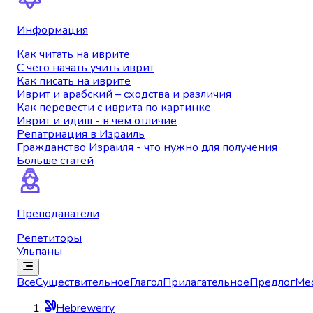
Информация
Как читать на иврите
С чего начать учить иврит
Как писать на иврите
Иврит и арабский – сходства и различия
Как перевести с иврита по картинке
Иврит и идиш - в чем отличие
Репатриация в Израиль
Гражданство Израиля - что нужно для получения
Больше статей
Преподаватели
Репетиторы
Ульпаны
Все
Существительное
Глагол
Прилагательное
Предлог
Ме
Hebrewerry