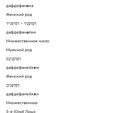
дафдефан
е
ха
Женский род
דַּפְדְּפָנַיִךְ ~ דפדפנייך
дафдефан
а
йих
Множественное число
Мужской род
דַּפְדְּפָנֵיכֶם
дафдефанейх
е
м
Женский род
דַּפְדְּפָנֵיכֶן
дафдефанейх
е
н
Множественное
3-е (Они)
Лицо