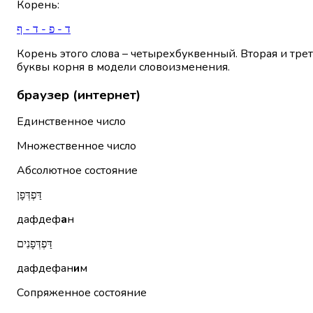
Корень
:
ד - פ - ד - ף
Корень этого слова – четырехбуквенный. Вторая и тре
буквы корня в модели словоизменения.
браузер (интернет)
Единственное число
Множественное число
Абсолютное состояние
דַּפְדְּפָן
дафдеф
а
н
דַּפְדְּפָנִים
дафдефан
и
м
Сопряженное состояние