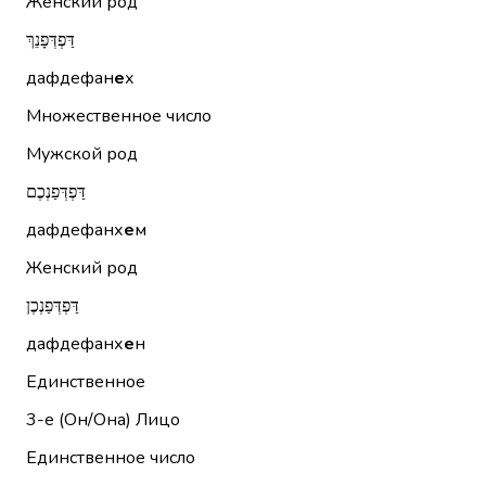
Женский род
דַּפְדְּפָנֵךְ
дафдефан
е
х
Множественное число
Мужской род
דַּפְדְּפַנְכֶם
дафдефанх
е
м
Женский род
דַּפְדְּפַנְכֶן
дафдефанх
е
н
Единственное
3-е (Он/Она)
Лицо
Единственное число