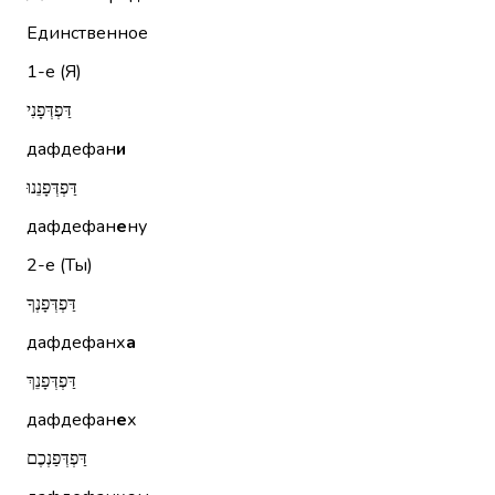
Единственное
1-е (Я)
דַּפְדְּפָנִי
дафдефан
и
דַּפְדְּפָנֵנוּ
дафдефан
е
ну
2-е (Ты)
דַּפְדְּפָנְךָ
дафдефанх
а
דַּפְדְּפָנֵךְ
дафдефан
е
х
דַּפְדְּפַנְכֶם