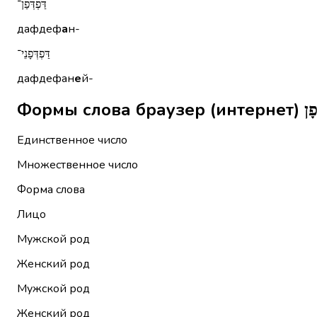
דַּפְדְּפַן־
дафдеф
а
н-
דַּפְדְּפָנֵי־
дафдефан
е
й-
Единственное число
Множественное число
Форма слова
Лицо
Мужской род
Женский род
Мужской род
Женский род