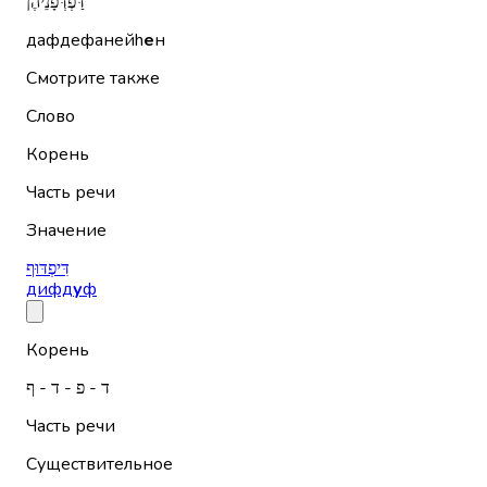
דַּפְדְּפָנֵיהֶן
дафдефанейh
е
н
Смотрите также
Слово
Корень
Часть речи
Значение
דִּיפְדּוּף
дифд
у
ф
Корень
ד - פ - ד - ף
Часть речи
Существительное