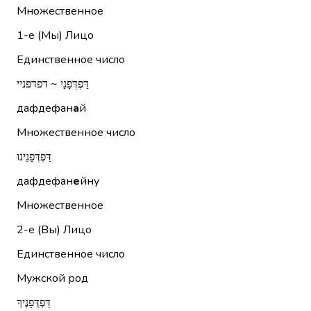
Множественное
1-е (Мы)
Лицо
Единственное число
דַּפְדְּפָנַי ~ דפדפניי
дафдефан
а
й
Множественное число
דַּפְדְּפָנֵינוּ
дафдефан
е
йну
Множественное
2-е (Вы)
Лицо
Единственное число
Мужской род
דַּפְדְּפָנֶיךָ