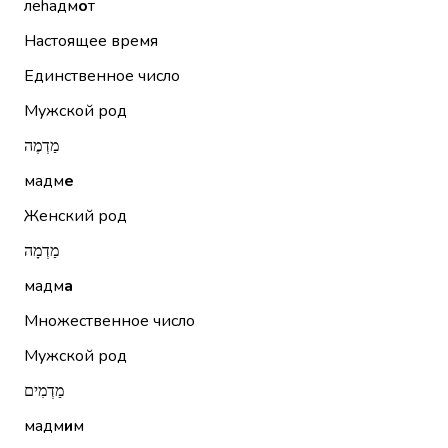
леhадм
о
т
Настоящее время
Единственное число
Мужской род
מַדְמֶה
мадм
е
Женский род
מַדְמָה
мадм
а
Множественное число
Мужской род
מַדְמִים
мадм
и
м