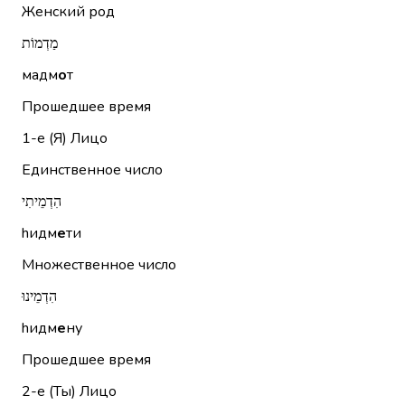
Женский род
מַדְמוֹת
мадм
о
т
Прошедшее время
1-е (Я)
Лицо
Единственное число
הִדְמֵיתִי
hидм
е
ти
Множественное число
הִדְמֵינוּ
hидм
е
ну
Прошедшее время
2-е (Ты)
Лицо