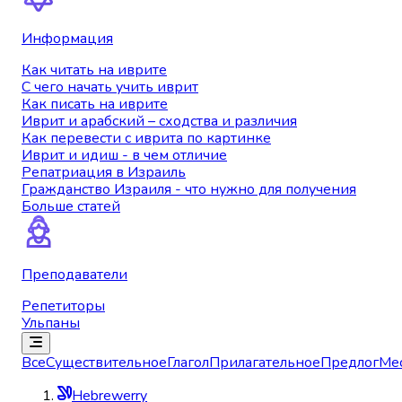
Информация
Как читать на иврите
С чего начать учить иврит
Как писать на иврите
Иврит и арабский – сходства и различия
Как перевести с иврита по картинке
Иврит и идиш - в чем отличие
Репатриация в Израиль
Гражданство Израиля - что нужно для получения
Больше статей
Преподаватели
Репетиторы
Ульпаны
Все
Существительное
Глагол
Прилагательное
Предлог
Ме
Hebrewerry