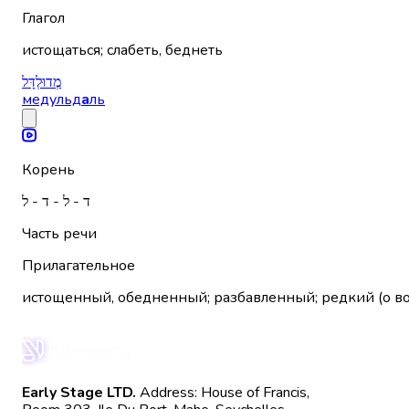
Глагол
истощаться; слабеть, беднеть
מְדוּלְדָּל
медульд
а
ль
Корень
ד - ל - ד - ל
Часть речи
Прилагательное
истощенный, обедненный; разбавленный; редкий (о воло
Early Stage LTD.
Address: House of Francis,