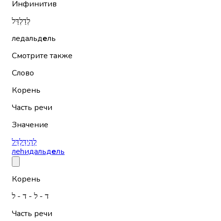
Инфинитив
לְדַלְדֵּל
ледальд
е
ль
Смотрите также
Слово
Корень
Часть речи
Значение
לְהִידַּלְדֵּל
леhидальд
е
ль
Корень
ד - ל - ד - ל
Часть речи