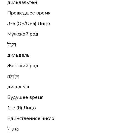
дильдальт
е
н
Прошедшее время
3-е (Он/Она)
Лицо
Мужской род
דִּלְדֵּל
дильд
е
ль
Женский род
דִּלְדְּלָה
дильдел
а
Будущее время
1-е (Я)
Лицо
Единственное число
אֲדַלְדֵּל