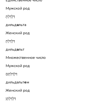
Единственное число
Мужской род
דִּלְדַּלְתָּ
дильд
а
льта
Женский род
דִּלְדַּלְתְּ
дильд
а
льт
Множественное число
Мужской род
דִּלְדַּלְתֶּם
дильдальт
е
м
Женский род
דִּלְדַּלְתֶּן