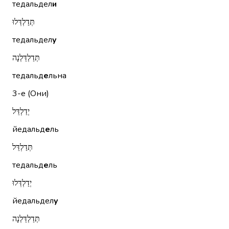
тедальдел
и
תְּדַלְדְּלוּ
тедальдел
у
תְּדַלְדֵּלְנָה
тедальд
е
льна
3-е (Они)
יְדַלְדֵּל
йедальд
е
ль
תְּדַלְדֵּל
тедальд
е
ль
יְדַלְדְּלוּ
йедальдел
у
תְּדַלְדֵּלְנָה