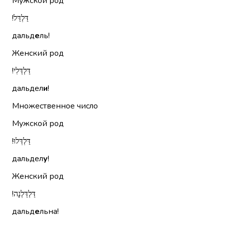
Мужской род
דַּלְדֵּל!‏
дальд
е
ль!
Женский род
דַּלְדְּלִי!‏
дальдел
и
!
Множественное число
Мужской род
דַּלְדְּלוּ!‏
дальдел
у
!
Женский род
דַּלְדֵּלְנָה!‏
дальд
е
льна!