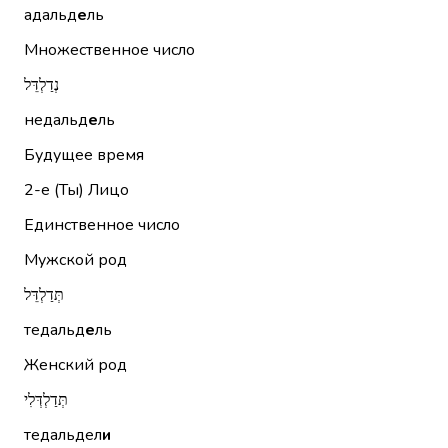
адальд
е
ль
Множественное число
נְדַלְדֵּל
недальд
е
ль
Будущее время
2-е (Ты)
Лицо
Единственное число
Мужской род
תְּדַלְדֵּל
тедальд
е
ль
Женский род
תְּדַלְדְּלִי
тедальдел
и