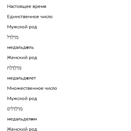
Настоящее время
Единственное число
Мужской род
מְדַלְדֵּל
медальд
е
ль
Женский род
מְדַלְדֶּלֶת
медальд
е
лет
Множественное число
Мужской род
מְדַלְדְּלִים
медальдел
и
м
Женский род