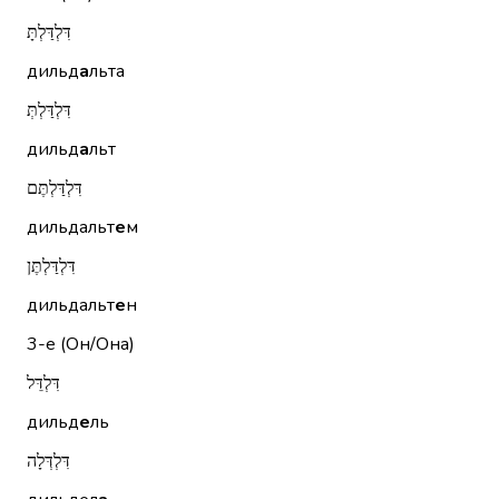
דִּלְדַּלְתָּ
дильд
а
льта
דִּלְדַּלְתְּ
дильд
а
льт
דִּלְדַּלְתֶּם
дильдальт
е
м
דִּלְדַּלְתֶּן
дильдальт
е
н
3-е (Он/Она)
דִּלְדֵּל
дильд
е
ль
דִּלְדְּלָה