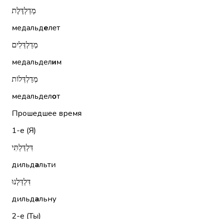
מְדַלְדֶּלֶת
медальд
е
лет
מְדַלְדְּלִים
медальдел
и
м
מְדַלְדְּלוֹת
медальдел
о
т
Прошедшее время
1-е (Я)
דִּלְדַּלְתִּי
дильд
а
льти
דִּלְדַּלְנוּ
дильд
а
льну
2-е (Ты)