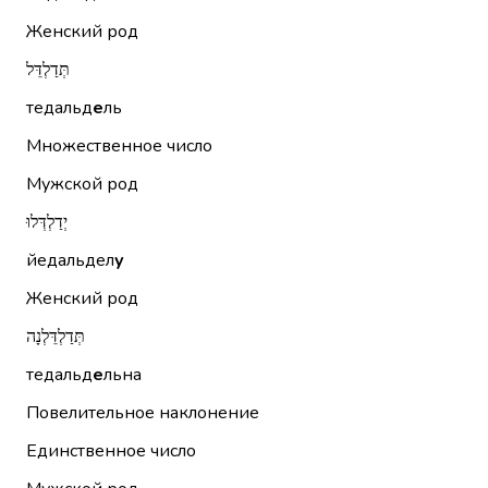
Женский род
תְּדַלְדֵּל
тедальд
е
ль
Множественное число
Мужской род
יְדַלְדְּלוּ
йедальдел
у
Женский род
תְּדַלְדֵּלְנָה
тедальд
е
льна
Повелительное наклонение
Единственное число