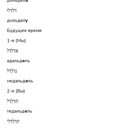
дильдел
а
דִּלְדְּלוּ
дильдел
у
Будущее время
1-е (Мы)
אֲדַלְדֵּל
адальд
е
ль
נְדַלְדֵּל
недальд
е
ль
2-е (Вы)
תְּדַלְדֵּל
тедальд
е
ль
תְּדַלְדְּלִי