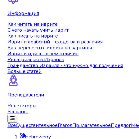
Информация
Как читать на иврите
С чего начать учить иврит
Как писать на иврите
Иврит и арабский – сходства и различия
Как перевести с иврита по картинке
Иврит и идиш - в чем отличие
Репатриация в Израиль
Гражданство Израиля - что нужно для получения
Больше статей
Преподаватели
Репетиторы
Ульпаны
Все
Существительное
Глагол
Прилагательное
Предлог
Ме
Hebrewerry