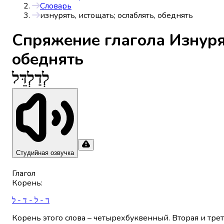
Словарь
изнурять, истощать; ослаблять, обеднять
Спряжениe глагола
Изнуря
обеднять
לְדַלְדֵּל
Студийная озвучка
Глагол
Корень
:
ד - ל - ד - ל
Корень этого слова – четырехбуквенный. Вторая и тре