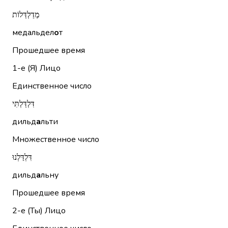
מְדַלְדְּלוֹת
медальдел
о
т
Прошедшее время
1-е (Я)
Лицо
Единственное число
דִּלְדַּלְתִּי
дильд
а
льти
Множественное число
דִּלְדַּלְנוּ
дильд
а
льну
Прошедшее время
2-е (Ты)
Лицо