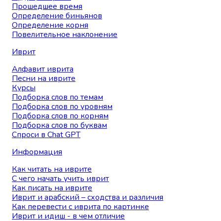
Прошедшее время
Определение биньянов
Определение корня
Повелительное наклонение
Иврит
Алфавит иврита
Песни на иврите
Курсы
Подборка слов по темам
Подборка слов по уровням
Подборка слов по корням
Подборка слов по буквам
Спроси в Chat GPT
Информация
Как читать на иврите
С чего начать учить иврит
Как писать на иврите
Иврит и арабский – сходства и различия
Как перевести с иврита по картинке
Иврит и идиш - в чем отличие