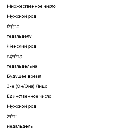
Множественное число
Мужской род
תְּדַלְדְּלוּ
тедальдел
у
Женский род
תְּדַלְדֵּלְנָה
тедальд
е
льна
Будущее время
3-е (Он/Она)
Лицо
Единственное число
Мужской род
יְדַלְדֵּל
йедальд
е
ль