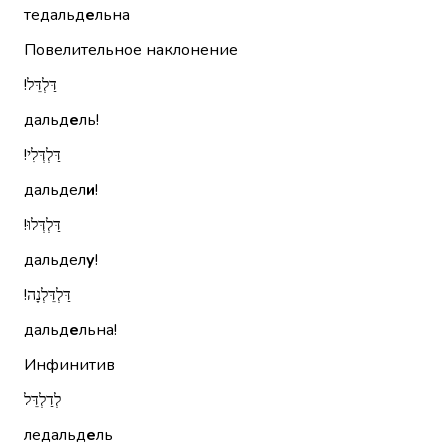
тедальд
е
льна
Повелительное наклонение
דַּלְדֵּל!‏
дальд
е
ль!
דַּלְדְּלִי!‏
дальдел
и
!
דַּלְדְּלוּ!‏
дальдел
у
!
דַּלְדֵּלְנָה!‏
дальд
е
льна!
Инфинитив
לְדַלְדֵּל
ледальд
е
ль